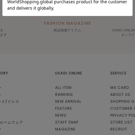
FASHION MAGAZINE
報を
雑誌掲載アイテム
USAGI ON
します
オンライ
ORY
USAGI ONLINE
SERVICE
ー
ALL ITEM
MA CARD
ス
RANKING
ABOUT US
ース/ドレス
NEW ARRIVAL
SHOPPING G
ト
FEATURE
CUSTOMER 
NEWS
PRIVACY PO
/ルームウェア
STAFF SNAP
STORE LIST
ツ
MAGAZINE
RECRUIT