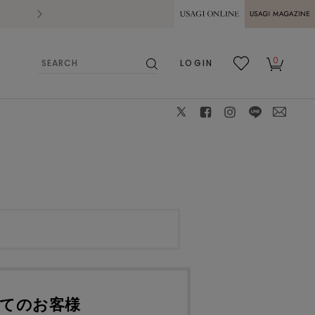
2026.07.28
熊本県熊本地方を震源とする地震の影響によ
USAGI ONLINE
USAGI
0
LOGIN
MAGAZINE
検
お気
カー
索
に入
ト
り
X
facebook
instagram
LINE
mail
てのお客様