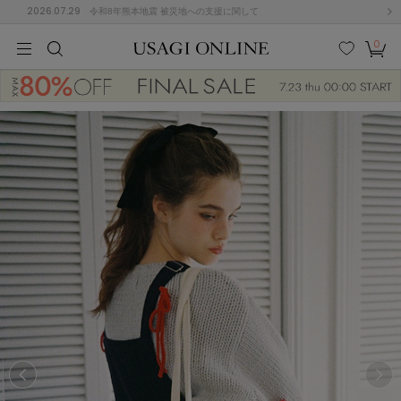
2026.07.29
令和8年熊本地震 被災地への支援に関して
0
MEN
MEN
KIDS
KIDS
BABY
BABY
BEAUTY
BEAUTY
LIFE STYLE
LIFE STYLE
検索
お気
カー
に入
ト
り
(684)
(2929)
B
C
D
E
F
G
I
J
K
L
M
N
ス/ドレス (1145)
P
Q
R
S
T
U
(546)
その
W
X
Y
Z
他
850)
ルームウェア (535)
ACYM
アシーム
(121)