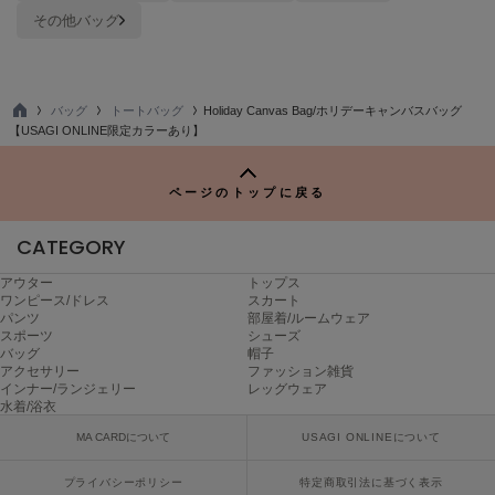
その他バッグ
バッグ
トートバッグ
Holiday Canvas Bag/ホリデーキャンバスバッグ
TO
【USAGI ONLINE限定カラーあり】
P
ページのトップに戻る
CATEGORY
アウター
トップス
ワンピース/ドレス
スカート
パンツ
部屋着/ルームウェア
スポーツ
シューズ
バッグ
帽子
アクセサリー
ファッション雑貨
インナー/ランジェリー
レッグウェア
水着/浴衣
MA CARDについて
USAGI ONLINEについて
プライバシーポリシー
特定商取引法に基づく表示