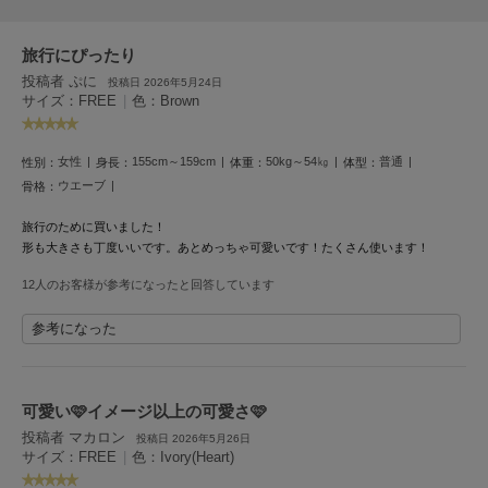
HUNTER
ハンター
旅行にぴったり
HOKA ONEONE
投稿者 ぷに
投稿日 2026年5月24日
ホカ オネオネ
サイズ：FREE
|
色：Brown
女性
155cm～159cm
50kg～54㎏
普通
性別：
身長：
体重：
体型：
KEEN
キーン
ウエーブ
骨格：
旅行のために買いました！
形も大きさも丁度いいです。あとめっちゃ可愛いです！たくさん使います！
LAATO
ラート
12人のお客様が参考になったと回答しています
参考になった
le
ル
le coq sportif
ルコックスポルティフ
可愛い🩷イメージ以上の可愛さ🩷
投稿者 マカロン
投稿日 2026年5月26日
LeSportsac
サイズ：FREE
|
色：Ivory(Heart)
レスポートサック