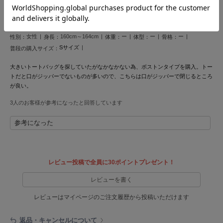
投稿日 2026年6月9日
ヌル
サイズ：FREE
|
色：Ivory(Heart)
女性
160cm～164cm
ー
ー
ー
性別：
身長：
体重：
体型：
骨格：
On
Sサイズ
普段の購入サイズ：
オン
大きいトートバッグを探していたがなかなかない為、ボストンタイプを購入。トー
Onitsuka Tiger
トだと口がジッパーでないものが多いので、こちらは口がジッパーで閉じるところ
オニツカ タイガー
が良い。
ORGUE
3人のお客様が参考になったと回答しています
オルグ
参考になった
ORR
オル
レビュー投稿で全員に30ポイントプレゼント！
PATRICK
レビューを書く
パトリック
レビューはマイページのご注文履歴から投稿いただけます
Philly chocolate
フィリーチョコレート
返品・キャンセルについて