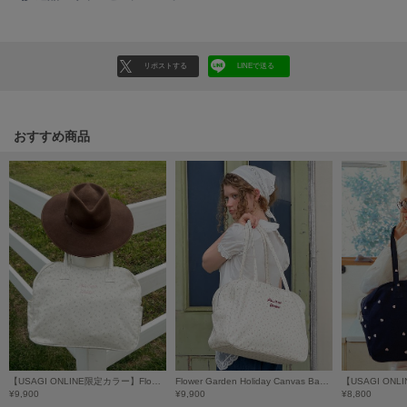
poláura
ポローラ
PUMA
リポストする
LINEで送る
プーマ
おすすめ商品
Reebok
リーボック
SALOMON
サロモン
sanrio house
サンリオハウス
SESAME STREET MARKET
セサミストリートマーケット
【USAGI ONLINE限定カラー】Flower Garden Holiday Canvas Bag/フラワーガーデンホリデーキャンバスバッグ
Flower Garden Holiday Canvas Bag/フラワーガーデンホリデーキャンバスバッグ【USAGI ONLINE限定カラーあり】
SHAKA
¥9,900
¥9,900
¥8,800
シャカ