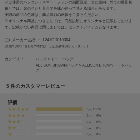
フレイアイディー
※ご使用のパソコン・スマートフォンの画面設定、また室内・外での撮影画
像とでは、光の当たり具合で色味が違って見える場合があります。
FURFUR
実際の商品の色味は、商品撮影の画像をご参照ください。
ファーファー
※オリジナル商品につきましては、商品説明にオリジナルと記載しておりま
す。記載がない商品に関しましては、セレクトアイテムとなります。
メーカー品番 ： 1241GD010004
gelato pique
(店舗でお問い合わせの際には、上記品番をお伝え下さい。)
ジェラート ピケ
カテゴリ ：
バッグ
>
トートバッグ
GELATO PIQUE CAT&DOG
ジェラート ピケ キャットアンドドッグ
ALLISON BROWNバッグ
>
ALLISON BROWNトートバッ
グ
gelato pique Sleep
ジェラート ピケ スリープ
5 件のカスタマーレビュー
GRAMICCI
グラミチ
評価
5人
100%
0人
0%
0人
0%
Henon.
0人
0%
へノン
0人
0%