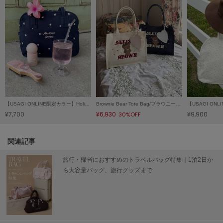
SUICOKE
スイコック
SUPERGA
スペルガ
swanë
スワネ
【USAGI ONLINE限定カラー】Holiday Canvas Mini Bag /ホリデーキャンバスミニバッグ
Brownie Bear Tote Bag/ブラウニーベアトートバッグ
¥7,700
¥6,930
¥9,900
30%OFF
TAW&TOE
トーアンドトー
関連記事
TEVA
テバ
旅行・帰省におすすめのトラベルバッグ特集｜1泊2日か
ら大容量バッグ、旅行グッズまで
The Barnnet
ザバーネット
THE NORTH FACE
ザ・ノース・フェイス