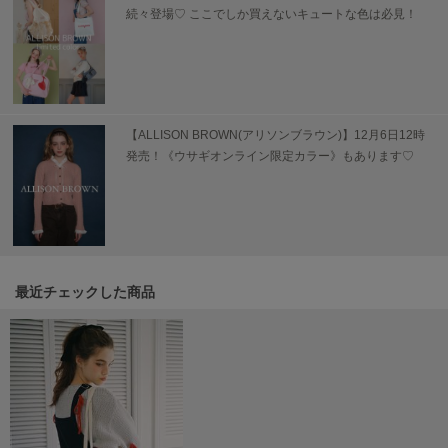
USAGI Gallery
続々登場♡ ここでしか買えないキュートな色は必見！
ウサギギャラリー
USAGI Gift
ウサギギフト
USAGI Item
【ALLISON BROWN(アリソンブラウン)】12月6日12時
ウサギアイテム
発売！《ウサギオンライン限定カラー》もあります♡
USAGI Vintage
ウサギヴィンテージ
VEJA
ヴェジャ
最近チェックした商品