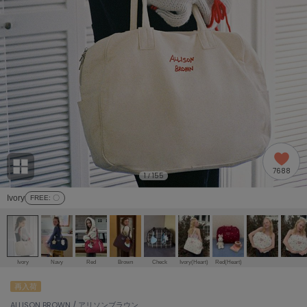
adidas
アディダス
(1996)
adidas by Stella McCartney
アディダス バイ ステラマッカートニー
893)
ALLISON BROWN
アリソンブラウン
98)
amabro
アマブロ
リー (663)
Ame no chi Hare
7688
アメノチハレ
1
155
/
ョン雑貨 (858)
Ivory
FREE
: 〇
AMOMMA
アモマ
/ランジェリー (127)
ánuans
ェア (119)
アニュアンス
Ivory
Navy
Red
Brown
Check
Ivory(Heart)
Red(Heart)
ànuke
再入荷
 (124)
アンヌーク
ALLISON BROWN / アリソンブラウン