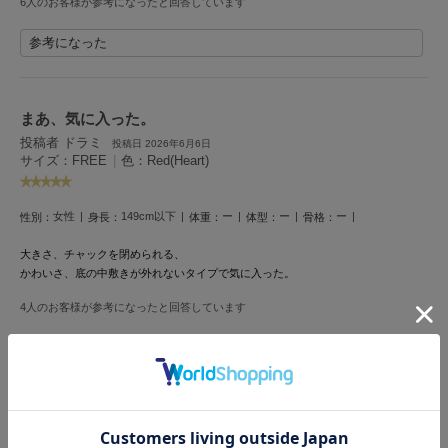
6人のお客様が参考になったと回答しています
Mila Owen
ミラオーウェン
参考になった
MOIGE
モワージュ
まあ、気に入った。
MUCHA
ミュシャ
投稿者 ドラミ
投稿日 2026年6月6日
サイズ：FREE
|
色：Red(Heart)
NEW Balance
女性
149cm以下
ー
ー
ー
性別：
身長：
体重：
体型：
骨格：
ニューバランス
大きさ、チャックを閉められる、
nezu
かわいさ、底の中敷きが外れないタイプで気に入った。
ネズ
4人のお客様が参考になったと回答しています
NIKE
ナイキ
参考になった
NOWNS
ナウンス
大きいのが好き
null.
投稿者 ppp