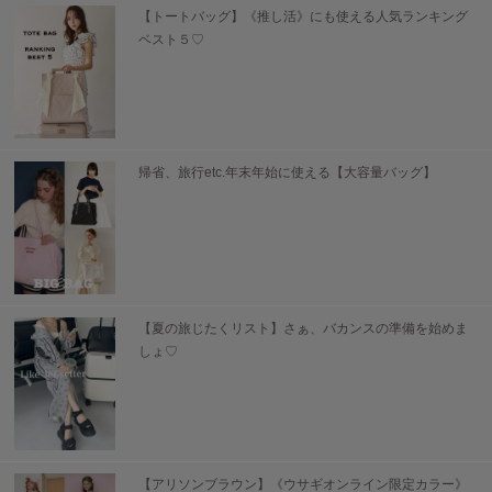
【トートバッグ】《推し活》にも使える人気ランキング
TODAYFUL
ベスト５♡
トゥデイフル
TSURU by Mariko Oikawa
ツルバイマリコオイカワ
帰省、旅行etc.年末年始に使える【大容量バッグ】
UGG
アグ
UNDERSON UNDERSON
アンダーソン アンダーソン
un/neu
【夏の旅じたくリスト】さぁ、バカンスの準備を始めま
アンノイ
しょ♡
URBAN RESEARCH ROSSO
アーバンリサーチ ロッソ
USAGI Books
ウサギブックス
【アリソンブラウン】《ウサギオンライン限定カラー》