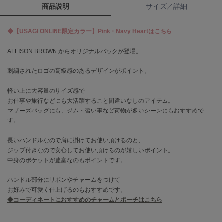
商品説明
サイズ／詳細
célon
セロン
◆【USAGI ONLINE限定カラー】Pink・Navy Heartはこちら
Clarks Premium
ALLISON BROWN からオリジナルバックが登場。
クラークス
刺繍されたロゴの高級感のあるデザインがポイント。
CODE A
コードエー
軽い上に大容量のサイズ感で
お仕事や旅行などにも大活躍すること間違いなしのアイテム。
COLE HAAN
マザーズバッグにも、ジム・習い事など荷物が多いシーンにもおすすめで
コール ハーン
す。
CONVERSE
長いハンドルなので肩に掛けてお使い頂けるのと、
コンバース
ジップ付きなので安心してお使い頂けるのが嬉しいポイント。
中身のポケットが豊富なのもポイントです。
DANSKIN
ハンドル部分にリボンやチャームをつけて
ダンスキン
お好みで可愛く仕上げるのもおすすめです。
◆コーディネートにおすすめのチャームとポーチはこちら