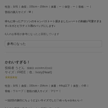
LILY BROWN
女性
155cm～159cm
ー
ー
ー
性別：
身長：
体重：
体型：
骨格：
リリーブラウン
M
普段の購入サイズ：
LILY BROWN Lingerie
待ちに待ったアリソンのキャンバストート届きました♪ハートの刺繍が可愛すぎま
リリーブラウンランジェリー
す♪ヨガとピラティス用のバッグにします♪
LITTLE UNION TOKYO
6人のお客様が参考になったと回答しています
リトルユニオン トウキョウ
参考になった
made of Organics
メイドオブオーガニクス
かわいすぎる！
投稿者 うどん
投稿日 2026年5月16日
MICHU COQUETTE
サイズ：FREE
|
色：Ivory(Heart)
ミチュ コケット
MIESROHE
女性
150cm～154cm
44kg以下
小柄
性別：
身長：
体重：
体型：
ミースロエ
ウエーブ
フリー
骨格：
普段の購入サイズ：
miies miim
ミーエスミーム
一泊2日の旅行にちょうどよいサイズでした♡めっちゃかわいい！