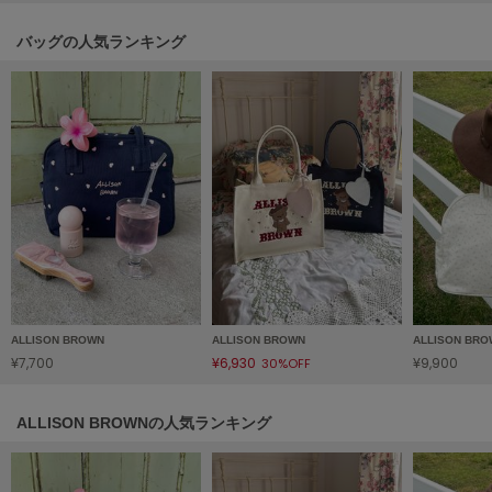
Sneakers by emmi
バッグの人気ランキング
スニーカーズ バイ エミ
Snow Peak
スノーピーク
SNIDEL
スナイデル
SNIDEL HOME
スナイデル ホーム
SOFER
ソフェル
ALLISON BROWN
ALLISON BROWN
ALLISON BR
SOMEWHERE BUTTER.
¥7,700
¥6,930
¥9,900
30%OFF
サムウェアバター
SORIN
ALLISON BROWNの人気ランキング
ソリン
Stylevoice for xxx
スタイルヴォイスフォー