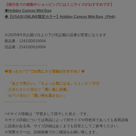
EIMY ISTOIRE
【旅行先での移動やショッピングにはミニサイズがおすすめです】
エイミー イストワール
◆Holiday Canvas Mini Bag
◆【USAGI ONLINE限定カラー】Holiday Canvas Mini Bag（Pink)
emmi
エミ
※2025年5月お届け分より下げ札記載の品番が変更になります
emmi atelier
エミ アトリエ
新品番：1241GD010004
旧品番：2241GD010004
emmi yoga
エミヨガ
-----------------------------------
ETRÉ TOKYO
◆迷ったら“♡”でお気に入り登録がおすすめ！◆
エトレトウキョウ
・
「あとで見たい」「ちょっと気になる」
をまとめて管理
ey
・在庫わずかの通知で
「買い逃し回避」
アイ
・値下げ通知で
「買い時を逃さない」
-----------------------------------
<※サイズ情報は「平置きして採寸した長さ」です。
FILA
フィラ
※サイズ詳細については商品によって同サイズや同色等であっても各商品毎
に誤差がある為、サイズ詳細はあくまでも目安としてご参考ください。
※実際カラーは、詳細画像でのご確認をお願い致します。
FRAY I.D