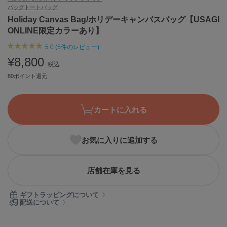
バッグ
トートバッグ
ASICS
アシックス
Holiday Canvas Bag/ホリデーキャンバスバッグ【USAGI
ONLINE限定カラーあり】
5.0 (5件のレビュー)
Ballelite
¥8,800
バレリット
税込
80ポイント還元
BANDOLIER
バンドリヤー
カートに入れる
Barbour
バブアー
お気に入りに追加する
Beyond Closet
ビヨンドクローゼット
店舗在庫を見る
Calvin Klein
ギフトラッピングについて
カルバン・クライン
配送について
CELFORD
セルフォード