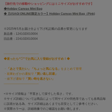
EIMY ISTOIRE
【旅行先での移動やショッピングにはミニサイズがおすすめです】
エイミー イストワール
◆Holiday Canvas Mini Bag
◆【USAGI ONLINE限定カラー】Holiday Canvas Mini Bag（Pink)
emmi
エミ
※2025年5月お届け分より下げ札記載の品番が変更になります
emmi atelier
エミ アトリエ
新品番：1241GD010004
旧品番：2241GD010004
emmi yoga
エミヨガ
-----------------------------------
ETRÉ TOKYO
◆迷ったら“♡”でお気に入り登録がおすすめ！◆
エトレトウキョウ
・
「あとで見たい」「ちょっと気になる」
をまとめて管理
ey
・在庫わずかの通知で
「買い逃し回避」
アイ
・値下げ通知で
「買い時を逃さない」
-----------------------------------
<※サイズ情報は「平置きして採寸した長さ」です。
FILA
フィラ
※サイズ詳細については商品によって同サイズや同色等であっても各商品毎
に誤差がある為、サイズ詳細はあくまでも目安としてご参考ください。
※実際カラーは、詳細画像でのご確認をお願い致します。
FRAY I.D