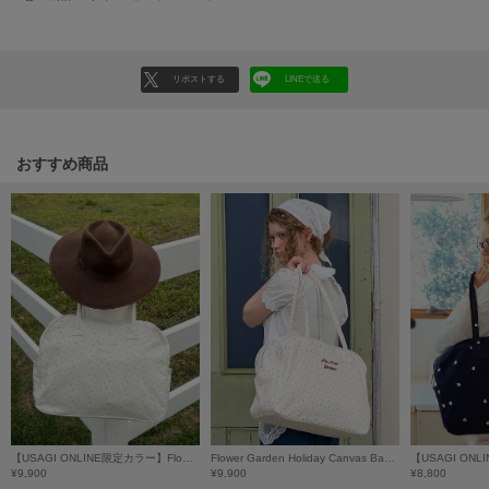
poláura
ポローラ
PUMA
リポストする
LINEで送る
プーマ
おすすめ商品
Reebok
リーボック
SALOMON
サロモン
sanrio house
サンリオハウス
SESAME STREET MARKET
セサミストリートマーケット
【USAGI ONLINE限定カラー】Flower Garden Holiday Canvas Bag/フラワーガーデンホリデーキャンバスバッグ
Flower Garden Holiday Canvas Bag/フラワーガーデンホリデーキャンバスバッグ【USAGI ONLINE限定カラーあり】
SHAKA
¥9,900
¥9,900
¥8,800
シャカ