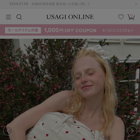
2026.07.29
令和8年熊本地震 被災地への支援に関して
0
MEN
MEN
KIDS
KIDS
BABY
BABY
BEAUTY
BEAUTY
LIFE STYLE
LIFE STYLE
検索
お気
カー
に入
ト
り
(715)
(3074)
B
C
D
E
F
G
I
J
K
L
M
N
ス/ドレス (1179)
P
Q
R
S
T
U
(570)
その
W
X
Y
Z
他
890)
ルームウェア (535)
ACYM
アシーム
(121)