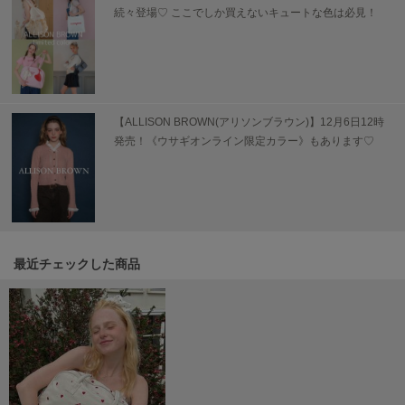
USAGI Gallery
続々登場♡ ここでしか買えないキュートな色は必見！
ウサギギャラリー
USAGI Gift
ウサギギフト
USAGI Item
【ALLISON BROWN(アリソンブラウン)】12月6日12時
ウサギアイテム
発売！《ウサギオンライン限定カラー》もあります♡
USAGI Vintage
ウサギヴィンテージ
VEJA
ヴェジャ
最近チェックした商品