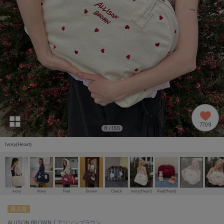
adidas
アディダス
(2005)
adidas by Stella McCartney
アディダス バイ ステラマッカートニー
916)
ALLISON BROWN
アリソンブラウン
07)
amabro
アマブロ
リー (664)
Ame no chi Hare
7709
アメノチハレ
8
155
/
ョン雑貨 (865)
Ivory(Heart)
AMOMMA
アモマ
/ランジェリー (127)
ánuans
ェア (121)
アニュアンス
Ivory
Navy
Red
Brown
Check
Ivory(Heart)
Red(Heart)
ànuke
再入荷
 (124)
アンヌーク
ALLISON BROWN / アリソンブラウン