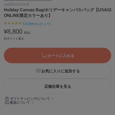
バッグ
トートバッグ
ASICS
アシックス
Holiday Canvas Bag/ホリデーキャンバスバッグ【USAGI
ONLINE限定カラーあり】
5.0 (5件のレビュー)
Ballelite
¥8,800
バレリット
税込
80ポイント還元
BANDOLIER
バンドリヤー
カートに入れる
Barbour
バブアー
お気に入りに追加する
Beyond Closet
ビヨンドクローゼット
店舗在庫を見る
Calvin Klein
ギフトラッピングについて
カルバン・クライン
配送について
CELFORD
セルフォード