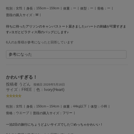
LILY BROWN
女性
155cm～159cm
ー
ー
ー
性別：
身長：
体重：
体型：
骨格：
リリーブラウン
M
普段の購入サイズ：
LILY BROWN Lingerie
待ちに待ったアリソンのキャンバストート届きました♪ハートの刺繍が可愛すぎま
リリーブラウンランジェリー
す♪ヨガとピラティス用のバッグにします♪
LITTLE UNION TOKYO
6人のお客様が参考になったと回答しています
リトルユニオン トウキョウ
参考になった
made of Organics
メイドオブオーガニクス
かわいすぎる！
投稿者 うどん
投稿日 2026年5月16日
MICHU COQUETTE
サイズ：FREE
|
色：Ivory(Heart)
ミチュ コケット
MIESROHE
女性
150cm～154cm
44kg以下
小柄
性別：
身長：
体重：
体型：
ミースロエ
ウエーブ
フリー
骨格：
普段の購入サイズ：
miies miim
ミーエスミーム
一泊2日の旅行にちょうどよいサイズでした♡めっちゃかわいい！