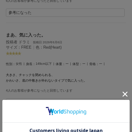
6人のお客様が参考になったと回答しています
Mila Owen
ミラオーウェン
参考になった
MOIGE
モワージュ
まあ、気に入った。
MUCHA
ミュシャ
投稿者 ドラミ
投稿日 2026年6月6日
サイズ：FREE
|
色：Red(Heart)
NEW Balance
女性
149cm以下
ー
ー
ー
性別：
身長：
体重：
体型：
骨格：
ニューバランス
大きさ、チャックを閉められる、
nezu
かわいさ、底の中敷きが外れないタイプで気に入った。
ネズ
4人のお客様が参考になったと回答しています
NIKE
ナイキ
参考になった
NOWNS
ナウンス
大きいのが好き
null.
投稿者 ppp