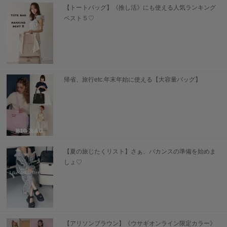
【トートバッグ】《推し活》にも使える人気ランキング
TODAYFUL
ベスト５♡
トゥデイフル
TSURU by Mariko Oikawa
ツルバイマリコオイカワ
帰省、旅行etc.年末年始に使える【大容量バッグ】
UGG
アグ
UNDERSON UNDERSON
アンダーソン アンダーソン
un/neu
【夏の旅じたくリスト】さぁ、バカンスの準備を始めま
アンノイ
しょ♡
URBAN RESEARCH ROSSO
アーバンリサーチ ロッソ
USAGI Books
ウサギブックス
【アリソンブラウン】《ウサギオンライン限定カラー》