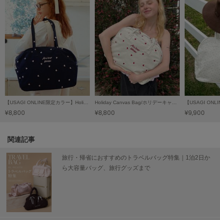
SUICOKE
スイコック
SUPERGA
スペルガ
swanë
スワネ
【USAGI ONLINE限定カラー】Holiday Canvas Bag/ホリデーキャンバスバッグ
Holiday Canvas Bag/ホリデーキャンバスバッグ【USAGI ONLINE限定カラーあり】
¥8,800
¥8,800
¥9,900
TAW&TOE
トーアンドトー
関連記事
TEVA
テバ
旅行・帰省におすすめのトラベルバッグ特集｜1泊2日か
ら大容量バッグ、旅行グッズまで
The Barnnet
ザバーネット
THE NORTH FACE
ザ・ノース・フェイス