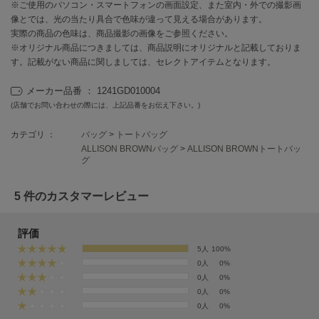
フレイアイディー
※ご使用のパソコン・スマートフォンの画面設定、また室内・外での撮影画
像とでは、光の当たり具合で色味が違って見える場合があります。
FURFUR
実際の商品の色味は、商品撮影の画像をご参照ください。
ファーファー
※オリジナル商品につきましては、商品説明にオリジナルと記載しておりま
す。記載がない商品に関しましては、セレクトアイテムとなります。
メーカー品番 ： 1241GD010004
gelato pique
(店舗でお問い合わせの際には、上記品番をお伝え下さい。)
ジェラート ピケ
カテゴリ ：
バッグ
>
トートバッグ
GELATO PIQUE CAT&DOG
ジェラート ピケ キャットアンドドッグ
ALLISON BROWNバッグ
>
ALLISON BROWNトートバッ
グ
gelato pique Sleep
ジェラート ピケ スリープ
5 件のカスタマーレビュー
GRAMICCI
グラミチ
評価
5人
100%
0人
0%
0人
0%
Henon.
0人
0%
へノン
0人
0%