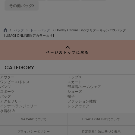
その他バッグ
バッグ
トートバッグ
Holiday Canvas Bag/ホリデーキャンバスバッグ
TO
【USAGI ONLINE限定カラーあり】
P
ページのトップに戻る
CATEGORY
アウター
トップス
ワンピース/ドレス
スカート
パンツ
部屋着/ルームウェア
スポーツ
シューズ
バッグ
帽子
アクセサリー
ファッション雑貨
インナー/ランジェリー
レッグウェア
水着/浴衣
MA CARDについて
USAGI ONLINEについて
プライバシーポリシー
特定商取引法に基づく表示