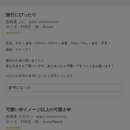
HUNTER
ハンター
旅行にぴったり
HOKA ONEONE
投稿者 ぷに
投稿日 2026年5月24日
ホカ オネオネ
サイズ：FREE
|
色：Brown
女性
155cm～159cm
50kg～54㎏
普通
性別：
身長：
体重：
体型：
KEEN
キーン
ウエーブ
骨格：
旅行のために買いました！
形も大きさも丁度いいです。あとめっちゃ可愛いです！たくさん使います！
LAATO
ラート
12人のお客様が参考になったと回答しています
参考になった
le
ル
le coq sportif
ルコックスポルティフ
可愛い🩷イメージ以上の可愛さ🩷
投稿者 マカロン
投稿日 2026年5月26日
LeSportsac
サイズ：FREE
|
色：Ivory(Heart)
レスポートサック