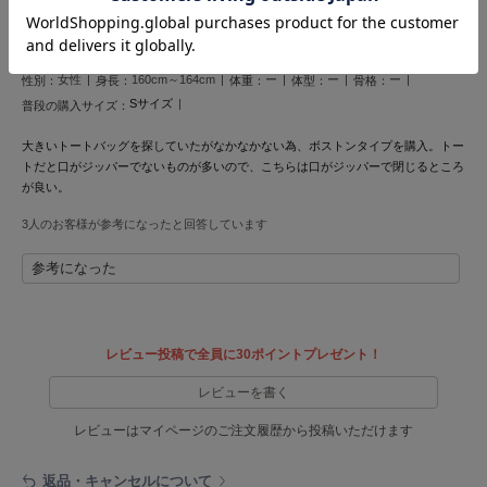
投稿日 2026年6月9日
ヌル
サイズ：FREE
|
色：Ivory(Heart)
女性
160cm～164cm
ー
ー
ー
性別：
身長：
体重：
体型：
骨格：
On
Sサイズ
普段の購入サイズ：
オン
大きいトートバッグを探していたがなかなかない為、ボストンタイプを購入。トー
Onitsuka Tiger
トだと口がジッパーでないものが多いので、こちらは口がジッパーで閉じるところ
オニツカ タイガー
が良い。
ORGUE
3人のお客様が参考になったと回答しています
オルグ
参考になった
ORR
オル
レビュー投稿で全員に30ポイントプレゼント！
PATRICK
レビューを書く
パトリック
レビューはマイページのご注文履歴から投稿いただけます
Philly chocolate
フィリーチョコレート
返品・キャンセルについて