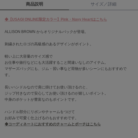
商品説明
サイズ／詳細
célon
セロン
◆【USAGI ONLINE限定カラー】Pink・Navy Heartはこちら
Clarks Premium
ALLISON BROWN からオリジナルバックが登場。
クラークス
刺繍されたロゴの高級感のあるデザインがポイント。
CODE A
コードエー
軽い上に大容量のサイズ感で
お仕事や旅行などにも大活躍すること間違いなしのアイテム。
COLE HAAN
マザーズバッグにも、ジム・習い事など荷物が多いシーンにもおすすめで
コール ハーン
す。
CONVERSE
長いハンドルなので肩に掛けてお使い頂けるのと、
コンバース
ジップ付きなので安心してお使い頂けるのが嬉しいポイント。
中身のポケットが豊富なのもポイントです。
DANSKIN
ハンドル部分にリボンやチャームをつけて
ダンスキン
お好みで可愛く仕上げるのもおすすめです。
◆コーディネートにおすすめのチャームとポーチはこちら