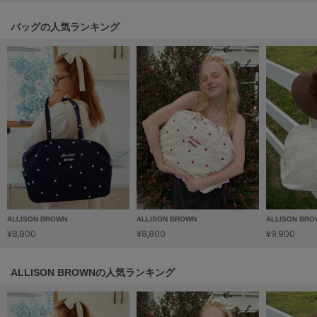
Sneakers by emmi
バッグの人気ランキング
スニーカーズ バイ エミ
Snow Peak
スノーピーク
SNIDEL
スナイデル
SNIDEL HOME
スナイデル ホーム
SOFER
ソフェル
ALLISON BROWN
ALLISON BROWN
ALLISON BR
SOMEWHERE BUTTER.
¥8,800
¥8,800
¥9,900
サムウェアバター
SORIN
ALLISON BROWNの人気ランキング
ソリン
Stylevoice for xxx
スタイルヴォイスフォー