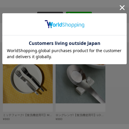
フレイアイディー
FURFUR
リポストする
LINEで送る
ファーファー
おすすめ商品
gelato pique
ジェラート ピケ
GELATO PIQUE CAT&DOG
ジェラート ピケ キャットアンドドッグ
gelato pique Sleep
ジェラート ピケ スリープ
GRAMICCI
グラミチ
Henon.
ミッテフォーク/【食洗機使用可】MITTE FORK
ロングレンゲ/【食洗機使用可】LONG RENGE
へノン
¥660
¥880