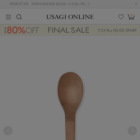
2026.07.29
令和8年熊本地震 被災地への支援に関して
0
MEN
MEN
KIDS
KIDS
BABY
BABY
BEAUTY
BEAUTY
LIFE STYLE
LIFE STYLE
検索
お気
カー
に入
ト
り
(684)
(2928)
B
C
D
E
F
G
I
J
K
L
M
N
ス/ドレス (1145)
P
Q
R
S
T
U
(546)
その
W
X
Y
Z
他
850)
ルームウェア (535)
ACYM
アシーム
(121)