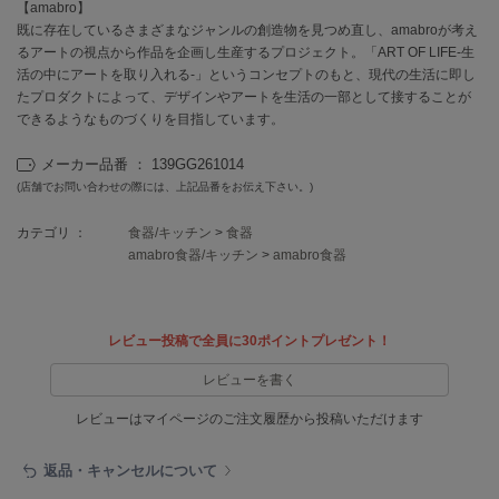
EIMY ISTOIRE
【amabro】
エイミー イストワール
既に存在しているさまざまなジャンルの創造物を見つめ直し、amabroが考え
るアートの視点から作品を企画し生産するプロジェクト。「ART OF LIFE-生
emmi
活の中にアートを取り入れる-」というコンセプトのもと、現代の生活に即し
エミ
たプロダクトによって、デザインやアートを生活の一部として接することが
できるようなものづくりを目指しています。
emmi atelier
エミ アトリエ
メーカー品番 ： 139GG261014
(店舗でお問い合わせの際には、上記品番をお伝え下さい。)
emmi yoga
エミヨガ
カテゴリ ：
食器/キッチン
>
食器
amabro食器/キッチン
>
amabro食器
ETRÉ TOKYO
エトレトウキョウ
ey
アイ
レビュー投稿で全員に30ポイントプレゼント！
レビューを書く
レビューはマイページのご注文履歴から投稿いただけます
FILA
フィラ
返品・キャンセルについて
FRAY I.D