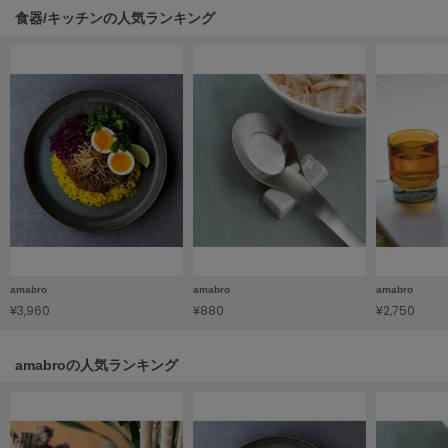
HUNTER
食器/キッチンの人気ランキング
ハンター
HOKA ONEONE
ホカ オネオネ
KEEN
キーン
LAATO
ラート
amabro
amabro
amabro
le
¥3,960
¥880
¥2,750
ル
le coq sportif
amabroの人気ランキング
ルコックスポルティフ
LeSportsac
レスポートサック