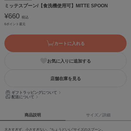
ミッテスプーン/【食洗機使用可】MITTE SPOON
ASICS
アシックス
¥660
税込
6ポイント還元
Ballelite
バレリット
カートに入れる
BANDOLIER
バンドリヤー
お気に入りに追加する
Barbour
バブアー
店舗在庫を見る
Beyond Closet
ビヨンドクローゼット
ギフトラッピングについて
配送について
Calvin Klein
カルバン・クライン
商品説明
サイズ／詳細
CELFORD
大きすぎず、小さすぎない、“ちょうどいい”サイズのスプーン。
セルフォード