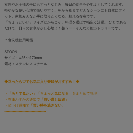
女性やお子様の手にもすっとなじみ、毎日の食事を心地よくしてくれます。
軽やかな使い心地で扱いやすく、朝から夜までどんなシーンにも自然にフィ
célon
ット。家族みんなが手に取りたくなる、頼れる存在です。
セロン
「ちょうどいい」サイズだからこそ、料理を選ばず幅広く活躍。 ひとつある
だけで、日々の食卓が少し心地よく整うーーそんな万能カトラリーです。
Clarks Premium
クラークス
＊食洗機使用可能
CODE A
コードエー
SPOON
サイズ：w35×h170mm
COLE HAAN
素材：ステンレススチール
コール ハーン
-----------------------------------
CONVERSE
◆迷ったら♡でお気に入り登録がおすすめ！◆
コンバース
・
「あとで見たい」「ちょっと気になる」
をまとめて管理
・在庫わずかの通知で
「買い逃し回避」
・値下げ通知で
「買い時を逃さない」
DANSKIN
ダンスキン
-----------------------------------