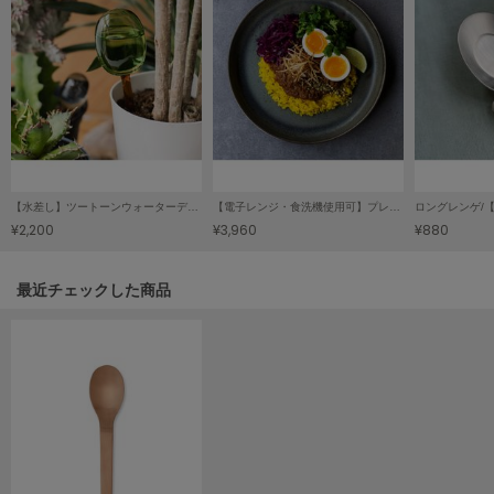
LILY BROWN
リリーブラウン
LILY BROWN Lingerie
リリーブラウンランジェリー
LITTLE UNION TOKYO
リトルユニオン トウキョウ
【水差し】ツートーンウォーターディスペンサー/TWO TONE WATER DISPENSER(L)
【電子レンジ・食洗機使用可】プレート245/吉田 愛 カレー皿 「plate 245」(3Color)
¥2,200
¥3,960
¥880
made of Organics
メイドオブオーガニクス
関連記事
最近チェックした商品
MICHU COQUETTE
ミチュ コケット
MIESROHE
ミースロエ
miies miim
ミーエスミーム