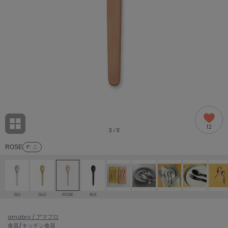
adidas
アディダス
(1996)
adidas by Stella McCartney
アディダス バイ ステラマッカートニー
893)
ALLISON BROWN
アリソンブラウン
98)
amabro
アマブロ
リー (663)
Ame no chi Hare
12
アメノチハレ
3
11
/
ョン雑貨 (858)
ROSE
F
: △
AMOMMA
アモマ
/ランジェリー (127)
ánuans
ェア (119)
アニュアンス
SLV
GLD
ROSE
BLK
ànuke
 (124)
amabro / アマブロ
アンヌーク
食器/キッチン
食器