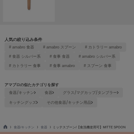
Mila Owen
ミラオーウェン
MOIGE
モワージュ
MUCHA
人気の絞り込み条件
ミュシャ
# amabro 食器
# amabro スプーン
# カトラリー amabro
# 食器 シルバー系
# 食事 食器
# amabro シルバー系
NEW Balance
# カトラリー 食事
# 食事 amabro
# スプーン 食事
ニューバランス
nezu
アマブロの似たカテゴリを探す
ネズ
食器/キッチン
食器
グラス/マグカップ/タンブラー
NIKE
キッチングッズ
その他食器/キッチン用品
ナイキ
NOWNS
ナウンス
食器/キッチン
食器
ミッテスプーン/【食洗機使用可】MITTE SPOON
TO
null.