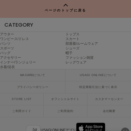
P
ヌル
ページのトップに戻る
CATEGORY
On
オン
アウター
トップス
ワンピース/ドレス
スカート
Onitsuka Tiger
パンツ
部屋着/ルームウェア
オニツカ タイガー
スポーツ
シューズ
バッグ
帽子
アクセサリー
ファッション雑貨
ORGUE
インナー/ランジェリー
レッグウェア
オルグ
水着/浴衣
ORR
MA CARDについて
USAGI ONLINEについて
オル
プライバシーポリシー
特定商取引法に基づく表示
STORE LIST
オフィシャルサイト
カスタマーセンター
PATRICK
パトリック
ご利用ガイド
ご利用規約
会社概要
Philly chocolate
フィリーチョコレート
USAGI ONLINEアプリ