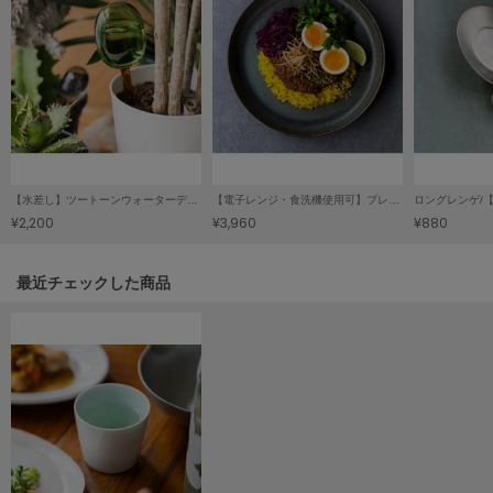
Mila Owen
ミラオーウェン
MOIGE
モワージュ
MUCHA
ミュシャ
【水差し】ツートーンウォーターディスペンサー/TWO TONE WATER DISPENSER(L)
【電子レンジ・食洗機使用可】プレート245/吉田 愛 カレー皿 「plate 245」(3Color)
¥2,200
¥3,960
¥880
NEW Balance
ニューバランス
関連記事
最近チェックした商品
nezu
ネズ
NIKE
ナイキ
NOWNS
ナウンス
null.