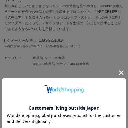
【amabro】
フレイアイディー
既に存在しているさまざまなジャンルの創造物を見つめ直し、amabroが考え
るアートの視点から作品を企画し生産するプロジェクト。「ART OF LIFE-生
FURFUR
ファーファー
活の中にアートを取り入れる-」というコンセプトのもと、現代の生活に即し
たプロダクトによって、デザインやアートを生活の一部として接することが
できるようなものづくりを目指しています。
gelato pique
メーカー品番 ： 139GG261019
ジェラート ピケ
(店舗でお問い合わせの際には、上記品番をお伝え下さい。)
GELATO PIQUE CAT&DOG
カテゴリ ：
食器/キッチン
>
食器
ジェラート ピケ キャットアンドドッグ
amabro食器/キッチン
>
amabro食器
gelato pique Sleep
ジェラート ピケ スリープ
レビュー投稿で全員に30ポイントプレゼント！
GRAMICCI
グラミチ
レビューを書く
レビューはマイページのご注文履歴から投稿いただけます
Henon.
へノン
返品・キャンセルについて