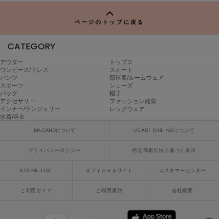
P
poláura
ポローラ
ページのトップに戻る
PUMA
プーマ
CATEGORY
アウター
トップス
ワンピース/ドレス
スカート
パンツ
部屋着/ルームウェア
Reebok
スポーツ
シューズ
リーボック
バッグ
帽子
アクセサリー
ファッション雑貨
インナー/ランジェリー
レッグウェア
水着/浴衣
SALOMON
MA CARDについて
USAGI ONLINEについて
サロモン
プライバシーポリシー
特定商取引法に基づく表示
sanrio house
サンリオハウス
STORE LIST
オフィシャルサイト
カスタマーセンター
SESAME STREET MARKET
セサミストリートマーケット
ご利用ガイド
ご利用規約
会社概要
SHAKA
シャカ