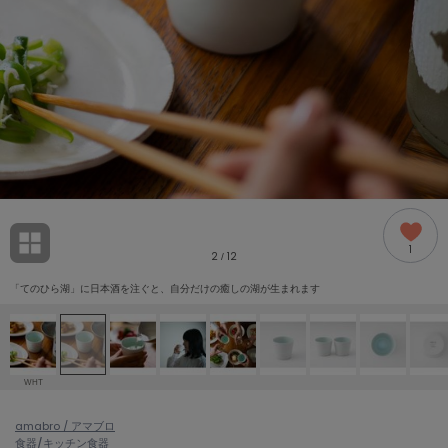
adidas
アディダス
(1978)
adidas by Stella McCartney
アディダス バイ ステラマッカートニー
858)
ALLISON BROWN
アリソンブラウン
97)
amabro
アマブロ
リー (632)
Ame no chi Hare
1
アメノチハレ
2
12
/
ョン雑貨 (842)
「てのひら湖」に日本酒を注ぐと、自分だけの癒しの湖が生まれます
AMOMMA
アモマ
/ランジェリー (127)
ánuans
ェア (119)
アニュアンス
WHT
ànuke
 (124)
amabro / アマブロ
アンヌーク
食器/キッチン
食器