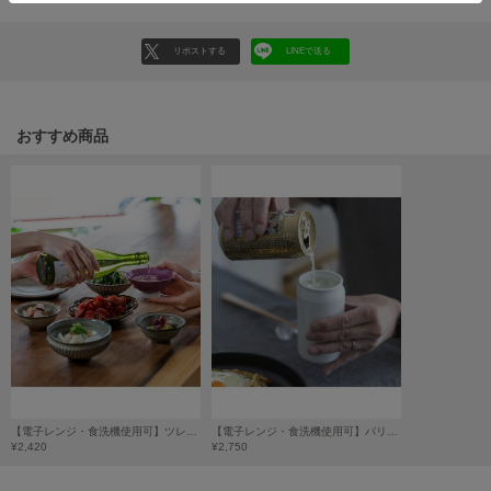
HUNTER
ハンター
リポストする
LINEで送る
HOKA ONEONE
ホカ オネオネ
おすすめ商品
KEEN
キーン
LAATO
ラート
le
ル
le coq sportif
ルコックスポルティフ
【電子レンジ・食洗機使用可】ツレヅレハナコ ／深水盃 (さかずき)
【電子レンジ・食洗機使用可】パリッコ 酒器「#mixcup」
¥2,420
¥2,750
LeSportsac
レスポートサック