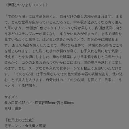
《伊藤ひいなよりコメント》
célon
セロン
「てのひら湖」に日本酒を注ぐと、自分だけの癒しの湖が生まれます。 まる
で、どんな世界が広がっているんだろうと、中を覗き込みたくなる青く澄ん
だ湖のよう。 外側は白色でスタイリッシュな線が美しく、内側は底面に向か
Clarks Premium
クラークス
うほどパステルブルーが濃くなり、柔らかい丸みが相まって、まるで湖面を
見ているような感覚に。ほど良い重みがあることで、自分の手に馴染みま
CODE A
す。 あえて高台を無くしたことで、手のひら全体で一体感のある持ちごこち
コードエー
を感じられます。また洗った後の水切れが良く、お手入れを気にせず気楽に
使えることを大切にしました。重ねた釉薬により日本酒を飲むと口当たりは
COLE HAAN
柔らかく、コクのあるお酒もつややかに口に流れ、味の重さを感じずに楽し
コール ハーン
めます。また、スープなどを入れて食事シーンでも幅広くお使いいただけま
す。 「てのひら湖」は手作業ならではの色の濃さや器の表情があり、使い込
CONVERSE
むことで貫入も入ります。自分だけの「てのひら湖」を育てて、日常に「う
コンバース
っとり」する時間を。
サイズ：
飲み口直径75mm・底直径55mm×高さ60mm
DANSKIN
ダンスキン
素材：磁器
【使用上のご注意】
電子レンジ・食洗機／可能