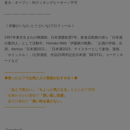
EIMY ISTOIRE
直火・オーブン・IHクッキングヒーター／不可
エイミー イストワール
------ ------ ------ ------ ------ ------
emmi
エミ
《 伊藤ひいな(いとう ひいな)プロフィール 》
emmi atelier
1997年東京生まれの唎酒師。日本酒愛飲歴7年。飲食店勤務の傍ら「日本酒
エミ アトリエ
の案内人」として活動中。Hanako Web「伊藤家の晩酌」「お酒の学校」出
演。dancyu「日本酒2021」「日本酒2023」テイスターとして参加。漫画
emmi yoga
エミヨガ
「ホイッスル！」/土田酒造 作品25周年記念日本酒「BEST11」コーディネ
ートなど
ETRÉ TOKYO
エトレトウキョウ
-----------------------------------
◆迷ったら♡でお気に入り登録がおすすめ！◆
ey
アイ
・
「あとで見たい」「ちょっと気になる」
をまとめて管理
・在庫わずかの通知で
「買い逃し回避」
・値下げ通知で
「買い時を逃さない」
-----------------------------------
FILA
フィラ
FRAY I.D