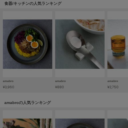
食器/キッチンの人気ランキング
LILY BROWN
リリーブラウン
LILY BROWN Lingerie
リリーブラウンランジェリー
LITTLE UNION TOKYO
リトルユニオン トウキョウ
made of Organics
メイドオブオーガニクス
amabro
amabro
amabro
MICHU COQUETTE
ミチュ コケット
¥3,960
¥880
¥2,750
MIESROHE
amabroの人気ランキング
ミースロエ
miies miim
ミーエスミーム