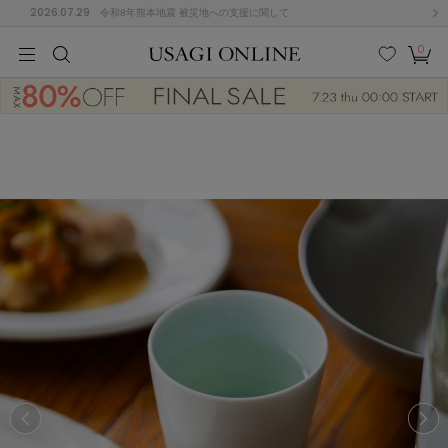
2026.07.29
令和8年熊本地震 被災地への支援に関して
0
MEN
MEN
KIDS
KIDS
BABY
BABY
BEAUTY
BEAUTY
LIFE STYLE
LIFE STYLE
検索
お気
カー
に入
ト
り
(646)
(2888)
B
C
D
E
F
G
I
J
K
L
M
N
ス/ドレス (1134)
P
Q
R
S
T
U
(543)
その
W
X
Y
Z
他
847)
ルームウェア (534)
ACYM
アシーム
(121)