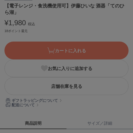
【電子レンジ・食洗機使用可】伊藤ひいな 酒器「てのひ
ASICS
アシックス
ら湖」
¥1,980
税込
18ポイント還元
Ballelite
バレリット
カートに入れる
BANDOLIER
バンドリヤー
Barbour
お気に入りに追加する
バブアー
Beyond Closet
店舗在庫を見る
ビヨンドクローゼット
ギフトラッピングについて
配送について
Calvin Klein
カルバン・クライン
商品説明
サイズ／詳細
CELFORD
セルフォード