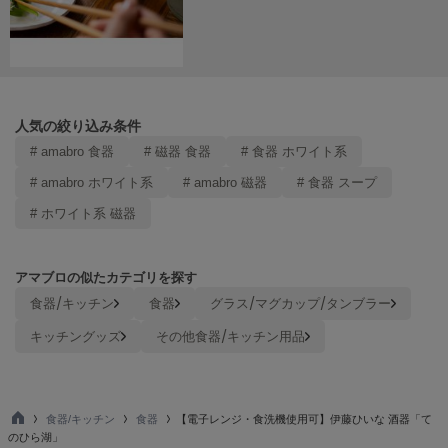
ヌル
On
オン
人気の絞り込み条件
Onitsuka Tiger
# amabro 食器
# 磁器 食器
# 食器 ホワイト系
オニツカ タイガー
# amabro ホワイト系
# amabro 磁器
# 食器 スープ
ORGUE
# ホワイト系 磁器
オルグ
ORR
オル
アマブロの似たカテゴリを探す
食器/キッチン
食器
グラス/マグカップ/タンブラー
キッチングッズ
その他食器/キッチン用品
PATRICK
パトリック
Philly chocolate
食器/キッチン
食器
【電子レンジ・食洗機使用可】伊藤ひいな 酒器「て
フィリーチョコレート
TO
のひら湖」