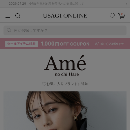
2026.07.29
令和8年熊本地震 被災地への支援に関して
0
MEN
MEN
KIDS
KIDS
BABY
BABY
BEAUTY
BEAUTY
LIFE STYLE
LIFE STYLE
検索
お気
カー
に入
ト
何かお探しですか？
り
(715)
(3074)
Ame no chi Hare (アメノチハレ) | USAGI ONLINE (ウサギオンライ
B
C
D
E
F
G
ン)
I
J
K
L
M
N
ス/ドレス (1179)
P
Q
R
S
T
U
(570)
お気に入りブランドに追加
その
W
X
Y
Z
他
890)
ルームウェア (535)
ACYM
アシーム
(121)