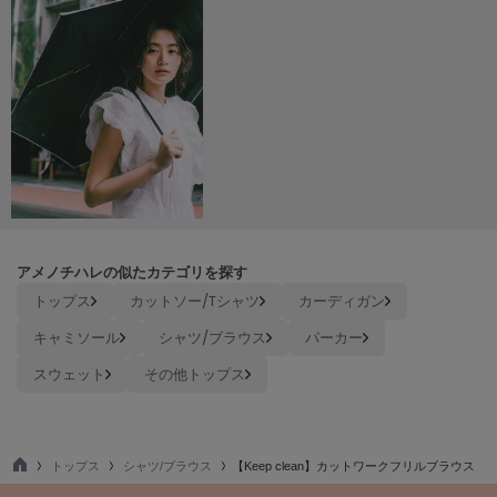
ヌル
On
オン
Onitsuka Tiger
オニツカ タイガー
ORGUE
オルグ
アメノチハレの似たカテゴリを探す
ORR
トップス
カットソー/Tシャツ
カーディガン
オル
キャミソール
シャツ/ブラウス
パーカー
スウェット
その他トップス
PATRICK
パトリック
Philly chocolate
フィリーチョコレート
トップス
シャツ/ブラウス
【Keep clean】カットワークフリルブラウス
TO