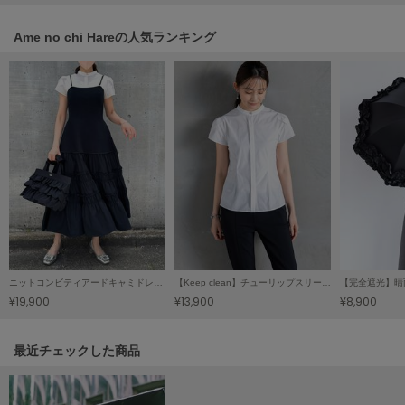
Mila Owen
ミラオーウェン
Ame no chi Hareの人気ランキング
MOIGE
モワージュ
MUCHA
ミュシャ
NEW Balance
ニューバランス
nezu
ネズ
ニットコンビティアードキャミドレス（Cecil）
【Keep clean】チューリップスリーブブラウス
NIKE
¥19,900
¥13,900
¥8,900
ナイキ
関連記事
最近チェックした商品
NOWNS
ナウンス
null.