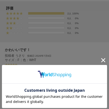
フレイアイディー
評価
FURFUR
2人
100%
ファーファー
0人
0%
0人
0%
0人
0%
gelato pique
0人
0%
ジェラート ピケ
GELATO PIQUE CAT&DOG
かわいいです！
ジェラート ピケ キャットアンドドッグ
投稿者 うさり
投稿日 2026年7月9日
サイズ：F
|
色：WHT
gelato pique Sleep
ジェラート ピケ スリープ
女性
160cm～164cm
ー
ー
ストレート
性別：
身長：
体重：
体型：
骨格：
GRAMICCI
グラミチ
白なのに、防汚加工がされててお出かけに最適です。かわいいです！
1人のお客様が参考になったと回答しています
Henon.
へノン
参考になった