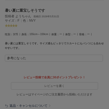
HUNTER
ハンター
暑い夏に重宝しそうです
HOKA ONEONE
投稿者 ようちゃん
投稿日 2026年5月31日
ホカ オネオネ
サイズ：F
|
色：NVY
女性
155cm～159cm
ー
ー
ー
性別：
身長：
体重：
体型：
骨格：
KEEN
キーン
暑い夏には重宝しそうです。サイズ感もピッタリでスカートにもパンツにも合わせ
やすいです。
参考になった
LAATO
ラート
le
ル
レビュー投稿で全員に30ポイントプレゼント！
レビューを書く
le coq sportif
ルコックスポルティフ
レビューはマイページのご注文履歴から投稿いただけます
LeSportsac
レスポートサック
返品・キャンセルについて