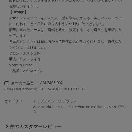
素材自体にナチュラルなストレッチがあるので、しなやかで着やすいの
EIMY ISTOIRE
エイミー イストワール
も嬉しいポイント。
【Design】
emmi
デザインディテールをふんだんに盛り込みながらも、美しいシルエット
エミ
にこだわることで日常に取り入れやすい1枚に仕上げました。
豪華に重ねたレースは、肩幅を狭めに設定することで肩回りを華奢に見
emmi atelier
せています。
エミ アトリエ
胸元のピンタックは裾に向かって自然に広がるように配置し、自然なA
ラインに仕上げました。
emmi yoga
フロントボタン開閉
エミヨガ
手洗い可／ドライ可
Made in China
ETRÉ TOKYO
〔品番〕AM2405002
エトレトウキョウ
メーカー品番 ： AM-2405-002
ey
アイ
(店舗でお問い合わせの際には、上記品番をお伝え下さい。)
カテゴリ ：
トップス
>
シャツ/ブラウス
Ame no chi Hareトップス
>
Ame no chi Hareシャツ/ブラウ
ス
FILA
フィラ
2 件のカスタマーレビュー
FRAY I.D