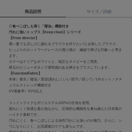
商品説明
サイズ／詳細
célon
セロン
◇食べこぼしも弾く「撥油」機能付き
Clarks Premium
汚れに強いトップス【Keep clean】シリーズ
クラークス
【From director】
暑い夏でも涼しげに盛れるブラウスを作りたい!と企画したブラウス。
CODE A
たっぷりのカットワークレースの透け感が、繊細で儚げな印象へと導き
コードエー
ます。
カラーはクリアなホワイトと、端正なネイビーをご用意。
COLE HAAN
コール ハーン
襟元のビジューボタンで透明感のある輝きをプラスしています。
【Function/Fabric】
本体）撥水／撥油／透湿(蒸れにくい)／防汚／防シワ／UVカット／ナチ
CONVERSE
コンバース
ュラルストレッチ機能付き
UV遮蔽率）91%以上
コットンライクなポリエステル100%の生地を使用。
DANSKIN
蒸れにくく快適な着心地ながら、圧倒的な機能性を兼ね備えた日本製の
ダンスキン
ハイテク素材です。
汚れにくく、食べこぼしによる油性汚れにも強いのが魅力。さらに、シ
ワになりにくく、お洗濯後のケアも楽ちんです。