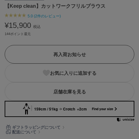
【Keep clean】カットワークフリルブラウス
ASICS
アシックス
5.0 (2件のレビュー)
¥15,900
税込
144ポイント還元
Ballelite
バレリット
BANDOLIER
再入荷お知らせ
バンドリヤー
Barbour
お気に入りに追加する
バブアー
Beyond Closet
店舗在庫を見る
ビヨンドクローゼット
159cm / 51kg
Crotch +2cm
Find your size
Calvin Klein
カルバン・クライン
ギフトラッピングについて
配送について
CELFORD
セルフォード