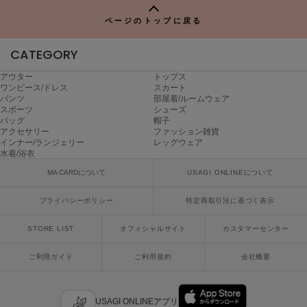
P
poláura
ポローラ
ページのトップに戻る
PUMA
CATEGORY
プーマ
アウター
トップス
ワンピース/ドレス
スカート
パンツ
部屋着/ルームウェア
スポーツ
シューズ
Reebok
バッグ
帽子
リーボック
アクセサリー
ファッション雑貨
インナー/ランジェリー
レッグウェア
水着/浴衣
MA CARDについて
USAGI ONLINEについて
SALOMON
サロモン
プライバシーポリシー
特定商取引法に基づく表示
sanrio house
サンリオハウス
STORE LIST
オフィシャルサイト
カスタマーセンター
SESAME STREET MARKET
ご利用ガイド
ご利用規約
会社概要
セサミストリートマーケット
SHAKA
シャカ
USAGI ONLINEアプリ