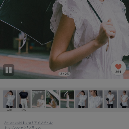
adidas
アディダス
(1996)
adidas by Stella McCartney
アディダス バイ ステラマッカートニー
893)
ALLISON BROWN
アリソンブラウン
98)
amabro
アマブロ
リー (663)
Ame no chi Hare
364
アメノチハレ
3
25
/
ョン雑貨 (858)
AMOMMA
アモマ
/ランジェリー (127)
ánuans
ェア (119)
アニュアンス
WHT
NVY
ànuke
 (124)
Ame no chi Hare / アメノチハレ
アンヌーク
トップス
シャツ/ブラウス