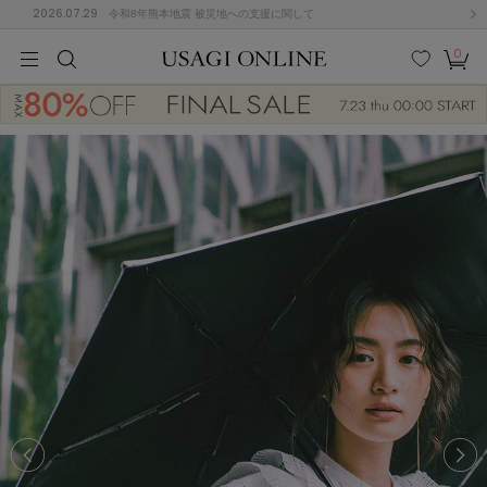
2026.07.29
令和8年熊本地震 被災地への支援に関して
0
MEN
MEN
KIDS
KIDS
BABY
BABY
BEAUTY
BEAUTY
LIFE STYLE
LIFE STYLE
検索
お気
カー
に入
ト
り
(684)
(2928)
B
C
D
E
F
G
I
J
K
L
M
N
ス/ドレス (1145)
P
Q
R
S
T
U
(546)
その
W
X
Y
Z
他
850)
ルームウェア (535)
ACYM
アシーム
(121)