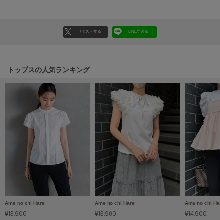
LILY BROWN
リリーブラウン
リポストする
LINEで送る
LILY BROWN Lingerie
リリーブラウンランジェリー
LITTLE UNION TOKYO
トップスの人気ランキング
リトルユニオン トウキョウ
made of Organics
メイドオブオーガニクス
MICHU COQUETTE
ミチュ コケット
MIESROHE
ミースロエ
miies miim
Ame no chi Hare
Ame no chi Hare
Ame no chi Ha
ミーエスミーム
¥13,900
¥13,900
¥14,900