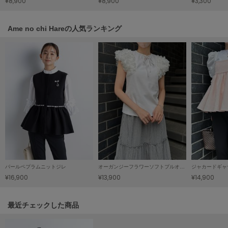
¥8,900
¥8,900
¥3,300
ヌル
Ame no chi Hareの人気ランキング
On
オン
Onitsuka Tiger
オニツカ タイガー
ORGUE
オルグ
ORR
オル
パールペプラムニットジレ
オーガンジーフラワーソフトプルオーバー
ジャカードギャ
¥16,900
¥13,900
¥14,900
PATRICK
パトリック
関連記事
最近チェックした商品
Philly chocolate
フィリーチョコレート