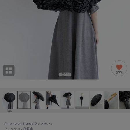
adidas
アディダス
(2005)
adidas by Stella McCartney
アディダス バイ ステラマッカートニー
916)
ALLISON BROWN
アリソンブラウン
07)
amabro
アマブロ
リー (664)
Ame no chi Hare
222
アメノチハレ
2
11
/
ョン雑貨 (865)
AMOMMA
アモマ
/ランジェリー (127)
ánuans
ェア (121)
アニュアンス
BLK
ànuke
 (124)
Ame no chi Hare / アメノチハレ
アンヌーク
ファッション雑貨
傘