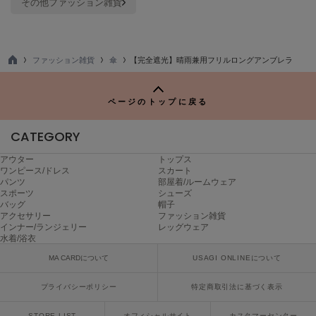
その他ファッション雑貨
Sneakers by emmi
スニーカーズ バイ エミ
ファッション雑貨
傘
【完全遮光】晴雨兼用フリルロングアンブレラ
Snow Peak
TO
スノーピーク
P
ページのトップに戻る
SNIDEL
スナイデル
CATEGORY
SNIDEL HOME
スナイデル ホーム
アウター
トップス
ワンピース/ドレス
スカート
パンツ
部屋着/ルームウェア
SOFER
スポーツ
シューズ
ソフェル
バッグ
帽子
アクセサリー
ファッション雑貨
SOMEWHERE BUTTER.
インナー/ランジェリー
レッグウェア
サムウェアバター
水着/浴衣
MA CARDについて
USAGI ONLINEについて
SORIN
ソリン
プライバシーポリシー
特定商取引法に基づく表示
Stylevoice for xxx
スタイルヴォイスフォー
STORE LIST
オフィシャルサイト
カスタマーセンター