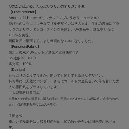
◇気分が上がる、たっぷりフリルのオリジナル傘
célon
【From director】
セロン
Ame no chi Hareのオリジナルアンブレラがリニューアル！
花びらのようにリッチなフリルデザインはそのまま、生地の裏面にブラ
Clarks Premium
ックのポリウレタンコーティングを施し、UV遮蔽率、遮光率ともに
クラークス
100％を実現。
晴雨兼用で活躍する、より機能的な１本になりました。
CODE A
【Function/Fabric】
コードエー
防水／撥水／UVカット／遮光／遮熱機能付き
UV遮蔽率）100％
COLE HAAN
遮光率）100%
コール ハーン
【Design】
たっぷりの２段フリルが、開いても閉じても豪華なデザイン。
CONVERSE
持ち手には天然のバンブー、さらにゴールドの金具使いで落ち着いた大
コンバース
人の雰囲気をプラスしています。
〔大型送料対象商品〕
※長傘とその他の商品をご購入の場合、同梱ができませんので2個口分の送料がかかり
DANSKIN
ます。(送料無料対象のご注文を除く)
ダンスキン
手開き式
※ハンドル部分は天然素材のため、節の数や色合いに個体差がありま
す。