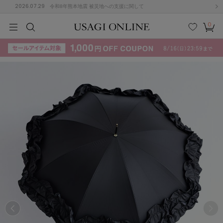
2026.07.29
令和8年熊本地震 被災地への支援に関して
0
MEN
MEN
KIDS
KIDS
BABY
BABY
BEAUTY
BEAUTY
LIFE STYLE
LIFE STYLE
検索
お気
カー
に入
ト
り
(715)
(3074)
B
C
D
E
F
G
I
J
K
L
M
N
ス/ドレス (1179)
P
Q
R
S
T
U
(570)
その
W
X
Y
Z
他
890)
ルームウェア (535)
ACYM
アシーム
(121)