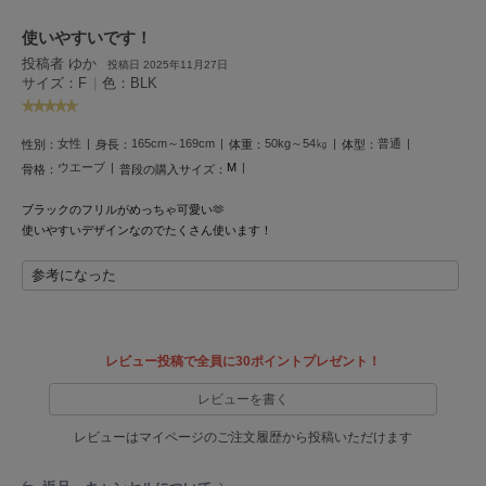
LILY BROWN
使いやすいです！
リリーブラウン
投稿者 ゆか
投稿日 2025年11月27日
サイズ：F
|
色：BLK
LILY BROWN Lingerie
リリーブラウンランジェリー
女性
165cm～169cm
50kg～54㎏
普通
性別：
身長：
体重：
体型：
LITTLE UNION TOKYO
リトルユニオン トウキョウ
ウエーブ
M
骨格：
普段の購入サイズ：
ブラックのフリルがめっちゃ可愛い🫶
使いやすいデザインなのでたくさん使います！
made of Organics
メイドオブオーガニクス
参考になった
MICHU COQUETTE
ミチュ コケット
レビュー投稿で全員に30ポイントプレゼント！
MIESROHE
ミースロエ
レビューを書く
miies miim
レビューはマイページのご注文履歴から投稿いただけます
ミーエスミーム