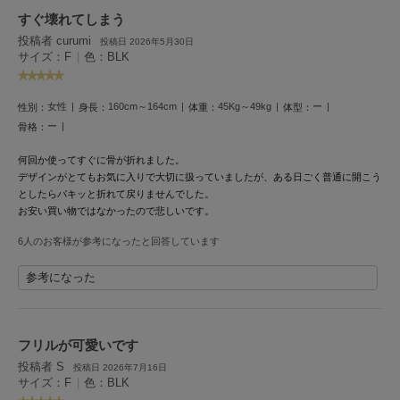
フレイアイディー
すぐ壊れてしまう
投稿者 curumi
FURFUR
投稿日 2026年5月30日
ファーファー
サイズ：F
|
色：BLK
女性
160cm～164cm
45Kg～49kg
ー
性別：
身長：
体重：
体型：
gelato pique
ー
骨格：
ジェラート ピケ
何回か使ってすぐに骨が折れました。
GELATO PIQUE CAT&DOG
デザインがとてもお気に入りで大切に扱っていましたが、ある日ごく普通に開こう
ジェラート ピケ キャットアンドドッグ
としたらパキッと折れて戻りませんでした。
お安い買い物ではなかったので悲しいです。
gelato pique Sleep
ジェラート ピケ スリープ
6人のお客様が参考になったと回答しています
GRAMICCI
参考になった
グラミチ
フリルが可愛いです
Henon.
投稿者 S
へノン
投稿日 2026年7月16日
サイズ：F
|
色：BLK