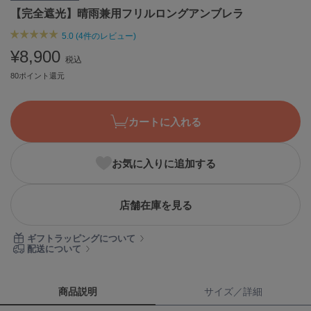
【完全遮光】晴雨兼用フリルロングアンブレラ
ASICS
アシックス
5.0 (4件のレビュー)
¥8,900
税込
80ポイント還元
Ballelite
バレリット
BANDOLIER
カートに入れる
バンドリヤー
Barbour
お気に入りに追加する
バブアー
Beyond Closet
店舗在庫を見る
ビヨンドクローゼット
ギフトラッピングについて
配送について
Calvin Klein
カルバン・クライン
商品説明
サイズ／詳細
CELFORD
セルフォード