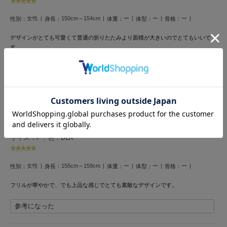
HUNTER
ハンター
女性
150cm～154cm
ー
ー
ー
性別：
身長：
体重：
体型：
骨格：
HOKA ONEONE
デザインがとても可愛くて普通の折りたたみより面積が大きいのでとてもいいで
ホカ オネオネ
す。
折りたたみも買いました。
参考になった
KEEN
キーン
可愛らしい
LAATO
投稿者 ゆう
投稿日 2026年3月28日
ラート
サイズ：F
|
色：BLK
le
ル
女性
155cm～159cm
ー
ー
ー
性別：
身長：
体重：
体型：
骨格：
le coq sportif
フリルが華やかで、でも上品な感じでとても素敵なデザインです。
ルコックスポルティフ
参考になった
LeSportsac
レスポートサック