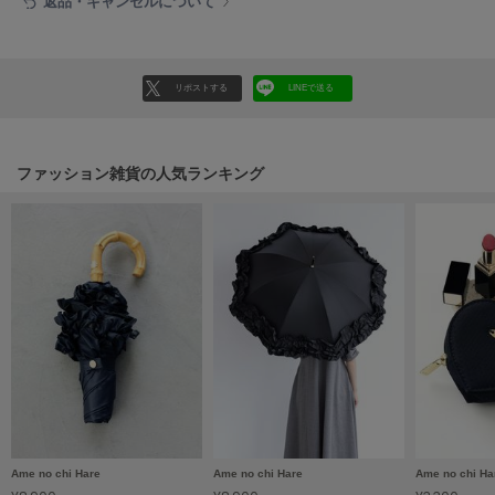
返品・キャンセルについて
Mila Owen
ミラオーウェン
MOIGE
リポストする
LINEで送る
モワージュ
MUCHA
ミュシャ
ファッション雑貨の人気ランキング
NEW Balance
ニューバランス
nezu
ネズ
NIKE
ナイキ
NOWNS
ナウンス
Ame no chi Hare
Ame no chi Hare
Ame no chi Ha
null.