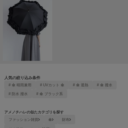
poláura
ポローラ
PUMA
プーマ
Reebok
リーボック
SALOMON
サロモン
人気の絞り込み条件
# 傘 晴雨兼用
# UVカット 傘
# 傘 遮熱
# 傘 撥水
sanrio house
サンリオハウス
# 防水 撥水
# 傘 ブラック系
SESAME STREET MARKET
セサミストリートマーケット
アメノチハレの似たカテゴリを探す
ファッション雑貨
傘
財布
SHAKA
シャカ