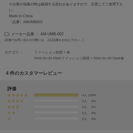
EIMY ISTOIRE
※台風や強風の時は破損する恐れがありますので、注意してご使用下さ
エイミー イストワール
い。
Made in China
emmi
〔品番〕AMUMB002
エミ
メーカー品番 ： AM-UMB-002
emmi atelier
エミ アトリエ
(店舗でお問い合わせの際には、上記品番をお伝え下さい。)
emmi yoga
カテゴリ ：
ファッション雑貨
>
傘
エミヨガ
Ame no chi Hareファッション雑貨
>
Ame no chi Hare傘
ETRÉ TOKYO
4 件のカスタマーレビュー
エトレトウキョウ
ey
評価
アイ
4人
100%
0人
0%
0人
0%
FILA
0人
0%
フィラ
0人
0%
FRAY I.D