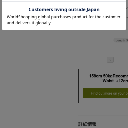
Length
158cm 50kgRecom
Waist +12c
Find out more on your b
詳細情報