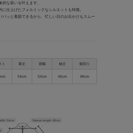
象的な装いを叶えます。
的に仕上げたフォルミックなシルエットも特徴。
パパッと着脱できるから、忙しい日のお出かけもスムー
スト
着丈
肩幅
袖丈
裾回り
0cm
54cm
54cm
46cm
96cm
Sleeve length
46cm
idth
54cm
m