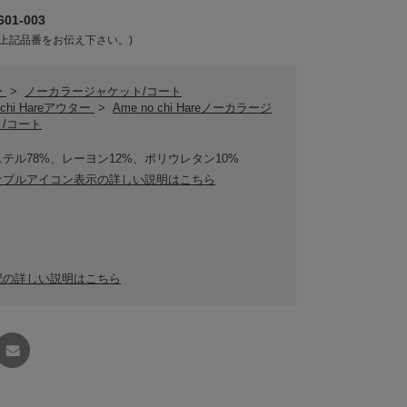
01-003
上記品番をお伝え下さい。)
ー
>
ノーカラージャケット/コート
 chi Hareアウター
>
Ame no chi Hareノーカラージ
/コート
テル78%、レーヨン12%、ポリウレタン10%
ナブルアイコン表示の詳しい説明はこちら
記の詳しい説明はこちら
友達に
教える