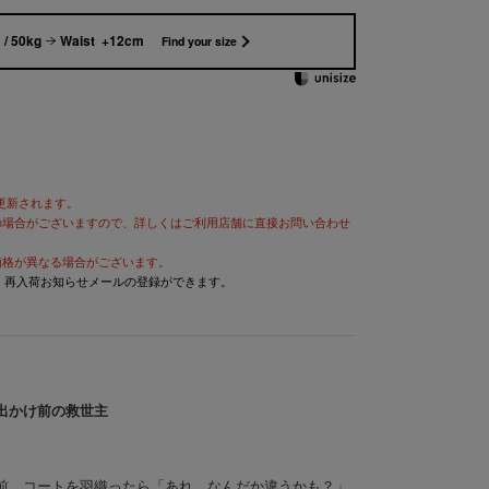
/ 50kg
Waist +12cm
Find your size
が更新されます。
の場合がございますので、詳しくはご利用店舗に直接お問い合わせ
価格が異なる場合がございます。
と、再入荷お知らせメールの登録ができます。
出かけ前の救世主
前、コートを羽織ったら「あれ、なんだか違うかも？」