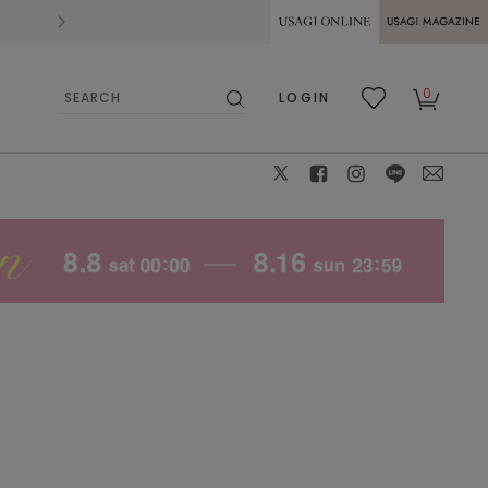
2026.07.28
熊本県熊本地方を震源とする地震の影響によ
USAGI ONLINE
USAGI
0
LOGIN
MAGAZINE
検
お気
カー
索
に入
ト
り
X
facebook
instagram
LINE
mail