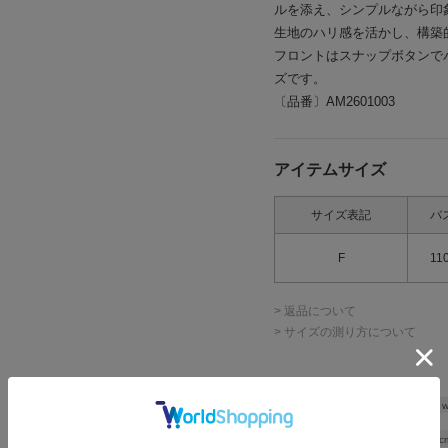
ルを添え、シンプルながら印
生地のハリ感を活かし、構築
フロントはスナップボタンで
ズです。
〔品番〕AM2601003
アイテムサイズ
サイズ表記
バ
F
11
> 返品について
> サイズの測り方について
Shoulder w
Width
55c