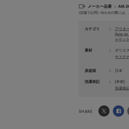
メーカー品番 ： AM-26
(店舗でお問い合わせの際には、
カテゴリ
アウタ
Ame no
ャケット
素材
ポリエス
サステ
原産国
日本
洗濯表記
[本体]
洗濯表
SHARE
Xでシ
facebook
ェア
でシェ
ア