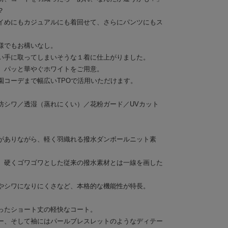
？
イめにもカジュアルにも着回せて、さらにパンツにもス
。
様でもお構いなし。
い手に取ってしまいそうな１着に仕上がりました。
、パッと華やぐホワイトをご用意。
園コーデまで幅広いTPOで活用いただけます。
防シワ／透湿（蒸れにくい）／花粉ガード／UVカット
がありながら、軽く羽織れる撥水ダンボールニット素
、硬くゴワゴワとした従来の撥水素材とは一線を画した
やシワになりにくさなど、本格的な機能性が特長。
ったショート丈の軽快なコート。
ー、そして袖にはパールブレスレットのようなディテー