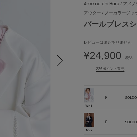
Ame no chi Hare
/ アメ
アウター
/
ノーカラージャ
パールブレスシ
レビューはまだありません
¥24,900
税込
226ポイント還元
Next
F
SOLDO
WHT
F
SOLDO
NVY