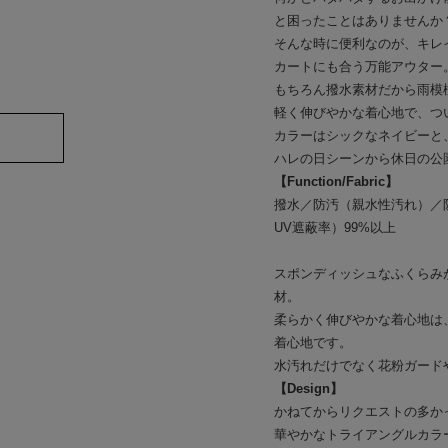
と困ったことはありませんか
そんな時に便利なのが、キレ
カートにも合う万能アウター
もちろん撥水素材だから雨模
軽く伸びやかな着心地で、つ
カラーはシックなネイビーと
ハレの日シーンから休日の公
【Function/Fabric】
撥水／防汚（親水性汚れ）／
UV遮蔽率）99%以上
スポンディッシュなふくらみ
材。
柔らかく伸びやかな着心地は
着心地です。
水汚れだけでなく花粉ガード
【Design】
かねてからリクエストの多か
華やかなトライアングルカラ