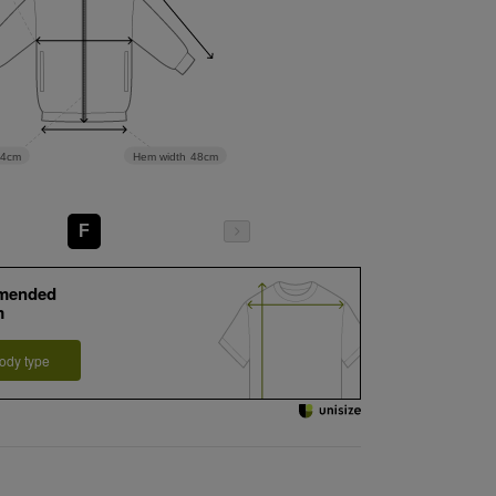
54cm
Hem width
48cm
F
mended
m
ody type