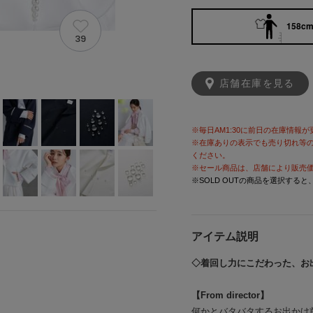
158cm 
39
店舗在庫を見る
※毎日AM1:30に前日の在庫情報
※在庫ありの表示でも売り切れ等
ください。
※セール商品は、店舗により販売
※SOLD OUTの商品を選択する
アイテム説明
◇着回し力にこだわった、お
【From director】
何かとバタバタするお出かけ