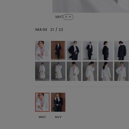
WHT
F
: ✕
IMAGE
21
/
22
WHT
NVY