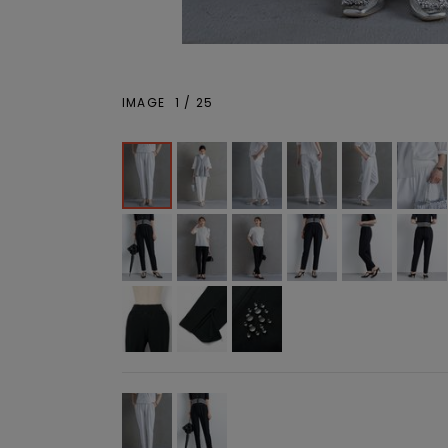
IMAGE
1
/
25