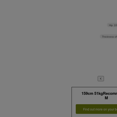
Hip
1
Thickness of
159cm 51kgRecom
M
Find out more on your b