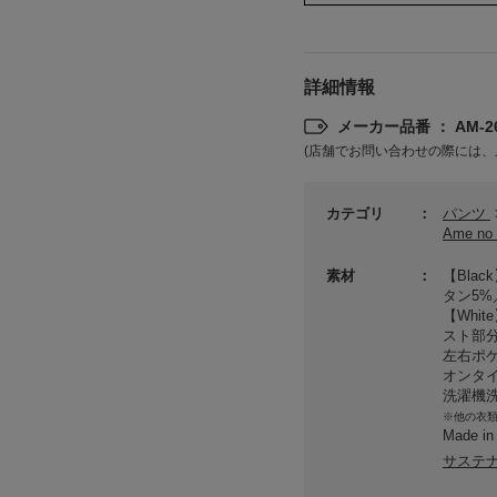
詳細情報
メーカー品番 ： AM-26
(店舗でお問い合わせの際には、
カテゴリ
パンツ
Ame no
素材
【Bla
タン5%
【Whi
スト部分
左右ポ
オンタ
洗濯機
※他の衣
Made in
サステ