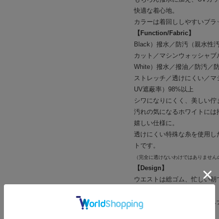
快適な着心地。
カラーは着回ししやすいブラ
【Function/Fabric】
Black）撥水／防汚（親水
カット／マシンウォッシャブ
White）撥水／撥油／防汚
ストレッチ／透けにくい／マ
UV遮蔽率）98%以上
シワになりにくく、美しい佇
汚れの気になるホワイトには
嬉しい仕様に。
透けにくい特殊な糸を使用し
トです。
（完全に透けないわけではありません
【Design】
ウエストは総ゴム、忙しい朝
プ。
両脇裾にはコンシールファス
です。