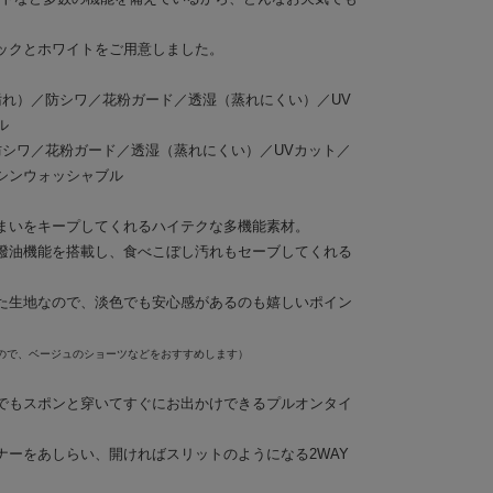
ックとホワイトをご用意しました。
性汚れ）／防シワ／花粉ガード／透湿（蒸れにくい）／UV
ル
／防シワ／花粉ガード／透湿（蒸れにくい）／UVカット／
シンウォッシャブル
まいをキープしてくれるハイテクな多機能素材。
撥油機能を搭載し、食べこぼし汚れもセーブしてくれる
た生地なので、淡色でも安心感があるのも嬉しいポイン
ので、ベージュのショーツなどをおすすめします）
でもスポンと穿いてすぐにお出かけできるプルオンタイ
ナーをあしらい、開ければスリットのようになる2WAY