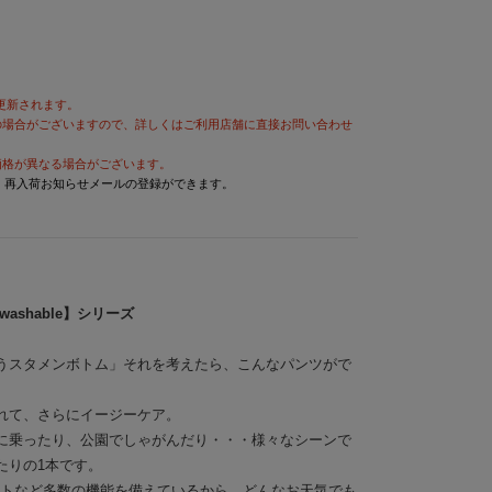
が更新されます。
の場合がございますので、詳しくはご利用店舗に直接お問い合わせ
価格が異なる場合がございます。
と、再入荷お知らせメールの登録ができます。
washable】シリーズ
うスタメンボトム」それを考えたら、こんなパンツがで
れて、さらにイージーケア。
に乗ったり、公園でしゃがんだり・・・様々なシーンで
たりの1本です。
ットなど多数の機能を備えているから、どんなお天気でも