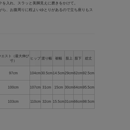
クを入れ、スラッと美脚見えに磨きをかけて。
がら、お腹周りに程よいゆとりがあるので立ち座りもス
ウエスト（最大伸び
ヒップ
渡り幅
裾幅
股上
股下
総丈
寸）
97cm
104cm
30.5cm
14.5cm
29cm
62cm
92.5cm
100cm
107cm
31cm
15cm
30cm
64cm
95.5cm
103cm
110cm
32cm
15.5cm
31cm
66cm
98.5cm