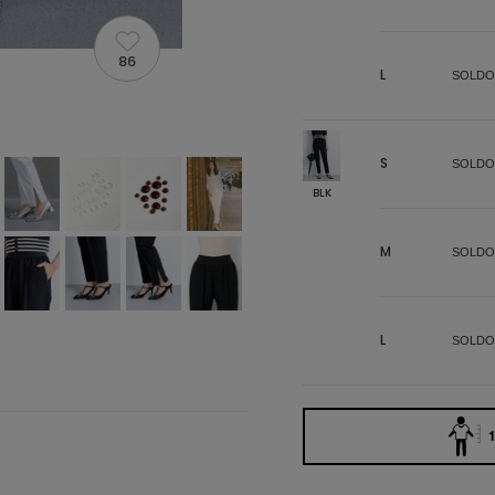
86
L
SOLDO
S
SOLDO
BLK
M
SOLDO
L
SOLDO
1