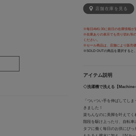
店舗在庫を見る
※毎日AM1:30に前日の在庫情報
※在庫ありの表示でも売り切れ等
ください。
※セール商品は、店舗により販売
※SOLD OUTの商品を選択する
アイテム説明
◇洗濯機で洗える【Machine-
「ついつい手を伸ばしてしま
きました！
楽ちんなのに美脚を叶えてく
階段を駆け上ったり、自転車
タフに働く毎日のお供にぴっ
もちろん撥水に加え、UVカ