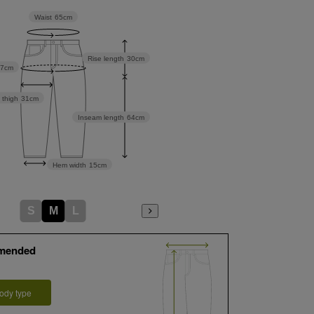
Waist
65cm
Rise length
30cm
07cm
 thigh
31cm
Inseam length
64cm
Hem width
15cm
S
M
L
mended
ody type