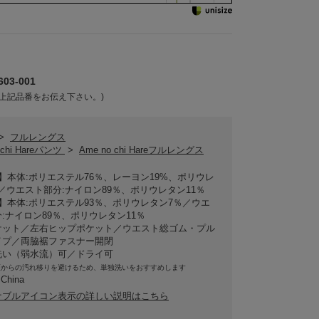
03-001
上記品番をお伝え下さい。)
>
フルレングス
 chi Hareパンツ
>
Ame no chi Hareフルレングス
ck】本体:ポリエステル76％、レーヨン19%、ポリウレ
／ウエスト部分:ナイロン89％、ポリウレタン11％
te】本体:ポリエステル93％、ポリウレタン7％／ウエ
:ナイロン89％、ポリウレタン11％
ケット／左右ヒップポケット／ウエスト総ゴム・プル
イプ／両脇裾ファスナー開閉
洗い（弱水流）可／ドライ可
類からの汚れ移りを避けるため、単独洗いをおすすめします
 China
ナブルアイコン表示の詳しい説明はこちら