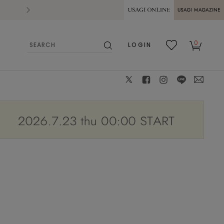
2026.07.28
熊本県熊本地方を震源とする地震の影響によ
USAGI ONLINE
USAGI
0
LOGIN
MAGAZINE
検
お気
カー
索
に入
ト
り
X
facebook
instagram
LINE
mail