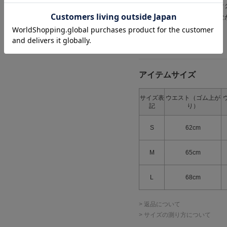
さらにセンターにはピンタッ
すっきりとしたシルエットな
ムーズです。
〔品番〕AM2603001
アイテムサイズ
サイズ表
ウエスト（ゴム上が
記
り）
S
62cm
M
65cm
L
68cm
> 返品について
> サイズの測り方について