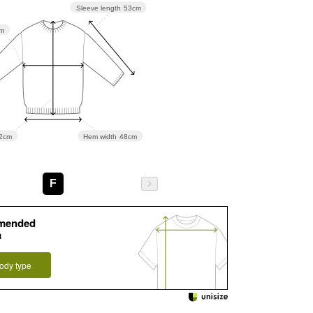
Sleeve length
53cm
m
Hem width
48cm
2cm
F
mended
m
ody type