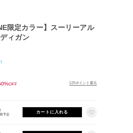
NLINE限定カラー】スーリーアル
ーディガン
)
50%
125ポイント還元
OFF
り
出荷予定