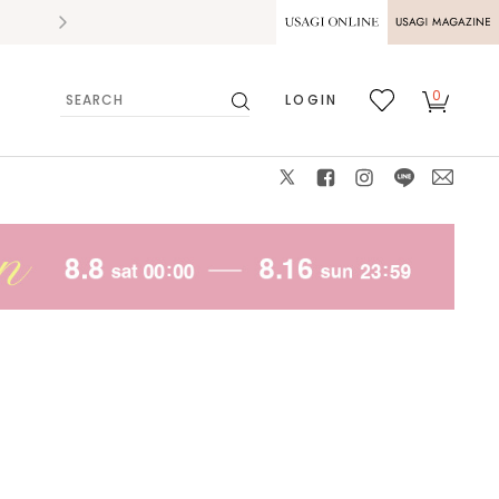
2026.07.28
熊本県熊本地方を震源とする地震の影響によ
USAGI ONLINE
USAGI
0
LOGIN
MAGAZINE
検
お気
カー
索
に入
ト
り
X
facebook
instagram
LINE
mail
モデル身長：154㎝