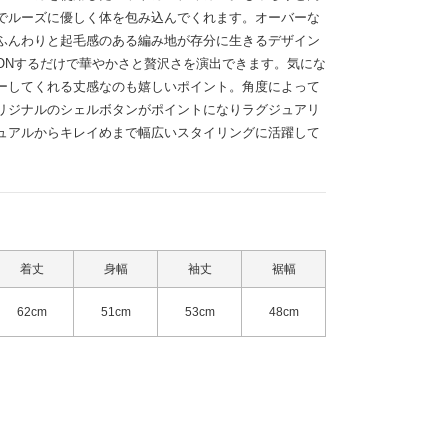
でルーズに優しく体を包み込んでくれます。オーバーな
ふんわりと起毛感のある編み地が存分に生きるデザイン
ONするだけで華やかさと贅沢さを演出できます。気にな
ーしてくれる丈感なのも嬉しいポイント。角度によって
リジナルのシェルボタンがポイントになりラグジュアリ
ュアルからキレイめまで幅広いスタイリングに活躍して
着丈
身幅
袖丈
裾幅
62cm
51cm
53cm
48cm