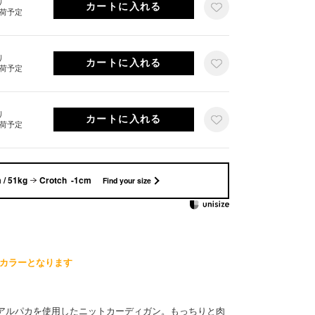
り
出荷予定
り
出荷予定
り
出荷予定
 / 51kg
Crotch -1cm
Find your size
E限定カラーとなります
アルパカを使用したニットカーディガン。もっちりと肉