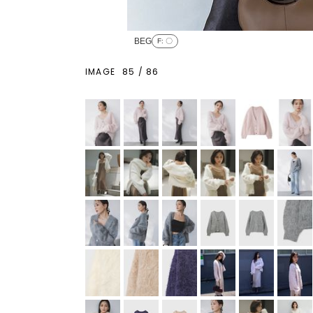
BEG
F
: 〇
IMAGE
85
/
86