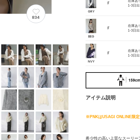
在庫あ
F
1-3日
GRY
834
在庫あ
F
1-3日
BEG
在庫あ
F
1-3日
NVY
159cm
アイテム説明
※PNKはUSAGI ONLIN
希少性の高い上質なスーリー