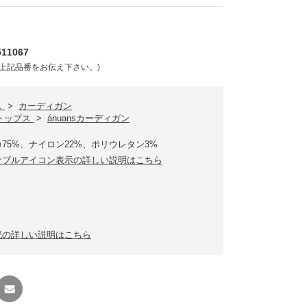
11067
上記品番をお伝え下さい。)
ス
>
カーディガン
sトップス
>
ánuansカーディガン
75%、ナイロン22%、ポリウレタン3%
ナブルアイコン表示の詳しい説明はこちら
記の詳しい説明はこちら