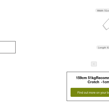
Width
51c
Length
6
159cm 51kgRecom
Crotch -1c
Find out more on your b