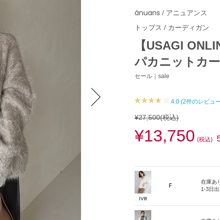
ánuans
/ アニュアンス
トップス
/
カーディガン
【USAGI O
パカニットカ
セール｜sale
4.0 (2件のレビュー
Next
¥27,500
(税込)
¥13,750
(税込)
在庫あ
F
1-3日
IVR