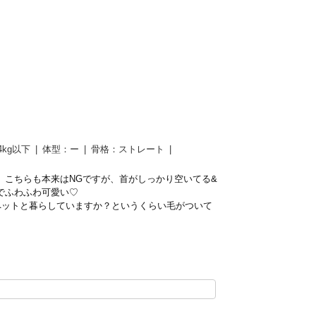
友達に
教える
4kg以下
体型：
ー
骨格：
ストレート
。こちらも本来はNGですが、首がしっかり空いてる&
でふわふわ可愛い♡
ペットと暮らしていますか？というくらい毛がついて