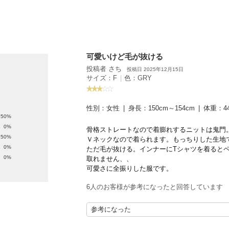
Xでシ
facebook
ェア
でシェ
ア
可愛いけど毛が抜ける
投稿者 さち
投稿日 2025年12月15日
サイズ：F
|
色：GRY
性別：
女性
身長：
150cm～154cm
体重：
4
50%
0%
骨格ストレートなので着膨れするニットは鬼門
50%
Ｖネックなので着られます。もっちりした生地
0%
ただ毛が抜ける。インナーにTシャツを着ると
0%
取れません、、
可愛さに全振りした服です。
6人のお客様が参考になったと回答しています
参考になった