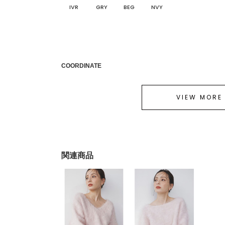
IVR
GRY
BEG
NVY
COORDINATE
VIEW MORE
関連商品