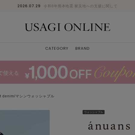
2026.07.29
令和8年熊本地震 被災地への支援に関して
CATEGORY
BRAND
fit denim/マシンウォッシャブル
ウォッシャブル
GRY
0
: ✕
1
: 〇
2
: 〇