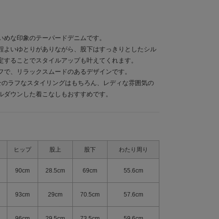
いめな印象のテーパードデニムです。
程よいゆとりがありながら、股下はすっきりとしたシル
定することでスタイルアップも叶えてくれます。
フで、リラックスムードのあるデザインです。
せのラフなスタイリングはもちろん、レディな雰囲気の
ルダウンした着こなしもおすすめです。
ヒップ
股上
股下
わたり周り
90cm
28.5cm
69cm
55.6cm
93cm
29cm
70.5cm
57.6cm
96cm
29.5cm
73.5cm
59.6cm