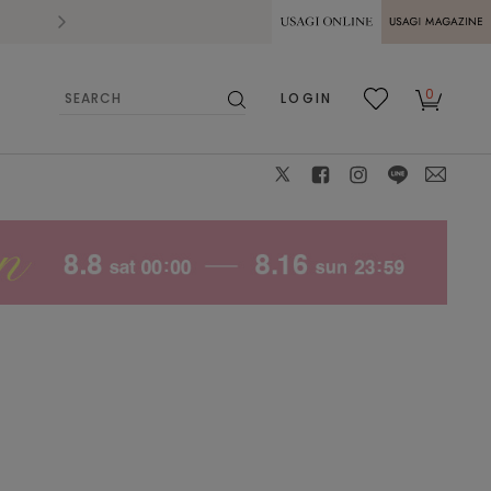
2026.07.28
熊本県熊本地方を震源とする地震の影響によ
USAGI ONLINE
USAGI
0
LOGIN
MAGAZINE
検
お気
カー
索
に入
ト
り
X
facebook
instagram
LINE
mail
WHT
0
: ✕
1
: 〇
2
: 〇