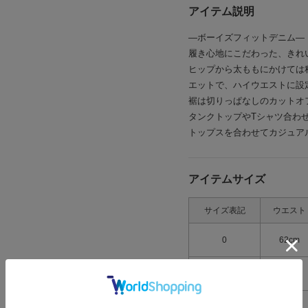
アイテム説明
―ボーイズフィットデニム―
履き心地にこだわった、きれ
ヒップから太ももにかけては
エットで、ハイウエストに設
裾は切りっぱなしのカットオ
タンクトップやTシャツ合わ
トップスを合わせてカジュア
アイテムサイズ
サイズ表記
ウエスト
0
62cm
1
65cm
2
68cm