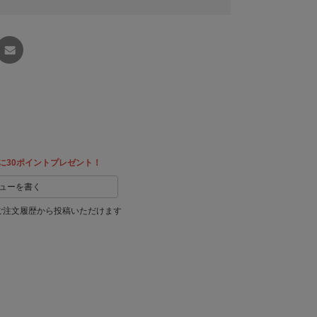
友達に
教える
に30ポイントプレゼント！
ューを書く
ご注文履歴から投稿いただけます