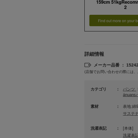
159cm 51kgRecom
2
Find out more on your b
詳細情報
メーカー品番 ： 15242
(店舗でお問い合わせの際には、
カテゴリ
パンツ
ánuan
素材
表地:綿
サステ
洗濯表記
[本体]
洗濯表