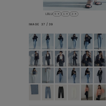
LBLU
0
: ✕
1
: ✕
2
: ✕
IMAGE
37
/
39