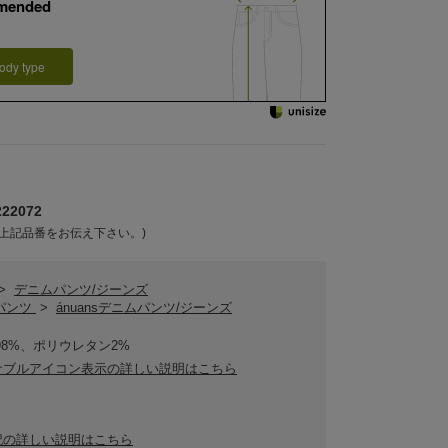
mended
ody type
22072
上記品番をお伝え下さい。)
>
デニムパンツ/ジーンズ
sパンツ
>
ánuansデニムパンツ/ジーンズ
98%、ポリウレタン2%
ナブルアイコン表示の詳しい説明はこちら
記の詳しい説明はこちら