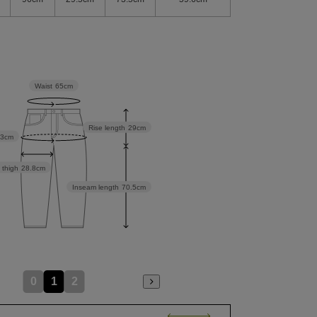
Waist
65cm
Rise length
29cm
93cm
 thigh
28.8cm
Inseam length
70.5cm
0
1
2