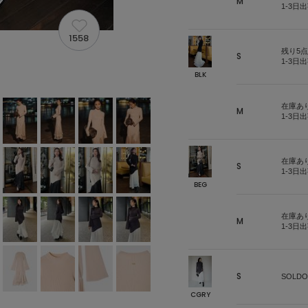
M
1-3日
1558
残り5点
S
1-3日
BLK
在庫あ
M
1-3日
在庫あ
S
1-3日
BEG
在庫あ
M
1-3日
S
SOLDO
CGRY