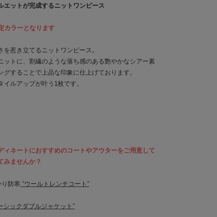
ルエットが完成するニットワンピース
NE限定カラーとなります
さを惹き立てるニットワンピース。
ニットに、割繊のような落ち感のある艶やかなシアー素
ングすることで上品な印象に仕上げております。
タイルアップが叶う1枚です。
ディネートにおすすめのコートやアウターをご用意して
てみませんか？
かり防寒
“ウールトレンチコート”
ベーシックダブルジャケット”