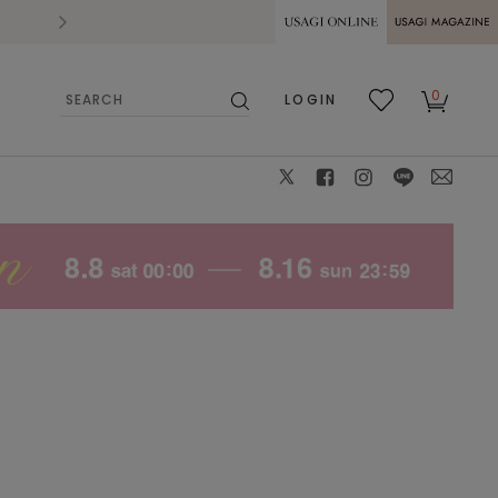
2026.07.28
熊本県熊本地方を震源とする地震の影響によ
USAGI ONLINE
USAGI
0
LOGIN
MAGAZINE
検
お気
カー
索
に入
ト
り
X
facebook
instagram
LINE
mail
CGRY
S
: ✕
M
: ✕