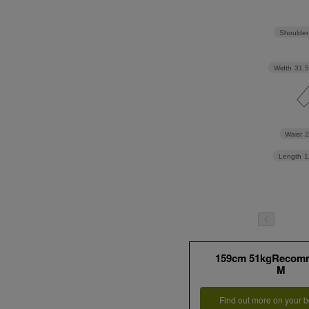
Shoulder
Width
31.
Waist
Length
1
159cm 51kgRecom
M
Find out more on your b