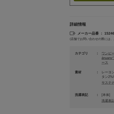
詳細情報
メーカー品番 ： 15246
(店舗でお問い合わせの際には、
カテゴリ
ワンピ
ánua
ース
素材
レーヨン
タン2%
サステ
洗濯表記
[本体]
洗濯表