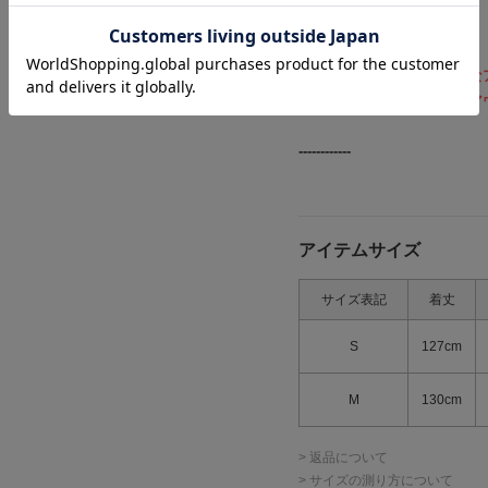
他にもバリエーション豊かな
ぜひ、
こちら
からお好みのア
------------
アイテムサイズ
サイズ表記
着丈
S
127cm
M
130cm
> 返品について
> サイズの測り方について