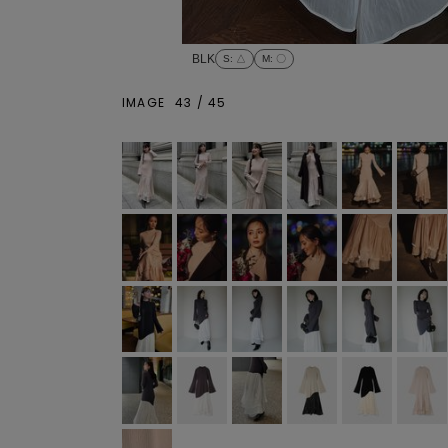
BLK
S
: △
M
: 〇
IMAGE
43
/
45