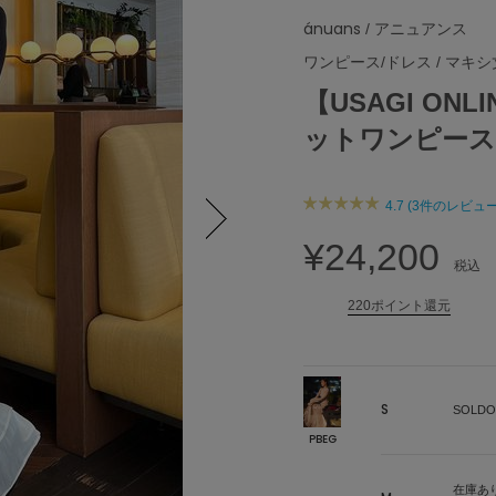
ánuans
/ アニュアンス
ワンピース/ドレス
/
マキシ
【USAGI O
ットワンピース
4.7 (3件のレビュー
¥24,200
Next
税込
220ポイント還元
S
SOLDO
PBEG
在庫あ