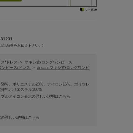
31231
上記品番をお伝え下さい。)
ース/ドレス
>
マキシ丈/ロングワンピース
nsワンピース/ドレス
>
ánuansマキシ丈/ロングワンピ
59%、ポリエステル23%、ナイロン16%、ポリウレ
/別布:ポリエステル100%
ナブルアイコン表示の詳しい説明はこちら
記の詳しい説明はこちら