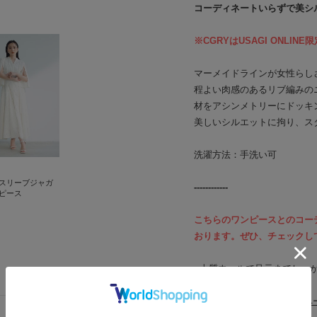
コーディネートいらずで美シ
※CGRYはUSAGI ONLI
マーメイドラインが女性らし
程よい肉感のあるリブ編みの
材をアシンメトリーにドッキ
美しいシルエットに拘り、ス
洗濯方法：手洗い可
スリーブジャガ
------------
ピース
こちらのワンピースとのコー
おります。ぜひ、チェックし
■上質ウールで足元までしっ
■オフィスカジュアルなら
“