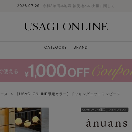
2026.07.29
令和8年熊本地震 被災地への支援に関して
CATEGORY
BRAND
ピース
＞ 【USAGI ONLINE限定カラー】ドッキングニットワンピース
USAGI ONLINE限定
ウォッシャブル
BEG
S
: 〇
M
: 〇