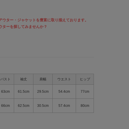
アウター・ジャケットを豊富に取り揃えております。
ウターを探してみませんか？
バスト
袖丈
肩幅
ウエスト
ヒップ
63cm
61.5cm
29.5cm
54.4cm
77cm
66cm
62.5cm
30.5cm
57.4cm
80cm