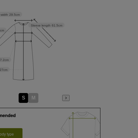
 width
29.5cm
Sleeve length
61.5cm
5cm
27.2cm
27cm
S
M
mended
ody type