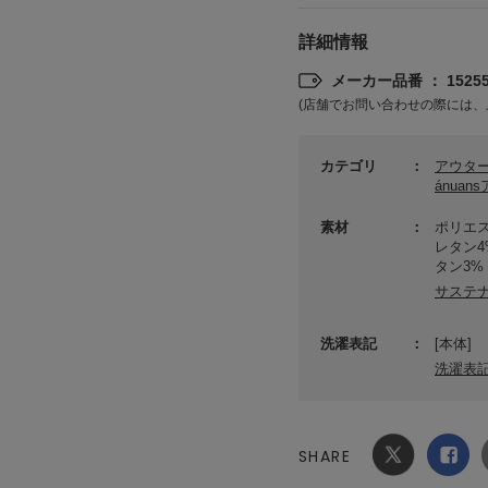
詳細情報
メーカー品番 ： 15255
(店舗でお問い合わせの際には、
カテゴリ
アウタ
ánuan
素材
ポリエス
レタン4
タン3%
サステ
洗濯表記
[本体]
洗濯表
SHARE
Xでシ
facebook