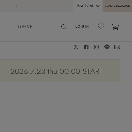
2026.07.28
熊本県熊本地方を震源とする地震の影響によ
USAGI ONLINE
USAGI
0
LOGIN
MAGAZINE
検
お気
カー
索
に入
ト
り
X
facebook
instagram
LINE
mail
カラー：OWHT