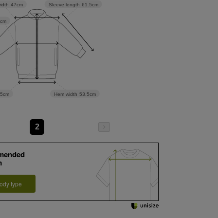
Sleeve length
61.5cm
idth
47cm
8cm
65cm
Hem width
53.5cm
2
mended
m
ody type