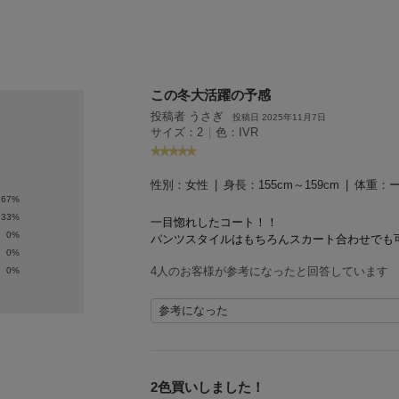
ェア
でシェ
ア
この冬大活躍の予感
投稿者 うさぎ
投稿日 2025年11月7日
サイズ：2
|
色：IVR
性別：
女性
身長：
155cm～159cm
体重：
67%
33%
一目惚れしたコート！！
0%
パンツスタイルはもちろんスカート合わせでも
0%
4人のお客様が参考になったと回答しています
0%
参考になった
2色買いしました！