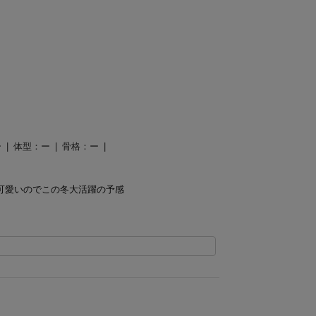
教える
ー
体型：
ー
骨格：
ー
可愛いのでこの冬大活躍の予感