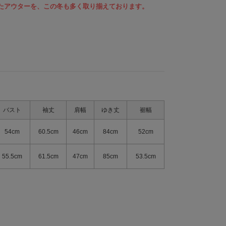
たアウターを、この冬も多く取り揃えております。
バスト
袖丈
肩幅
ゆき丈
裾幅
54cm
60.5cm
46cm
84cm
52cm
55.5cm
61.5cm
47cm
85cm
53.5cm