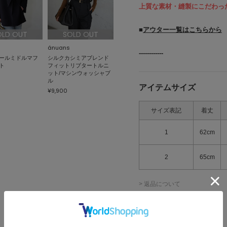
上質な素材・縫製にこだわっ
■
アウター一覧はこちらから
OLD OUT
SOLD OUT
ánuans
------------
ールミドルマフ
シルクカシミアブレンド
ト
フィットリブタートルニ
ット/マシンウォッシャブ
ル
アイテムサイズ
¥9,900
サイズ表記
着丈
1
62cm
2
65cm
> 返品について
> サイズの測り方について