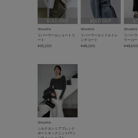
SOLD OUT
SOLD OUT
S
ánuans
ánuans
ánuans
リバーウールショートコ
リバーウールミドルトレ
リバーウ
ート
ンチコート
ラーコー
¥35,200
¥46,200
¥49,500
ánuans
シルクカシミアブレンド
ボートネックニット/マシ
ンウォッシャブル