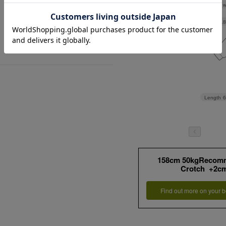
Shoulder w
Width
27.
Length
158cm 50kgRecom
Crotch +2c
Find out more on your b