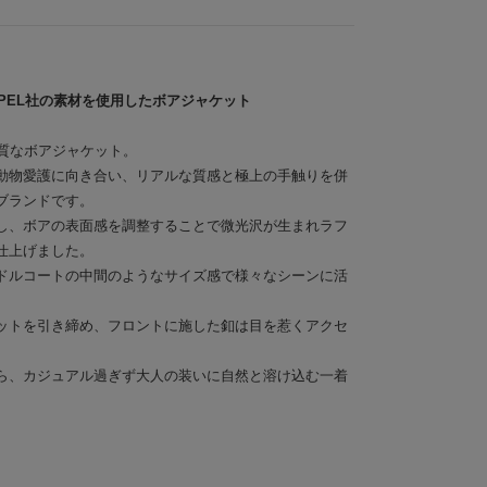
PEL社の素材を使用したボアジャケット
上質なボアジャケット。
動物愛護に向き合い、リアルな質感と極上の手触りを併
ブランドです。
し、ボアの表面感を調整することで微光沢が生まれラフ
仕上げました。
ドルコートの中間のようなサイズ感で様々なシーンに活
ットを引き締め、フロントに施した釦は目を惹くアクセ
ら、カジュアル過ぎず大人の装いに自然と溶け込む一着