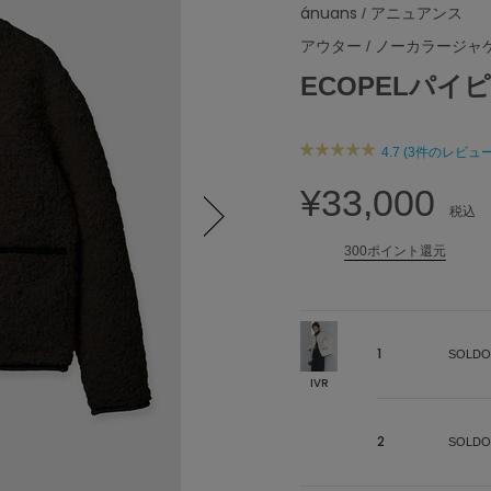
ánuans
/ アニュアンス
アウター
/
ノーカラージャ
ECOPELパ
4.7 (3件のレビュー
¥33,000
税込
300ポイント還元
Next
1
SOLDO
IVR
2
SOLDO