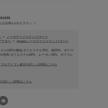
01035
上記品番をお伝え下さい。)
ー
>
ノーカラージャケット/コート
sアウター
>
ánuansノーカラージャケット/コート
テル100%/裏地:ポリエステル76%、綿20%、ポリウ
%/別布:ポリエステル68%、レーヨン29%、ポリウレ
ナブルアイコン表示の詳しい説明はこちら
記の詳しい説明はこちら
友達に