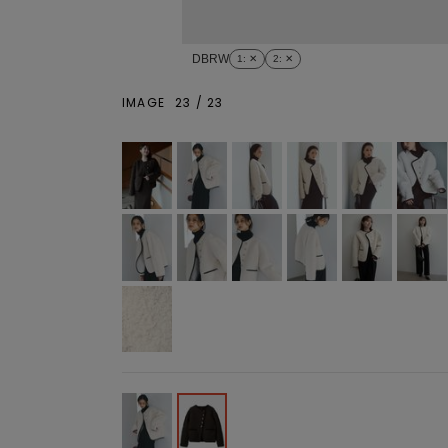
DBRW
1
: ✕
2
: ✕
IMAGE
23
/
23