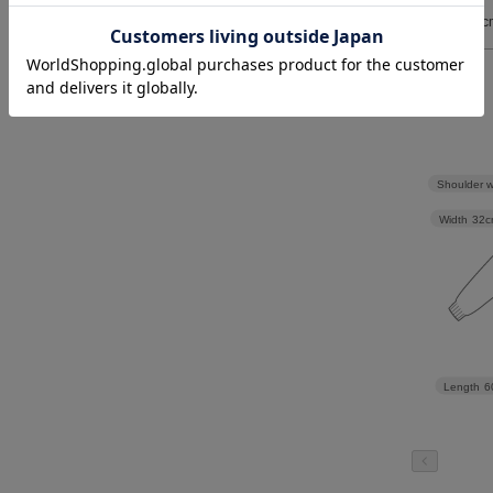
F
60c
> 返品について
> サイズの測り方について
Shoulder w
Width
32c
Length
6