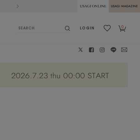
2026.07.28
熊本県熊本地方を震源とする地震の影響によ
USAGI ONLINE
USAGI
0
LOGIN
MAGAZINE
検
お気
カー
索
に入
ト
り
X
facebook
instagram
LINE
mail
GRY
F
: ✕