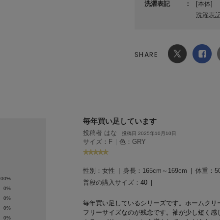
洗濯表記
[本体]
洗濯表
SHARE
Xでシ
facebook
ェア
でシェ
ア
毎年買い足しています
投稿者 はな
投稿日 2025年10月10日
サイズ：F
|
色：GRY
性別：
女性
身長：
165cm～169cm
体重：
5
100%
普段の購入サイズ：
40
0%
0%
毎年買い足しているシリーズです。
ホームクリ
0%
フリーサイズなのが残念です。
袖が少し短く感
0%