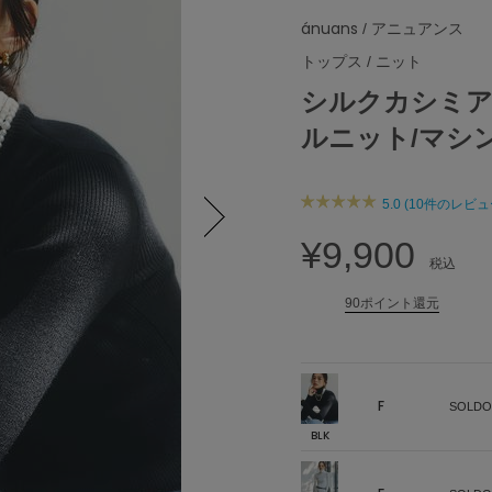
ánuans
/ アニュアンス
トップス
/
ニット
シルクカシミ
ルニット/マシ
5.0 (10件のレビュ
¥9,900
Next
税込
90ポイント還元
F
SOLDO
BLK