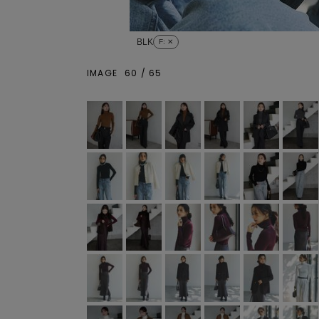
BLK
F
: ✕
IMAGE
60
/
65