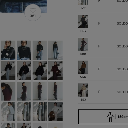
F
SOLDO
IVR
361
F
SOLDO
GRY
F
SOLDO
BUR
F
SOLDO
CML
F
SOLDO
BEG
159cm