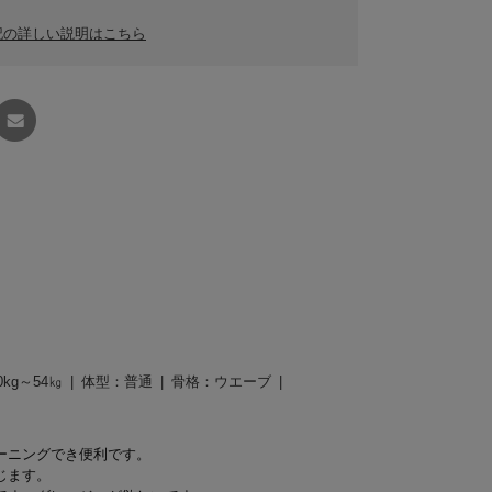
記の詳しい説明はこちら
友達に
教える
0kg～54㎏
体型：
普通
骨格：
ウエーブ
ーニングでき便利です。
じます。