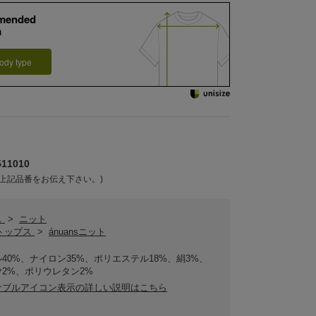
mended
m
ody type
11010
上記品番をお伝え下さい。)
ス
>
ニット
sトップス
>
ánuansニット
40%、ナイロン35%、ポリエステル18%、絹3%、
2%、ポリウレタン2%
ナブルアイコン表示の詳しい説明はこちら