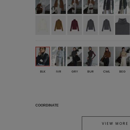
BLK
IVR
GRY
BUR
CML
BEG
COORDINATE
VIEW MORE