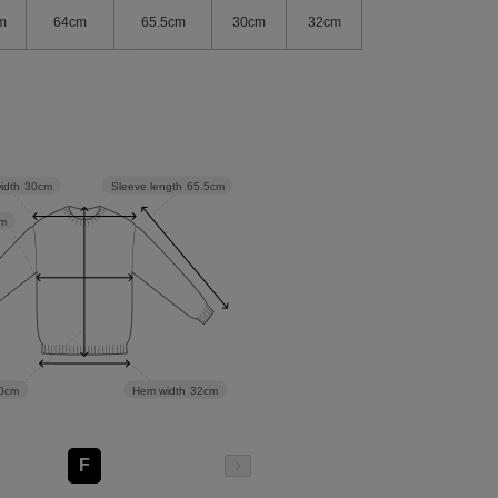
m
64cm
65.5cm
30cm
32cm
Sleeve length
65.5cm
idth
30cm
m
Hem width
32cm
0cm
F