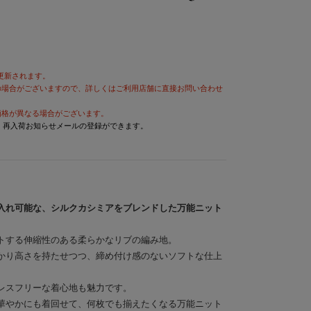
が更新されます。
の場合がございますので、詳しくはご利用店舗に直接お問い合わせ
価格が異なる場合がございます。
と、再入荷お知らせメールの登録ができます。
入れ可能な、シルクカシミアをブレンドした万能ニット
トする伸縮性のある柔らかなリブの編み地。
かり高さを持たせつつ、締め付け感のないソフトな仕上
レスフリーな着心地も魅力です。
華やかにも着回せて、何枚でも揃えたくなる万能ニット