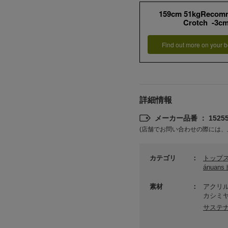
159cm 51kgRecom
Crotch -3c
Find out more on your b
詳細情報
メーカー品番 ： 15255
(店舗でお問い合わせの際には、
カテゴリ
トップ
ánuan
素材
アクリル
カシミヤ
サステ