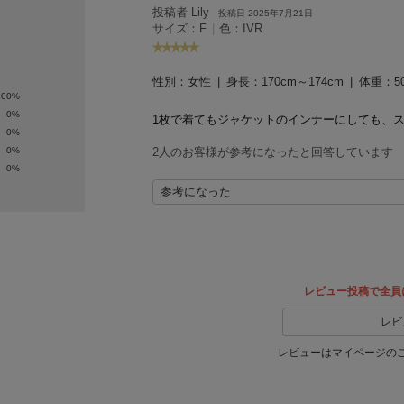
投稿者 Lily
投稿日 2025年7月21日
サイズ：F
|
色：IVR
性別：
女性
身長：
170cm～174cm
体重：
5
100%
0%
1枚で着てもジャケットのインナーにしても、
0%
0%
2人のお客様が参考になったと回答しています
0%
参考になった
レビュー投稿で全員
レビ
レビューはマイページの