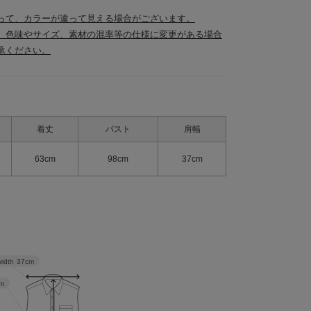
って、カラーが違って見える場合がございます。
、色味やサイズ、素材の混率等の仕様に変更がある場合
承ください。
着丈
バスト
肩幅
63cm
98cm
37cm
width
37cm
m