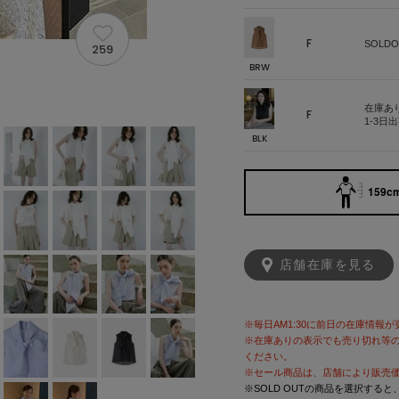
F
SOLDO
259
BRW
在庫あ
F
1-3日
BLK
159cm
店舗在庫を見る
※毎日AM1:30に前日の在庫情報
※在庫ありの表示でも売り切れ等
ください。
※セール商品は、店舗により販売
※SOLD OUTの商品を選択する