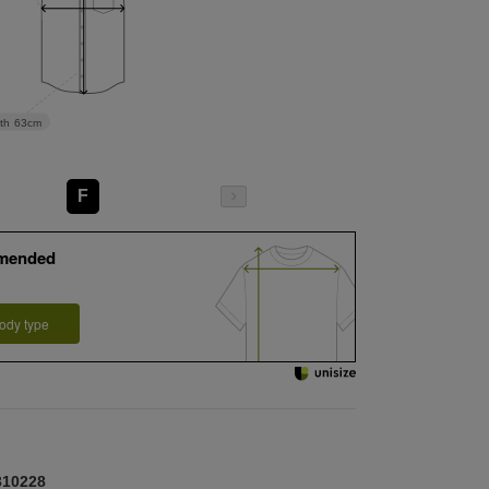
th
63cm
F
mended
ody type
10228