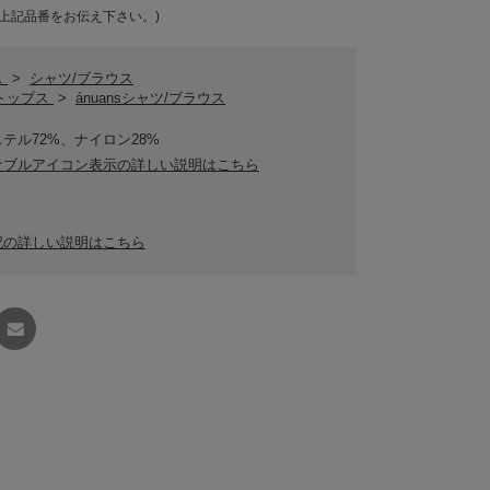
上記品番をお伝え下さい。)
ス
>
シャツ/ブラウス
sトップス
>
ánuansシャツ/ブラウス
テル72%、ナイロン28%
ナブルアイコン表示の詳しい説明はこちら
記の詳しい説明はこちら
友達に
教える