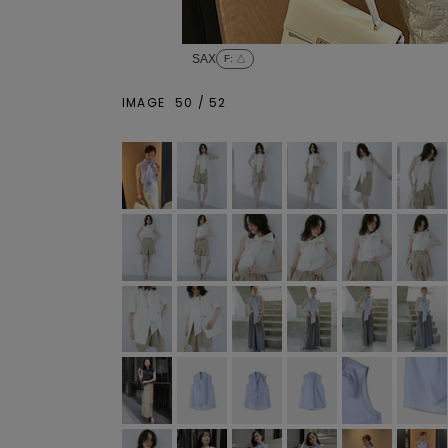
SAX
F
: △
IMAGE
50
/
52