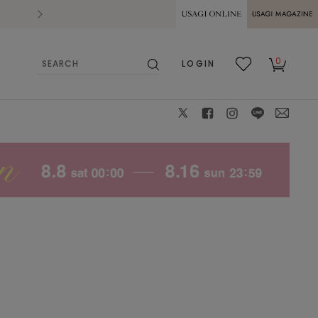
2026.07.28
熊本県熊本地方を震源とする地震の影響によ
USAGI ONLINE
USAGI
0
LOGIN
MAGAZINE
検
お気
カー
索
に入
ト
り
X
facebook
instagram
LINE
mail
BLK
F
: 〇