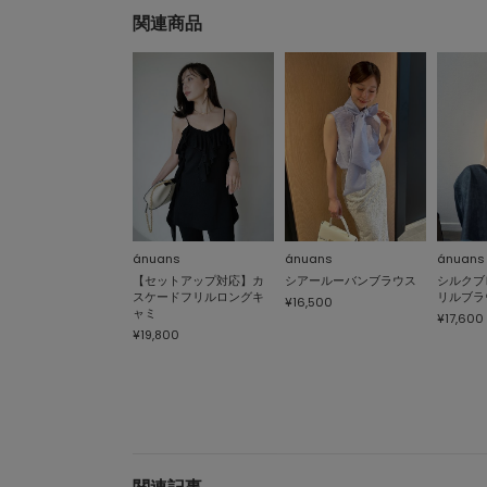
関連商品
ánuans
ánuans
ánuans
【セットアップ対応】カ
シアールーバンブラウス
シルクブ
スケードフリルロングキ
リルブラ
¥16,500
ャミ
¥17,600
¥19,800