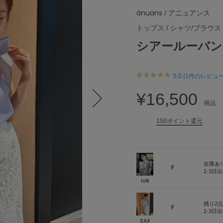
ánuans
/ アニュアンス
トップス
/
シャツ/ブラウス
シアールーバン
5.0 (1件のレビュー
¥16,500
税込
Next
150ポイント還元
在庫あ
F
1-3日
IVR
残り2点
F
1-3日
SAX