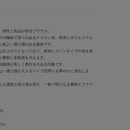
、知性と気品が宿るブラウス。
プの極細で張りのあるナイロン糸、緯糸にポリエステル
た程よい透け感のある素材です。
な仕上がりとなっており、緯糸にスパンタイプの糸を使
が素材に表面感を与えます。
組織感が美しく奥行きのある印象です。
ない透け感が大人モードで顔周りを華やかに演出しま
らも適度な張り感を持ち、一枚で様になる着映えブラウ
8%
ブル