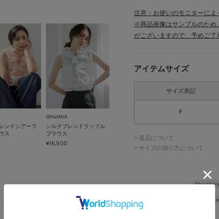
注意：お使いのモニターによ
※商品画像はサンプルのため
がございますので、予めご了
アイテムサイズ
サイズ表記
F
ánuans
レンドシアーフ
シルクブレンドラッフル
ウス
ブラウス
> 返品について
¥16,500
> サイズの測り方について
Shoulder 
Width
49c