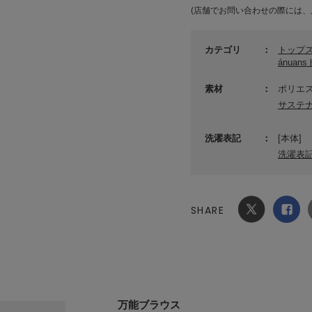
(店舗でお問い合わせの際には、
カテゴリ
トップ
ánuan
素材
ポリエス
サステ
洗濯表記
[本体]
洗濯表
SHARE
Xでシ
facebook
ェア
でシェ
ア
万能ブラウス