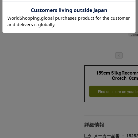
Leng
159cm 51kgRecom
Crotch 0cm
Find out more on your b
詳細情報
メーカー品番 ： 15253