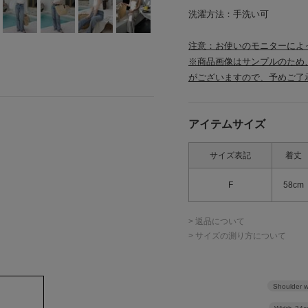
洗濯方法：手洗い可
注意：お使いのモニターによ
※商品画像はサンプルのため
がございますので、予めご了
アイテムサイズ
サイズ表記
着丈
F
58cm
> 返品について
> サイズの測り方について
Shoulder w