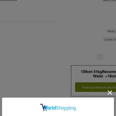
Width
34c
Waist
Length
5
159cm 51kgRecom
Waist +16c
Find out more on your b
詳細情報