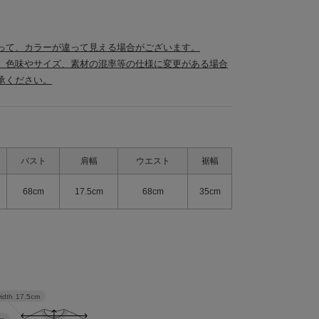
って、カラーが違って見える場合がございます。
、色味やサイズ、素材の混率等の仕様に変更がある場合
承ください。
バスト
肩幅
ウエスト
裾幅
68cm
17.5cm
68cm
35cm
idth
17.5cm