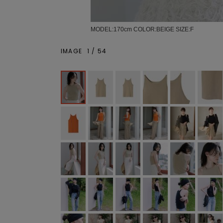
MODEL:170cm COLOR:BEIGE SIZE:F
IMAGE
1
/
54