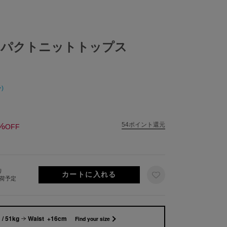
ンパクトニットトップス
)
%
54ポイント還元
OFF
り
出荷予定
/ 51kg
Waist +16cm
Find your size