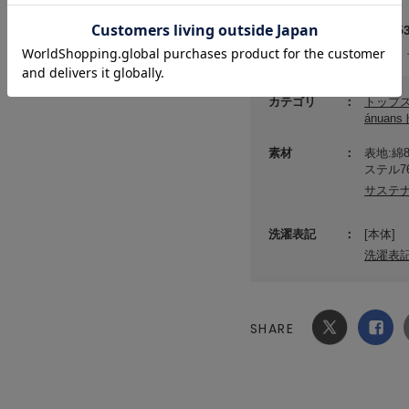
メーカー品番 ： 15253
(店舗でお問い合わせの際には、
カテゴリ
トップ
ánuan
素材
表地:綿
ステル7
サステ
洗濯表記
[本体]
洗濯表
SHARE
Xでシ
facebook
ェア
でシェ
ア