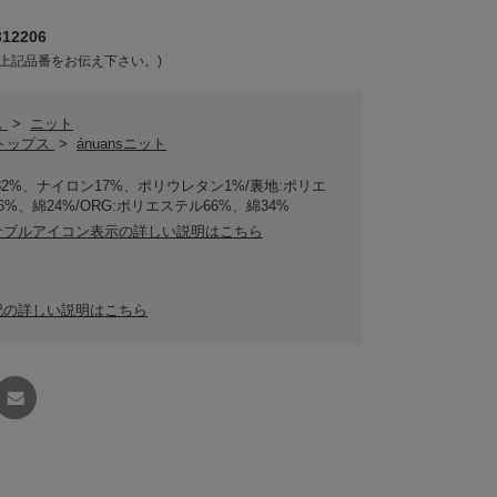
12206
上記品番をお伝え下さい。)
ス
>
ニット
sトップス
>
ánuansニット
82%、ナイロン17%、ポリウレタン1%/裏地:ポリエ
6%、綿24%/ORG:ポリエステル66%、綿34%
ナブルアイコン表示の詳しい説明はこちら
記の詳しい説明はこちら
友達に
教える