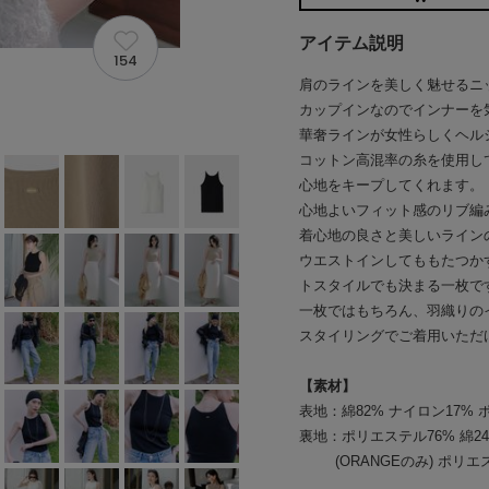
アイテム説明
154
肩のラインを美しく魅せるニ
カップインなのでインナーを
華奢ラインが女性らしくヘル
コットン高混率の糸を使用し
心地をキープしてくれます。
心地よいフィット感のリブ編
着心地の良さと美しいライン
ウエストインしてももたつか
トスタイルでも決まる一枚で
一枚ではもちろん、羽織りの
スタイリングでご着用いただ
【素材】
表地：綿82% ナイロン17% 
裏地：ポリエステル76% 綿2
(ORANGEのみ) ポリエス