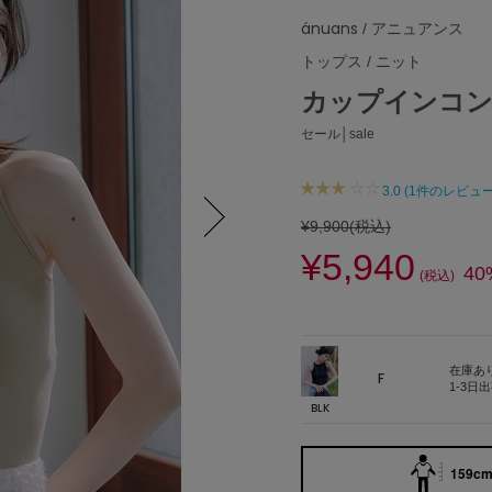
ánuans
/ アニュアンス
トップス
/
ニット
カップインコ
セール│sale
3.0 (1件のレビュー
¥9,900
(税込)
¥5,940
Next
40
(税込)
在庫あ
F
1-3日
BLK
159cm 