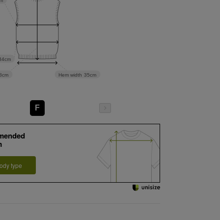
m
34cm
Hem width
35cm
8cm
F
mended
m
ody type