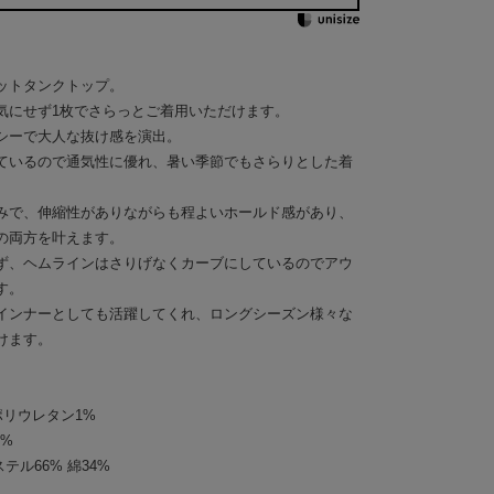
ットタンクトップ。
気にせず1枚でさらっとご着用いただけます。
シーで大人な抜け感を演出。
ているので通気性に優れ、暑い季節でもさらりとした着
みで、伸縮性がありながらも程よいホールド感があり、
の両方を叶えます。
ず、ヘムラインはさりげなくカーブにしているのでアウ
す。
インナーとしても活躍してくれ、ロングシーズン様々な
けます。
ポリウレタン1%
4%
テル66% 綿34%