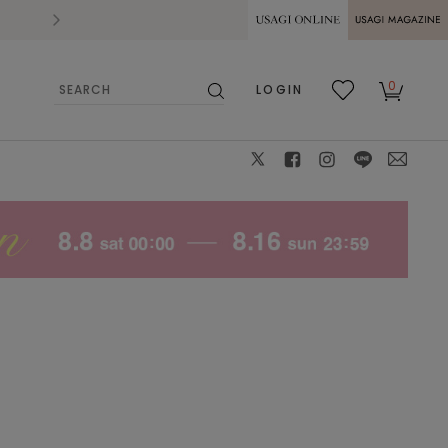
2026.07.28
熊本県熊本地方を震源とする地震の影響によ
USAGI ONLINE
USAGI
0
LOGIN
MAGAZINE
検
お気
カー
索
に入
ト
り
X
facebook
instagram
LINE
mail