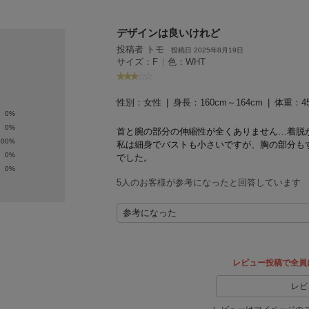
デザインは良いけれど
投稿者 トモ
投稿日 2025年8月19日
サイズ：F
|
色：WHT
性別：
女性
身長：
160cm～164cm
体重：
4
0%
0%
首と腕の部分の伸縮性が全くありません…
着脱
100%
私は細身でバストも小さいですが、胸の部分も
0%
でした。
0%
5人のお客様が参考になったと回答しています
参考になった
レビュー投稿で全員
レビ