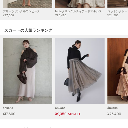
HUNTER
ハンター
プリーツリンクルワンピース
Indiaクリンクルティアードマキシスカート
コットンクレー
¥27,500
¥25,410
¥24,200
HOKA ONEONE
ホカ オネオネ
スカートの人気ランキング
KEEN
キーン
LAATO
ラート
le
ル
le coq sportif
ルコックスポルティフ
ánuans
ánuans
ánuans
¥17,600
¥9,350
¥26,400
50%OFF
LeSportsac
レスポートサック