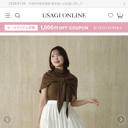
2026.07.29
令和8年熊本地震 被災地への支援に関して
0
MEN
MEN
KIDS
KIDS
BABY
BABY
BEAUTY
BEAUTY
LIFE STYLE
LIFE STYLE
検索
お気
カー
に入
ト
り
(708)
(3024)
B
C
D
E
F
G
I
J
K
L
M
N
ス/ドレス (1160)
P
Q
R
S
T
U
(561)
その
W
X
Y
Z
他
882)
ルームウェア (541)
ACYM
アシーム
(121)