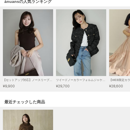
ánuansの人気ランキング
LILY BROWN
リリーブラウン
LILY BROWN Lingerie
リリーブラウンランジェリー
LITTLE UNION TOKYO
リトルユニオン トウキョウ
made of Organics
メイドオブオーガニクス
【セットアップ対応】ノースリーブウールリブニットトップス
ツイードノーカラーフォルムジャケット
MICHU COQUETTE
¥9,900
¥29,700
¥28,600
ミチュ コケット
MIESROHE
関連記事
最近チェックした商品
ミースロエ
miies miim
ミーエスミーム