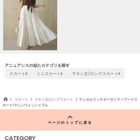
Mila Owen
ミラオーウェン
MOIGE
モワージュ
MUCHA
ミュシャ
アニュアンスの似たカテゴリを探す
NEW Balance
ニューバランス
スカート
ミニスカート
マキシ丈/ロングスカート
nezu
ネズ
スカート
マキシ丈/ロングスカート
テンセルリッチオーガンティアードス
NIKE
TO
カート/マシンウォッシャブル
ナイキ
P
NOWNS
ページのトップに戻る
ナウンス
CATEGORY
null.