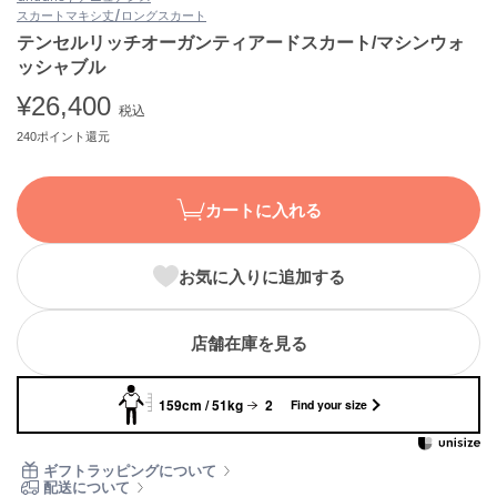
スカート
マキシ丈/ロングスカート
ASICS
アシックス
テンセルリッチオーガンティアードスカート/マシンウォ
ッシャブル
¥26,400
税込
Ballelite
240ポイント還元
バレリット
BANDOLIER
バンドリヤー
カートに入れる
Barbour
バブアー
お気に入りに追加する
Beyond Closet
ビヨンドクローゼット
店舗在庫を見る
159cm / 51kg
2
Find your size
Calvin Klein
カルバン・クライン
ギフトラッピングについて
CELFORD
配送について
セルフォード