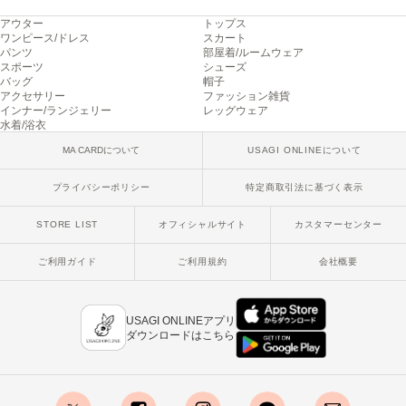
ヌル
アウター
トップス
ワンピース/ドレス
スカート
パンツ
部屋着/ルームウェア
スポーツ
シューズ
On
バッグ
帽子
オン
アクセサリー
ファッション雑貨
インナー/ランジェリー
レッグウェア
水着/浴衣
Onitsuka Tiger
オニツカ タイガー
MA CARDについて
USAGI ONLINEについて
ORGUE
プライバシーポリシー
特定商取引法に基づく表示
オルグ
STORE LIST
オフィシャルサイト
カスタマーセンター
ORR
オル
ご利用ガイド
ご利用規約
会社概要
PATRICK
USAGI ONLINEアプリ
パトリック
ダウンロードはこちら
Philly chocolate
フィリーチョコレート