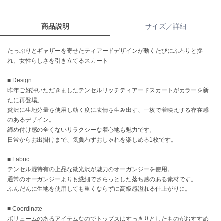
célon
商品説明
サイズ／詳細
セロン
Clarks Premium
たっぷりとギャザーを寄せたティアードデザインが動くたびにふわりと揺
クラークス
れ、女性らしさを引き立てるスカート
CODE A
■ Design
コードエー
昨年ご好評いただきましたテンセルリッチティアードスカートがカラーを新
たに再登場。
COLE HAAN
贅沢に生地分量を使用し動く度に表情を生み出す、一枚で着映えする存在感
コール ハーン
のあるデザイン。
締め付け感の全くないリラクシーな着心地も魅力です。
CONVERSE
日常からお出掛けまで、気負わずおしゃれを楽しめる1枚です。
コンバース
■ Fabric
テンセル混特有の上品な微光沢が魅力のオーガンジーを使用。
DANSKIN
通常のオーガンジーよりも繊細でさらっとした落ち感のある素材です。
ダンスキン
ふんだんに生地を使用しても重くならずに高級感溢れる仕上がりに。
■ Coordinate
ボリュームのあるアイテムなのでトップスはすっきりとしたものがおすすめ