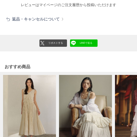
フレイアイディー
レビューはマイページのご注文履歴から投稿いただけます
FURFUR
ファーファー
返品・キャンセルについて
gelato pique
リポストする
LINEで送る
ジェラート ピケ
GELATO PIQUE CAT&DOG
ジェラート ピケ キャットアンドドッグ
おすすめ商品
gelato pique Sleep
ジェラート ピケ スリープ
GRAMICCI
グラミチ
Henon.
へノン