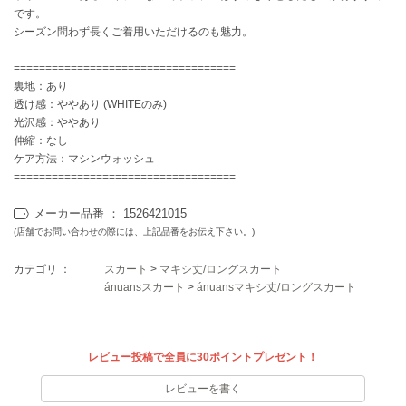
EIMY ISTOIRE
です。
エイミー イストワール
シーズン問わず長くご着用いただけるのも魅力。
emmi
エミ
===================================
裏地：あり
透け感：ややあり (WHITEのみ)
emmi atelier
エミ アトリエ
光沢感：ややあり
伸縮：なし
emmi yoga
ケア方法：マシンウォッシュ
エミヨガ
===================================
ETRÉ TOKYO
メーカー品番 ： 1526421015
エトレトウキョウ
(店舗でお問い合わせの際には、上記品番をお伝え下さい。)
ey
カテゴリ ：
スカート
>
マキシ丈/ロングスカート
アイ
ánuansスカート
>
ánuansマキシ丈/ロングスカート
FILA
フィラ
レビュー投稿で全員に30ポイントプレゼント！
レビューを書く
FRAY I.D