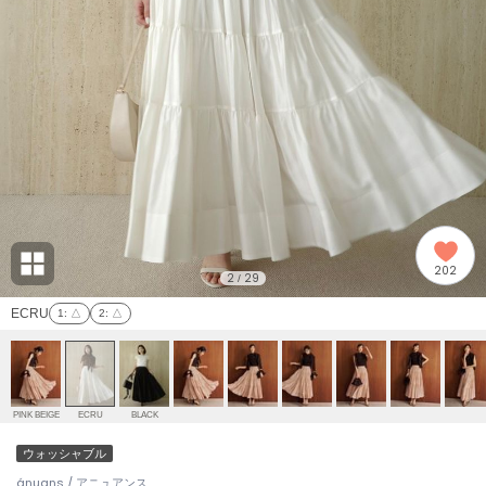
adidas
アディダス
(2008)
adidas by Stella McCartney
アディダス バイ ステラマッカートニー
914)
ALLISON BROWN
アリソンブラウン
03)
amabro
アマブロ
リー (655)
Ame no chi Hare
202
アメノチハレ
2
29
/
ョン雑貨 (848)
ECRU
1
: △
2
: △
AMOMMA
アモマ
/ランジェリー (127)
ánuans
ェア (124)
アニュアンス
PINK BEIGE
ECRU
BLACK
ànuke
ウォッシャブル
 (121)
アンヌーク
ánuans / アニュアンス