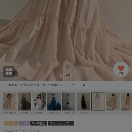
adidas
アディダス
(1996)
adidas by Stella McCartney
アディダス バイ ステラマッカートニー
893)
ALLISON BROWN
アリソンブラウン
98)
amabro
アマブロ
リー (663)
Ame no chi Hare
771
アメノチハレ
7
68
/
ョン雑貨 (858)
モデル身長：172cm 着用サイズ：2 着用カラー：PINK BEIGE
AMOMMA
アモマ
/ランジェリー (127)
ánuans
ェア (119)
アニュアンス
PINK BEIGE
KHAKI
ECRU
TURQUOISE
ICE BLUE
BLACK
ànuke
再入荷
予 約
WEB限定
ウォッシャブル
 (124)
アンヌーク
ánuans / アニュアンス