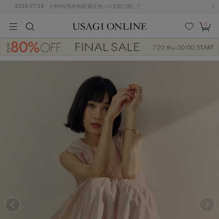
2026.07.29
令和8年熊本地震 被災地への支援に関して
0
MEN
MEN
KIDS
KIDS
BABY
BABY
BEAUTY
BEAUTY
LIFE STYLE
LIFE STYLE
検索
お気
カー
に入
ト
り
(684)
(2928)
B
C
D
E
F
G
I
J
K
L
M
N
ス/ドレス (1145)
P
Q
R
S
T
U
(546)
その
W
X
Y
Z
他
850)
ルームウェア (535)
ACYM
アシーム
(121)