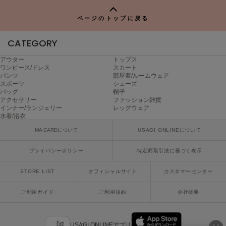
poláura
ポローラ
ページのトップに戻る
PUMA
CATEGORY
プーマ
アウター
トップス
ワンピース/ドレス
スカート
パンツ
部屋着/ルームウェア
Reebok
スポーツ
シューズ
リーボック
バッグ
帽子
アクセサリー
ファッション雑貨
インナー/ランジェリー
レッグウェア
水着/浴衣
SALOMON
MA CARDについて
USAGI ONLINEについて
サロモン
プライバシーポリシー
特定商取引法に基づく表示
sanrio house
サンリオハウス
STORE LIST
オフィシャルサイト
カスタマーセンター
SESAME STREET MARKET
ご利用ガイド
ご利用規約
会社概要
セサミストリートマーケット
SHAKA
シャカ
USAGI ONLINEアプリ