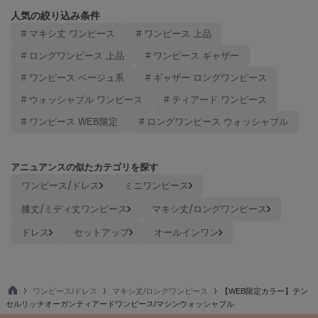
ヌル
人気の絞り込み条件
# マキシ丈 ワンピース
# ワンピース 上品
# ロングワンピース 上品
# ワンピース ギャザー
On
オン
# ワンピース ベージュ系
# ギャザー ロングワンピース
# ウォッシャブル ワンピース
# ティアード ワンピース
Onitsuka Tiger
オニツカ タイガー
# ワンピース WEB限定
# ロングワンピース ウォッシャブル
ORGUE
オルグ
アニュアンスの似たカテゴリを探す
ORR
ワンピース/ドレス
ミニワンピース
オル
膝丈/ミディ丈ワンピース
マキシ丈/ロングワンピース
ドレス
セットアップ
オールインワン
PATRICK
パトリック
Philly chocolate
ワンピース/ドレス
マキシ丈/ロングワンピース
【WEB限定カラー】テン
フィリーチョコレート
TO
セルリッチオーガンティアードワンピース/マシンウォッシャブル
P