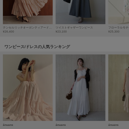
HUNTER
ハンター
HOKA ONEONE
ホカ オネオネ
テンセルリッチオーガンティアードスカート/マシンウォッシャブル
ツイストギャザーワンピース
¥26,400
¥23,100
¥25,300
KEEN
ワンピース/ドレスの人気ランキング
キーン
LAATO
ラート
le
ル
le coq sportif
ルコックスポルティフ
LeSportsac
レスポートサック
ánuans
ánuans
ánuans