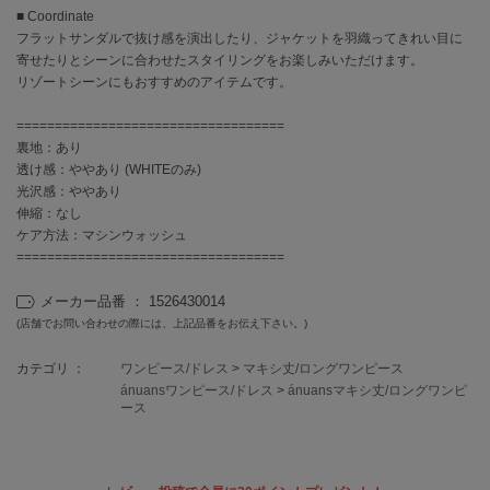
EIMY ISTOIRE
■ Coordinate
エイミー イストワール
フラットサンダルで抜け感を演出したり、ジャケットを羽織ってきれい目に
寄せたりとシーンに合わせたスタイリングをお楽しみいただけます。
emmi
エミ
リゾートシーンにもおすすめのアイテムです。
===================================
emmi atelier
エミ アトリエ
裏地：あり
透け感：ややあり (WHITEのみ)
emmi yoga
光沢感：ややあり
エミヨガ
伸縮：なし
ケア方法：マシンウォッシュ
ETRÉ TOKYO
===================================
エトレトウキョウ
メーカー品番 ： 1526430014
ey
(店舗でお問い合わせの際には、上記品番をお伝え下さい。)
アイ
カテゴリ ：
ワンピース/ドレス
>
マキシ丈/ロングワンピース
ánuansワンピース/ドレス
>
ánuansマキシ丈/ロングワンピ
ース
FILA
フィラ
FRAY I.D