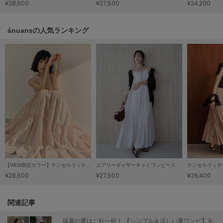
¥28,600
¥27,500
¥24,200
LILY BROWN
リリーブラウン
ánuansの人気ランキング
LILY BROWN Lingerie
リリーブラウンランジェリー
LITTLE UNION TOKYO
リトルユニオン トウキョウ
made of Organics
メイドオブオーガニクス
MICHU COQUETTE
ミチュ コケット
【WEB限定カラー】テンセルリッチオーガンティアードワンピース/マシンウォッシャブル
エアリーギャザーキャミワンピース
MIESROHE
¥28,600
¥27,500
¥26,400
ミースロエ
miies miim
関連記事
ミーエスミーム
猛暑の夏はこれ一択！ 【シンプル＆涼しい夏ワンピ】を