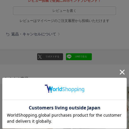
レビュー投稿で全員に30ポイントプレゼント！
フレイアイディー
レビューを書く
FURFUR
ファーファー
レビューはマイページのご注文履歴から投稿いただけます
返品・キャンセルについて
gelato pique
ジェラート ピケ
GELATO PIQUE CAT&DOG
リポストする
LINEで送る
ジェラート ピケ キャットアンドドッグ
gelato pique Sleep
ジェラート ピケ スリープ
おすすめ商品
GRAMICCI
グラミチ
Henon.
へノン