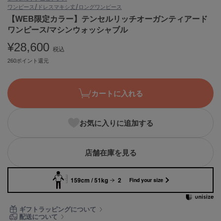
ワンピース/ドレス
マキシ丈/ロングワンピース
ASICS
アシックス
【WEB限定カラー】テンセルリッチオーガンティアード
ワンピース/マシンウォッシャブル
¥28,600
税込
Ballelite
260ポイント還元
バレリット
BANDOLIER
バンドリヤー
カートに入れる
Barbour
バブアー
お気に入りに追加する
Beyond Closet
ビヨンドクローゼット
店舗在庫を見る
159cm / 51kg
2
Find your size
Calvin Klein
カルバン・クライン
ギフトラッピングについて
CELFORD
配送について
セルフォード