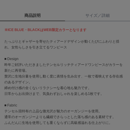
célon
商品説明
サイズ／詳細
セロン
Clarks Premium
※ICE BLUE・BLACKはWEB限定カラーとなります
クラークス
たっぷりとギャザーを寄せたティアードデザインが動くたびにふわりと揺
CODE A
れ、女性らしさを引き立てるワンピース
コードエー
■ Design
COLE HAAN
昨年ご好評いただきましたテンセルリッチティアードワンピースがカラーを
コール ハーン
新たに再登場。
贅沢に生地分量を使用し動く度に表情を生み出す、一枚で着映えする存在感
CONVERSE
のあるデザイン。
コンバース
締め付け感の全くないリラクシーな着心地も魅力です。
日常からお出掛けまで、気負わずおしゃれを楽しめる1枚です。
DANSKIN
■ Fabric
ダンスキン
テンセル混特有の上品な微光沢が魅力のオーガンジーを使用。
通常のオーガンジーよりも繊細でさらっとした落ち感のある素材です。
ふんだんに生地を使用しても重くならずに高級感溢れる仕上がりに。