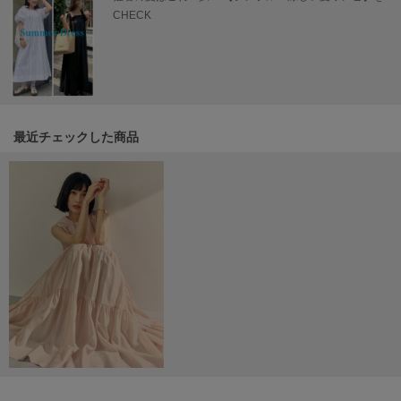
Mila Owen
CHECK
ミラオーウェン
MOIGE
モワージュ
MUCHA
ミュシャ
最近チェックした商品
NEW Balance
ニューバランス
nezu
ネズ
NIKE
ナイキ
NOWNS
ナウンス
null.