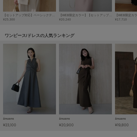
LILY BROWN
リリーブラウン
【セットアップ対応】ベーシックテーラードジャケット
【WEB限定カラー】【セットアップ対応】エアリーシアーダブルジャケット
¥25,300
¥20,240
¥17,710
LILY BROWN Lingerie
リリーブラウンランジェリー
ワンピース/ドレスの人気ランキング
LITTLE UNION TOKYO
リトルユニオン トウキョウ
made of Organics
メイドオブオーガニクス
MICHU COQUETTE
ミチュ コケット
MIESROHE
ミースロエ
ánuans
ánuans
ánuans
miies miim
¥23,100
¥20,900
¥19,800
ミーエスミーム