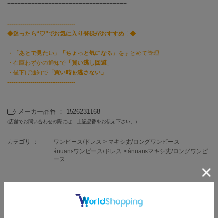
フレイアイディー
===================================
FURFUR
-----------------------------------
ファーファー
◆迷ったら“♡”でお気に入り登録がおすすめ！◆
・
「あとで見たい」「ちょっと気になる」
をまとめて管理
・在庫わずかの通知で
「買い逃し回避」
gelato pique
・値下げ通知で
「買い時を逃さない」
ジェラート ピケ
-----------------------------------
GELATO PIQUE CAT&DOG
ジェラート ピケ キャットアンドドッグ
メーカー品番 ： 1526231168
gelato pique Sleep
(店舗でお問い合わせの際には、上記品番をお伝え下さい。)
ジェラート ピケ スリープ
カテゴリ ：
ワンピース/ドレス
>
マキシ丈/ロングワンピース
GRAMICCI
ánuansワンピース/ドレス
>
ánuansマキシ丈/ロングワンピ
グラミチ
ース
Henon.
レビュー投稿で全員に30ポイントプレゼント！
へノン
レビューを書く