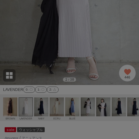
adidas
アディダス
(1978)
adidas by Stella McCartney
アディダス バイ ステラマッカートニー
887)
ALLISON BROWN
アリソンブラウン
97)
amabro
アマブロ
リー (645)
Ame no chi Hare
446
アメノチハレ
2
38
/
ョン雑貨 (850)
LAVENDER
0
: 〇
1
: 〇
2
: △
AMOMMA
アモマ
/ランジェリー (127)
ánuans
ェア (119)
アニュアンス
BROWN
LAVENDER
NAVY
ECRU
BLUE
ànuke
sale
ウォッシャブル
 (124)
アンヌーク
ánuans / アニュアンス