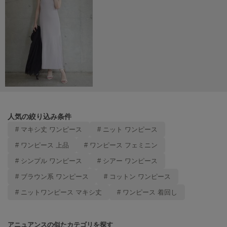
ヌル
On
オン
Onitsuka Tiger
オニツカ タイガー
ORGUE
オルグ
人気の絞り込み条件
# マキシ丈 ワンピース
# ニット ワンピース
ORR
オル
# ワンピース 上品
# ワンピース フェミニン
# シンプル ワンピース
# シアー ワンピース
# ブラウン系 ワンピース
# コットン ワンピース
PATRICK
パトリック
# ニットワンピース マキシ丈
# ワンピース 着回し
Philly chocolate
フィリーチョコレート
アニュアンスの似たカテゴリを探す