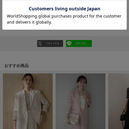
HUNTER
ハンター
レビューはマイページのご注文履歴から投稿いただけます
HOKA ONEONE
返品・キャンセルについて
ホカ オネオネ
リポストする
LINEで送る
KEEN
キーン
おすすめ商品
LAATO
ラート
le
ル
le coq sportif
ルコックスポルティフ
LeSportsac
レスポートサック