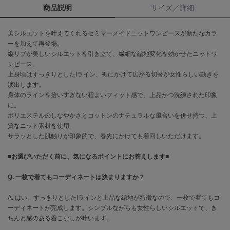
商品説明
サイズ／詳細
célon
セロン
美シルエットを叶えてくれるセミマーメイドニットワンピースが新たなカラ
ーを加えて再登場。
Clarks Premium
縦リブが美しいシルエットを引き立て、繊細な編地変化を効かせたニットワ
クラークス
ンピース。
上身頃はすっきりとしたIライン、裾にかけて広がる切替が女性らしい動きを
CODE A
演出します。
コードエー
身体のラインを拾いすぎない程よいフィット感で、上品かつ洗練された印象
に。
COLE HAAN
ポリエステルのしなやかさとコットンのナチュラルな風合いを併せ持つ、上
コール ハーン
質なニット素材を使用。
サラッとした肌触りが印象的で、春先にかけても着回しいただけます。
CONVERSE
コンバース
■お選びいただく前に、気になるポイントにお答えします■
Q. 一枚で着てもコーディネートは決まりますか？
DANSKIN
ダンスキン
A. はい。すっきりとしたIラインと上品な編地が特徴なので、一枚で着てもコ
ーディネートが完成します。シンプルながらも女性らしいシルエットで、き
ちんと感のある着こなしが叶います。