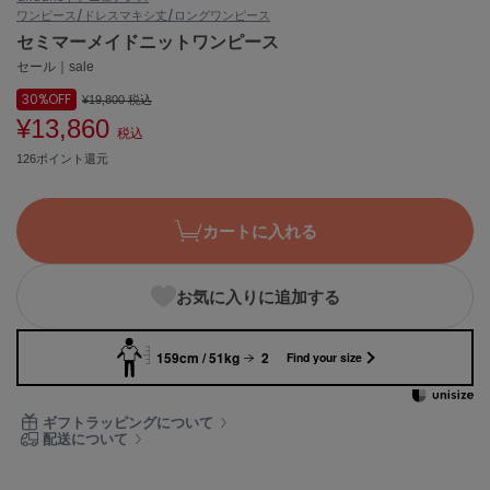
ワンピース/ドレス
マキシ丈/ロングワンピース
ASICS
アシックス
セミマーメイドニットワンピース
セール｜sale
30%
OFF
¥19,800
税込
¥13,860
Ballelite
税込
バレリット
126ポイント還元
BANDOLIER
バンドリヤー
カートに入れる
Barbour
バブアー
お気に入りに追加する
Beyond Closet
ビヨンドクローゼット
159cm / 51kg
2
Find your size
Calvin Klein
ギフトラッピングについて
カルバン・クライン
配送について
CELFORD
セルフォード