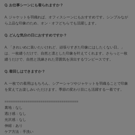
EIMY ISTOIRE
Q. お仕事シーンにも着られますか？
エイミー イストワール
A. ジャケットを羽織れば、オフィスシーンにもおすすめです。シンプルなが
emmi
エミ
ら上品な印象のため、オン・オフどちらでも活躍します。
Q. どんな気分の日におすすめですか？
emmi atelier
エミ アトリエ
A. 「きれいめに装いたいけれど、頑張りすぎた印象にはしたくない日。」
emmi yoga
は、一枚纏うだけで、自然と凛とした印象を叶えてくれます。さらっと一枚
エミヨガ
纏うだけで、自然と洗練された雰囲気を演出するワンピースです。
ETRÉ TOKYO
Q. 着回しはできますか？
エトレトウキョウ
A. 一枚での着用はもちろん、シアーシャツやジャケットを羽織ることで印象
ey
を変えてお楽しみいただけます。季節の変わり目にも活躍する一着です。
アイ
===================================
裏地：なし
透け感：なし
FILA
フィラ
光沢感：なし
伸縮：あり
FRAY I.D
ケア方法：手洗い