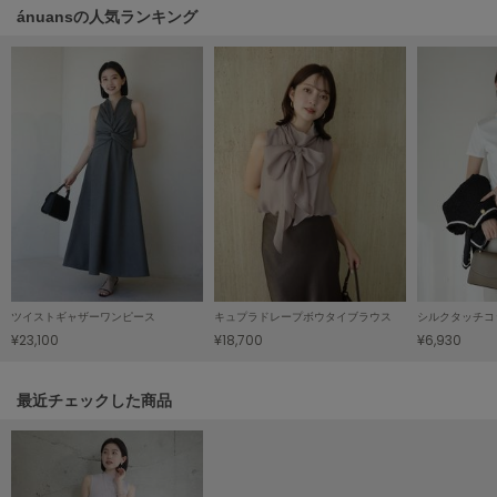
Mila Owen
ánuansの人気ランキング
ミラオーウェン
MOIGE
モワージュ
MUCHA
ミュシャ
NEW Balance
ニューバランス
nezu
ネズ
ツイストギャザーワンピース
キュプラドレープボウタイブラウス
¥23,100
¥18,700
¥6,930
NIKE
ナイキ
関連記事
最近チェックした商品
NOWNS
ナウンス
null.