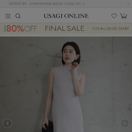
2026.07.29
令和8年熊本地震 被災地への支援に関して
0
MEN
MEN
KIDS
KIDS
BABY
BABY
BEAUTY
BEAUTY
LIFE STYLE
LIFE STYLE
検索
お気
カー
に入
ト
り
(674)
(2888)
B
C
D
E
F
G
I
J
K
L
M
N
ス/ドレス (1134)
P
Q
R
S
T
U
(543)
その
W
X
Y
Z
他
847)
ルームウェア (534)
ACYM
アシーム
(121)