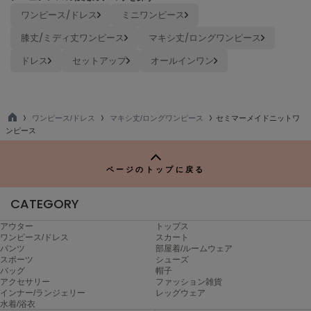
poláura
ワンピース/ドレス
ミニワンピース
ポローラ
膝丈/ミディ丈ワンピース
マキシ丈/ロングワンピース
PUMA
ドレス
セットアップ
オールインワン
プーマ
Reebok
ワンピース/ドレス
マキシ丈/ロングワンピース
セミマーメイドニットワ
リーボック
TO
ンピース
P
ページのトップに戻る
SALOMON
サロモン
CATEGORY
sanrio house
サンリオハウス
アウター
トップス
ワンピース/ドレス
スカート
パンツ
部屋着/ルームウェア
SESAME STREET MARKET
スポーツ
シューズ
セサミストリートマーケット
バッグ
帽子
アクセサリー
ファッション雑貨
インナー/ランジェリー
レッグウェア
SHAKA
水着/浴衣
シャカ