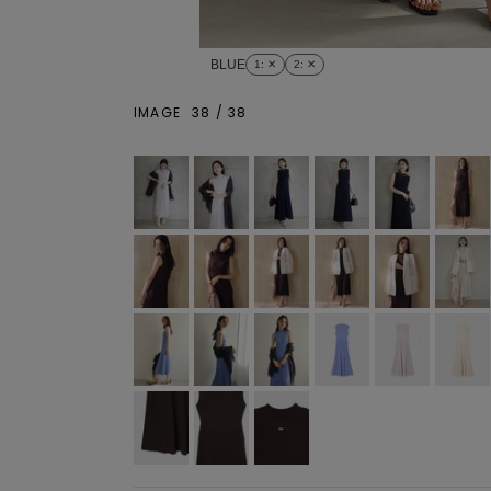
BLUE
1
: ✕
2
: ✕
IMAGE
38
/
38