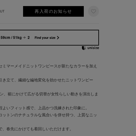
再入荷のお知らせ
UT
159cm / 51kg
2
Find your size
セミマーメイドニットワンピースが新たなカラーを加え
引き立て、繊細な編地変化を効かせたニットワンピー
イン、裾にかけて広がる切替が女性らしい動きを演出しま
程よいフィット感で、上品かつ洗練された印象に。
コットンのナチュラルな風合いを併せ持つ、上質なニッ
で、春先にかけても着回しいただけます。