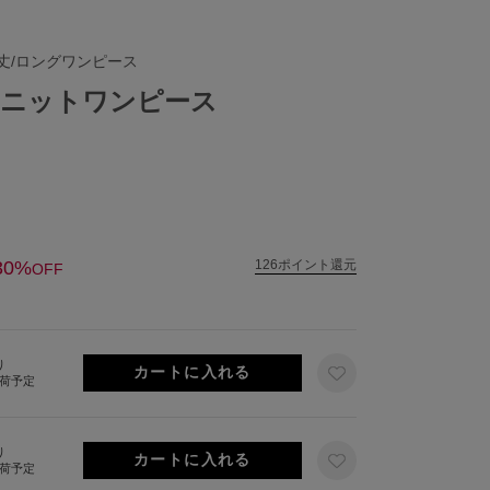
丈/ロングワンピース
ドニットワンピース
30%
126ポイント還元
OFF
り
出荷予定
り
出荷予定