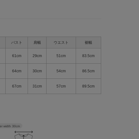
バスト
肩幅
ウエスト
裾幅
61cm
29cm
51cm
83.5cm
64cm
30cm
54cm
86.5cm
67cm
31cm
57cm
89.5cm
er width
30cm