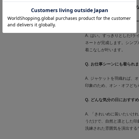
■お選びいただく前に、気に
Q. 一枚で着てもコーディネ
A. はい。すっきりとしたI
ネートが完成します。シンプ
着こなしが叶います。
Q. お仕事シーンにも着られ
A. ジャケットを羽織れば
印象のため、オン・オフどち
Q. どんな気分の日におすす
A. 「きれいめに装いたい
うだけで、自然と凛とした印
洗練された雰囲気を演出する