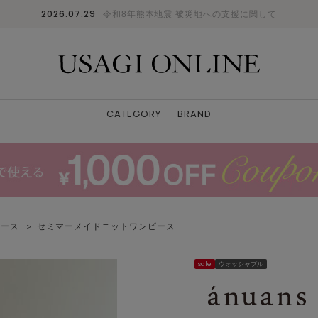
2026.07.29
令和8年熊本地震 被災地への支援に関して
CATEGORY
BRAND
ピース
＞ セミマーメイドニットワンピース
モデル身長：157cm、着用サイズ：１、着用カラー：
sale
ウォッシャブル
プ：ウェーブとナチュラルのミックス、パーソナルカラー：
ルベ冬