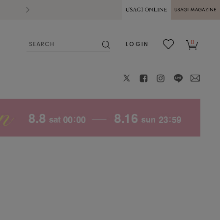
2026.07.28
熊本県熊本地方を震源とする地震の影響によ
USAGI ONLINE
USAGI
0
LOGIN
MAGAZINE
検
お気
カー
索
に入
ト
り
X
facebook
instagram
LINE
mail
LAVENDER、骨格タイ
モデル身長：157cm、着用サイズ：１、着用カラー：LA
1st ブルベ夏/2nd ブ
プ：ウェーブとナチュラルのミックス、パーソナルカラー：1
ルベ冬