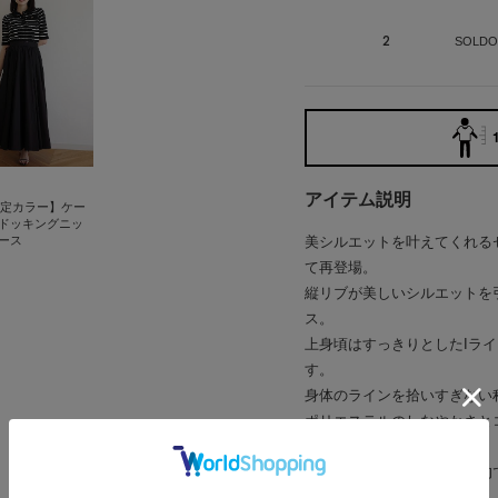
2
SOLDO
アイテム説明
限定カラー】ケー
ドッキングニッ
美シルエットを叶えてくれる
ース
て再登場。
縦リブが美しいシルエットを
ス。
上身頃はすっきりとしたIラ
す。
身体のラインを拾いすぎない
ポリエステルのしなやかさと
ト素材を使用。
サラッとした肌触りが印象的