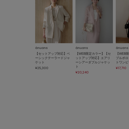
ánuans
ánuans
ánuans
【セットアップ対応】ベ
【WEB限定カラー】【セ
【WEB
ーシックテーラードジャ
ットアップ対応】エアリ
ブルポロ
ケット
ーシアーダブルジャケッ
トワンピ
ト
¥25,300
¥17,710
¥20,240