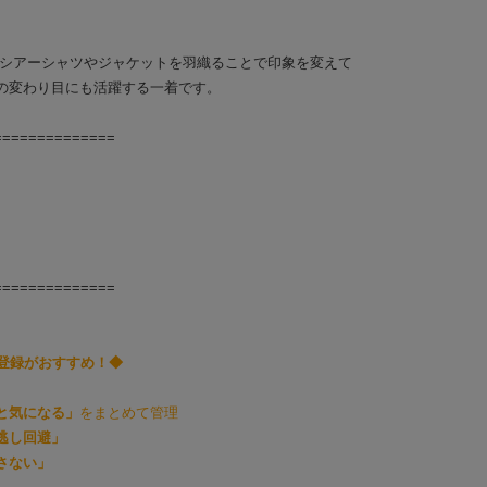
ん、シアーシャツやジャケットを羽織ることで印象を変えて
の変わり目にも活躍する一着です。
==============
==============
り登録がおすすめ！◆
と気になる」
をまとめて管理
逃し回避」
さない」