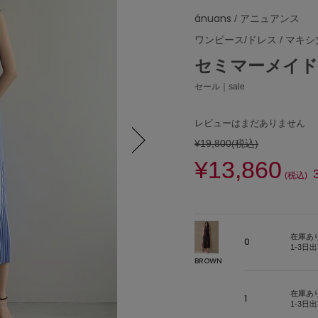
ánuans
/ アニュアンス
ワンピース/ドレス
/
マキシ
セミマーメイ
セール｜sale
レビューはまだありません
¥19,800
(税込)
¥13,860
Next
(税込)
在庫あ
0
1-3日
BROWN
在庫あ
1
1-3日