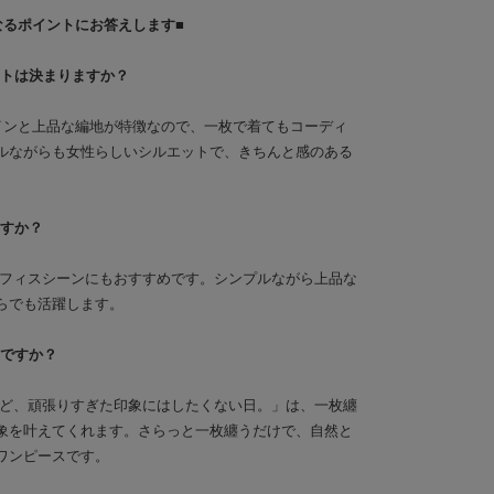
なるポイントにお答えします■
ートは決まりますか？
ラインと上品な編地が特徴なので、一枚で着てもコーディ
ルながらも女性らしいシルエットで、きちんと感のある
ますか？
、オフィスシーンにもおすすめです。シンプルながら上品な
らでも活躍します。
めですか？
けれど、頑張りすぎた印象にはしたくない日。」は、一枚纏
象を叶えてくれます。さらっと一枚纏うだけで、自然と
ワンピースです。