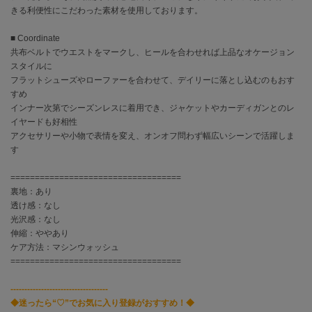
EIMY ISTOIRE
きる利便性にこだわった素材を使用しております。
エイミー イストワール
■ Coordinate
emmi
エミ
共布ベルトでウエストをマークし、ヒールを合わせれば上品なオケージョン
スタイルに
フラットシューズやローファーを合わせて、デイリーに落とし込むのもおす
emmi atelier
エミ アトリエ
すめ
インナー次第でシーズンレスに着用でき、ジャケットやカーディガンとのレ
emmi yoga
イヤードも好相性
エミヨガ
アクセサリーや小物で表情を変え、オンオフ問わず幅広いシーンで活躍しま
す
ETRÉ TOKYO
エトレトウキョウ
===================================
裏地：あり
ey
透け感：なし
アイ
光沢感：なし
伸縮：ややあり
ケア方法：マシンウォッシュ
===================================
FILA
フィラ
-----------------------------------
◆迷ったら“♡”でお気に入り登録がおすすめ！◆
FRAY I.D