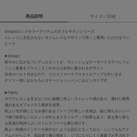
célon
商品説明
サイズ／詳細
セロン
Clarks Premium
ánuansロングセラーアイテムのダブルサテンシリーズ
クラークス
トレンドに左右されないタイムレスなデザインで長くご着用いただけるワン
ピース
CODE A
コードエー
■ Design
軽やかに広がるフレアシルエットが、マニッシュなテーラードカラーにフェ
COLE HAAN
ミニン要素をプラスしてくれ大人の女性に愛されるデザイン
コール ハーン
共布のベルト付きなので、ウエストマークでスタイルアップも叶います。
デイリー使いはもちろんオケージョンシーンにもピッタリです。
CONVERSE
コンバース
■ Fabric
ポリウレタンを含まないのに縦横に程よいストレッチ感があり、優れた着用
感があるダブルクロス素材を使用。
DANSKIN
程よい光沢感にとろみ感のあるドレープが美しい生地は、縦に落ちるドレー
ダンスキン
プ感で縦長なシルエットを叶えるスタイルアップ効果もあり、肌を滑り落ち
る質感が気持ちよいストレスフリーな着心地です。
程よい肉感がインナーを拾わないような設計となっており、シンプルなアイ
テムだからこそ、高品質で着心地良く、シワになりにくく家庭でお手入れで