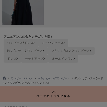
ヌル
On
オン
Onitsuka Tiger
アニュアンスの似たカテゴリを探す
オニツカ タイガー
ワンピース/ドレス
ミニワンピース
ORGUE
膝丈/ミディ丈ワンピース
マキシ丈/ロングワンピース
オルグ
ドレス
セットアップ
オールインワン
ORR
オル
ワンピース/ドレス
マキシ丈/ロングワンピース
ダブルサテンテーラード
TO
フレアワンピース/マシンウォッシャブル
PATRICK
P
パトリック
ページのトップに戻る
Philly chocolate
フィリーチョコレート