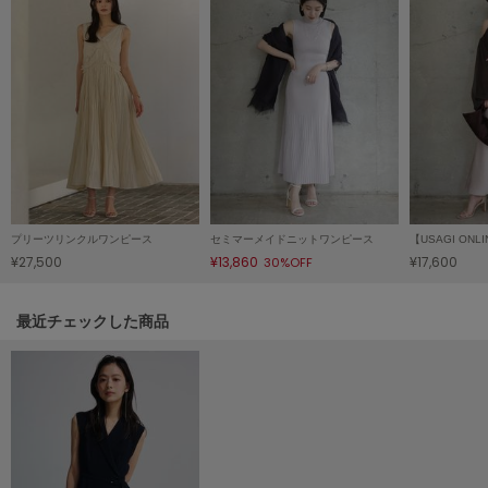
Mila Owen
ミラオーウェン
MOIGE
モワージュ
MUCHA
ミュシャ
NEW Balance
プリーツリンクルワンピース
セミマーメイドニットワンピース
ニューバランス
¥27,500
¥13,860
¥17,600
30%OFF
nezu
ネズ
関連記事
最近チェックした商品
NIKE
ナイキ
NOWNS
ナウンス
null.