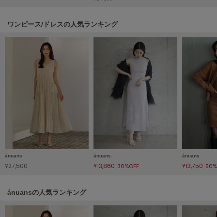
LILY BROWN
リリーブラウン
ワンピース/ドレスの人気ランキング
LILY BROWN Lingerie
リリーブラウンランジェリー
LITTLE UNION TOKYO
リトルユニオン トウキョウ
made of Organics
メイドオブオーガニクス
MICHU COQUETTE
ミチュ コケット
ánuans
ánuans
ánuans
¥27,500
¥13,860
¥13,750
30%OFF
50%
MIESROHE
ミースロエ
ánuansの人気ランキング
miies miim
ミーエスミーム