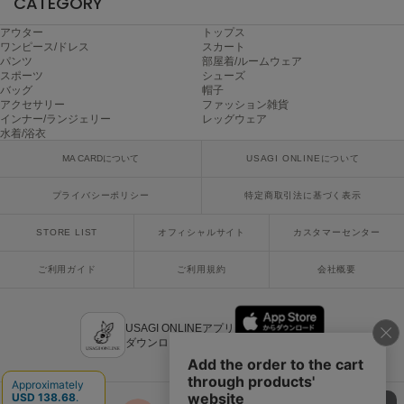
CATEGORY
poláura
ポローラ
アウター
トップス
ワンピース/ドレス
スカート
パンツ
部屋着/ルームウェア
PUMA
スポーツ
シューズ
プーマ
バッグ
帽子
アクセサリー
ファッション雑貨
インナー/ランジェリー
レッグウェア
水着/浴衣
Reebok
MA CARDについて
USAGI ONLINEについて
リーボック
プライバシーポリシー
特定商取引法に基づく表示
SALOMON
STORE LIST
オフィシャルサイト
カスタマーセンター
サロモン
ご利用ガイド
ご利用規約
会社概要
sanrio house
サンリオハウス
USAGI ONLINEアプリ
SESAME STREET MARKET
ダウンロードはこちら
セサミストリートマーケット
SHAKA
シャカ