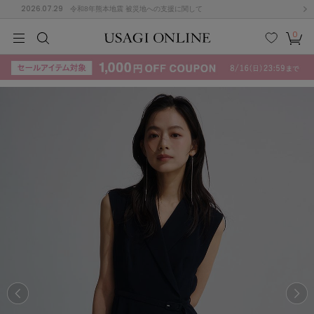
2026.07.29
令和8年熊本地震 被災地への支援に関して
0
MEN
MEN
KIDS
KIDS
BABY
BABY
BEAUTY
BEAUTY
LIFE STYLE
LIFE STYLE
検索
お気
カー
に入
ト
り
(715)
(3074)
B
C
D
E
F
G
I
J
K
L
M
N
ス/ドレス (1179)
P
Q
R
S
T
U
(570)
その
W
X
Y
Z
他
890)
ルームウェア (535)
ACYM
アシーム
(121)