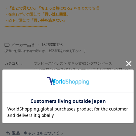
フレイアイディー
・
「あとで見たい」「ちょっと気になる」
をまとめて管理
FURFUR
・在庫わずかの通知で
「買い逃し回避」
ファーファー
・値下げ通知で
「買い時を逃さない」
-----------------------------------
gelato pique
メーカー品番 ： 1526330126
ジェラート ピケ
(店舗でお問い合わせの際には、上記品番をお伝え下さい。)
GELATO PIQUE CAT&DOG
ジェラート ピケ キャットアンドドッグ
カテゴリ ：
ワンピース/ドレス
>
マキシ丈/ロングワンピース
ánuansワンピース/ドレス
>
ánuansマキシ丈/ロングワンピ
ース
gelato pique Sleep
ジェラート ピケ スリープ
GRAMICCI
グラミチ
レビュー投稿で全員に30ポイントプレゼント！
レビューを書く
レビューはマイページのご注文履歴から投稿いただけます
Henon.
へノン
返品・キャンセルについて