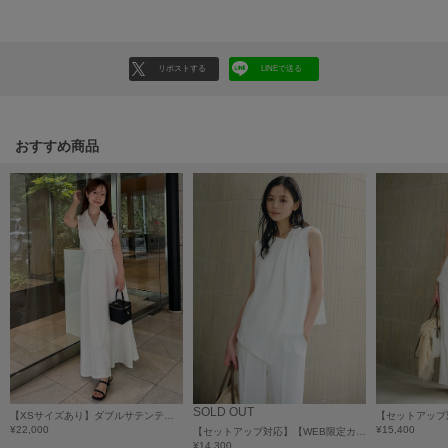
HUNTER
ハンター
HOKA ONEONE
リポストする
LINEで送る
ホカ オネオネ
おすすめ商品
KEEN
キーン
LAATO
ラート
le
ル
le coq sportif
ルコックスポルティフ
SOLD OUT
【XSサイズあり】ダブルサテンテーラードフレアワンピース
LeSportsac
¥22,000
¥15,400
レスポートサック
【セットアップ対応】【WEB限定カラー】ダブルサテンアシンメトリーブラウス/マシンウォッシャブル
¥14,300