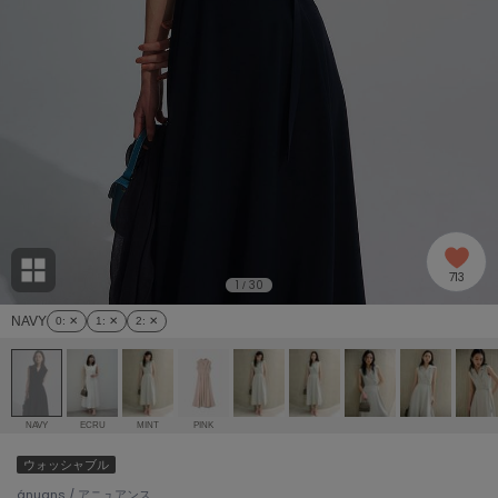
adidas
アディダス
(2005)
adidas by Stella McCartney
アディダス バイ ステラマッカートニー
916)
ALLISON BROWN
アリソンブラウン
07)
amabro
アマブロ
リー (664)
Ame no chi Hare
713
アメノチハレ
1
30
/
ョン雑貨 (865)
NAVY
0
: ✕
1
: ✕
2
: ✕
AMOMMA
アモマ
/ランジェリー (127)
ánuans
ェア (121)
アニュアンス
NAVY
ECRU
MINT
PINK
ànuke
ウォッシャブル
 (124)
アンヌーク
ánuans / アニュアンス