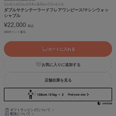
ワンピース/ドレス
マキシ丈/ロングワンピース
ASICS
アシックス
ダブルサテンテーラードフレアワンピース/マシンウォッ
シャブル
¥22,000
税込
Ballelite
200ポイント還元
バレリット
BANDOLIER
バンドリヤー
カートに入れる
Barbour
バブアー
お気に入りに追加する
Beyond Closet
ビヨンドクローゼット
店舗在庫を見る
159cm / 51kg
2
Find your size
Calvin Klein
カルバン・クライン
ギフトラッピングについて
CELFORD
配送について
セルフォード