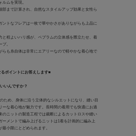
ォルムを実現。
細部まで計算され、自然なスタイルアップ効果と女性ら
ガントなフレアは一枚で華やかさがありながらも上品に
力と程よいハリ感が、ペプラムの立体感を際立たせ、着
ープ。
がらも糸自体は非常にエアリーなので軽やかな着心地で
なるポイントにお答えします■
がいいんですか？
ットのため、身体に沿う立体的なシルエットになり、縫い目
リーな着心地が魅力です。長時間の着用でも快適にお過
来のニットの製造工程では裁断によるカットロスや縫い
ガーメントで編み上げるニットは1着を計画的に編み上
が最小限にとどめられます。