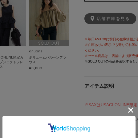
店舗在庫を見る
※毎日AM1:30に前日の在庫情報
SOLD OUT
※在庫ありの表示でも売り切れ等
ください。
ánuans
※セール商品は、店舗により販売
 ONLINE限定カ
ボリュームバルーンブラ
※SOLD OUTの商品を選択する
ブジェクトフレ
ウス
ス
¥19,800
アイテム説明
※SAXはUSAGI ONLINE
ウエスト下からふんわりと広
ー。
縫製を行わず一着丸ごと編み