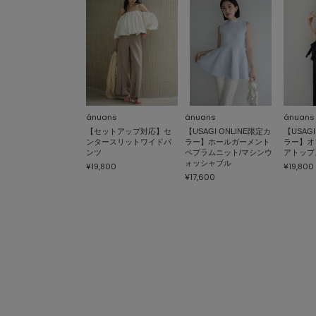
ánuans
ánuans
ánuans
【セットアップ対応】セ
【USAGI ONLINE限定カ
【USAGI
ンタースリットワイドパ
ラー】ホールガーメント
ラー】オ
ンツ
ペプラムニット/マシンウ
アトップ
ォッシャブル
¥19,800
¥19,800
¥17,600