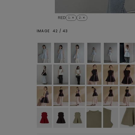
RED
1
: ✕
2
: ✕
IMAGE
42
/
43