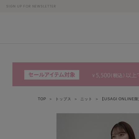
SIGN UP FOR NEWSLETTER
TOP
＞
トップス
＞
ニット
＞ 【USAGI ONL