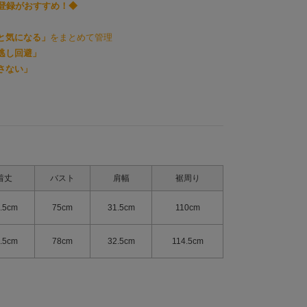
り登録がおすすめ！◆
と気になる」
をまとめて管理
逃し回避」
さない」
着丈
バスト
肩幅
裾周り
.5cm
75cm
31.5cm
110cm
.5cm
78cm
32.5cm
114.5cm