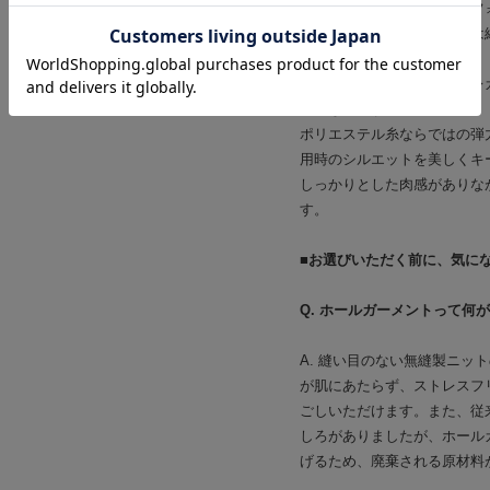
自然に沿う立体的で美しいフ
ウエスト位置やフレア分量は
しい柔らかな印象を両立。
動くたびに波打つようなエレ
着こなせます。
ポリエステル糸ならではの弾
用時のシルエットを美しくキ
しっかりとした肉感がありな
す。
■お選びいただく前に、気に
Q. ホールガーメントって何
A. 縫い目のない無縫製ニ
が肌にあたらず、ストレスフ
ごしいただけます。また、従
しろがありましたが、ホール
げるため、廃棄される原材料