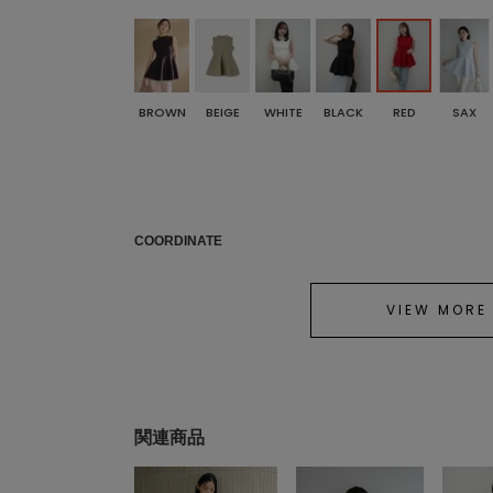
BROWN
BEIGE
WHITE
BLACK
RED
SAX
COORDINATE
VIEW MORE
関連商品