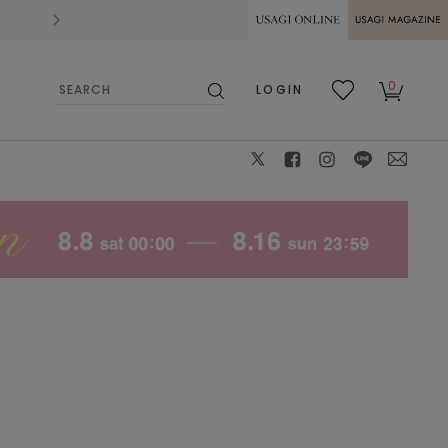
2026.07.28
熊本県熊本地方を震源とする地震の影響によ
USAGI ONLINE
USAGI
0
LOGIN
MAGAZINE
検
お気
カー
索
に入
ト
り
X
facebook
instagram
LINE
mail
モデル身長：157cm、着用サイズ：1、着用カラー：SAX（
カラー）