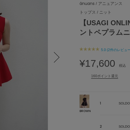
ánuans
/ アニュアンス
トップス
/
ニット
【USAGI O
ントペプラムニ
5.0 (2件のレビュー
¥17,600
税込
Next
160ポイント還元
1
SOLDO
BROWN
2
SOLDO