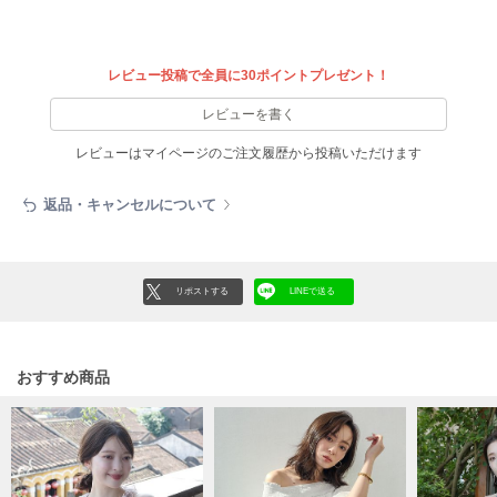
フレイアイディー
FURFUR
ファーファー
レビュー投稿で全員に30ポイントプレゼント！
レビューを書く
gelato pique
レビューはマイページのご注文履歴から投稿いただけます
ジェラート ピケ
返品・キャンセルについて
GELATO PIQUE CAT&DOG
ジェラート ピケ キャットアンドドッグ
gelato pique Sleep
ジェラート ピケ スリープ
リポストする
LINEで送る
GRAMICCI
グラミチ
おすすめ商品
Henon.
へノン