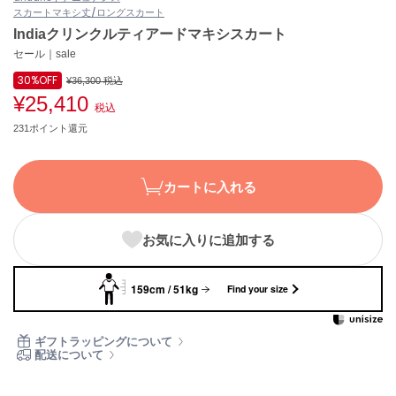
スカート
マキシ丈/ロングスカート
ASICS
アシックス
Indiaクリンクルティアードマキシスカート
セール｜sale
30%
OFF
¥36,300
税込
¥25,410
Ballelite
税込
バレリット
231ポイント還元
BANDOLIER
バンドリヤー
カートに入れる
Barbour
バブアー
お気に入りに追加する
Beyond Closet
ビヨンドクローゼット
159cm / 51kg
Find your size
Calvin Klein
ギフトラッピングについて
カルバン・クライン
配送について
CELFORD
セルフォード