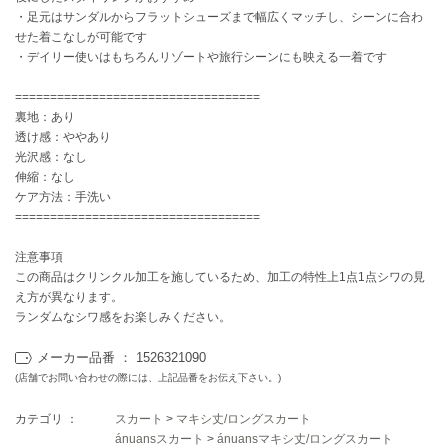
EIMY ISTOIRE
・足元はサンダルからフラットシューズまで幅広くマッチし、シーンに合わ
エイミー イストワール
せた着こなしが可能です
・デイリー使いはもちろんリゾートや旅行シーンにも映える一着です
emmi
エミ
===================================
裏地：あり
emmi atelier
エミ アトリエ
透け感：ややあり
光沢感：なし
emmi yoga
伸縮：なし
エミヨガ
ケア方法：手洗い
===================================
ETRÉ TOKYO
エトレトウキョウ
注意事項
この商品はクリンクル加工を施しているため、加工の特性上1点1点シワの見
ey
え方が異なります。
アイ
ランダムなシワ感をお楽しみください。
メーカー品番 ： 1526321090
(店舗でお問い合わせの際には、上記品番をお伝え下さい。)
FILA
フィラ
カテゴリ ：
スカート
>
マキシ丈/ロングスカート
FRAY I.D
ánuansスカート
>
ánuansマキシ丈/ロングスカート