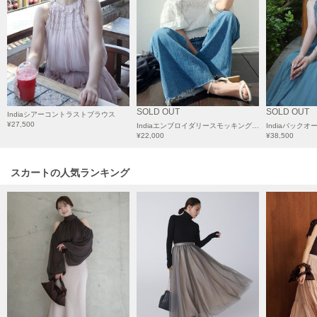
HUNTER
ハンター
HOKA ONEONE
ホカ オネオネ
KEEN
SOLD OUT
SOLD OUT
Indiaシアーコントラストブラウス
キーン
¥27,500
Indiaエンブロイダリースモッキングブラウス
¥22,000
¥38,500
スカートの人気ランキング
LAATO
ラート
le
ル
le coq sportif
ルコックスポルティフ
LeSportsac
レスポートサック