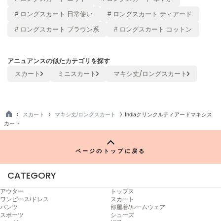
ヌル
# ロングスカート 日常使い
# ロングスカート ティアード
# ロングスカート ブラウン系
# ロングスカート コットン
On
オン
アニュアンスの似たカテゴリを探す
Onitsuka Tiger
スカート
ミニスカート
マキシ丈/ロングスカート
オニツカ タイガー
ORGUE
オルグ
スカート
マキシ丈/ロングスカート
Indiaクリンクルティアードマキシス
TO
カート
ORR
P
オル
ページのトップに戻る
PATRICK
CATEGORY
パトリック
アウター
トップス
ワンピース/ドレス
スカート
Philly chocolate
パンツ
部屋着/ルームウェア
フィリーチョコレート
スポーツ
シューズ