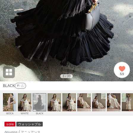
adidas
アディダス
(2008)
adidas by Stella McCartney
アディダス バイ ステラマッカートニー
914)
ALLISON BROWN
アリソンブラウン
03)
amabro
アマブロ
リー (655)
Ame no chi Hare
59
アメノチハレ
3
33
/
ョン雑貨 (848)
BLACK
F
: △
AMOMMA
アモマ
/ランジェリー (127)
ánuans
ェア (124)
アニュアンス
MOCA
WHITE
BLACK
ànuke
sale
ウォッシャブル
 (121)
アンヌーク
ánuans / アニュアンス