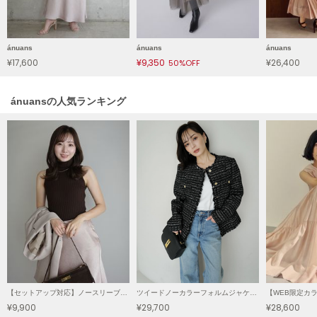
LILY BROWN
リリーブラウン
ánuans
ánuans
ánuans
LILY BROWN Lingerie
¥17,600
¥9,350
¥26,400
50%OFF
リリーブラウンランジェリー
LITTLE UNION TOKYO
ánuansの人気ランキング
リトルユニオン トウキョウ
made of Organics
メイドオブオーガニクス
MICHU COQUETTE
ミチュ コケット
MIESROHE
ミースロエ
miies miim
【セットアップ対応】ノースリーブウールリブニットトップス
ツイードノーカラーフォルムジャケット
ミーエスミーム
¥9,900
¥29,700
¥28,600