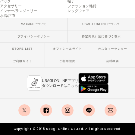
バッグ
帽子
poláura
アクセサリー
ファッション雑貨
ポローラ
インナー/ランジェリー
レッグウェア
水着/浴衣
PUMA
MA CARDについて
USAGI ONLINEについて
プーマ
プライバシーポリシー
特定商取引法に基づく表示
STORE LIST
オフィシャルサイト
カスタマーセンター
Reebok
リーボック
ご利用ガイド
ご利用規約
会社概要
SALOMON
USAGI ONLINEアプリ
サロモン
ダウンロードはこちら
sanrio house
サンリオハウス
SESAME STREET MARKET
セサミストリートマーケット
x
facebook
instagram
LINE
mail
SHAKA
Copyright © 2018 Usagi Online Co.,Ltd. All Rights Reserved.
シャカ