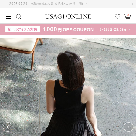
2026.07.29
令和8年熊本地震 被災地への支援に関して
0
MEN
MEN
KIDS
KIDS
BABY
BABY
BEAUTY
BEAUTY
LIFE STYLE
LIFE STYLE
検索
お気
カー
に入
ト
り
(708)
(3024)
B
C
D
E
F
G
I
J
K
L
M
N
ス/ドレス (1160)
P
Q
R
S
T
U
(561)
その
W
X
Y
Z
他
882)
ルームウェア (541)
ACYM
アシーム
(121)