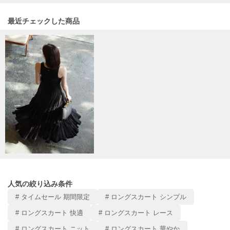
Mila Owen
ミラオーウェン
関連記事
最近チェックした商品
MOIGE
モワージュ
MUCHA
ミュシャ
NEW Balance
ニューバランス
nezu
ネズ
NIKE
ナイキ
人気の絞り込み条件
# タイムセール 期間限定
# ロングスカート シンプル
NOWNS
ナウンス
# ロングスカート 快適
# ロングスカート レース
null.
# ロングスカート ニット
# ロングスカート 華やか