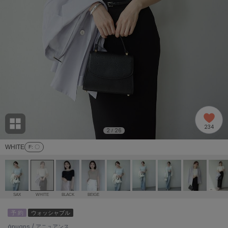
adidas
アディダス
(2005)
adidas by Stella McCartney
アディダス バイ ステラマッカートニー
916)
ALLISON BROWN
アリソンブラウン
07)
amabro
アマブロ
リー (664)
Ame no chi Hare
234
アメノチハレ
2
26
/
ョン雑貨 (865)
WHITE
F
: 〇
AMOMMA
アモマ
/ランジェリー (127)
ánuans
ェア (121)
アニュアンス
SAX
WHITE
BLACK
BEIGE
ànuke
予 約
ウォッシャブル
 (124)
アンヌーク
ánuans / アニュアンス