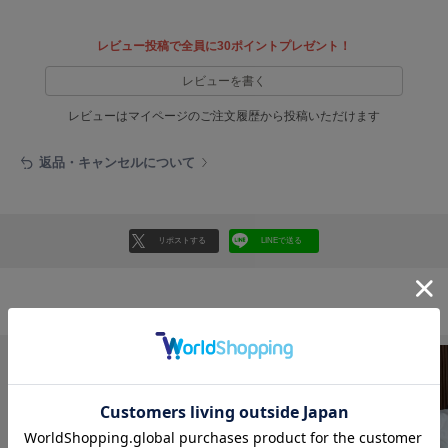
フレイアイディー
FURFUR
レビュー投稿で全員に30ポイントプレゼント！
ファーファー
レビューを書く
レビューはマイページのご注文履歴から投稿いただけます
gelato pique
ジェラート ピケ
返品・キャンセルについて
GELATO PIQUE CAT&DOG
ジェラート ピケ キャットアンドドッグ
リポストする
LINEで送る
gelato pique Sleep
ジェラート ピケ スリープ
GRAMICCI
おすすめ商品
グラミチ
Henon.
へノン