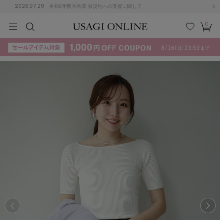
2026.07.29
令和8年熊本地震 被災地への支援に関して
0
MEN
MEN
KIDS
KIDS
BABY
BABY
BEAUTY
BEAUTY
LIFE STYLE
LIFE STYLE
検索
お気
カー
に入
ト
り
(715)
(3074)
B
C
D
E
F
G
I
J
K
L
M
N
ス/ドレス (1179)
P
Q
R
S
T
U
(570)
その
W
X
Y
Z
他
890)
ルームウェア (535)
ACYM
アシーム
(121)