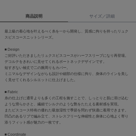
célon
商品説明
サイズ／詳細
セロン
Clarks Premium
最上級の着心地を叶えるべく糸を一から開発し、質感に拘りを持ったリュク
クラークス
スビスコースニットシリーズ。
CODE A
■ Design
コードエー
ご好評いただきましたリュクスビスコースがハーフスリーブになり再登場。
デコルテをきれいに見せてくれるボートネックデザインです。
COLE HAAN
短すぎない袖丈で二の腕周りもカバー。
コール ハーン
ミニマルなデザインながらも設計や細部の仕様に拘り、身体のラインを美し
く見せてくれるシルエットに仕上げました。
CONVERSE
コンバース
■ Fabric
糸の仕上げに通常よりも多くの工程を施すことで、しっとりと肌に溶け込む
ような滑らかさと、繊細でシルクのような艶をたたえる素材感を実現。
DANSKIN
またビスコース特有の優れた吸放湿性で季節を問わず快適に着用できます。
ダンスキン
凹凸のあるリブで編み立て、ストレスフリーな伸縮性と身体に心地よく寄り
添うフィット感が魅力の一枚です。
■ Coordinate