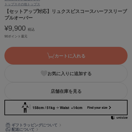
トップス
その他トップス
ASICS
アシックス
【セットアップ対応】リュクスビスコースハーフスリーブ
プルオーバー
¥9,900
税込
Ballelite
90ポイント還元
バレリット
BANDOLIER
バンドリヤー
カートに入れる
Barbour
バブアー
お気に入りに追加する
Beyond Closet
ビヨンドクローゼット
店舗在庫を見る
158cm / 51kg
Waist +14cm
Find your size
Calvin Klein
カルバン・クライン
ギフトラッピングについて
CELFORD
配送について
セルフォード