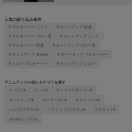
ヌル
人気の絞り込み条件
On
# プルオーバー ニット
# セットアップ 快適
オン
# プルオーバー ブルー系
# セットアップ ニット
Onitsuka Tiger
# プルオーバー 快適
# セットアップ ブルー系
オニツカ タイガー
# セットアップ ánuans
# ボートネック プルオーバー
ORGUE
オルグ
# シルク プルオーバー
# セットアップ シルク
ORR
オル
アニュアンスの似たカテゴリを探す
トップス
ニット
カットソー/Tシャツ
タンクトップ
カーディガン
キャミソール
PATRICK
パトリック
シャツ/ブラウス
ベアトップ/ビスチェ
スウェット
その他トップス
Philly chocolate
フィリーチョコレート