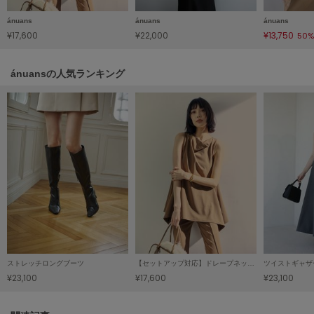
LILY BROWN
ánuans
ánuans
ánuans
リリーブラウン
¥17,600
¥22,000
¥13,750
50%
LILY BROWN Lingerie
リリーブラウンランジェリー
ánuansの人気ランキング
LITTLE UNION TOKYO
リトルユニオン トウキョウ
made of Organics
メイドオブオーガニクス
MICHU COQUETTE
ミチュ コケット
MIESROHE
ミースロエ
ストレッチロングブーツ
【セットアップ対応】ドレープネックミディブラウス
ツイストギャザ
¥23,100
¥17,600
¥23,100
miies miim
ミーエスミーム