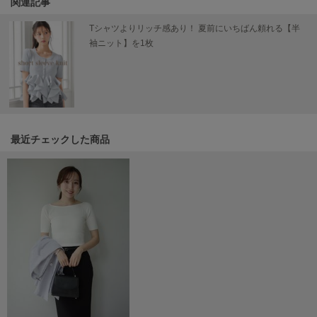
関連記事
Mila Owen
ミラオーウェン
Tシャツよりリッチ感あり！ 夏前にいちばん頼れる【半
袖ニット】を1枚
MOIGE
モワージュ
MUCHA
ミュシャ
最近チェックした商品
NEW Balance
ニューバランス
nezu
ネズ
NIKE
ナイキ
NOWNS
ナウンス
null.