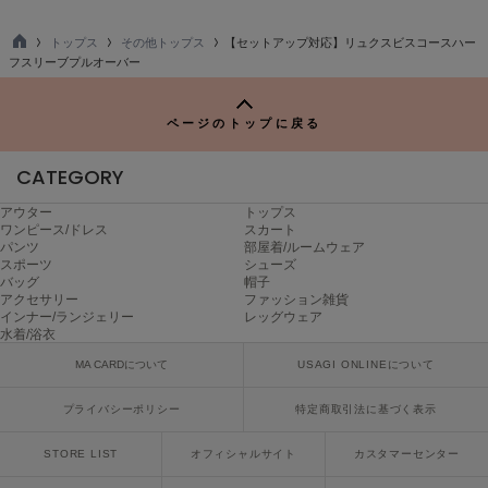
poláura
ポローラ
トップス
その他トップス
【セットアップ対応】リュクスビスコースハー
TO
フスリーブプルオーバー
P
PUMA
プーマ
ページのトップに戻る
CATEGORY
Reebok
リーボック
アウター
トップス
ワンピース/ドレス
スカート
パンツ
部屋着/ルームウェア
スポーツ
シューズ
SALOMON
バッグ
帽子
サロモン
アクセサリー
ファッション雑貨
インナー/ランジェリー
レッグウェア
水着/浴衣
sanrio house
サンリオハウス
MA CARDについて
USAGI ONLINEについて
SESAME STREET MARKET
プライバシーポリシー
特定商取引法に基づく表示
セサミストリートマーケット
STORE LIST
オフィシャルサイト
カスタマーセンター
SHAKA
シャカ