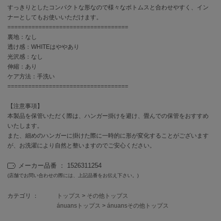
EIMY ISTOIRE
すっきりとしたコンパクトな形なので様々なボトムスと合わせやすく、イン
エイミー イストワール
ナーとしてもお使いいただけます。
===================================
emmi
エミ
裏地：なし
透け感：WHITEはややあり
光沢感：なし
emmi atelier
エミ アトリエ
伸縮：あり
ケア方法：手洗い
emmi yoga
===================================
エミヨガ
【注意事項】
ETRÉ TOKYO
本製品を保管いただく際は、ハンガー掛けを避け、畳んでの保管をおすすめ
エトレトウキョウ
いたします。
また、細めのハンガーに掛けた際に一時的に形が変化することがございます
ey
が、お洗濯により自然と整いますのでご安心ください。
アイ
メーカー品番 ： 1526311254
(店舗でお問い合わせの際には、上記品番をお伝え下さい。)
FILA
フィラ
カテゴリ ：
トップス
>
その他トップス
ánuansトップス
>
ánuansその他トップス
FRAY I.D