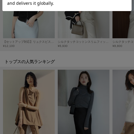
HUNTER
ハンター
HOKA ONEONE
ホカ オネオネ
【セットアップ対応】リュクスビスコースハーフスリーブカーディガン
シルクタッチコットンスリムフィットTシャツ/マシンウォッシャブル
¥12,100
¥6,930
¥8,800
KEEN
キーン
トップスの人気ランキング
LAATO
ラート
le
ル
le coq sportif
ルコックスポルティフ
LeSportsac
レスポートサック