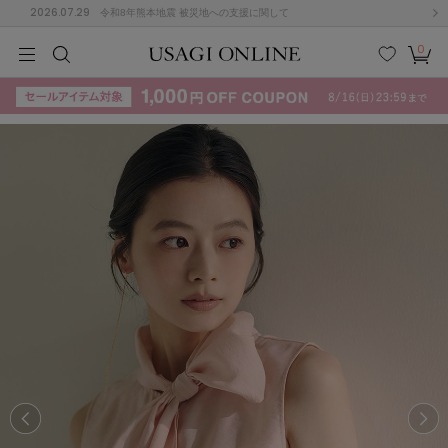
2026.07.29
令和8年熊本地震 被災地への支援に関して
0
MEN
MEN
KIDS
KIDS
BABY
BABY
BEAUTY
BEAUTY
LIFE STYLE
LIFE STYLE
検索
お気
カー
に入
ト
り
(715)
(3074)
B
C
D
E
F
G
I
J
K
L
M
N
ス/ドレス (1179)
P
Q
R
S
T
U
(570)
その
W
X
Y
Z
他
890)
ルームウェア (535)
ACYM
アシーム
(121)