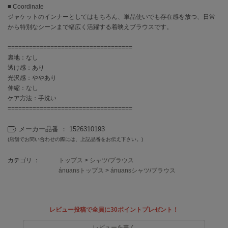
EIMY ISTOIRE
■ Coordinate
エイミー イストワール
ジャケットのインナーとしてはもちろん、単品使いでも存在感を放つ、日常
から特別なシーンまで幅広く活躍する着映えブラウスです。
emmi
エミ
===================================
裏地：なし
emmi atelier
エミ アトリエ
透け感：あり
光沢感：ややあり
伸縮：なし
emmi yoga
エミヨガ
ケア方法：手洗い
===================================
ETRÉ TOKYO
エトレトウキョウ
メーカー品番 ： 1526310193
(店舗でお問い合わせの際には、上記品番をお伝え下さい。)
ey
アイ
カテゴリ ：
トップス
>
シャツ/ブラウス
ánuansトップス
>
ánuansシャツ/ブラウス
FILA
フィラ
レビュー投稿で全員に30ポイントプレゼント！
FRAY I.D
レビューを書く