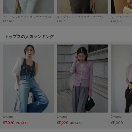
HUNTER
ハンター
コットンシルクピンタックブラウス/マシンウォッシャブル
キュプラドレープボウタイブラウス
シアールーバン
HOKA ONEONE
¥17,600
¥18,700
¥16,500
ホカ オネオネ
トップスの人気ランキング
KEEN
キーン
LAATO
ラート
le
ル
le coq sportif
ルコックスポルティフ
ánuans
ánuans
ánuans
¥7,920
¥11,220
¥11,000
20%OFF
40%OFF
LeSportsac
レスポートサック