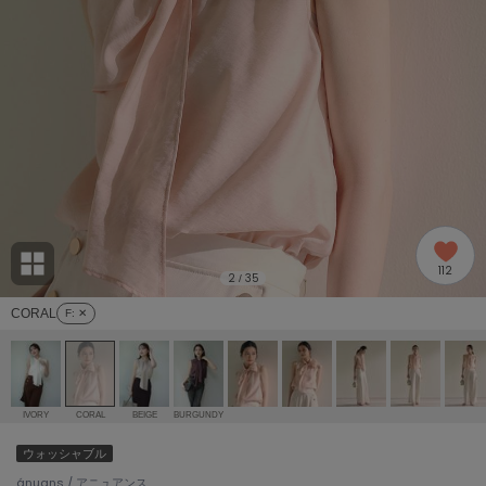
adidas
アディダス
(2005)
adidas by Stella McCartney
アディダス バイ ステラマッカートニー
916)
ALLISON BROWN
アリソンブラウン
07)
amabro
アマブロ
リー (664)
Ame no chi Hare
112
アメノチハレ
2
35
/
ョン雑貨 (865)
CORAL
F
: ✕
AMOMMA
アモマ
/ランジェリー (127)
ánuans
ェア (121)
アニュアンス
IVORY
CORAL
BEIGE
BURGUNDY
ànuke
ウォッシャブル
 (124)
アンヌーク
ánuans / アニュアンス