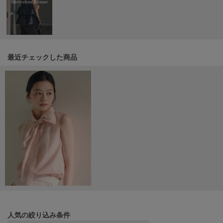
Mila Owen
ミラオーウェン
MOIGE
モワージュ
最近チェックした商品
MUCHA
ミュシャ
NEW Balance
ニューバランス
nezu
ネズ
NIKE
ナイキ
NOWNS
ナウンス
人気の絞り込み条件
null.