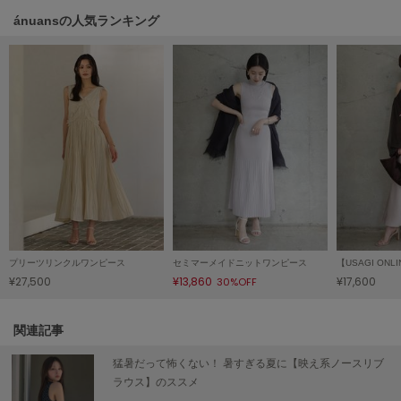
ánuansの人気ランキング
LILY BROWN
リリーブラウン
LILY BROWN Lingerie
リリーブラウンランジェリー
LITTLE UNION TOKYO
リトルユニオン トウキョウ
made of Organics
メイドオブオーガニクス
MICHU COQUETTE
プリーツリンクルワンピース
セミマーメイドニットワンピース
ミチュ コケット
¥27,500
¥13,860
¥17,600
30%OFF
MIESROHE
ミースロエ
関連記事
miies miim
猛暑だって怖くない！ 暑すぎる夏に【映え系ノースリブ
ミーエスミーム
ラウス】のススメ