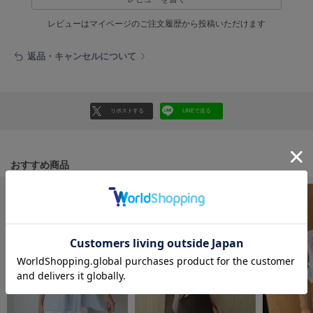
フレイアイディー
レビューはマイページのご注文履歴から投稿いただけます
FURFUR
ファーファー
返品・キャンセルについて
gelato pique
ジェラート ピケ
リポストする
LINEで送る
GELATO PIQUE CAT&DOG
ジェラート ピケ キャットアンドドッグ
おすすめ商品
gelato pique Sleep
ジェラート ピケ スリープ
GRAMICCI
グラミチ
Henon.
へノン