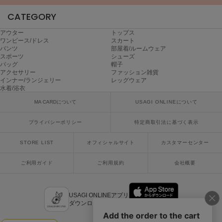
poláura
CATEGORY
ポローラ
アウター
トップス
PUMA
ワンピース/ドレス
スカート
プーマ
パンツ
部屋着/ルームウェア
スポーツ
シューズ
バッグ
帽子
アクセサリー
ファッション雑貨
インナー/ランジェリー
レッグウェア
Reebok
リーボック
水着/浴衣
MA CARDについて
USAGI ONLINEについて
プライバシーポリシー
特定商取引法に基づく表示
SALOMON
サロモン
STORE LIST
オフィシャルサイト
カスタマーセンター
sanrio house
サンリオハウス
ご利用ガイド
ご利用規約
会社概要
SESAME STREET MARKET
セサミストリートマーケット
USAGI ONLINEアプリ
ダウンロードはこちら
SHAKA
シャカ