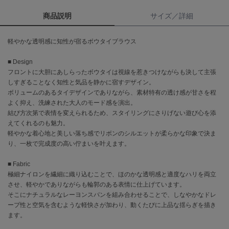
商品説明
サイズ／詳細
célon
セロン
軽やかな透明感に知性が宿るボウタイブラウス
Clarks Premium
クラークス
■ Design
フロントに大胆にあしらったボウタイは視線を惹きつけながらも決して主張
CODE A
しすぎることなく知性と気品を静かに宿すデザイン。
コードエー
ボリュームのあるタイデザインでありながら、素材特有の透け感が甘さを程
よく抑え、洗練された大人のモード感を演出。
COLE HAAN
結び方次第で表情を変えられるため、スタイリングにさりげない遊び心を添
コール ハーン
えてくれるのも魅力。
軽やかな着心地と美しい落ち感でリボンのシルエットが柔らかな印象で決ま
CONVERSE
り、一枚で完成度の高い佇まいを叶えます。
コンバース
■ Fabric
極細ナイロンを繊細に織り込むことで、ほのかな透明感と適度なハリを両立
DANSKIN
させ、軽やかでありながらも輪郭のある表情に仕上げています。
ダンスキン
そこにナチュラルなレーヨンスパンを組み合わせることで、しなやかなドレ
ープ性と空気を含むような軽快さが加わり、動くたびに上品な揺らぎを描き
ます。