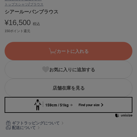
トップス
シャツ/ブラウス
ASICS
アシックス
シアールーバンブラウス
¥16,500
税込
150ポイント還元
Ballelite
バレリット
カートに入れる
BANDOLIER
バンドリヤー
お気に入りに追加する
Barbour
バブアー
Beyond Closet
店舗在庫を見る
ビヨンドクローゼット
159cm / 51kg
Find your size
Calvin Klein
カルバン・クライン
ギフトラッピングについて
配送について
CELFORD
セルフォード