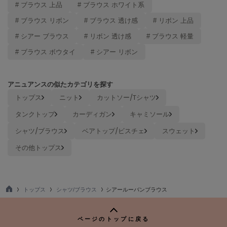
# ブラウス 上品
# ブラウス ホワイト系
ヌル
# ブラウス リボン
# ブラウス 透け感
# リボン 上品
# シアー ブラウス
# リボン 透け感
# ブラウス 軽量
On
オン
# ブラウス ボウタイ
# シアー リボン
Onitsuka Tiger
オニツカ タイガー
アニュアンスの似たカテゴリを探す
トップス
ニット
カットソー/Tシャツ
ORGUE
オルグ
タンクトップ
カーディガン
キャミソール
シャツ/ブラウス
ベアトップ/ビスチェ
スウェット
ORR
オル
その他トップス
PATRICK
パトリック
トップス
シャツ/ブラウス
シアールーバンブラウス
TO
P
Philly chocolate
フィリーチョコレート
ページのトップに戻る