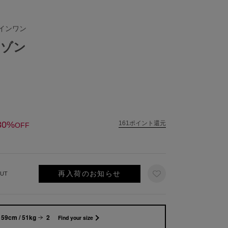
インワン
ネゾン
30%
161ポイント還元
OFF
再入荷のお知らせ
UT
159cm / 51kg
2
Find your size