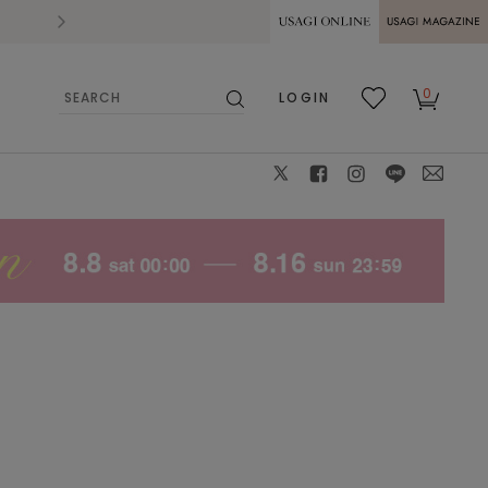
2026.07.28
熊本県熊本地方を震源とする地震の影響によ
USAGI ONLINE
USAGI
0
LOGIN
MAGAZINE
検
お気
カー
索
に入
ト
り
X
facebook
instagram
LINE
mail
ECRU
モデル身長：154cm、着用サイズ：1、着用カラー：EC