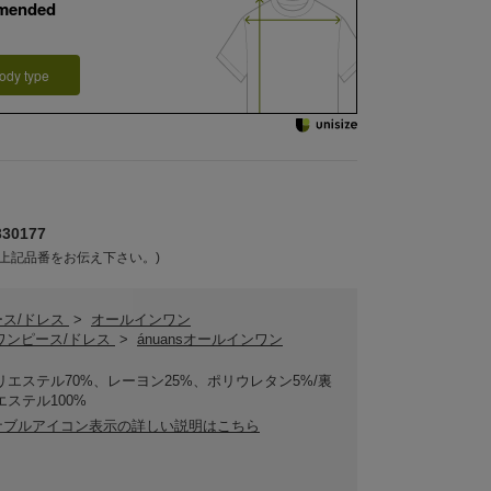
mended
ody type
30177
上記品番をお伝え下さい。)
ース/ドレス
>
オールインワン
nsワンピース/ドレス
>
ánuansオールインワン
リエステル70%、レーヨン25%、ポリウレタン5%/裏
エステル100%
ナブルアイコン表示の詳しい説明はこちら