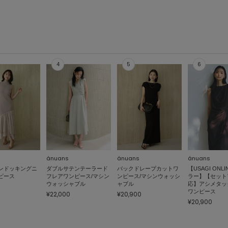
ánuans
ánuans
ánuans
ンドッキングニ
ダブルサテンテーラード
バックドレープカットワ
【USAGI ONL
ピース
フレアワンピース/マシン
ンピース/マシンウォッシ
ラー】【セット
ウォッシャブル
ャブル
応】アシメタッ
ワンピース
¥22,000
¥20,900
¥20,900