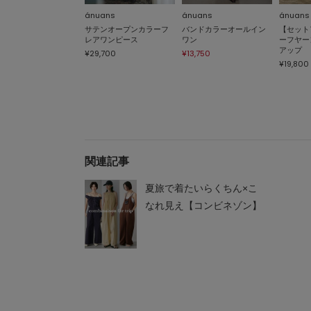
ánuans
ánuans
ánuans
サテンオープンカラーフ
バンドカラーオールイン
【セット
レアワンピース
ワン
ーフヤー
アップ
¥29,700
¥13,750
¥19,800
関連記事
夏旅で着たいらくちん×こ
なれ見え【コンビネゾン】