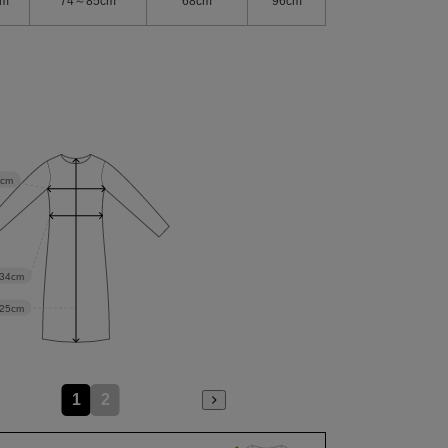
cm
74～85cm
68cm
96cm
8cm
34cm
25cm
1
2