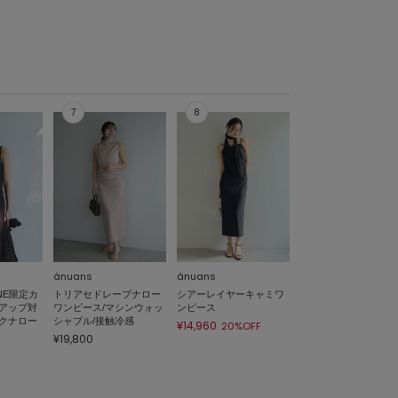
ánuans
ánuans
INE限定カ
トリアセドレープナロー
シアーレイヤーキャミワ
アップ対
ワンピース/マシンウォッ
ンピース
クナロー
シャブル/接触冷感
¥14,960
20%OFF
¥19,800