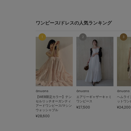
ワンピース/ドレスの人気ランキング
ánuans
ánuans
ánuans
【WEB限定カラー】テン
エアリーギャザーキャミ
ヘムライ
セルリッチオーガンティ
ワンピース
ットワン
アードワンピース/マシン
¥27,500
¥24,200
ウォッシャブル
¥28,600