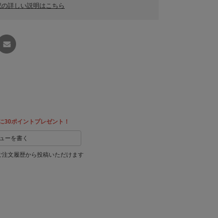
記の詳しい説明はこちら
友達に
教える
に30ポイントプレゼント！
ューを書く
ご注文履歴から投稿いただけます