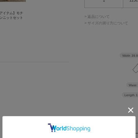
1
125
アイテム】モチ
> 返品について
ンニットセット
> サイズの測り方について
Width
39.
Waist
Length
1