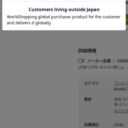
159cm 51kgRecom
2
Find out more on your b
詳細情報
メーカー品番 ： 15263
(店舗でお問い合わせの際には、
カテゴリ
ワンピ
ánua
素材
表地:ポ
地:ポリ
サステ
洗濯表記
[本体]