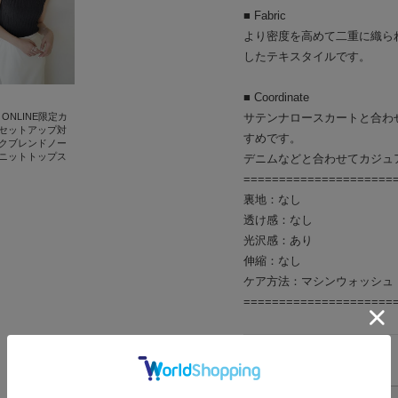
■ Fabric
より密度を高めて二重に織ら
したテキスタイルです。
■ Coordinate
サテンナロースカートと合わ
 ONLINE限定カ
セットアップ対
すめです。
クブレンドノー
ニットトップス
デニムなどと合わせてカジュ
=====================
裏地：なし
透け感：なし
光沢感：あり
伸縮：なし
ケア方法：マシンウォッシュ
=====================
アイテムサイズ