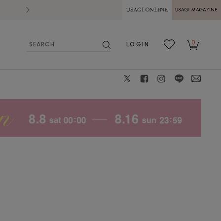
2026.07.28
熊本県熊本地方を震源とする地震の影響によ
USAGI ONLINE
USAGI
0
LOGIN
MAGAZINE
検
お気
カー
索
に入
ト
り
X
facebook
instagram
LINE
mail
モデル身長：162㎝、着用カラー：GRAYISH PINK