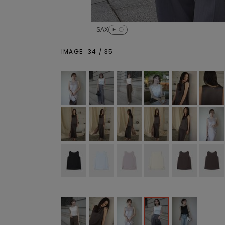
SAX
F
: 〇
IMAGE
34
/
35