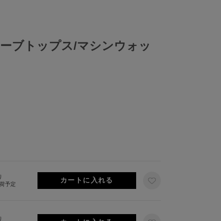
ーブトップス/マシンウォッ
り
出荷予定
り