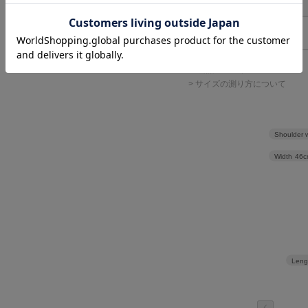
サイズ表記
F
> 返品について
> サイズの測り方について
Shoulder 
Width
46c
Leng