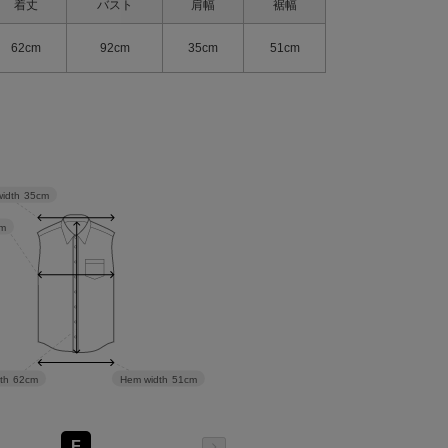
着丈
バスト
肩幅
裾幅
62cm
92cm
35cm
51cm
width
35cm
m
th
62cm
Hem width
51cm
F