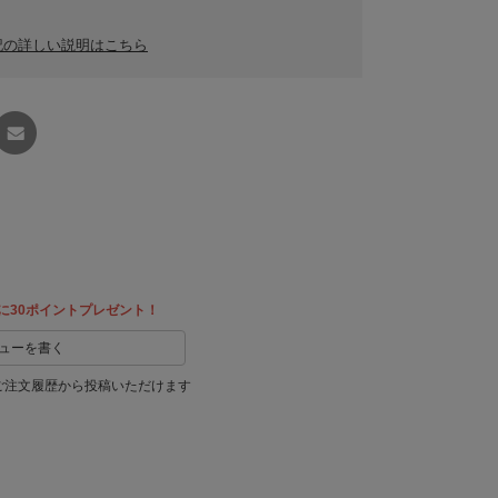
記の詳しい説明はこちら
友達に
教える
に30ポイントプレゼント！
ューを書く
ご注文履歴から投稿いただけます