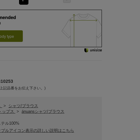
mended
m
ody type
10253
上記品番をお伝え下さい。)
ス
>
シャツ/ブラウス
sトップス
>
ánuansシャツ/ブラウス
テル100%
ナブルアイコン表示の詳しい説明はこちら