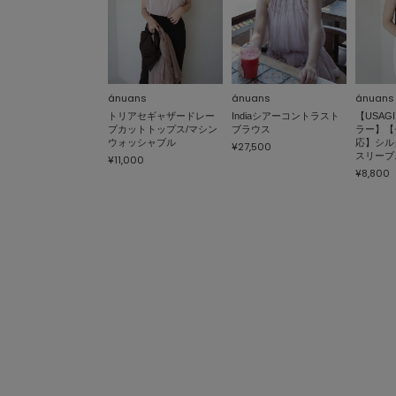
ánuans
ánuans
ánuans
トリアセギャザードレー
Indiaシアーコントラスト
【USAGI
プカットトップス/マシン
ブラウス
ラー】【
ウォッシャブル
応】シル
¥27,500
スリーブ
¥11,000
¥8,800