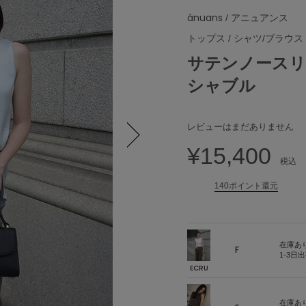
ánuans
/ アニュアンス
トップス
/
シャツ/ブラウス
サテンノースリ
シャブル
レビューはまだありません
¥15,400
Next
税込
140ポイント還元
在庫あ
F
1-3日
ECRU
在庫あ