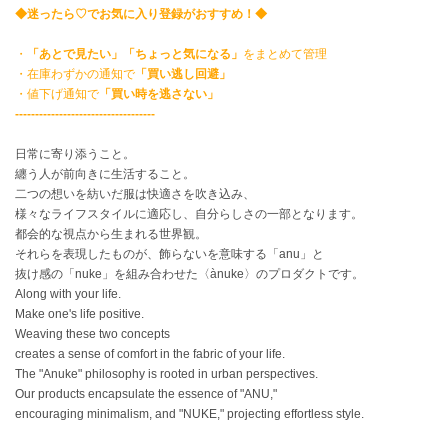
EIMY ISTOIRE
◆迷ったら♡でお気に入り登録がおすすめ！◆
エイミー イストワール
・
「あとで見たい」「ちょっと気になる」
をまとめて管理
emmi
・在庫わずかの通知で
「買い逃し回避」
エミ
・値下げ通知で
「買い時を逃さない」
-----------------------------------
emmi atelier
エミ アトリエ
日常に寄り添うこと。
纏う人が前向きに生活すること。
emmi yoga
エミヨガ
二つの想いを紡いだ服は快適さを吹き込み、
様々なライフスタイルに適応し、自分らしさの一部となります。
ETRÉ TOKYO
都会的な視点から生まれる世界観。
エトレトウキョウ
それらを表現したものが、飾らないを意味する「anu」と
抜け感の「nuke」を組み合わせた〈ànuke〉のプロダクトです。
ey
Along with your life.
アイ
Make one's life positive.
Weaving these two concepts
creates a sense of comfort in the fabric of your life.
The "Anuke" philosophy is rooted in urban perspectives.
FILA
フィラ
Our products encapsulate the essence of "ANU,"
encouraging minimalism, and "NUKE," projecting effortless style.
FRAY I.D