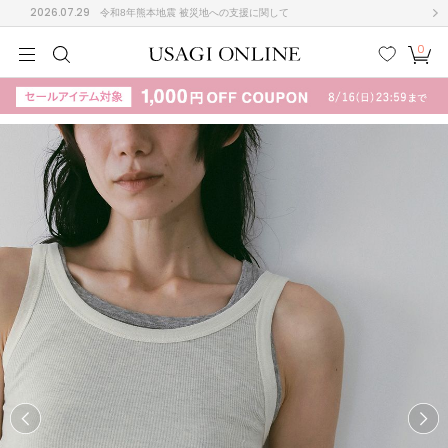
2026.07.29
令和8年熊本地震 被災地への支援に関して
0
MEN
MEN
KIDS
KIDS
BABY
BABY
BEAUTY
BEAUTY
LIFE STYLE
LIFE STYLE
検索
お気
カー
に入
ト
り
(708)
(3024)
B
C
D
E
F
G
I
J
K
L
M
N
ス/ドレス (1160)
P
Q
R
S
T
U
(561)
その
W
X
Y
Z
他
882)
ルームウェア (541)
ACYM
アシーム
(121)