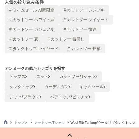
人気の絞り込み条件
ヌル
# タイムセール 期間限定
# カットソー シンプル
# カットソー ホワイト系
# カットソー レイヤード
On
# カットソー カジュアル
# カットソー 快適
オン
# カットソー 夏
# カットソー 着回し
Onitsuka Tiger
# タンクトップ レイヤード
# カットソー 長袖
オニツカ タイガー
ORGUE
オルグ
アンヌークの似たカテゴリを探す
トップス
ニット
カットソー/Tシャツ
ORR
オル
タンクトップ
カーディガン
キャミソール
シャツ/ブラウス
ベアトップ/ビスチェ
PATRICK
パトリック
トップス
カットソー/Tシャツ
Wool Rib Tanktop/ウールリブタンクトップ
Philly chocolate
TO
フィリーチョコレート
P