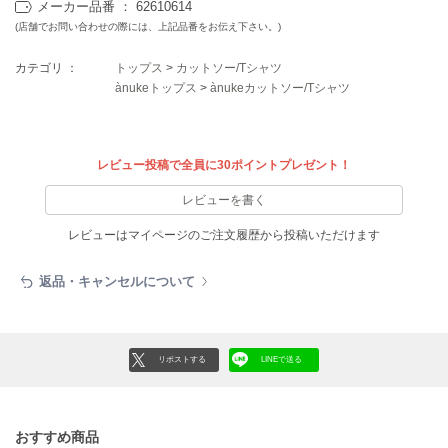
フレイアイディー
メーカー品番 ： 62610614
(店舗でお問い合わせの際には、上記品番をお伝え下さい。)
FURFUR
ファーファー
カテゴリ ：
トップス
>
カットソー/Tシャツ
ànukeトップス
>
ànukeカットソー/Tシャツ
gelato pique
ジェラート ピケ
レビュー投稿で全員に30ポイントプレゼント！
GELATO PIQUE CAT&DOG
レビューを書く
ジェラート ピケ キャットアンドドッグ
レビューはマイページのご注文履歴から投稿いただけます
gelato pique Sleep
ジェラート ピケ スリープ
返品・キャンセルについて
GRAMICCI
グラミチ
リポストする
LINEで送る
Henon.
へノン
おすすめ商品