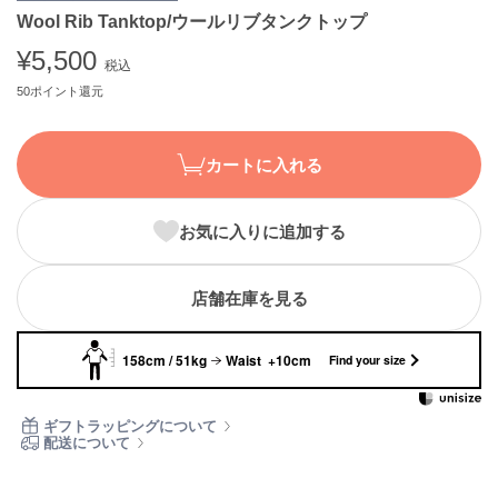
Wool Rib Tanktop/ウールリブタンクトップ
ASICS
アシックス
¥5,500
税込
50ポイント還元
Ballelite
バレリット
カートに入れる
BANDOLIER
バンドリヤー
お気に入りに追加する
Barbour
バブアー
店舗在庫を見る
Beyond Closet
ビヨンドクローゼット
158cm / 51kg
Waist +10cm
Find your size
Calvin Klein
ギフトラッピングについて
カルバン・クライン
配送について
CELFORD
セルフォード