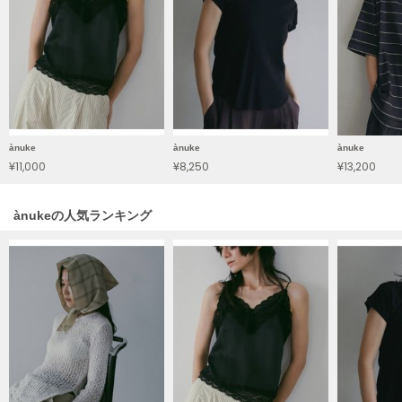
LILY BROWN
リリーブラウン
LILY BROWN Lingerie
リリーブラウンランジェリー
LITTLE UNION TOKYO
リトルユニオン トウキョウ
ànuke
ànuke
ànuke
¥11,000
¥8,250
¥13,200
made of Organics
ànukeの人気ランキング
メイドオブオーガニクス
MICHU COQUETTE
ミチュ コケット
MIESROHE
ミースロエ
miies miim
ミーエスミーム