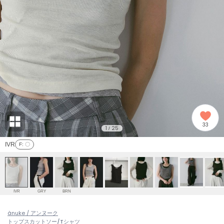
adidas
アディダス
(2008)
adidas by Stella McCartney
アディダス バイ ステラマッカートニー
914)
ALLISON BROWN
アリソンブラウン
03)
amabro
アマブロ
リー (655)
Ame no chi Hare
33
アメノチハレ
1
25
/
ョン雑貨 (849)
IVR
F
: 〇
AMOMMA
アモマ
/ランジェリー (127)
ánuans
ェア (124)
アニュアンス
IVR
GRY
BRN
ànuke
 (121)
ànuke / アンヌーク
アンヌーク
トップス
カットソー/Tシャツ