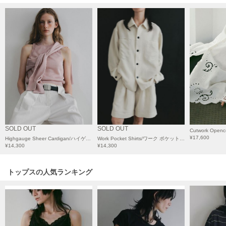
HUNTER
ハンター
HOKA ONEONE
ホカ オネオネ
KEEN
キーン
LAATO
SOLD OUT
SOLD OUT
ラート
¥17,600
Highgauge Sheer Cardigan/ハイゲージシアーカーディガン
Work Pocket Shirts/ワーク ポケット シャツ
¥14,300
¥14,300
le
ル
トップスの人気ランキング
le coq sportif
ルコックスポルティフ
LeSportsac
レスポートサック