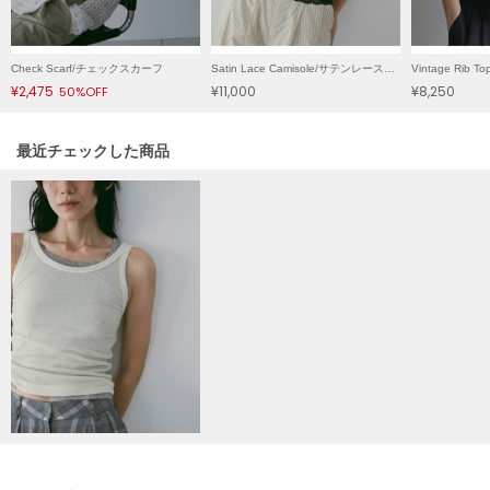
Mila Owen
ミラオーウェン
Check Scarf/チェックスカーフ
Satin Lace Camisole/サテンレースキャミソール
MOIGE
モワージュ
¥2,475
¥11,000
¥8,250
50%OFF
MUCHA
関連記事
最近チェックした商品
ミュシャ
NEW Balance
ニューバランス
nezu
ネズ
NIKE
ナイキ
NOWNS
ナウンス
null.