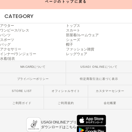
ページのトップに戻る
poláura
ポローラ
CATEGORY
PUMA
プーマ
アウター
トップス
ワンピース/ドレス
スカート
パンツ
部屋着/ルームウェア
スポーツ
シューズ
バッグ
帽子
Reebok
アクセサリー
ファッション雑貨
リーボック
インナー/ランジェリー
レッグウェア
水着/浴衣
MA CARDについて
USAGI ONLINEについて
SALOMON
サロモン
プライバシーポリシー
特定商取引法に基づく表示
STORE LIST
オフィシャルサイト
カスタマーセンター
sanrio house
サンリオハウス
ご利用ガイド
ご利用規約
会社概要
SESAME STREET MARKET
セサミストリートマーケット
USAGI ONLINEアプリ
SHAKA
ダウンロードはこちら
シャカ