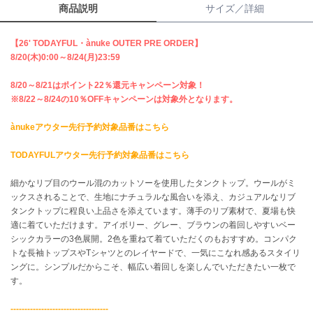
商品説明
サイズ／詳細
célon
セロン
【26' TODAYFUL・ànuke OUTER PRE ORDER】
8/20(木)0:00～8/24(月)23:59
Clarks Premium
クラークス
8/20～8/21はポイント22％還元キャンペーン対象！
※8/22～8/24の10％OFFキャンペーンは対象外となります。
CODE A
コードエー
ànukeアウター先行予約対象品番はこちら
COLE HAAN
TODAYFULアウター先行予約対象品番はこちら
コール ハーン
細かなリブ目のウール混のカットソーを使用したタンクトップ。ウールがミ
CONVERSE
ックスされることで、生地にナチュラルな風合いを添え、カジュアルなリブ
コンバース
タンクトップに程良い上品さを添えています。薄手のリブ素材で、夏場も快
適に着ていただけます。アイボリー、グレー、ブラウンの着回しやすいベー
シックカラーの3色展開。2色を重ねて着ていただくのもおすすめ。コンパク
DANSKIN
トな長袖トップスやTシャツとのレイヤードで、一気にこなれ感あるスタイリ
ダンスキン
ングに。シンプルだからこそ、幅広い着回しを楽しんでいただきたい一枚で
す。
-----------------------------------