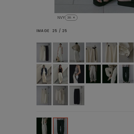
NVY
38
: ✕
IMAGE
25
/
25