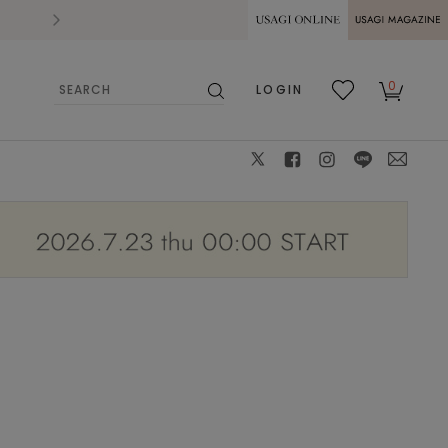
2026.07.28
熊本県熊本地方を震源とする地震の影響によ
USAGI ONLINE
USAGI
0
LOGIN
MAGAZINE
検
お気
カー
索
に入
ト
り
X
facebook
instagram
LINE
mail
model.168cm / size.38