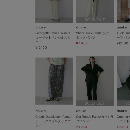
SOLD OUT
ànuke
ànuke
ànuke
Georgette Pencil Skirt/ジ
Sheer Tuck Pants/シアー
Tuck Ha
ョーゼットペンシルスカ
タックパンツ
ーフ パ
ート
¥7,700
¥12,100
¥12,100
SOLD OUT
S
ànuke
ànuke
ànuke
Check Daubletuck Pants/
Cut Rough Pants/カットラ
Crochet 
チェックダブルタックパ
フパンツ
ェニット
ンツ
¥4,950
¥9,900