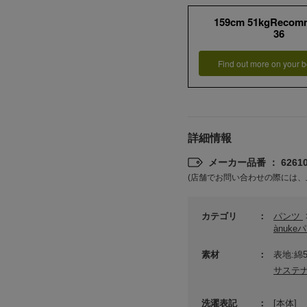
159cm 51kgRecom
36
Find out more on your b
詳細情報
メーカー品番 ： 62610
(店舗でお問い合わせの際には、
カテゴリ
パンツ
ànuke
素材
表地:綿
サステ
洗濯表記
[本体]