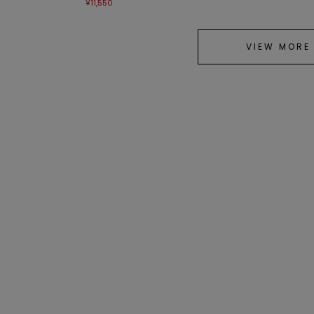
¥11,550
VIEW MORE
ànuke
ànuke
ànuke
Linen Half Pants/リネンハ
Stripe Layered Pants/スト
Doubletu
ーフパンツ
ライプレイヤードパンツ
ブルタッ
¥7,700
¥8,250
¥8,250