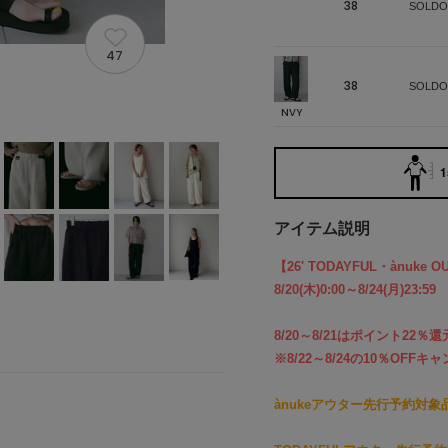
38
SOLDO
47
38
SOLDO
NVY
1
アイテム説明
【26' TODAYFUL・ànuke O
8/20(木)0:00～8/24(月)23:59
8/20～8/21はポイント22
※8/22～8/24の10％OF
ànukeアウター先行予約対