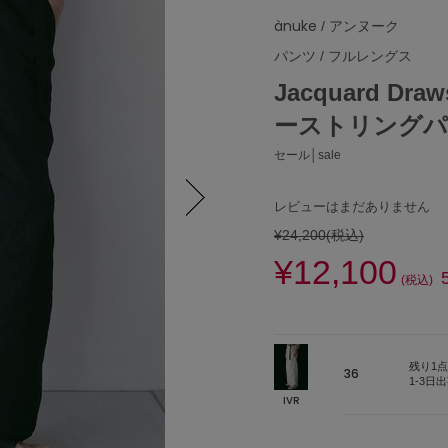
ànuke
/ アンヌーク
パンツ
/
フルレングス
Jacquard Dr
ーストリング
セール│sale
レビューはまだありません
¥24,200
(税込)
Next
¥12,100
(税込)
残り1点
36
1-3日
IVR