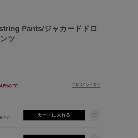
awstring Pants/ジャカードドロ
パンツ
50%
110ポイント還元
OFF
出荷予定