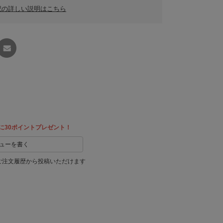
記の詳しい説明はこちら
友達に
教える
に30ポイントプレゼント！
ューを書く
ご注文履歴から投稿いただけます