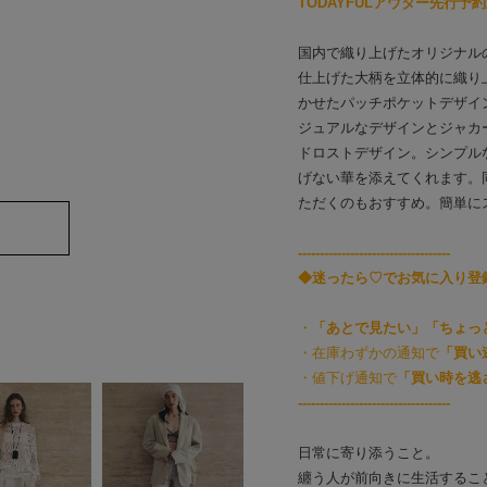
TODAYFULアウター先行予
国内で織り上げたオリジナル
仕上げた大柄を立体的に織り
かせたパッチポケットデザイ
ジュアルなデザインとジャカ
ドロストデザイン。シンプル
げない華を添えてくれます。同素材の
ただくのもおすすめ。簡単に
-----------------------------------
◆迷ったら♡でお気に入り登
・
「あとで見たい」「ちょっ
・在庫わずかの通知で
「買い
・値下げ通知で
「買い時を逃
-----------------------------------
日常に寄り添うこと。
纏う人が前向きに生活するこ