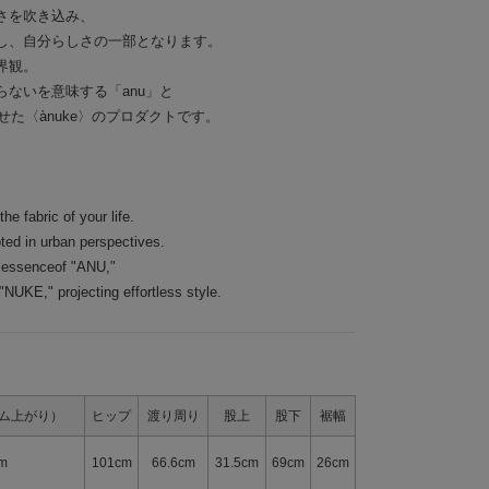
さを吹き込み、
し、自分らしさの一部となります。
界観。
ないを意味する「anu」と
せた〈ànuke〉のプロダクトです。
he fabric of your life.
ted in urban perspectives.
e essenceof "ANU,"
NUKE," projecting effortless style.
ム上がり）
ヒップ
渡り周り
股上
股下
裾幅
m
101cm
66.6cm
31.5cm
69cm
26cm