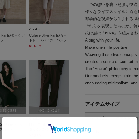
二つの想いを紡いだ服は快適
様々なライフスタイルに適応
都会的な視点から生まれる世
それらを表現したものが、飾ら
ànuke
抜け感の「nuke」を組み合わ
lf Pants/タック ハ
Cutlace Biker Pants/カッ
Along with your life.
ンツ
トレースバイカーパンツ
¥5,500
Make one's life positive.
Weaving these two concepts
creates a sense of comfort in t
The "Anuke" philosophy is roo
Our products encapsulate th
encouraging minimalism, and "
アイテムサイズ
OLD OUT
SOLD OUT
サイズ表記
ウエスト（ゴ
ànuke
Knit Skirt/クロシ
Linen Tuck Pants/リネン
スカート
タックパンツ
36
65c
¥9,350