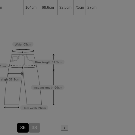
m
104cm
68.6cm
32.5cm
71cm
27cm
Waist
65cm
Rise length
31.5cm
01cm
 thigh
33.3cm
Inseam length
69cm
Hem width
26cm
36
38