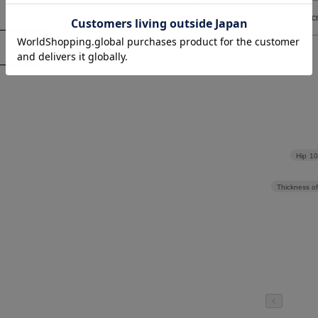
38
68c
> 返品について
> サイズの測り方について
Hip
1
ànuke
ck Wide Pants/ダ
Twill Loose Pants/ツイル
クワイドパンツ
ルーズパンツ
Thickness of
¥15,400