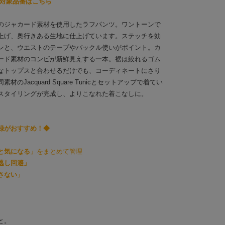
約対象品番はこちら
のジャカード素材を使用したラフパンツ。ワントーンで
上げ、奥行きある生地に仕上げています。ステッチを効
ンと、ウエストのテープやバックル使いがポイント。カ
ード素材のコンビが新鮮見えする一本。裾は絞れるゴム
なトップスと合わせるだけでも、コーディネートにさり
Jacquard Square Tunicとセットアップで着てい
スタイリングが完成し、よりこなれた着こなしに。
録がおすすめ！◆
と気になる」
をまとめて管理
逃し回避」
さない」
と。