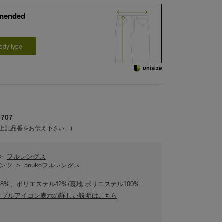
mended
ody type
707
上記品番をお伝え下さい。)
>
フルレングス
パンツ
>
ànukeフルレングス
58%、ポリエステル42%/裏地:ポリエステル100%
ナブルアイコン表示の詳しい説明はこちら