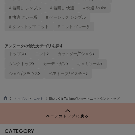
ヌル
# 着回し シンプル
# 着回し 快適
# 快適 ànuke
# 快適 グレー系
# ベーシック シンプル
On
# タンクトップ ニット
# ニット グレー系
オン
Onitsuka Tiger
アンヌークの似たカテゴリを探す
オニツカ タイガー
トップス
ニット
カットソー/Tシャツ
ORGUE
タンクトップ
カーディガン
キャミソール
オルグ
シャツ/ブラウス
ベアトップ/ビスチェ
ORR
オル
トップス
ニット
Short Knit Tanktop/ショートニットタンクトップ
TO
PATRICK
P
パトリック
ページのトップに戻る
Philly chocolate
フィリーチョコレート
CATEGORY