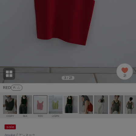
adidas
アディダス
(2009)
adidas by Stella McCartney
アディダス バイ ステラマッカートニー
916)
ALLISON BROWN
アリソンブラウン
07)
amabro
アマブロ
リー (664)
Ame no chi Hare
21
アメノチハレ
3
21
/
ョン雑貨 (865)
RED
F
: △
AMOMMA
アモマ
/ランジェリー (127)
ánuans
ェア (121)
アニュアンス
C/GRY
BLK
RED
L/GRN
ànuke
sale
 (124)
アンヌーク
ànuke / アンヌーク