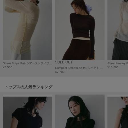
HUNTER
ハンター
HOKA ONEONE
ホカ オネオネ
KEEN
キーン
SOLD OUT
Sheer Stripe Knit/シアーストライプニット
¥5,500
¥13,200
Compact Smooth Knit/コンパクト スムース ニット
LAATO
¥7,700
ラート
トップスの人気ランキング
le
ル
le coq sportif
ルコックスポルティフ
LeSportsac
レスポートサック