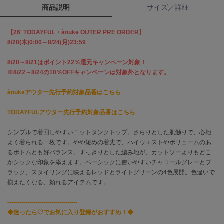
商品説明
サイズ／詳細
célon
セロン
【26' TODAYFUL・ànuke OUTER PRE ORDER】
8/20(木)0:00～8/24(月)23:59
Clarks Premium
クラークス
8/20～8/21はポイント22％還元キャンペーン対象！
※8/22～8/24の10％OFFキャンペーンは対象外となります。
CODE A
コードエー
ànukeアウター先行予約対象品番はこちら
COLE HAAN
TODAYFULアウター先行予約対象品番はこちら
コール ハーン
シンプルで着回しやすいニットタンクトップ。さらりとした肌触りで、心地
CONVERSE
コンバース
よく着られる一枚です。やや短めの着丈で、ハイウエストやボリュームのあ
るボトムとも好バランス。すっきりとした編み地が、カットソーよりもどこ
かシックな印象を添えます。ベーシックに使いやすいチャコールグレーとブ
ラック、スタイリングに映えるレッドとライトグリーンの4色展開。色違いで
DANSKIN
揃えたくなる、頼れるアイテムです。
ダンスキン
-----------------------------------
◆迷ったら♡でお気に入り登録がおすすめ！◆