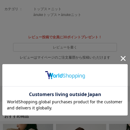
フレイアイディー
カテゴリ ：
トップス
>
ニット
FURFUR
ànukeトップス
>
ànukeニット
ファーファー
レビュー投稿で全員に30ポイントプレゼント！
gelato pique
ジェラート ピケ
レビューを書く
GELATO PIQUE CAT&DOG
レビューはマイページのご注文履歴から投稿いただけます
ジェラート ピケ キャットアンドドッグ
返品・キャンセルについて
gelato pique Sleep
ジェラート ピケ スリープ
GRAMICCI
グラミチ
リポストする
LINEで送る
Henon.
おすすめ商品
へノン