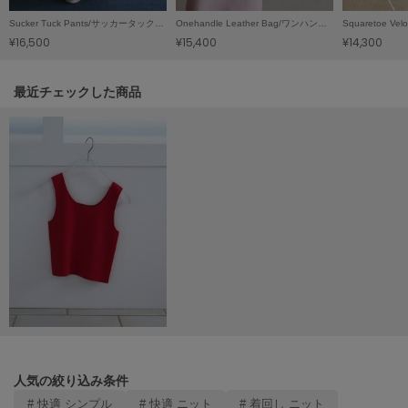
Mila Owen
ミラオーウェン
Sucker Tuck Pants/サッカータックパンツ
Onehandle Leather Bag/ワンハンドルレザーバッグ
¥16,500
¥15,400
¥14,300
MOIGE
モワージュ
関連記事
最近チェックした商品
MUCHA
ミュシャ
NEW Balance
ニューバランス
nezu
ネズ
NIKE
ナイキ
NOWNS
ナウンス
人気の絞り込み条件
# 快適 シンプル
# 快適 ニット
# 着回し ニット
null.