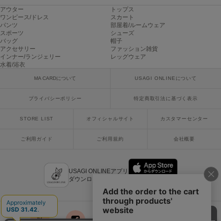
poláura
アウター
トップス
ポローラ
ワンピース/ドレス
スカート
パンツ
部屋着/ルームウェア
スポーツ
シューズ
PUMA
バッグ
帽子
プーマ
アクセサリー
ファッション雑貨
インナー/ランジェリー
レッグウェア
水着/浴衣
MA CARDについて
USAGI ONLINEについて
Reebok
リーボック
プライバシーポリシー
特定商取引法に基づく表示
STORE LIST
オフィシャルサイト
カスタマーセンター
SALOMON
サロモン
ご利用ガイド
ご利用規約
会社概要
sanrio house
サンリオハウス
USAGI ONLINEアプリ
ダウンロードはこちら
SESAME STREET MARKET
セサミストリートマーケット
SHAKA
シャカ