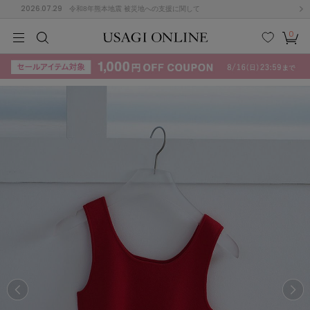
2026.07.29
令和8年熊本地震 被災地への支援に関して
0
MEN
MEN
KIDS
KIDS
BABY
BABY
BEAUTY
BEAUTY
LIFE STYLE
LIFE STYLE
検索
お気
カー
に入
ト
り
(715)
(3074)
B
C
D
E
F
G
I
J
K
L
M
N
ス/ドレス (1179)
P
Q
R
S
T
U
(570)
その
W
X
Y
Z
他
890)
ルームウェア (535)
ACYM
アシーム
(121)