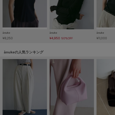
LILY BROWN
リリーブラウン
LILY BROWN Lingerie
リリーブラウンランジェリー
ànuke
ànuke
ànuke
LITTLE UNION TOKYO
¥8,250
¥4,950
¥11,000
50%OFF
リトルユニオン トウキョウ
ànukeの人気ランキング
made of Organics
メイドオブオーガニクス
MICHU COQUETTE
ミチュ コケット
MIESROHE
ミースロエ
miies miim
ミーエスミーム