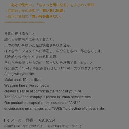
EIMY ISTOIRE
・
「あとで見たい」「ちょっと気になる」
をまとめて管理
エイミー イストワール
・在庫わずかの通知で
「買い逃し回避」
・値下げ通知で
「買い時を逃さない」
emmi
エミ
-----------------------------------
日常に寄り添うこと。
emmi atelier
エミ アトリエ
纏う人が前向きに生活すること。
二つの想いを紡いだ服は快適さを吹き込み、
emmi yoga
様々なライフスタイルに適応し、自分らしさの一部となります。
エミヨガ
都会的な視点から生まれる世界観。
それらを表現したものが、飾らないを意味する「anu」と
ETRÉ TOKYO
抜け感の「nuke」を組み合わせた〈ànuke〉のプロダクトです。
エトレトウキョウ
Along with your life.
Make one's life positive.
ey
Weaving these two concepts
アイ
creates a sense of comfort in the fabric of your life.
The "Anuke" philosophy is rooted in urban perspectives.
Our products encapsulate the essence of "ANU,"
encouraging minimalism, and "NUKE," projecting effortless style.
FILA
フィラ
メーカー品番 ： 62610524
FRAY I.D
(店舗でお問い合わせの際には、上記品番をお伝え下さい。)