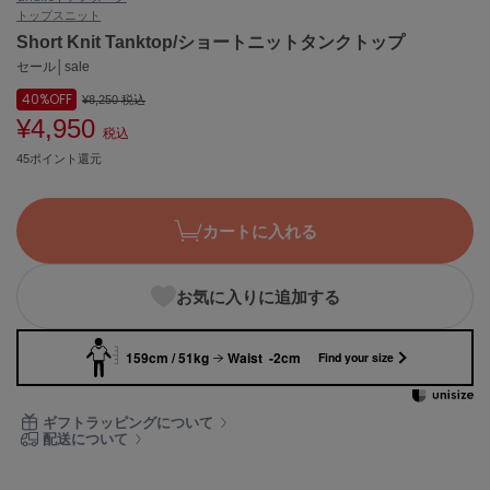
トップス
ニット
ASICS
アシックス
Short Knit Tanktop/ショートニットタンクトップ
セール│sale
40%
OFF
¥8,250
税込
¥4,950
Ballelite
税込
バレリット
45ポイント還元
BANDOLIER
バンドリヤー
カートに入れる
Barbour
バブアー
お気に入りに追加する
Beyond Closet
ビヨンドクローゼット
159cm / 51kg
Waist -2cm
Find your size
Calvin Klein
ギフトラッピングについて
カルバン・クライン
配送について
CELFORD
セルフォード