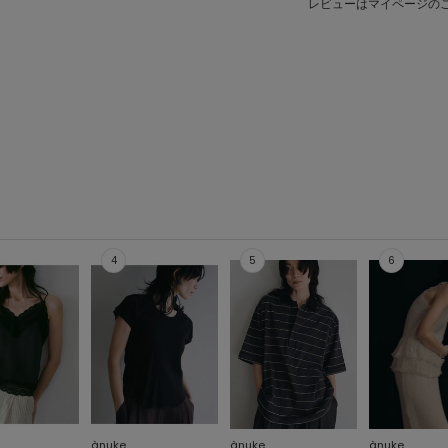
レビューはマイページの
ànuke
ànuke
ànuke