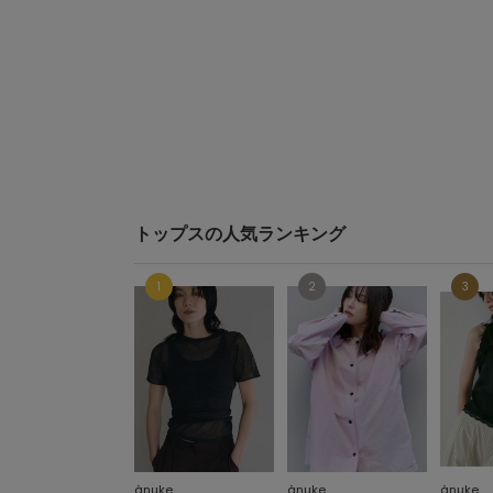
トップスの人気ランキング
ànuke
ànuke
ànuke