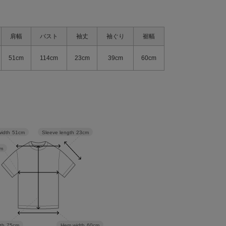
肩幅
バスト
袖丈
袖ぐり
裾幅
51cm
114cm
23cm
39cm
60cm
Sleeve length
23cm
width
51cm
m
th
75cm
Hem width
60cm