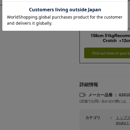
OLD OUT
158cm 51kgRecom
ànuke
Crotch +12c
ng T-Shirts/オーバ
Logo Long T-Shirts/ロゴロ
Tシャツ
ングTシャツ
Find out more on your b
¥7,700
詳細情報
メーカー品番 ： 62610
(店舗でお問い合わせの際には、
カテゴリ
トップ
ànuk