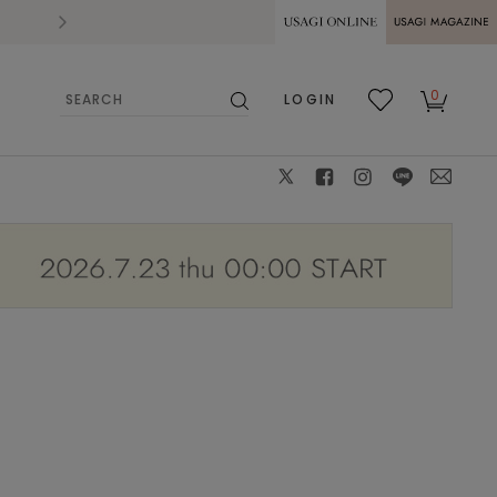
2026.07.28
熊本県熊本地方を震源とする地震の影響によ
USAGI ONLINE
USAGI
0
LOGIN
MAGAZINE
検
お気
カー
索
に入
ト
り
X
facebook
instagram
LINE
mail