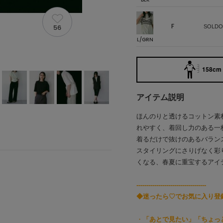
F
56
SOLDO
L/GRN
158cm 
アイテム説明
ほんのりと透けるコットン素
れやすく、着回し力のある一
着るだけで抜けのあるバラン
スタイリングにさりげなく彩
くなる、春夏に重宝するアイ
-----------------------------------
◆迷ったら♡でお気に入り登
・
「あとで見たい」「ちょっ