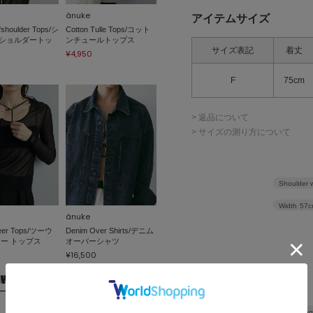
ànuke
アイテムサイズ
fshoulder Tops/シ
Cotton Tulle Tops/コット
ショルダートッ
ンチュールトップス
サイズ表記
着丈
¥4,950
F
75cm
> 返品について
> サイズの測り方について
Shoulder 
Width
57c
ànuke
eer Tops/ツーウ
Denim Over Shirts/デニム
アー トップス
オーバーシャツ
¥16,500
Leng