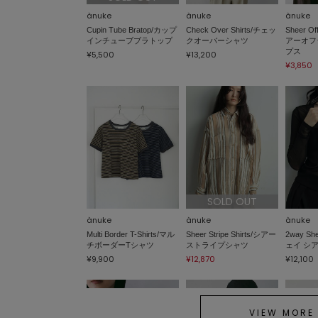
ànuke
ànuke
ànuke
Cupin Tube Bratop/カップ
Check Over Shirts/チェッ
Sheer Of
インチューブブラトップ
クオーバーシャツ
アーオフ
プス
¥5,500
¥13,200
¥3,850
SOLD OUT
ànuke
ànuke
ànuke
Multi Border T-Shirts/マル
Sheer Stripe Shirts/シアー
2way Sh
チボーダーTシャツ
ストライプシャツ
ェイ シ
¥9,900
¥12,870
¥12,100
VIEW MORE