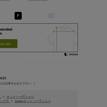
F
mended
m
ody type
625
上記品番をお伝え下さい。)
ス
>
カットソー/Tシャツ
eトップス
>
ànukeカットソー/Tシャツ