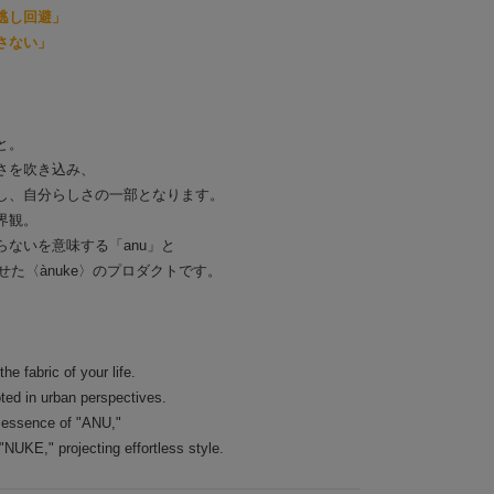
逃し回避」
さない」
と。
さを吹き込み、
し、自分らしさの一部となります。
界観。
ないを意味する「anu」と
せた〈ànuke〉のプロダクトです。
he fabric of your life.
ted in urban perspectives.
 essence of "ANU,"
NUKE," projecting effortless style.