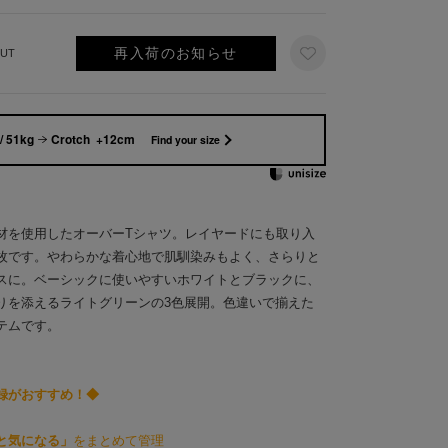
再入荷のお知らせ
UT
/ 51kg
Crotch +12cm
Find your size
材を使用したオーバーTシャツ。レイヤードにも取り入
枚です。やわらかな着心地で肌馴染みもよく、さらりと
スに。ベーシックに使いやすいホワイトとブラックに、
りを添えるライトグリーンの3色展開。色違いで揃えた
テムです。
録がおすすめ！◆
と気になる」
をまとめて管理