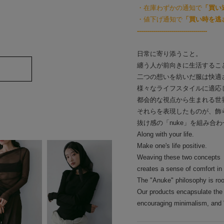
・在庫わずかの通知で
「買い
・値下げ通知で
「買い時を逃
-----------------------------------
日常に寄り添うこと。
纏う人が前向きに生活するこ
二つの想いを紡いだ服は快適
様々なライフスタイルに適応
都会的な視点から生まれる世
それらを表現したものが、飾ら
抜け感の「nuke」を組み合わ
Along with your life.
Make one's life positive.
Weaving these two concepts
creates a sense of comfort in t
The "Anuke" philosophy is roo
Our products encapsulate the
encouraging minimalism, and "