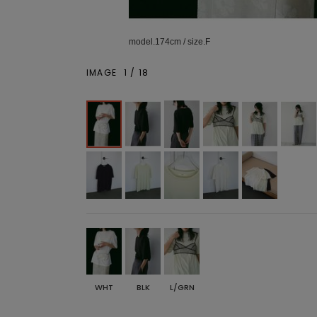
model.174cm / size.F
IMAGE
1
/
18
WHT
BLK
L/GRN