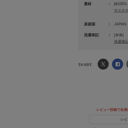
素材
綿100%
サステ
原産国
JAPAN
洗濯表記
[本体]
洗濯表
SHARE
Xでシ
facebook
ェア
でシェ
ア
レビュー投稿で全員
レビ