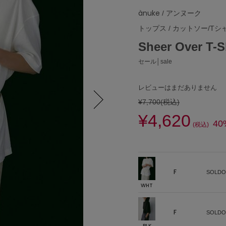
ànuke
/ アンヌーク
トップス
/
カットソー/Tシ
Sheer Over
セール│sale
レビューはまだありません
¥7,700
(税込)
¥4,620
Next
40
(税込)
F
SOLDO
WHT
F
SOLDO
BLK