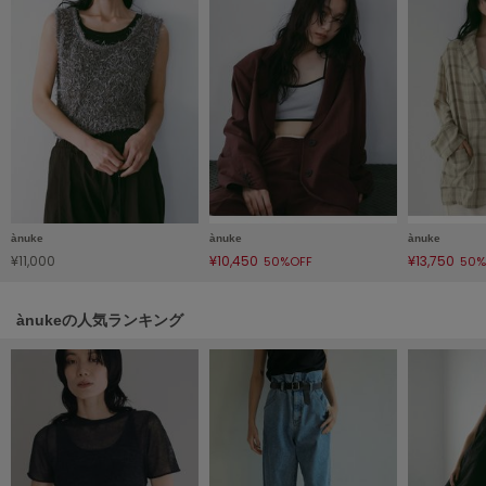
HUNTER
ハンター
HOKA ONEONE
ホカ オネオネ
KEEN
キーン
ànuke
ànuke
ànuke
¥11,000
¥10,450
¥13,750
50%OFF
50%
LAATO
ラート
ànukeの人気ランキング
le
ル
le coq sportif
ルコックスポルティフ
LeSportsac
レスポートサック