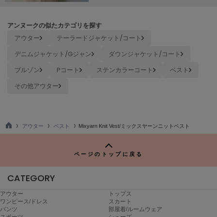
Mila Owen
ミラオーウェン
アンヌークの似たカテゴリを探す
MOIGE
アウター
テーラードジャケット/コート
モワージュ
デニムジャケット/Gジャン
ダウンジャケット/コート
MUCHA
ミュシャ
ブルゾン
Pコート
ステンカラーコート
ベスト
その他アウター
NEW Balance
ニューバランス
アウター
ベスト
Mixyarn Knit Vest/ミックスヤーンニットベスト
nezu
TO
ネズ
P
ページのトップに戻る
NIKE
ナイキ
CATEGORY
NOWNS
アウター
トップス
ナウンス
ワンピース/ドレス
スカート
パンツ
部屋着/ルームウェア
null.