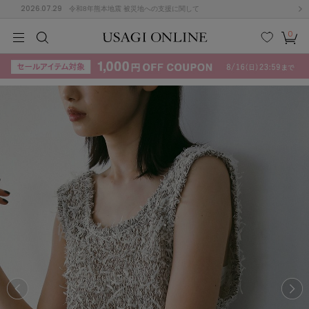
2026.07.29
令和8年熊本地震 被災地への支援に関して
0
MEN
MEN
KIDS
KIDS
BABY
BABY
BEAUTY
BEAUTY
LIFE STYLE
LIFE STYLE
検索
お気
カー
に入
ト
り
(715)
(3074)
B
C
D
E
F
G
I
J
K
L
M
N
ス/ドレス (1179)
P
Q
R
S
T
U
(570)
その
W
X
Y
Z
他
890)
ルームウェア (535)
ACYM
アシーム
(121)