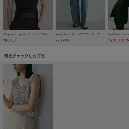
LILY BROWN
リリーブラウン
LILY BROWN Lingerie
リリーブラウンランジェリー
Wrapcami Layered Knit/ラップキャミレイヤードニット
Waist Tuck Denim/ウエストタックデニム
¥16,500
¥20,900
¥9,350
50%
LITTLE UNION TOKYO
リトルユニオン トウキョウ
関連記事
最近チェックした商品
made of Organics
メイドオブオーガニクス
MICHU COQUETTE
ミチュ コケット
MIESROHE
ミースロエ
miies miim
ミーエスミーム