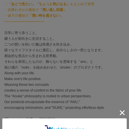
EIMY ISTOIRE
・
「あとで見たい」「ちょっと気になる」
をまとめて管理
エイミー イストワール
・在庫わずかの通知で
「買い逃し回避」
・値下げ通知で
「買い時を逃さない」
emmi
-----------------------------------
エミ
日常に寄り添うこと。
emmi atelier
エミ アトリエ
纏う人が前向きに生活すること。
二つの想いを紡いだ服は快適さを吹き込み、
様々なライフスタイルに適応し、自分らしさの一部となります。
emmi yoga
エミヨガ
都会的な視点から生まれる世界観。
それらを表現したものが、飾らないを意味する「anu」と
ETRÉ TOKYO
抜け感の「nuke」を組み合わせた〈ànuke〉のプロダクトです。
エトレトウキョウ
Along with your life.
Make one's life positive.
ey
Weaving these two concepts
アイ
creates a sense of comfort in the fabric of your life.
The "Anuke" philosophy is rooted in urban perspectives.
Our products encapsulate the essence of "ANU,"
encouraging minimalism, and "NUKE," projecting effortless style.
FILA
フィラ
メーカー品番 ： 62610519
(店舗でお問い合わせの際には、上記品番をお伝え下さい。)
FRAY I.D