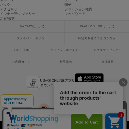
スポーツ
シューズ
ヌル
バッグ
帽子
アクセサリー
ファッション雑貨
インナー/ランジェリー
レッグウェア
水着/浴衣
On
MA CARDについて
USAGI ONLINEについて
オン
プライバシーポリシー
特定商取引法に基づく表示
Onitsuka Tiger
オニツカ タイガー
STORE LIST
オフィシャルサイト
カスタマーセンター
ORGUE
オルグ
ご利用ガイド
ご利用規約
会社概要
ORR
オル
USAGI ONLINEアプリ
ダウンロードはこちら
PATRICK
パトリック
Philly chocolate
x
facebook
instagram
LINE
mail
フィリーチョコレート
Copyright © 2018 Usagi Online Co.,Ltd. All Rights Reserved.