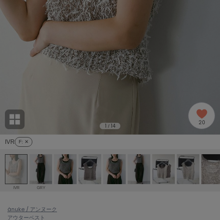
adidas
アディダス
(2005)
adidas by Stella McCartney
アディダス バイ ステラマッカートニー
916)
ALLISON BROWN
アリソンブラウン
07)
amabro
アマブロ
リー (664)
Ame no chi Hare
20
アメノチハレ
1
14
/
ョン雑貨 (865)
IVR
F
: ✕
AMOMMA
アモマ
/ランジェリー (127)
ánuans
ェア (121)
アニュアンス
IVR
GRY
ànuke
 (124)
ànuke / アンヌーク
アンヌーク
アウター
ベスト