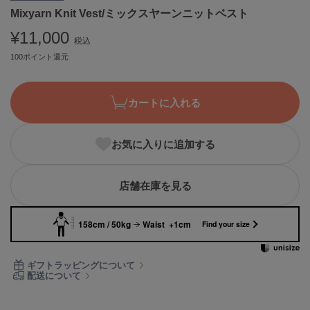
Mixyarn Knit Vest/ミックスヤーンニットベスト
ASICS
アシックス
¥11,000
税込
100ポイント還元
Ballelite
バレリット
カートに入れる
BANDOLIER
バンドリヤー
お気に入りに追加する
Barbour
バブアー
店舗在庫を見る
Beyond Closet
ビヨンドクローゼット
158cm / 50kg
Waist +1cm
Find your size
Calvin Klein
ギフトラッピングについて
カルバン・クライン
配送について
CELFORD
セルフォード