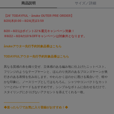
商品説明
サイズ／詳細
célon
セロン
【26' TODAYFUL・ànuke OUTER PRE ORDER】
8/20(木)0:00～8/24(月)23:59
Clarks Premium
クラークス
8/20～8/21はポイント22％還元キャンペーン対象！
※8/22～8/24の10％OFFキャンペーンは対象外となります。
CODE A
コードエー
ànukeアウター先行予約対象品番はこちら
COLE HAAN
TODAYFULアウター先行予約対象品番はこちら
コール ハーン
異なる質感の糸を織り交ぜ、立体感のある編み地に仕上げたニットベスト。
CONVERSE
フリンジのようなテープヤーンと、ほんのり光沢のあるブロンズヤーンが奥
コンバース
行きのある表情を生み出します。やわらかくほのかに透ける風合いで、軽や
かな印象に。ノースリーブとしてはもちろん、シャツやコンパクトなカット
ソーとのレイヤードもおすすめです。シンプルなボトムに合わせるだけで、
DANSKIN
スタイリングにさりげないアクセントを添えてくれる一枚。
ダンスキン
-----------------------------------
◆迷ったら♡でお気に入り登録がおすすめ！◆