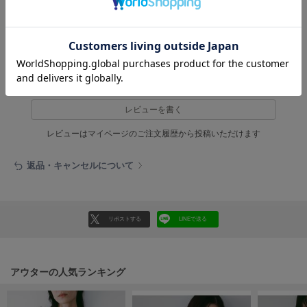
フレイアイディー
カテゴリ ：
アウター
>
ベスト
FURFUR
ànukeアウター
>
ànukeベスト
ファーファー
レビュー投稿で全員に30ポイントプレゼント！
gelato pique
ジェラート ピケ
レビューを書く
GELATO PIQUE CAT&DOG
レビューはマイページのご注文履歴から投稿いただけます
ジェラート ピケ キャットアンドドッグ
返品・キャンセルについて
gelato pique Sleep
ジェラート ピケ スリープ
GRAMICCI
グラミチ
リポストする
LINEで送る
アウターの人気ランキング
Henon.
へノン