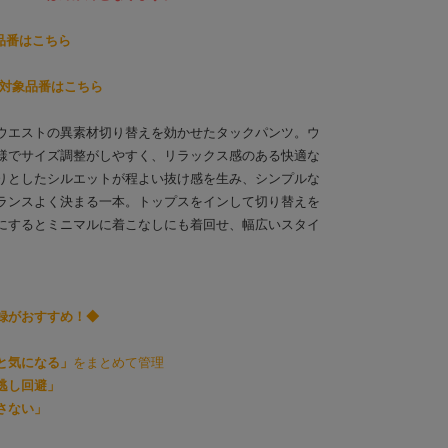
象品番はこちら
約対象品番はこちら
ウエストの異素材切り替えを効かせたタックパンツ。ウ
様でサイズ調整がしやすく、リラックス感のある快適な
りとしたシルエットが程よい抜け感を生み、シンプルな
ランスよく決まる一本。トップスをインして切り替えを
にするとミニマルに着こなしにも着回せ、幅広いスタイ
録がおすすめ！◆
と気になる」
をまとめて管理
逃し回避」
さない」