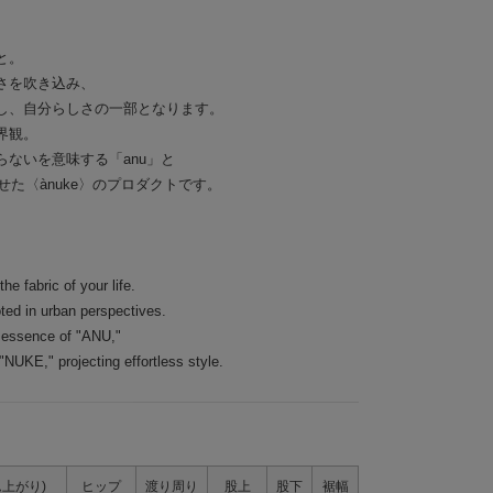
と。
さを吹き込み、
し、自分らしさの一部となります。
界観。
ないを意味する「anu」と
せた〈ànuke〉のプロダクトです。
he fabric of your life.
ted in urban perspectives.
 essence of "ANU,"
NUKE," projecting effortless style.
上がり)
ヒップ
渡り周り
股上
股下
裾幅