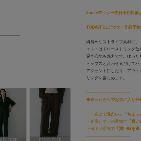
ànukeアウター先行予約対
TODAYFULアウター先行予
綺麗めなストライプ素材に、
エストはドローストリング仕
穿き心地も魅力です。ゆった
トップスと合わせるだけでバ
アクセントにしたり、アウト
リングを楽しめます。
-----------------------------------
◆迷ったら♡でお気に入り登
・
「あとで見たい」「ちょっ
・在庫わずかの通知で
「買い
・値下げ通知で
「買い時を逃
-----------------------------------
OLD OUT
SOLD OUT