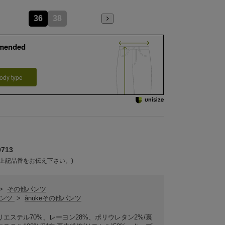
36
38
mended
ody type
713
上記品番をお伝え下さい。)
>
その他パンツ
パンツ
>
ànukeその他パンツ
リエステル70%、レーヨン28%、ポリウレタン2%/裏