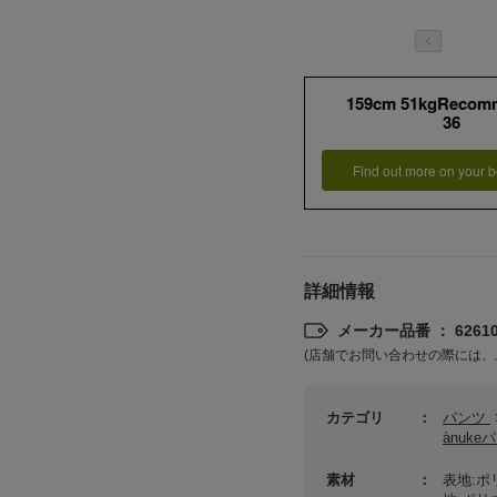
159cm 51kgRecom
36
Find out more on your b
詳細情報
メーカー品番 ： 62610
(店舗でお問い合わせの際には、
カテゴリ
パンツ
ànuke
素材
表地:ポ