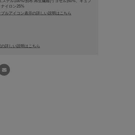
エステル100%/別布:再生繊維(リヨセル)50%、キュプ
、ナイロン25%
ナブルアイコン表示の詳しい説明はこちら
記の詳しい説明はこちら
友達に
教える