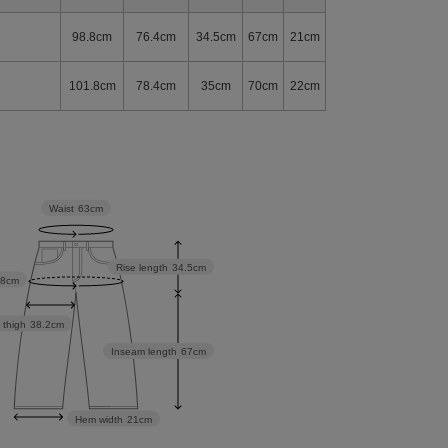
98.8cm
76.4cm
34.5cm
67cm
21cm
101.8cm
78.4cm
35cm
70cm
22cm
Waist
63cm
Rise length
34.5cm
.8cm
 thigh
38.2cm
Inseam length
67cm
Hem width
21cm