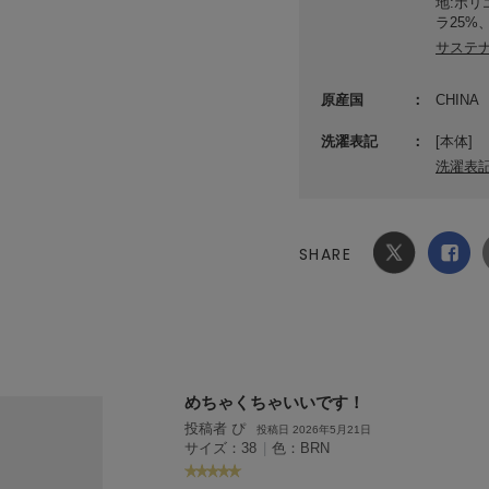
地:ポリ
ラ25%
サステ
原産国
CHINA
洗濯表記
[本体]
洗濯表
SHARE
Xでシ
facebook
ェア
でシェ
ア
めちゃくちゃいいです！
投稿者 ぴ
投稿日 2026年5月21日
サイズ：38
|
色：BRN