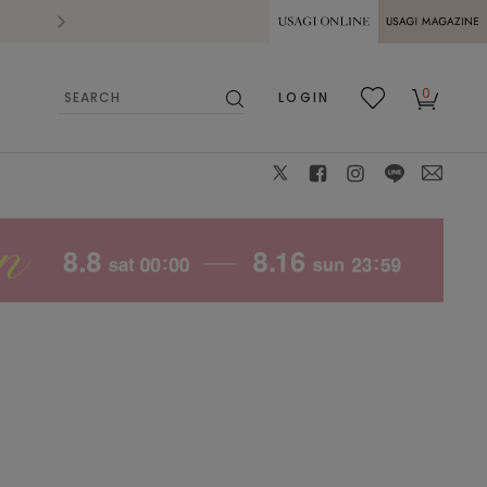
2026.07.28
熊本県熊本地方を震源とする地震の影響によ
USAGI ONLINE
USAGI
0
LOGIN
MAGAZINE
検
お気
カー
索
に入
ト
り
X
facebook
instagram
LINE
mail