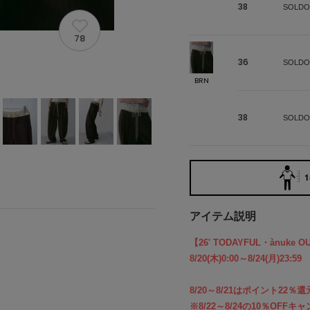
38
SOLDO
78
36
SOLDO
BRN
38
SOLDO
1
アイテム説明
【26' TODAYFUL・ànuke O
8/20(木)0:00～8/24(月)23:59
8/20～8/21はポイント22
※8/22～8/24の10％OF