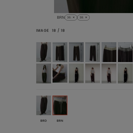
BRN
36
: ✕
38
: ✕
IMAGE
18
/
18
BRD
BRN