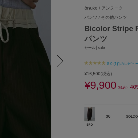
ànuke
/ アンヌーク
パンツ
/
その他パンツ
Bicolor Str
パンツ
セール│sale
5.0 (1件のレビュー
Next
¥16,500
(税込)
¥9,900
40
(税込)
36
SOLDO
BRD