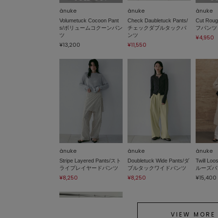
ànuke
ànuke
ànuke
Volumetuck Cocoon Pant
Check Daubletuck Pants/
Cut Rou
s/ボリュームコクーンパン
チェックダブルタックパ
フパンツ
ツ
ンツ
¥4,950
¥13,200
¥11,550
ànuke
ànuke
ànuke
Stripe Layered Pants/スト
Doubletuck Wide Pants/ダ
Twill Lo
ライプレイヤードパンツ
ブルタックワイドパンツ
ルーズパ
¥8,250
¥8,250
¥15,400
VIEW MORE