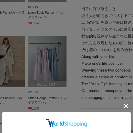
ànuke
日常に寄り添うこと。
gh Pants/カットラ
Linen Tuck Pants/リネン
纏う人が前向きに生活するこ
タックパンツ
二つの想いを紡いだ服は快適
¥9,350
様々なライフスタイルに適応
都会的な視点から生まれる世
それらを表現したものが、飾ら
抜け感の「nuke」を組み合わ
Along with your life.
Make one's life positive.
Weaving these two concepts
creates a sense of comfort in t
SOLD OUT
The "Anuke" philosophy is roo
Our products encapsulate the
ànuke
encouraging minimalism, and "
ose Pants/ツイル
Stripe Rough Pants/ストラ
ンツ
イプラフパンツ
¥8,250
アイテムサイズ
サイズ表記
ウエスト(ゴム