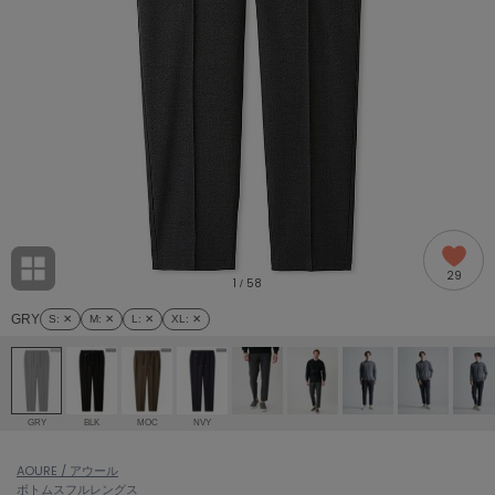
adidas
アディダス
(2005)
adidas by Stella McCartney
アディダス バイ ステラマッカートニー
916)
ALLISON BROWN
アリソンブラウン
07)
amabro
アマブロ
リー (664)
Ame no chi Hare
29
アメノチハレ
1
58
/
ョン雑貨 (865)
GRY
S
: ✕
M
: ✕
L
: ✕
XL
: ✕
AMOMMA
アモマ
/ランジェリー (127)
ánuans
ェア (121)
アニュアンス
GRY
BLK
MOC
NVY
ànuke
 (124)
AOURE / アウール
アンヌーク
ボトムス
フルレングス