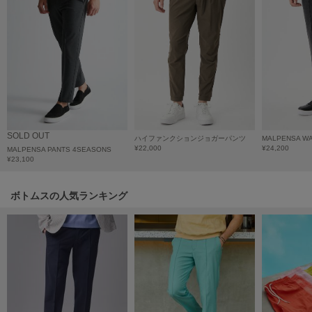
HUNTER
ハンター
HOKA ONEONE
ホカ オネオネ
KEEN
キーン
SOLD OUT
ハイファンクションジョガーパンツ
MALPENSA W
¥22,000
¥24,200
MALPENSA PANTS 4SEASONS
¥23,100
LAATO
ラート
ボトムスの人気ランキング
le
ル
le coq sportif
ルコックスポルティフ
LeSportsac
レスポートサック