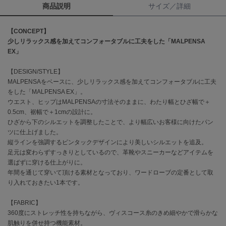
商品説明
サイズ／詳細
célon
セロン
【CONCEPT】
少しリラックス感を加えてコンフォータブルに工夫をした「MALPENSA
Clarks Premium
EX」
クラークス
【DESIGN/STYLE】
CODE A
MALPENSAをベースに、少しリラックス感を加えてコンフォータブルに工夫
コードエー
をした「MALPENSA EX」。
ウエスト、ヒップはMALPENSAの寸法そのままに、わたり幅とひざ幅で＋
COLE HAAN
0.5cm、裾幅で＋1cmの設計に。
コール ハーン
ひざから下のシルエットを調整したことで、より幅広いお客様に向けたパン
ツに仕上げました。
CONVERSE
縦ラインを強調するピンタックデザインにより美しいシルエットを追及。
コンバース
足元は変わらずすっきりとしているので、革靴やスニーカーなどアイテムを
選ばずに穿ける仕上がりに。
年間を通じて穿いて頂ける素材となっており、ワードローブの定番として取
DANSKIN
り入れておきたい1本です。
ダンスキン
【FABRIC】
360度にストレッチ性を持ちながら、ヴィスコース糸のきめ細やかで滑らかな
肌触りを併せ持つ機能素材。