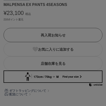
MALPENSA EX PANTS 4SEASONS
ASICS
アシックス
¥23,100
税込
210ポイント還元
Ballelite
バレリット
再入荷お知らせ
BANDOLIER
バンドリヤー
お気に入りに追加する
Barbour
バブアー
店舗在庫を見る
Beyond Closet
ビヨンドクローゼット
173cm / 70kg
M
Find your size
Calvin Klein
ギフトラッピングについて
カルバン・クライン
配送について
CELFORD
セルフォード