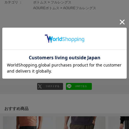
フレイアイディー
カテゴリ ：
ボトムス
>
フルレングス
AOUREボトムス
>
AOUREフルレングス
FURFUR
ファーファー
レビュー投稿で全員に30ポイントプレゼント！
gelato pique
レビューを書く
ジェラート ピケ
レビューはマイページのご注文履歴から投稿いただけます
GELATO PIQUE CAT&DOG
ジェラート ピケ キャットアンドドッグ
返品・キャンセルについて
gelato pique Sleep
ジェラート ピケ スリープ
リポストする
LINEで送る
GRAMICCI
グラミチ
おすすめ商品
Henon.
へノン