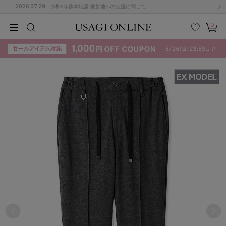
2026.07.29
令和8年熊本地震 被災地への支援に関して
0
MEN
MEN
KIDS
KIDS
BABY
BABY
BEAUTY
BEAUTY
LIFE STYLE
LIFE STYLE
検索
お気
カー
に入
ト
り
(715)
(3074)
B
C
D
E
F
G
I
J
K
L
M
N
ス/ドレス (1179)
P
Q
R
S
T
U
(570)
その
W
X
Y
Z
他
890)
ルームウェア (535)
ACYM
アシーム
(121)