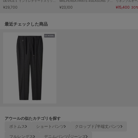
DEVICE１ イントレチャートスリッポン
MALPENSA PANTS 4SEASONS プレーン
リネンプルオー
Mila Owen
¥29,700
¥23,100
¥15,400
30
ミラオーウェン
MOIGE
関連記事
最近チェックした商品
モワージュ
MUCHA
ミュシャ
NEW Balance
ニューバランス
nezu
ネズ
NIKE
ナイキ
アウールの似たカテゴリを探す
NOWNS
ナウンス
ボトムス
ショートパンツ
クロップド/半端丈パンツ
フルレングス
デニムパンツ/ジーンズ
null.