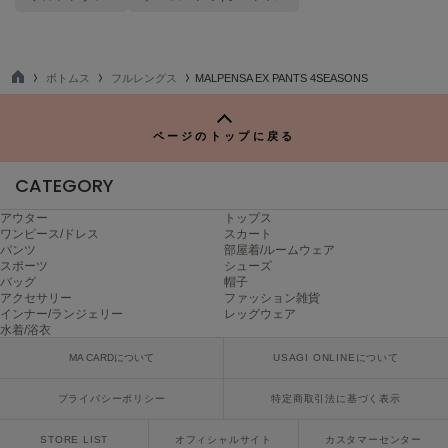
ヌル
ボトムス
フルレングス
MALPENSA EX PANTS 4SEASONS
On
TO
オン
P
ページのトップに戻る
Onitsuka Tiger
オニツカ タイガー
CATEGORY
ORGUE
オルグ
アウター
トップス
ワンピース/ドレス
スカート
パンツ
部屋着/ルームウェア
ORR
スポーツ
シューズ
オル
バッグ
帽子
アクセサリー
ファッション雑貨
インナー/ランジェリー
レッグウェア
水着/浴衣
PATRICK
MA CARDについて
USAGI ONLINEについて
パトリック
プライバシーポリシー
特定商取引法に基づく表示
Philly chocolate
フィリーチョコレート
STORE LIST
オフィシャルサイト
カスタマーセンター