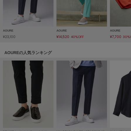
LILY BROWN
リリーブラウン
LILY BROWN Lingerie
リリーブラウンランジェリー
AOURE
AOURE
AOURE
¥23,100
¥14,520
¥7,700
40%OFF
30%
LITTLE UNION TOKYO
リトルユニオン トウキョウ
AOUREの人気ランキング
made of Organics
メイドオブオーガニクス
MICHU COQUETTE
ミチュ コケット
MIESROHE
ミースロエ
miies miim
ミーエスミーム