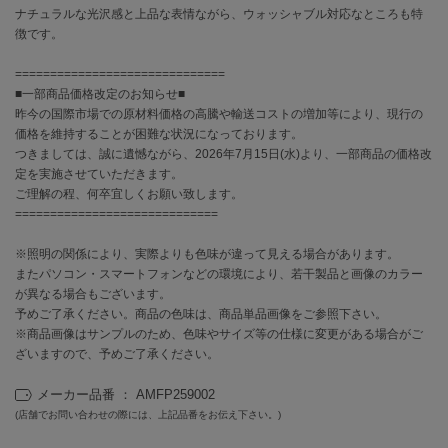
EIMY ISTOIRE
ナチュラルな光沢感と上品な表情ながら、ウォッシャブル対応なところも特
エイミー イストワール
徴です。
emmi
==============================
エミ
■一部商品価格改定のお知らせ■
昨今の国際市場での原材料価格の高騰や輸送コストの増加等により、現行の
emmi atelier
エミ アトリエ
価格を維持することが困難な状況になっております。
つきましては、誠に遺憾ながら、2026年7月15日(水)より、一部商品の価格改
定を実施させていただきます。
emmi yoga
エミヨガ
ご理解の程、何卒宜しくお願い致します。
=============================
ETRÉ TOKYO
エトレトウキョウ
※照明の関係により、実際よりも色味が違って見える場合があります。
またパソコン・スマートフォンなどの環境により、若干製品と画像のカラー
ey
が異なる場合もございます。
アイ
予めご了承ください。商品の色味は、商品単品画像をご参照下さい。
※商品画像はサンプルのため、色味やサイズ等の仕様に変更がある場合がご
ざいますので、予めご了承ください。
FILA
フィラ
メーカー品番 ： AMFP259002
(店舗でお問い合わせの際には、上記品番をお伝え下さい。)
FRAY I.D