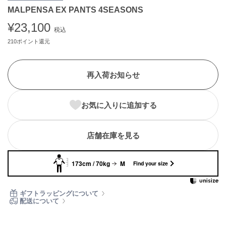
MALPENSA EX PANTS 4SEASONS
ASICS
アシックス
¥23,100
税込
210ポイント還元
Ballelite
バレリット
再入荷お知らせ
BANDOLIER
バンドリヤー
お気に入りに追加する
Barbour
バブアー
店舗在庫を見る
Beyond Closet
ビヨンドクローゼット
173cm / 70kg
M
Find your size
Calvin Klein
ギフトラッピングについて
カルバン・クライン
配送について
CELFORD
セルフォード