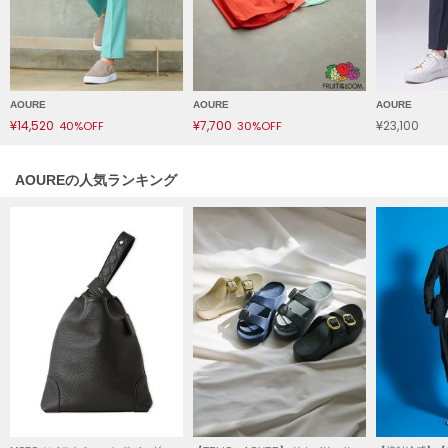
LILY BROWN
リリーブラウン
LILY BROWN Lingerie
リリーブラウンランジェリー
AOURE
AOURE
AOURE
¥14,520
¥7,700
¥23,100
40%OFF
30%OFF
LITTLE UNION TOKYO
リトルユニオン トウキョウ
AOUREの人気ランキング
made of Organics
メイドオブオーガニクス
MICHU COQUETTE
ミチュ コケット
MIESROHE
ミースロエ
miies miim
ミーエスミーム