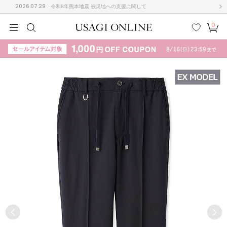
2026.07.29
令和8年熊本地震 被災地への支援に関して
0
MEN
MEN
KIDS
KIDS
BABY
BABY
BEAUTY
BEAUTY
LIFE STYLE
LIFE STYLE
検索
お気
カー
に入
ト
り
(708)
(3024)
B
C
D
E
F
G
I
J
K
L
M
N
ス/ドレス (1160)
P
Q
R
S
T
U
(561)
その
W
X
Y
Z
他
882)
ルームウェア (541)
ACYM
アシーム
(121)