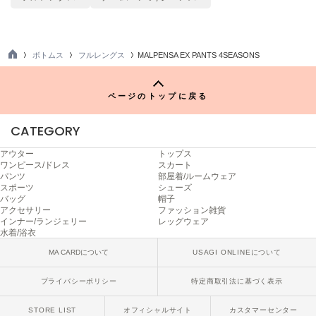
ヌル
ボトムス
フルレングス
MALPENSA EX PANTS 4SEASONS
On
TO
オン
P
ページのトップに戻る
Onitsuka Tiger
オニツカ タイガー
CATEGORY
ORGUE
オルグ
アウター
トップス
ワンピース/ドレス
スカート
パンツ
部屋着/ルームウェア
ORR
スポーツ
シューズ
オル
バッグ
帽子
アクセサリー
ファッション雑貨
インナー/ランジェリー
レッグウェア
水着/浴衣
PATRICK
MA CARDについて
USAGI ONLINEについて
パトリック
プライバシーポリシー
特定商取引法に基づく表示
Philly chocolate
フィリーチョコレート
STORE LIST
オフィシャルサイト
カスタマーセンター