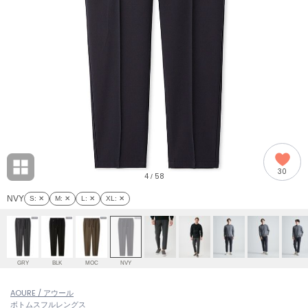
adidas
アディダス
(2008)
adidas by Stella McCartney
アディダス バイ ステラマッカートニー
914)
ALLISON BROWN
アリソンブラウン
03)
amabro
アマブロ
リー (655)
Ame no chi Hare
30
アメノチハレ
4
58
/
ョン雑貨 (848)
NVY
S
: ✕
M
: ✕
L
: ✕
XL
: ✕
AMOMMA
アモマ
/ランジェリー (127)
ánuans
ェア (124)
アニュアンス
GRY
BLK
MOC
NVY
ànuke
 (121)
AOURE / アウール
アンヌーク
ボトムス
フルレングス