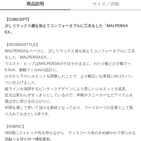
商品説明
サイズ／詳細
célon
セロン
【CONCEPT】
少しリラックス感を加えてコンフォータブルに工夫をした「MALPENSA
Clarks Premium
EX」
クラークス
【DESIGN/STYLE】
CODE A
MALPENSAをベースに、少しリラックス感を加えてコンフォータブルに工夫
コードエー
をした「MALPENSA EX」。
ウエスト、ヒップはMALPENSAの寸法そのままに、わたり幅とひざ幅で＋
COLE HAAN
0.5cm、裾幅で＋1cmの設計に。
コール ハーン
ひざから下のシルエットを調整したことで、より幅広いお客様に向けたパン
ツに仕上げました。
CONVERSE
縦ラインを強調するピンタックデザインにより美しいシルエットを追及。
コンバース
足元は変わらずすっきりとしているので、革靴やスニーカーなどアイテムを
選ばずに穿ける仕上がりに。
年間を通じて穿いて頂ける素材となっており、ワードローブの定番として取
DANSKIN
り入れておきたい1本です。
ダンスキン
【FABRIC】
360度にストレッチ性を持ちながら、ヴィスコース糸のきめ細やかで滑らかな
肌触りを併せ持つ機能素材。