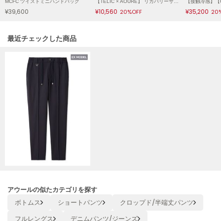
MCFC ツイストミニハンドバッグ
【TELIC × AOURE】 リカバリーサンダル
Mila Owen
¥39,600
¥10,560
¥35,200
20%OFF
20
ミラオーウェン
MOIGE
関連記事
最近チェックした商品
モワージュ
MUCHA
ミュシャ
NEW Balance
ニューバランス
nezu
ネズ
NIKE
ナイキ
アウールの似たカテゴリを探す
NOWNS
ナウンス
ボトムス
ショートパンツ
クロップド/半端丈パンツ
フルレングス
デニムパンツ/ジーンズ
null.