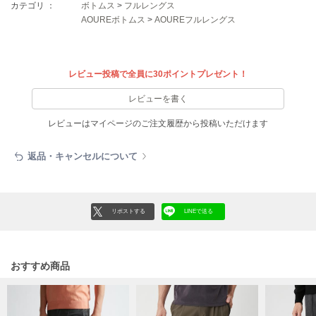
フレイアイディー
カテゴリ ：
ボトムス
>
フルレングス
AOUREボトムス
>
AOUREフルレングス
FURFUR
ファーファー
レビュー投稿で全員に30ポイントプレゼント！
gelato pique
レビューを書く
ジェラート ピケ
レビューはマイページのご注文履歴から投稿いただけます
GELATO PIQUE CAT&DOG
ジェラート ピケ キャットアンドドッグ
返品・キャンセルについて
gelato pique Sleep
ジェラート ピケ スリープ
リポストする
LINEで送る
GRAMICCI
グラミチ
おすすめ商品
Henon.
へノン