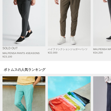
HUNTER
ハンター
HOKA ONEONE
ホカ オネオネ
KEEN
キーン
SOLD OUT
ハイファンクションジョガーパンツ
MALPENSA W
¥22,000
¥24,200
MALPENSA PANTS 4SEASONS
¥23,100
LAATO
ラート
ボトムスの人気ランキング
le
ル
le coq sportif
ルコックスポルティフ
LeSportsac
レスポートサック