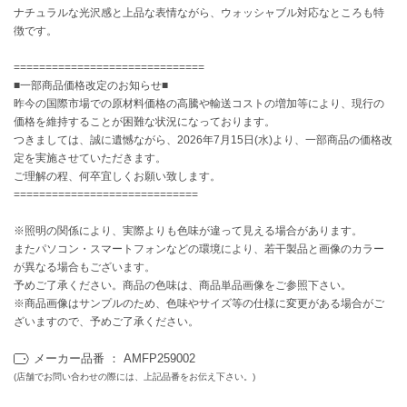
EIMY ISTOIRE
ナチュラルな光沢感と上品な表情ながら、ウォッシャブル対応なところも特
エイミー イストワール
徴です。
emmi
==============================
エミ
■一部商品価格改定のお知らせ■
昨今の国際市場での原材料価格の高騰や輸送コストの増加等により、現行の
emmi atelier
エミ アトリエ
価格を維持することが困難な状況になっております。
つきましては、誠に遺憾ながら、2026年7月15日(水)より、一部商品の価格改
定を実施させていただきます。
emmi yoga
エミヨガ
ご理解の程、何卒宜しくお願い致します。
=============================
ETRÉ TOKYO
エトレトウキョウ
※照明の関係により、実際よりも色味が違って見える場合があります。
またパソコン・スマートフォンなどの環境により、若干製品と画像のカラー
ey
が異なる場合もございます。
アイ
予めご了承ください。商品の色味は、商品単品画像をご参照下さい。
※商品画像はサンプルのため、色味やサイズ等の仕様に変更がある場合がご
ざいますので、予めご了承ください。
FILA
フィラ
メーカー品番 ： AMFP259002
(店舗でお問い合わせの際には、上記品番をお伝え下さい。)
FRAY I.D