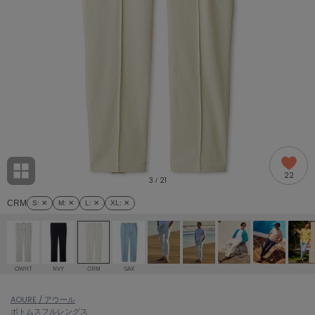
adidas
アディダス
(2005)
adidas by Stella McCartney
アディダス バイ ステラマッカートニー
916)
ALLISON BROWN
アリソンブラウン
07)
amabro
アマブロ
リー (664)
Ame no chi Hare
22
アメノチハレ
3
21
/
ョン雑貨 (865)
CRM
S
: ✕
M
: ✕
L
: ✕
XL
: ✕
AMOMMA
アモマ
/ランジェリー (127)
ánuans
ェア (121)
アニュアンス
OWHT
NVY
CRM
SAX
ànuke
 (124)
AOURE / アウール
アンヌーク
ボトムス
フルレングス