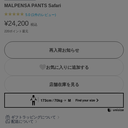
MALPENSA PANTS Safari
ASICS
アシックス
5.0 (1件のレビュー)
¥24,200
税込
220ポイント還元
Ballelite
バレリット
BANDOLIER
再入荷お知らせ
バンドリヤー
Barbour
お気に入りに追加する
バブアー
Beyond Closet
店舗在庫を見る
ビヨンドクローゼット
173cm / 70kg
M
Find your size
Calvin Klein
カルバン・クライン
ギフトラッピングについて
配送について
CELFORD
セルフォード