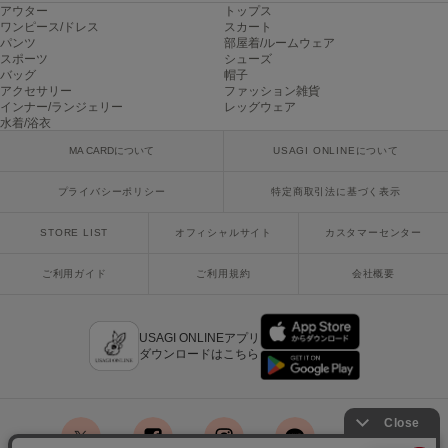
アウター
トップス
poláura
ワンピース/ドレス
スカート
ポローラ
パンツ
部屋着/ルームウェア
スポーツ
シューズ
PUMA
バッグ
帽子
プーマ
アクセサリー
ファッション雑貨
インナー/ランジェリー
レッグウェア
水着/浴衣
MA CARDについて
USAGI ONLINEについて
Reebok
リーボック
プライバシーポリシー
特定商取引法に基づく表示
STORE LIST
オフィシャルサイト
カスタマーセンター
SALOMON
サロモン
ご利用ガイド
ご利用規約
会社概要
sanrio house
サンリオハウス
USAGI ONLINEアプリ
ダウンロードはこちら
SESAME STREET MARKET
セサミストリートマーケット
SHAKA
シャカ