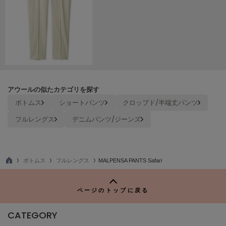
ヌル
On
オン
Onitsuka Tiger
オニツカ タイガー
アウールの似たカテゴリを探す
ボトムス
ショートパンツ
クロップド/半端丈パンツ
ORGUE
オルグ
フルレングス
デニムパンツ/ジーンズ
ORR
オル
ボトムス
フルレングス
MALPENSA PANTS Safari
TO
PATRICK
P
パトリック
ページのトップに戻る
Philly chocolate
フィリーチョコレート
CATEGORY