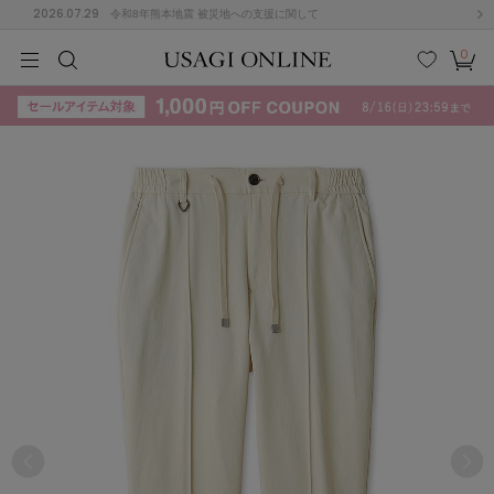
2026.07.29
令和8年熊本地震 被災地への支援に関して
0
MEN
MEN
KIDS
KIDS
BABY
BABY
BEAUTY
BEAUTY
LIFE STYLE
LIFE STYLE
検索
お気
カー
に入
ト
り
(715)
(3074)
B
C
D
E
F
G
I
J
K
L
M
N
ス/ドレス (1179)
P
Q
R
S
T
U
(570)
その
W
X
Y
Z
他
890)
ルームウェア (535)
ACYM
アシーム
(121)