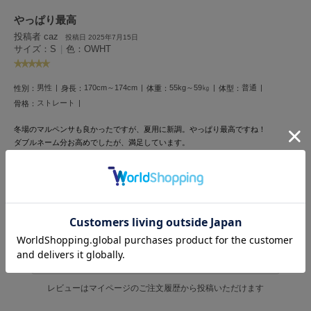
フレイアイディー
やっぱり最高
FURFUR
投稿者 caz
投稿日 2025年7月15日
ファーファー
サイズ：S
|
色：OWHT
男性
170cm～174cm
55kg～59㎏
普通
性別：
身長：
体重：
体型：
gelato pique
ストレート
ジェラート ピケ
骨格：
冬場のマルペンサも良かったですが、夏用に新調。やっぱり最高ですね！
GELATO PIQUE CAT&DOG
ダブルネーム分お高めでしたが、満足しています。
ジェラート ピケ キャットアンドドッグ
配送も問題なかったので、また利用したいですね。
gelato pique Sleep
ジェラート ピケ スリープ
参考になった
GRAMICCI
グラミチ
レビュー投稿で全員に30ポイントプレゼント！
レビューを書く
Henon.
へノン
レビューはマイページのご注文履歴から投稿いただけます