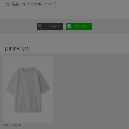
HUNTER
返品・キャンセルについて
ハンター
HOKA ONEONE
ホカ オネオネ
リポストする
LINEで送る
KEEN
おすすめ商品
キーン
LAATO
ラート
le
ル
le coq sportif
ルコックスポルティフ
LeSportsac
レスポートサック
SOLD OUT