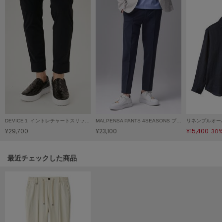
Mila Owen
ミラオーウェン
MOIGE
モワージュ
MUCHA
ミュシャ
NEW Balance
ニューバランス
DEVICE１ イントレチャートスリッポン
MALPENSA PANTS 4SEASONS プレーン
リネンプルオー
¥29,700
¥23,100
¥15,400
30
nezu
ネズ
関連記事
最近チェックした商品
NIKE
ナイキ
NOWNS
ナウンス
null.