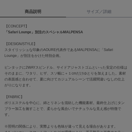
商品説明
サイズ／詳細
célon
セロン
【CONCEPT】
Clarks Premium
「Safari Lounge」別注のスペシャルMALPENSA
クラークス
【DESIGN/STYLE】
CODE A
スタイリッシュな印象のAOURE代表作であるMALPENSAに「Safari
コードエー
Lounge」が別注をかけた特別企画。
COLE HAAN
コール ハーン
ピンタックに2WAYスピンドル、サイドアジャストゴムといった安定の仕様は
そのままに、ワタリ、ヒザ、スソ幅に＋１cmだけゆとりを加えました。素材
の表面感と合わせて、夏に向けてカジュアルシーンで活躍間違いなしの仕上
CONVERSE
コンバース
がりになります。
【FABRIC】
ポリエステルを中心に、綿とリネンを混紡した機能素材。最終仕上げにタン
DANSKIN
ブラー加工を施すことで、柔らかな風合いでナチュラルな見え感が特徴で
ダンスキン
す。
※照明の関係により、実際よりも色味が違って見える場合があります。