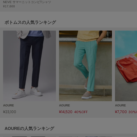
NEVE サマーニットコンビTシャツ
¥17,600
LILY BROWN
リリーブラウン
ボトムスの人気ランキング
LILY BROWN Lingerie
リリーブラウンランジェリー
LITTLE UNION TOKYO
リトルユニオン トウキョウ
made of Organics
メイドオブオーガニクス
MICHU COQUETTE
ミチュ コケット
MIESROHE
AOURE
AOURE
AOURE
ミースロエ
¥23,100
¥14,520
¥7,700
40%OFF
30%
miies miim
ミーエスミーム
AOUREの人気ランキング