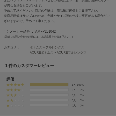
またパソコン・スマートフォンなどの環境により、若干製品と画像のカラー
EIMY ISTOIRE
エイミー イストワール
が異なる場合もございます。
予めご了承ください。商品の色味は、商品単品画像をご参照下さい。
emmi
※商品画像はサンプルのため、色味やサイズ等の仕様に変更がある場合がご
エミ
ざいますので、予めご了承ください。
emmi atelier
メーカー品番 ： AMFP251042
エミ アトリエ
(店舗でお問い合わせの際には、上記品番をお伝え下さい。)
emmi yoga
カテゴリ ：
ボトムス
>
フルレングス
エミヨガ
AOUREボトムス
>
AOUREフルレングス
ETRÉ TOKYO
エトレトウキョウ
1 件のカスタマーレビュー
ey
アイ
評価
1人
100%
0人
0%
0人
0%
FILA
0人
0%
フィラ
0人
0%
FRAY I.D