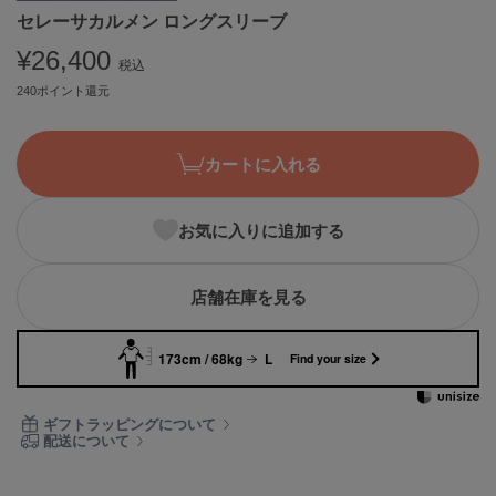
セレーサカルメン ロングスリーブ
ASICS
アシックス
¥26,400
税込
240ポイント還元
Ballelite
バレリット
カートに入れる
BANDOLIER
バンドリヤー
お気に入りに追加する
Barbour
バブアー
店舗在庫を見る
Beyond Closet
ビヨンドクローゼット
173cm / 68kg
L
Find your size
Calvin Klein
ギフトラッピングについて
カルバン・クライン
配送について
CELFORD
セルフォード