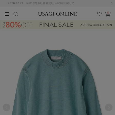
2026.07.29
令和8年熊本地震 被災地への支援に関して
0
MEN
MEN
KIDS
KIDS
BABY
BABY
BEAUTY
BEAUTY
LIFE STYLE
LIFE STYLE
検索
お気
カー
に入
ト
り
(684)
(2928)
B
C
D
E
F
G
I
J
K
L
M
N
ス/ドレス (1145)
P
Q
R
S
T
U
(546)
その
W
X
Y
Z
他
850)
ルームウェア (535)
ACYM
アシーム
(121)