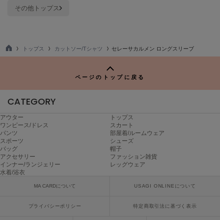
ヌル
その他トップス
On
トップス
カットソー/Tシャツ
セレーサカルメン ロングスリーブ
オン
TO
P
Onitsuka Tiger
オニツカ タイガー
ページのトップに戻る
ORGUE
CATEGORY
オルグ
アウター
トップス
ワンピース/ドレス
スカート
ORR
パンツ
部屋着/ルームウェア
オル
スポーツ
シューズ
バッグ
帽子
アクセサリー
ファッション雑貨
インナー/ランジェリー
レッグウェア
PATRICK
水着/浴衣
パトリック
MA CARDについて
USAGI ONLINEについて
Philly chocolate
フィリーチョコレート
プライバシーポリシー
特定商取引法に基づく表示