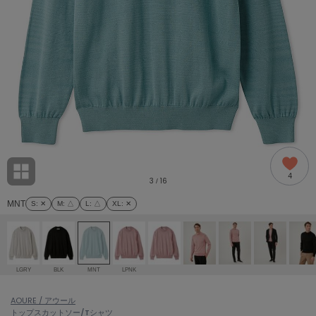
adidas
アディダス
(1996)
adidas by Stella McCartney
アディダス バイ ステラマッカートニー
893)
ALLISON BROWN
アリソンブラウン
98)
amabro
アマブロ
リー (663)
Ame no chi Hare
4
アメノチハレ
3
16
/
ョン雑貨 (858)
MNT
S
: ✕
M
: △
L
: △
XL
: ✕
AMOMMA
アモマ
/ランジェリー (127)
ánuans
ェア (119)
アニュアンス
LGRY
BLK
MNT
LPNK
ànuke
 (124)
AOURE / アウール
アンヌーク
トップス
カットソー/Tシャツ