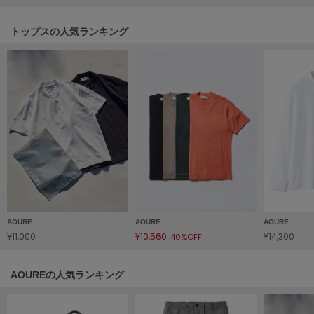
HUNTER
ハンター
トップスの人気ランキング
HOKA ONEONE
ホカ オネオネ
KEEN
キーン
LAATO
ラート
le
ル
AOURE
AOURE
AOURE
¥11,000
¥10,560
¥14,300
40%OFF
le coq sportif
ルコックスポルティフ
AOUREの人気ランキング
LeSportsac
レスポートサック