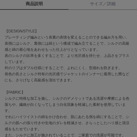
商品説明
サイズ／詳細
célon
セロン
Clarks Premium
【DESIGN/STYLE】
クラークス
プレーティング編みという表裏の表情を変えることのできる編み方を用い、
表側にはシルク、裏側には綿という構成で編み立てることで、シルクの高級
CODE A
感と綿の着心地をあわせもった仕上がりとなっています。
コードエー
表のシルクの比率を多くすることで、より光沢感を持たせ、上品さをプラス
しています。
COLE HAAN
衿のリブはダブル仕様にすることで、よれにくく、型崩れを防ぎます。
コール ハーン
発色の良さとシルク特有の光沢感でジャケットのインナーに着用した際など
にも、さりげなく高級感を演出できます。
CONVERSE
コンバース
【FABRIC】
シルクに特殊な加工を施し、シルクのデメリットである洗濯や摩擦による色
落ちや、繊維が白くなってしまう白化現象を軽減した素材を使用していま
DANSKIN
す。
ダンスキン
それにハイツイストの綿をかけ合わせ、肌にあたる側を綿にすることで、シ
ルクの肌への張り付きや生地のダレを軽減させ、さらっとしたハリ感と清涼
感をもたせています。
また、シルクに加工が施されていることで、ご家庭での洗濯が可能です。