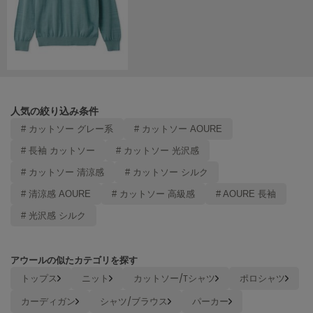
Mila Owen
ミラオーウェン
MOIGE
モワージュ
MUCHA
ミュシャ
人気の絞り込み条件
# カットソー グレー系
# カットソー AOURE
# 長袖 カットソー
# カットソー 光沢感
NEW Balance
ニューバランス
# カットソー 清涼感
# カットソー シルク
nezu
# 清涼感 AOURE
# カットソー 高級感
# AOURE 長袖
ネズ
# 光沢感 シルク
NIKE
ナイキ
アウールの似たカテゴリを探す
NOWNS
トップス
ニット
カットソー/Tシャツ
ポロシャツ
ナウンス
カーディガン
シャツ/ブラウス
パーカー
null.