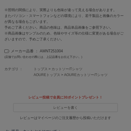
EIMY ISTOIRE
エイミー イストワール
※照明の関係により、実際よりも色味が違って見える場合があります。
またパソコン・スマートフォンなどの環境により、若干製品と画像のカラー
emmi
が異なる場合もございます。
エミ
予めご了承ください。商品の色味は、商品単品画像をご参照下さい。
※商品画像はサンプルのため、色味やサイズ等の仕様に変更がある場合がご
emmi atelier
エミ アトリエ
ざいますので、予めご了承ください。
メーカー品番 ： AMNT251004
emmi yoga
エミヨガ
(店舗でお問い合わせの際には、上記品番をお伝え下さい。)
ETRÉ TOKYO
カテゴリ ：
トップス
>
カットソー/Tシャツ
エトレトウキョウ
AOUREトップス
>
AOUREカットソー/Tシャツ
ey
アイ
レビュー投稿で全員に30ポイントプレゼント！
レビューを書く
FILA
フィラ
レビューはマイページのご注文履歴から投稿いただけます
FRAY I.D