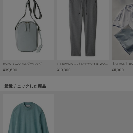
LILY BROWN
リリーブラウン
LILY BROWN Lingerie
リリーブラウンランジェリー
LITTLE UNION TOKYO
リトルユニオン トウキョウ
MCFC ミニショルダーバッグ
PT SAVONA ストレッチツイル WONDER SHAPE
made of Organics
¥39,600
¥19,800
¥11,000
メイドオブオーガニクス
MICHU COQUETTE
関連記事
最近チェックした商品
ミチュ コケット
MIESROHE
ミースロエ
miies miim
ミーエスミーム