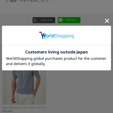
返品・キャンセルについて
フレイアイディー
FURFUR
ファーファー
リポストする
LINEで送る
gelato pique
ジェラート ピケ
おすすめ商品
GELATO PIQUE CAT&DOG
ジェラート ピケ キャットアンドドッグ
gelato pique Sleep
ジェラート ピケ スリープ
GRAMICCI
グラミチ
Henon.
へノン
セレーサカルメン ニットティーシャツ
¥23,100