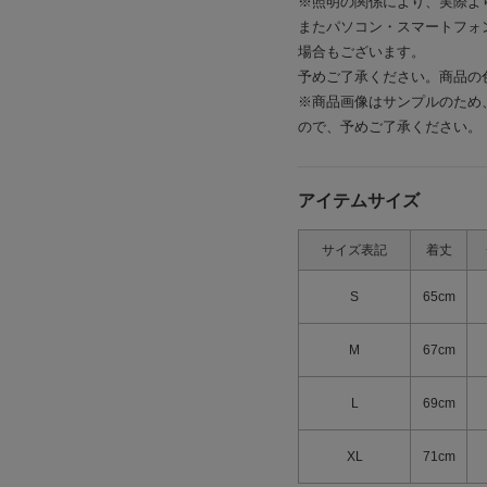
※照明の関係により、実際よ
ピンヘッド
UP JKT
またパソコン・スマートフォ
¥19,800
場合もございます。
予めご了承ください。商品の
※商品画像はサンプルのため
ので、予めご了承ください。
アイテムサイズ
サイズ表記
着丈
S
65cm
 QUICK
M
67cm
L
69cm
XL
71cm