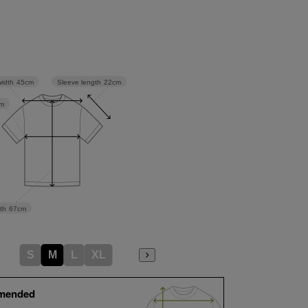
Sleeve length
22cm
width
45cm
m
th
67cm
S
M
L
XL
mended