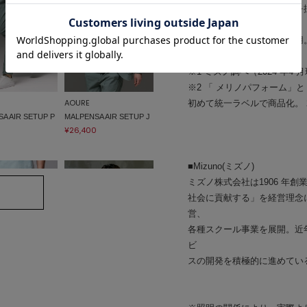
作るミズノ独自の二層構造を採
『365
オールインワン』素材を使用
※1 ミズノ調べ（2024 年4 
※2 「 メリノパフォーム」
AOURE
初めて統一ラベルで商品化。 
A AIR SETUP P
MALPENSA AIR SETUP J
¥26,400
■Mizuno(ミズノ)
ミズノ株式会社は1906 年
社会に貢献する」を経営理念
営、
各種スクール事業を展開。近
ビ
スの開発を積極的に進めてい
AOURE
SA PANTS 4SEA
ナイロンストレッチ SET