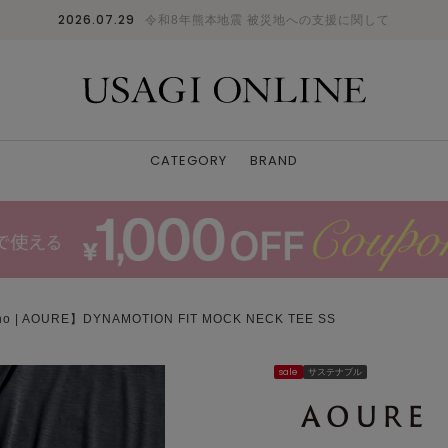
2026.07.29
令和8年熊本地震 被災地への支援に関して
CATEGORY
BRAND
o | AOURE】DYNAMOTION FIT MOCK NECK TEE SS
sale
サステナブル
BLK
S
: △
M
: △
L
: △
XL
: △