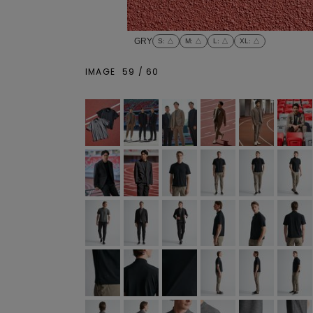
GRY
S
: △
M
: △
L
: △
XL
: △
IMAGE
59
/
60