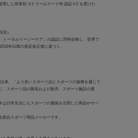
用した世界初 ※1 ウールマークW 認証※2 を受けた
。
月現在）
と「トータルイージーケア」の認証に同時合格し、世界で
2016年以降の規定改正後に基づく。
創業以来、「より良いスポーツ品とスポーツの振興を通じて
に、スポーツ品の製造および販売、スポーツ施設の運
年は日常生活にもスポーツの価値を活用した商品やサー
る総合スポーツ用品メーカーです。