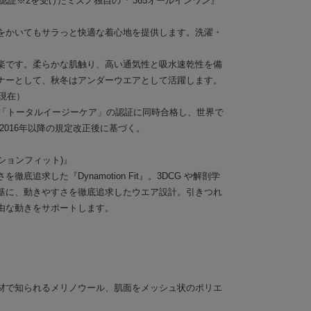
認証※2を受けたミズノ独自の『 365オールインワン』
をかいてもサラっと快適な着心地を提供します。洗濯・
楽です。柔らかな肌触り、高い通気性と吸水速乾性を備
ナーとして、秋冬はアンダーウエアとして活躍します。
月現在）
と「トータルイージーケア」の認証に同時合格し、世界で
2016年以降の規定改正後に基づく。
ナモーションフィット)』
底追求した『Dynamotion Fit』。3DCG や解剖学
基に、動きやすさを徹底追求したウエア設計。引きつれ
由な動きをサポートします。
材で知られるメリノウール、肌面をメッシュ状のポリエ