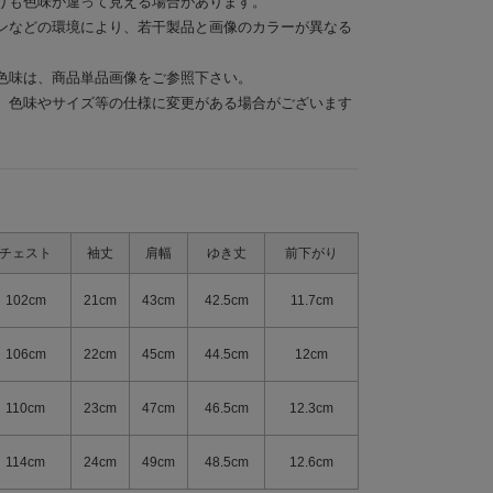
りも色味が違って見える場合があります。
ンなどの環境により、若干製品と画像のカラーが異なる
色味は、商品単品画像をご参照下さい。
、色味やサイズ等の仕様に変更がある場合がございます
チェスト
袖丈
肩幅
ゆき丈
前下がり
102cm
21cm
43cm
42.5cm
11.7cm
106cm
22cm
45cm
44.5cm
12cm
110cm
23cm
47cm
46.5cm
12.3cm
114cm
24cm
49cm
48.5cm
12.6cm