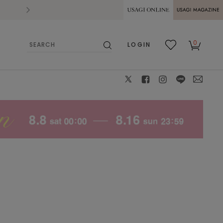
2026.07.28
熊本県熊本地方を震源とする地震の影響によ
USAGI ONLINE
USAGI
0
LOGIN
MAGAZINE
検
お気
カー
索
に入
ト
り
X
facebook
instagram
LINE
mail