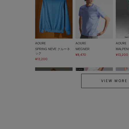
AOURE
AOURE
AOURE
SPRING NEVE クルーネ
WEGNER
MALPENS
ック
¥8,470
¥13,200
¥13,200
VIEW MORE
AOURE
AOURE
AOURE
【SETUP】ドライタッチ
MALPENSA EX PANTS 4S
MALPEN