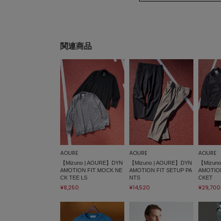
関連商品
AOURE
AOURE
AOURE
【Mizuno | AOURE】DYN
【Mizuno | AOURE】DYN
【Mizun
AMOTION FIT MOCK NE
AMOTION FIT SETUP PA
AMOTION
CK TEE LS
NTS
CKET
¥8,250
¥14,520
¥29,700