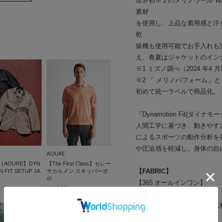
世界初※１のメリノウール W
素材
を使用し、上品な着用感と汗
乾
燥機も使用可能でお手入れも
え、春夏はジャケットのイン
※1 ミズノ調べ（2024 年4 
※2 「 メリノパフォーム」
初めて統一ラベルで商品化。 
『Dynamotion Fit(ダイ
人間工学に基づき、動きやすさを徹
によるスポーツの動作分析を
や圧迫感を軽減し、身体の自
AOURE
o | AOURE】DYN
【The First Class】セレー
【FABRIC】
 FIT SETUP JA
サカルメン スキッパーポ
ロ
【365 オールインワン】
¥12,650
生地の表面を高品質な天然素
ステルで