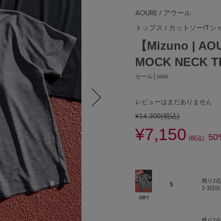
AOURE
/ アウール
トップス
/
カットソー/Tシ
【Mizuno | A
MOCK NECK T
セール│sale
レビューはまだありません
¥14,300
(税込)
Next
¥7,150
50
(税込)
残り2点
S
1-3日
GRY
残り2点