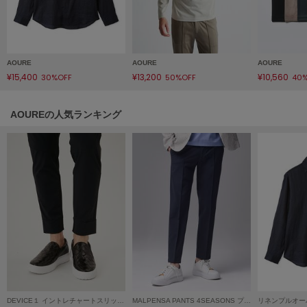
Mila Owen
ミラオーウェン
MOIGE
モワージュ
AOURE
AOURE
AOURE
¥15,400
¥13,200
¥10,560
30%OFF
50%OFF
40
MUCHA
ミュシャ
AOUREの人気ランキング
NEW Balance
ニューバランス
nezu
ネズ
NIKE
ナイキ
NOWNS
ナウンス
DEVICE１ イントレチャートスリッポン
MALPENSA PANTS 4SEASONS プレーン
リネンプルオー
null.