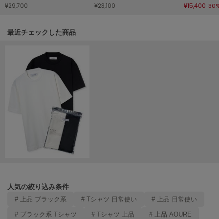
¥29,700
¥23,100
¥15,400
ヌル
30
関連記事
最近チェックした商品
On
オン
Onitsuka Tiger
オニツカ タイガー
ORGUE
オルグ
ORR
オル
PATRICK
パトリック
人気の絞り込み条件
Philly chocolate
# 上品 ブラック系
# Tシャツ 日常使い
# 上品 日常使い
フィリーチョコレート
# ブラック系 Tシャツ
# Tシャツ 上品
# 上品 AOURE