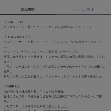
商品説明
サイズ／詳細
célon
セロン
【CONCEPT】
Clarks Premium
ビジネスシーンに秀でたパフォーマンスを発揮するパックTシャツ
クラークス
【DESIGN/STYLE】
CODE A
パックのデザインが新しくなった、ビジネスTシャツの2枚組パックアイテ
コードエー
ム。
セットアップやビジネスシーンに最も適したサイジング。
COLE HAAN
コール ハーン
適度に光沢感をもった素材は、インナーに最適な綺麗な表情を演出してくれ
ます。
ブランドの合繊のセットアップや綺麗なジャージのセットアップとの相性は
CONVERSE
コンバース
抜群。
衿リブの形にも工夫を凝らし、インナーとしてフィットする形を追求した。
【FABRIC】
DANSKIN
毛羽が少なく繊維長が長いスーピマ綿を使用。
ダンスキン
生地にほんのりハリ感をもたせる為に複合繊維ソロテックスを合わせで使
用。
よりデイリーに活躍できる素材に進化しました。