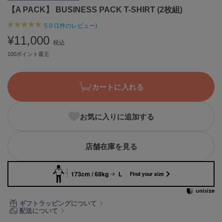
【A PACK】 BUSINESS PACK T-SHIRT (2枚組)
ASICS
アシックス
5.0 (1件のレビュー)
¥11,000
税込
100ポイント還元
Ballelite
バレリット
BANDOLIER
カートに入れる
バンドリヤー
Barbour
お気に入りに追加する
バブアー
Beyond Closet
店舗在庫を見る
ビヨンドクローゼット
173cm / 68kg
L
Find your size
Calvin Klein
カルバン・クライン
ギフトラッピングについて
配送について
CELFORD
セルフォード