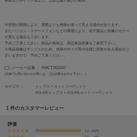
表面もシルケット加工で、上品な艶が魅力の素材。
EIMY ISTOIRE
エイミー イストワール
emmi
エミ
※照明の関係により、実際よりも色味が違って見える場合があります。
またパソコン・スマートフォンなどの環境により、若干製品と画像のカラー
emmi atelier
が異なる場合もございます。
エミ アトリエ
予めご了承ください。商品の色味は、商品単品画像をご参照下さい。
※商品画像はサンプルのため、色味やサイズ等の仕様に変更がある場合がご
emmi yoga
ざいますので、予めご了承ください。
エミヨガ
メーカー品番 ： AMCT262042
ETRÉ TOKYO
(店舗でお問い合わせの際には、上記品番をお伝え下さい。)
エトレトウキョウ
カテゴリ ：
トップス
>
カットソー/Tシャツ
ey
アイ
AOUREトップス
>
AOUREカットソー/Tシャツ
1 件のカスタマーレビュー
FILA
フィラ
評価
1人
100%
FRAY I.D
0人
0%