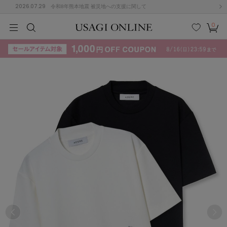
2026.07.29
令和8年熊本地震 被災地への支援に関して
0
MEN
MEN
KIDS
KIDS
BABY
BABY
BEAUTY
BEAUTY
LIFE STYLE
LIFE STYLE
検索
お気
カー
に入
ト
り
(715)
(3074)
B
C
D
E
F
G
I
J
K
L
M
N
ス/ドレス (1179)
P
Q
R
S
T
U
(570)
その
W
X
Y
Z
他
890)
ルームウェア (535)
ACYM
アシーム
(121)