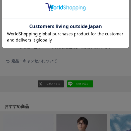
HUNTER
参考になった
ハンター
HOKA ONEONE
ホカ オネオネ
レビュー投稿で全員に30ポイントプレゼント！
レビューを書く
KEEN
レビューはマイページのご注文履歴から投稿いただけます
キーン
返品・キャンセルについて
LAATO
ラート
リポストする
LINEで送る
le
ル
le coq sportif
おすすめ商品
ルコックスポルティフ
LeSportsac
レスポートサック