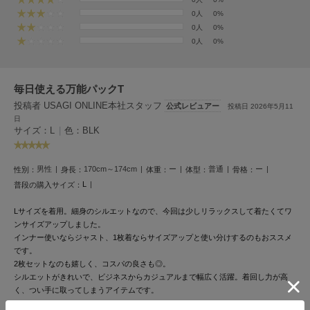
フレイアイディー
0人
0%
0人
0%
FURFUR
ファーファー
0人
0%
毎日使える万能パックT
gelato pique
ジェラート ピケ
投稿者 USAGI ONLINE本社スタッフ
公式レビュアー
投稿日 2026年5月11
日
サイズ：L
|
色：BLK
GELATO PIQUE CAT&DOG
ジェラート ピケ キャットアンドドッグ
男性
170cm～174cm
ー
普通
ー
性別：
身長：
体重：
体型：
骨格：
gelato pique Sleep
ジェラート ピケ スリープ
L
普段の購入サイズ：
Lサイズを着用。細身のシルエットなので、今回は少しリラックスして着たくてワ
GRAMICCI
グラミチ
ンサイズアップしました。
インナー使いならジャスト、1枚着ならサイズアップと使い分けするのもおススメ
です。
2枚セットなのも嬉しく、コスパの良さも◎。
Henon.
シルエットがきれいで、ビジネスからカジュアルまで幅広く活躍。着回し力が高
へノン
く、つい手に取ってしまうアイテムです。