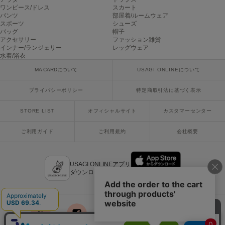
ワンピース/ドレス
スカート
パンツ
部屋着/ルームウェア
Sneakers by emmi
スポーツ
シューズ
スニーカーズ バイ エミ
バッグ
帽子
アクセサリー
ファッション雑貨
Snow Peak
インナー/ランジェリー
レッグウェア
スノーピーク
水着/浴衣
MA CARDについて
USAGI ONLINEについて
SNIDEL
スナイデル
プライバシーポリシー
特定商取引法に基づく表示
SNIDEL HOME
スナイデル ホーム
STORE LIST
オフィシャルサイト
カスタマーセンター
SOFER
ご利用ガイド
ご利用規約
会社概要
ソフェル
SOMEWHERE BUTTER.
USAGI ONLINEアプリ
サムウェアバター
ダウンロードはこちら
SORIN
ソリン
Stylevoice for xxx
スタイルヴォイスフォー