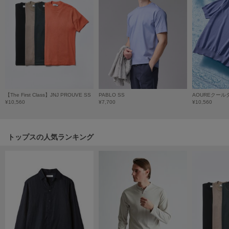
LILY BROWN
リリーブラウン
LILY BROWN Lingerie
リリーブラウンランジェリー
LITTLE UNION TOKYO
リトルユニオン トウキョウ
【The First Class】JNJ PROUVE SS
PABLO SS
AOUREクー
¥10,560
¥7,700
¥10,560
made of Organics
メイドオブオーガニクス
トップスの人気ランキング
MICHU COQUETTE
ミチュ コケット
MIESROHE
ミースロエ
miies miim
ミーエスミーム