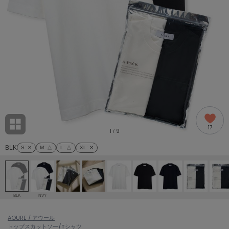
adidas
アディダス
(2005)
adidas by Stella McCartney
アディダス バイ ステラマッカートニー
916)
ALLISON BROWN
アリソンブラウン
07)
amabro
アマブロ
リー (664)
Ame no chi Hare
17
アメノチハレ
1
9
/
ョン雑貨 (865)
BLK
S
: ✕
M
: △
L
: △
XL
: ✕
AMOMMA
アモマ
/ランジェリー (127)
ánuans
ェア (121)
アニュアンス
BLK
NVY
ànuke
 (124)
AOURE / アウール
アンヌーク
トップス
カットソー/Tシャツ