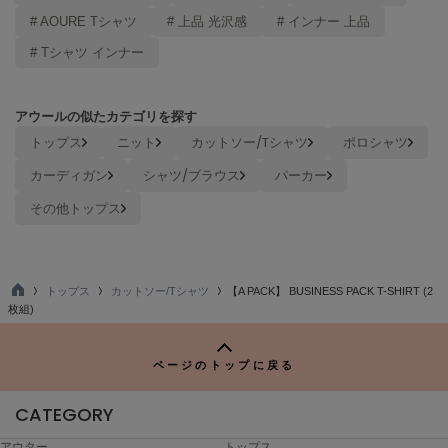
poláura
# AOURE Tシャツ
# 上品 光沢感
# インナー 上品
ポローラ
# Tシャツ インナー
PUMA
プーマ
アウールの似たカテゴリを探す
トップス
ニット
カットソー/Tシャツ
ポロシャツ
Reebok
カーディガン
シャツ/ブラウス
パーカー
リーボック
その他トップス
SALOMON
サロモン
トップス
カットソー/Tシャツ
【A PACK】 BUSINESS PACK T-SHIRT (2
TO
枚組)
sanrio house
P
サンリオハウス
ページのトップに戻る
SESAME STREET MARKET
セサミストリートマーケット
CATEGORY
SHAKA
シャカ
アウター
トップス