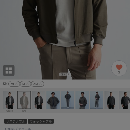
adidas
アディダス
(1978)
adidas by Stella McCartney
アディダス バイ ステラマッカートニー
887)
ALLISON BROWN
アリソンブラウン
97)
amabro
アマブロ
リー (645)
Ame no chi Hare
2
アメノチハレ
2
37
/
ョン雑貨 (850)
KKI
M
: △
L
: △
XL
: △
AMOMMA
アモマ
/ランジェリー (127)
ánuans
ェア (119)
アニュアンス
CGRY
KKI
ànuke
サステナブル
ウォッシャブル
 (124)
アンヌーク
AOURE / アウール