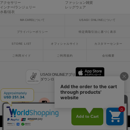
アクセサリー
ファッション雑貨
ヌル
インナー/ランジェリー
レッグウェア
水着/浴衣
MA CARDについて
USAGI ONLINEについて
On
オン
プライバシーポリシー
特定商取引法に基づく表示
Onitsuka Tiger
STORE LIST
オフィシャルサイト
カスタマーセンター
オニツカ タイガー
ご利用ガイド
ご利用規約
会社概要
ORGUE
オルグ
USAGI ONLINEアプリ
ORR
オル
ダウンロードはこちら
PATRICK
パトリック
x
facebook
instagram
LINE
mail
Philly chocolate
Copyright © 2018 Usagi Online Co.,Ltd. All Rights Reserved.
フィリーチョコレート