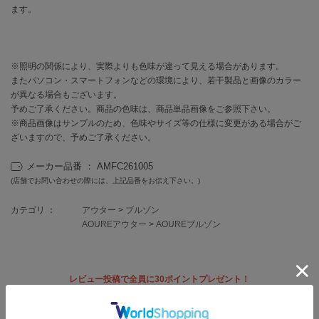
EIMY ISTOIRE
ます。
エイミー イストワール
emmi
エミ
※照明の関係により、実際よりも色味が違って見える場合があります。
またパソコン・スマートフォンなどの環境により、若干製品と画像のカラー
emmi atelier
エミ アトリエ
が異なる場合もございます。
予めご了承ください。商品の色味は、商品単品画像をご参照下さい。
※商品画像はサンプルのため、色味やサイズ等の仕様に変更がある場合がご
emmi yoga
エミヨガ
ざいますので、予めご了承ください。
ETRÉ TOKYO
メーカー品番 ： AMFC261005
エトレトウキョウ
(店舗でお問い合わせの際には、上記品番をお伝え下さい。)
ey
カテゴリ ：
アウター
>
ブルゾン
アイ
AOUREアウター
>
AOUREブルゾン
FILA
レビュー投稿で全員に30ポイントプレゼント！
フィラ
レビューを書く
FRAY I.D