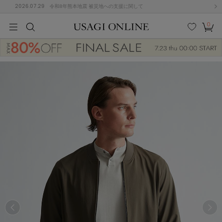
2026.07.29
令和8年熊本地震 被災地への支援に関して
0
MEN
MEN
KIDS
KIDS
BABY
BABY
BEAUTY
BEAUTY
LIFE STYLE
LIFE STYLE
検索
お気
カー
に入
ト
り
(674)
(2888)
B
C
D
E
F
G
I
J
K
L
M
N
ス/ドレス (1134)
P
Q
R
S
T
U
(543)
その
W
X
Y
Z
他
847)
ルームウェア (534)
ACYM
アシーム
(121)