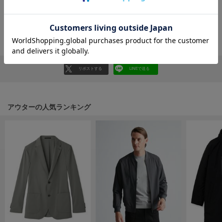
フレイアイディー
レビューはマイページのご注文履歴から投稿いただけます
FURFUR
ファーファー
返品・キャンセルについて
gelato pique
リポストする
LINEで送る
ジェラート ピケ
GELATO PIQUE CAT&DOG
ジェラート ピケ キャットアンドドッグ
アウターの人気ランキング
gelato pique Sleep
ジェラート ピケ スリープ
GRAMICCI
グラミチ
Henon.
へノン