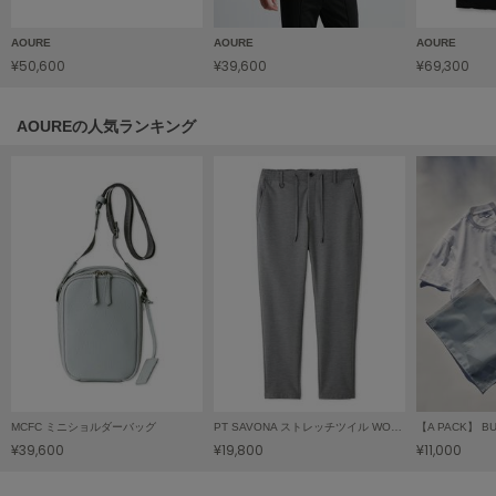
HUNTER
ハンター
AOURE
AOURE
AOURE
¥50,600
¥39,600
¥69,300
HOKA ONEONE
ホカ オネオネ
AOUREの人気ランキング
KEEN
キーン
LAATO
ラート
le
ル
le coq sportif
ルコックスポルティフ
MCFC ミニショルダーバッグ
PT SAVONA ストレッチツイル WONDER SHAPE
¥39,600
¥19,800
¥11,000
LeSportsac
レスポートサック