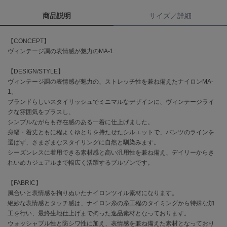
商品説明
サイズ／詳細
célon
セロン
【CONCEPT】
Clarks Premium
ヴィンテージ調の表情感が魅力のMA-1
クラークス
【DESIGN/STYLE】
CODE A
ヴィンテージ調の表情感が魅力の、ストレッチ性を兼ね備えたナイロンMA-
コードエー
1。
ブランドらしいスタイリッシュでミニマルなデザインに、ヴィンテージライ
COLE HAAN
クな雰囲気をプラスし、
コール ハーン
シンプルながらも存在感のある一着に仕上げました。
身幅・着丈ともに程よくゆとりを持たせたシルエットで、パンツのラインを
CONVERSE
選ばず、さまざまなスタイリングに自然と馴染みます。
コンバース
シーズンレスに着用できる素材感と高い汎用性を兼ね備え、デイリーからき
れいめカジュアルまで幅広く活躍するブルゾンです。
DANSKIN
【FABRIC】
ダンスキン
風合いと表情感を拘りぬいたナイロンツイル素材になります。
絶妙な表情感とタッチ感は、ナイロン糸の糸工程のタイミングから特殊な加
工を行い、最終生地仕上げまで拘った逸品素材となっております。
ウォッシャブル性と防シワ性に加え、表情感を兼ね備えた素材となっており