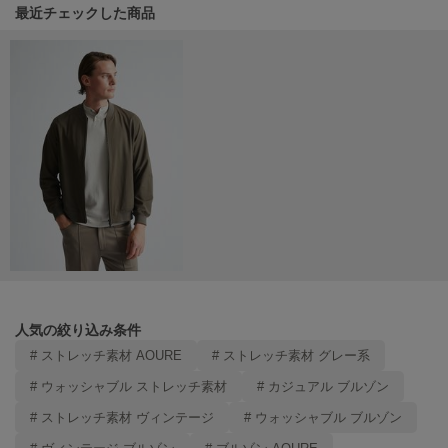
関連記事
最近チェックした商品
LILY BROWN
リリーブラウン
LILY BROWN Lingerie
リリーブラウンランジェリー
LITTLE UNION TOKYO
リトルユニオン トウキョウ
made of Organics
メイドオブオーガニクス
MICHU COQUETTE
ミチュ コケット
人気の絞り込み条件
MIESROHE
# ストレッチ素材 AOURE
# ストレッチ素材 グレー系
ミースロエ
# ウォッシャブル ストレッチ素材
# カジュアル ブルゾン
miies miim
ミーエスミーム
# ストレッチ素材 ヴィンテージ
# ウォッシャブル ブルゾン