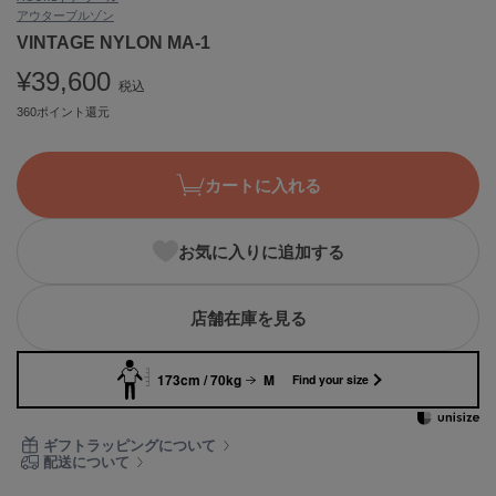
アウター
ブルゾン
ASICS
アシックス
VINTAGE NYLON MA-1
¥39,600
税込
360ポイント還元
Ballelite
バレリット
カートに入れる
BANDOLIER
バンドリヤー
お気に入りに追加する
Barbour
バブアー
Beyond Closet
店舗在庫を見る
ビヨンドクローゼット
173cm / 70kg
M
Find your size
Calvin Klein
カルバン・クライン
ギフトラッピングについて
配送について
CELFORD
セルフォード