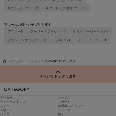
# ヴィンテージ ブルゾン
# ブルゾン AOURE
Mila Owen
ミラオーウェン
# ブルゾン グレー系
# ストレッチ素材 ブルゾン
MOIGE
モワージュ
アウールの似たカテゴリを探す
アウター
テーラードジャケット
ミリタリージャケット
MUCHA
ミュシャ
ダウンジャケット/コート
ブルゾン
チェスターコート
NEW Balance
ニューバランス
アウター
ブルゾン
VINTAGE NYLON MA-1
TO
P
nezu
ネズ
ページのトップに戻る
NIKE
CATEGORY
ナイキ
アウター
トップス
NOWNS
ワンピース/ドレス
スカート
ナウンス
パンツ
部屋着/ルームウェア
スポーツ
シューズ
バッグ
帽子
null.