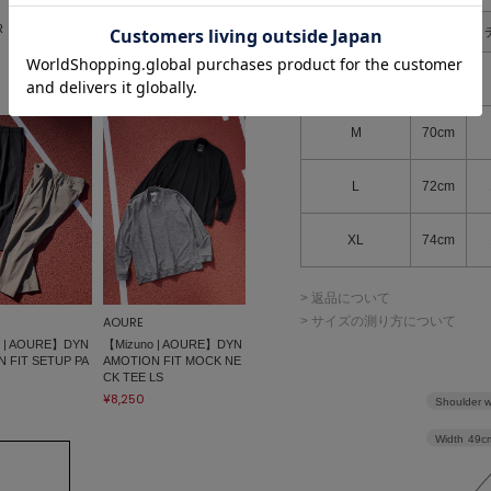
AOURE
R
SPRING NEVE クルーネ
サイズ表記
着丈
ック
¥13,200
S
68cm
M
70cm
L
72cm
XL
74cm
> 返品について
> サイズの測り方について
AOURE
o | AOURE】DYN
【Mizuno | AOURE】DYN
 FIT SETUP PA
AMOTION FIT MOCK NE
CK TEE LS
¥8,250
Shoulder w
Width
49c