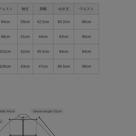
チェスト
袖丈
肩幅
ゆき丈
ウエスト
94cm
59cm
42.5cm
80.2cm
86cm
98cm
61cm
44cm
83cm
90cm
102cm
62cm
45.5cm
84cm
94cm
106cm
63cm
47cm
86.5cm
98cm
Sleeve length
61cm
idth
44cm
m