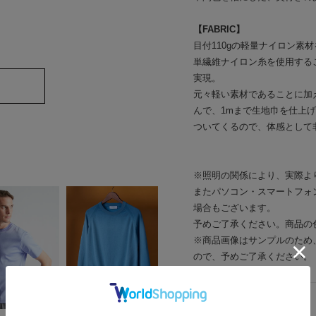
【FABRIC】
目付110gの軽量ナイロン素
単繊維ナイロン糸を使用する
実現。
元々軽い素材であることに加え
んで、1mまで生地巾を仕上
ついてくるので、体感として
※照明の関係により、実際よ
またパソコン・スマートフォ
場合もございます。
予めご了承ください。商品の
※商品画像はサンプルのため
ので、予めご了承ください。
アイテムサイズ