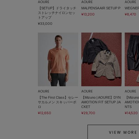
AOURE
AOURE
AOURE
【SETUP】ドライタッチ
MALPENSA AIR SETUP P
WEGNE
ストレッチナイロンセッ
¥13,200
¥8,470
トアップ
¥33,000
AOURE
AOURE
AOURE
【The First Class】セレー
【Mizuno | AOURE】DYN
【Mizun
サカルメン スキッパーポ
AMOTION FIT SETUP JA
AMOTION
ロ
CKET
NTS
¥12,650
¥29,700
¥14,520
VIEW MORE