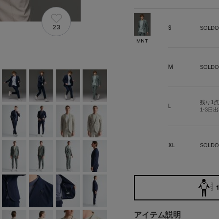
23
S
SOLDO
MNT
M
SOLDO
残り1点
L
1-3日
XL
SOLDO
1
アイテム説明