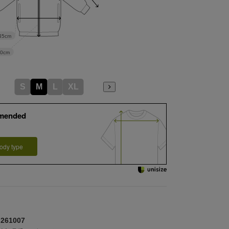
45cm
70cm
S
M
L
XL
mended
ody type
61007