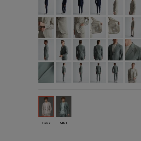
LGRY
MNT