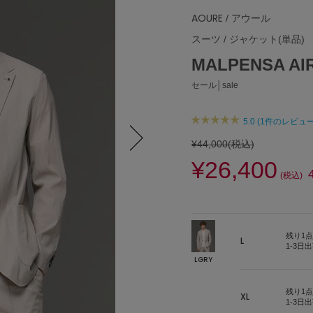
AOURE
/ アウール
スーツ
/
ジャケット(単品)
MALPENSA AIR
セール│sale
5.0 (1件のレビュー
¥44,000
(税込)
¥26,400
Next
(税込)
残り1点
L
1-3日
LGRY
残り1点
XL
1-3日