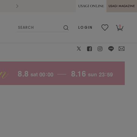
2026.07.28
熊本県熊本地方を震源とする地震の影響によ
USAGI ONLINE
USAGI
0
LOGIN
MAGAZINE
検
お気
カー
索
に入
ト
り
X
facebook
instagram
LINE
mail