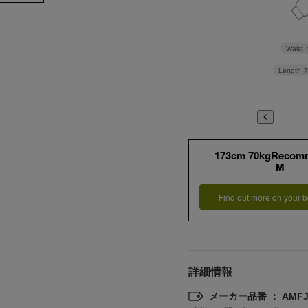
Waist
Length
AOURE
SA PANTS 4SEA
ナイロンストレッチ SET
ピンヘッド
UP JKT
¥19,800
173cm 70kgRecom
M
Find out more on your b
詳細情報
メーカー品番 ： AMFJ2
 QUICK