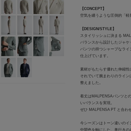
【CONCEPT】
空気を纏うような圧倒的「軽
【DESIGN/STYLE】
スタイリッシュに決まる MA
バランスから設計したジャケ
パンツの持つシャープなライ
仕上げています。
素材がもたらす優れた伸縮性
それでいて腕まわりのライン
整えました。
着丈はMALPENSAパンツ
いバランスを実現。
ぜひ MALPENSA PT 
今シーズンはトーン違いのイ
中間色を軸にした、奥行きの