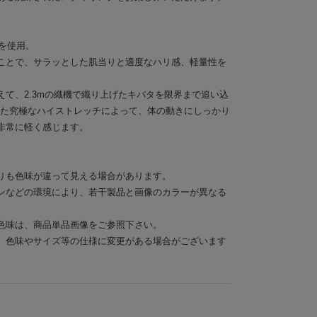
材を使用。
ことで、サラッとした肌当りと適度なハリ感、軽量性を
て、2.3mの織機で織り上げたキバタを限界まで追い込
げた究極なハイストレッチによって、体の動きにしっかり
非常に軽く感じます。
りも色味が違って見える場合があります。
ンなどの環境により、若干製品と画像のカラーが異なる
色味は、商品単品画像をご参照下さい。
、色味やサイズ等の仕様に変更がある場合がございます