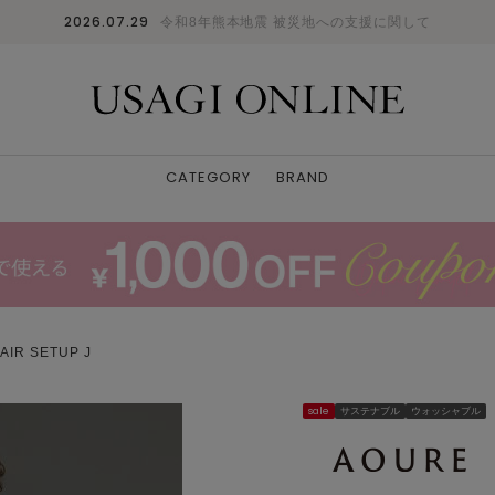
2026.07.29
令和8年熊本地震 被災地への支援に関して
CATEGORY
BRAND
AIR SETUP J
sale
サステナブル
ウォッシャブル
MNT
S
: ✕
M
: ✕
L
: △
XL
: ✕