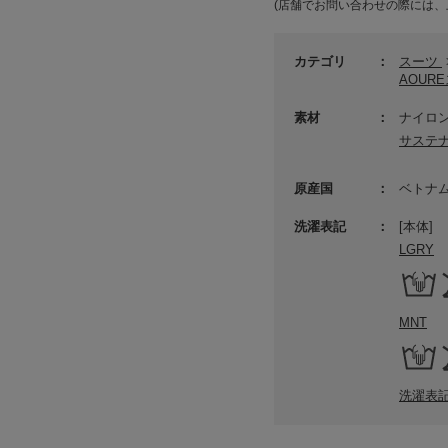
(店舗でお問い合わせの際には、
カテゴリ
スーツ
AOUR
素材
ナイロン
サステ
原産国
ベトナ
洗濯表記
[本体]
LGRY
MNT
洗濯表