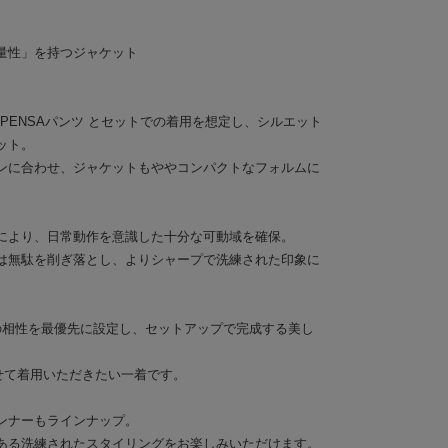
量性」を持つジャケット
LPENSAパンツ とセットでの着用を想定し、シルエット
ット。
ンに合わせ、ジャケットもややコンパクトなフォルムに
により、日常動作を意識した十分な可動域を確保。
は無駄を削ぎ落とし、よりシャープで洗練された印象に
との相性を最優先に設定し、セットアップで完成する美し
と合わせて着用いただきたい一着です。
ンナーもラインナップ。
ある洗練されたスタイリングをお楽しみいただけます。