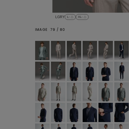
LGRY
L
: △
XL
: △
IMAGE
79
/
80