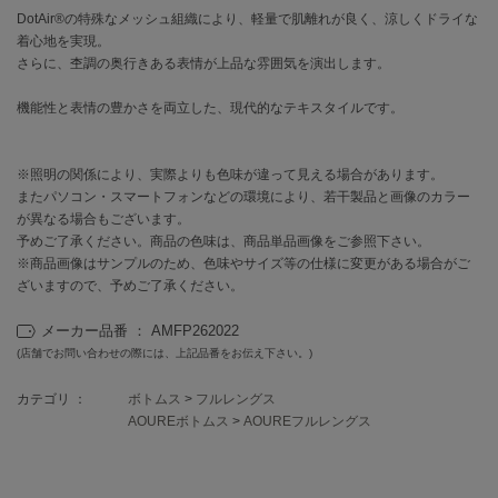
EIMY ISTOIRE
DotAir®の特殊なメッシュ組織により、軽量で肌離れが良く、涼しくドライな
エイミー イストワール
着心地を実現。
さらに、杢調の奥行きある表情が上品な雰囲気を演出します。
emmi
エミ
機能性と表情の豊かさを両立した、現代的なテキスタイルです。
emmi atelier
エミ アトリエ
※照明の関係により、実際よりも色味が違って見える場合があります。
emmi yoga
またパソコン・スマートフォンなどの環境により、若干製品と画像のカラー
エミヨガ
が異なる場合もございます。
予めご了承ください。商品の色味は、商品単品画像をご参照下さい。
ETRÉ TOKYO
※商品画像はサンプルのため、色味やサイズ等の仕様に変更がある場合がご
エトレトウキョウ
ざいますので、予めご了承ください。
ey
メーカー品番 ： AMFP262022
アイ
(店舗でお問い合わせの際には、上記品番をお伝え下さい。)
カテゴリ ：
ボトムス
>
フルレングス
AOUREボトムス
>
AOUREフルレングス
FILA
フィラ
FRAY I.D