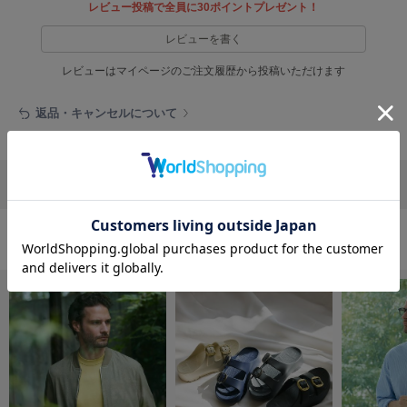
フレイアイディー
レビュー投稿で全員に30ポイントプレゼント！
レビューを書く
FURFUR
ファーファー
レビューはマイページのご注文履歴から投稿いただけます
返品・キャンセルについて
gelato pique
ジェラート ピケ
GELATO PIQUE CAT&DOG
リポストする
LINEで送る
ジェラート ピケ キャットアンドドッグ
gelato pique Sleep
ジェラート ピケ スリープ
おすすめ商品
GRAMICCI
グラミチ
Henon.
へノン