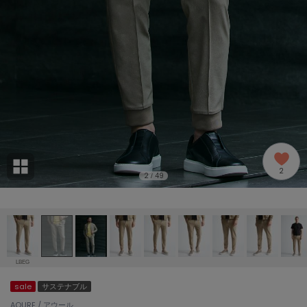
adidas
アディダス
(2005)
adidas by Stella McCartney
アディダス バイ ステラマッカートニー
916)
ALLISON BROWN
アリソンブラウン
07)
amabro
アマブロ
リー (664)
Ame no chi Hare
2
アメノチハレ
2
49
/
ョン雑貨 (865)
AMOMMA
アモマ
/ランジェリー (127)
ánuans
ェア (121)
アニュアンス
LBEG
ànuke
sale
サステナブル
 (124)
アンヌーク
AOURE / アウール