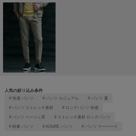
Mila Owen
ミラオーウェン
MOIGE
モワージュ
MUCHA
ミュシャ
NEW Balance
ニューバランス
nezu
ネズ
人気の絞り込み条件
# 快適 パンツ
# パンツ カジュアル
# パンツ 夏
NIKE
ナイキ
# パンツ ストレッチ素材
# ロングパンツ 快適
# パンツ ベージュ系
# ストレッチ素材 ロングパンツ
NOWNS
ナウンス
# 軽量 パンツ
# AOURE パンツ
# パンツ テーパード
null.