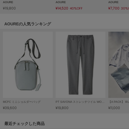
AOURE
AOURE
AOURE
LILY BROWN
¥19,800
¥14,520
¥7,700
40%OFF
30%
リリーブラウン
AOUREの人気ランキング
LILY BROWN Lingerie
リリーブラウンランジェリー
LITTLE UNION TOKYO
リトルユニオン トウキョウ
made of Organics
メイドオブオーガニクス
MICHU COQUETTE
ミチュ コケット
MIESROHE
MCFC ミニショルダーバッグ
PT SAVONA ストレッチツイル WONDER SHAPE
ミースロエ
¥39,600
¥19,800
¥11,000
miies miim
ミーエスミーム
関連記事
最近チェックした商品