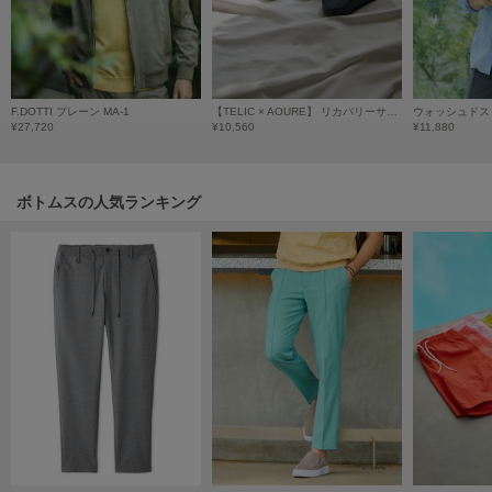
HUNTER
ハンター
HOKA ONEONE
ホカ オネオネ
F.DOTTI プレーン MA-1
【TELIC × AOURE】 リカバリーサンダル
ウォッシュドス
¥27,720
¥10,560
¥11,880
KEEN
キーン
ボトムスの人気ランキング
LAATO
ラート
le
ル
le coq sportif
ルコックスポルティフ
LeSportsac
レスポートサック