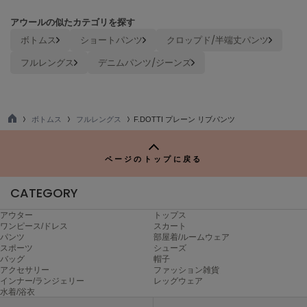
ヌル
アウールの似たカテゴリを探す
ボトムス
ショートパンツ
クロップド/半端丈パンツ
On
フルレングス
デニムパンツ/ジーンズ
オン
Onitsuka Tiger
オニツカ タイガー
ボトムス
フルレングス
F.DOTTI プレーン リブパンツ
TO
ORGUE
P
オルグ
ページのトップに戻る
ORR
オル
CATEGORY
アウター
トップス
ワンピース/ドレス
スカート
パンツ
部屋着/ルームウェア
PATRICK
スポーツ
シューズ
パトリック
バッグ
帽子
アクセサリー
ファッション雑貨
Philly chocolate
インナー/ランジェリー
レッグウェア
フィリーチョコレート
水着/浴衣