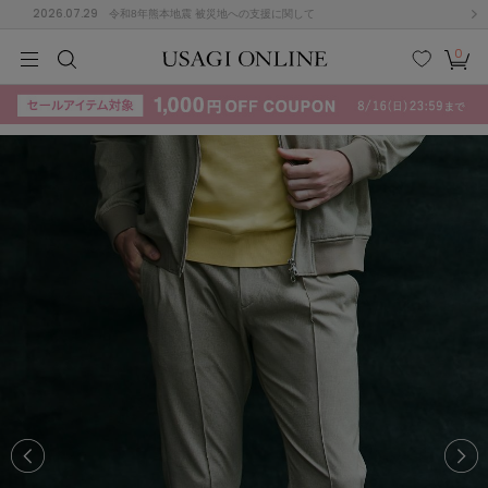
2026.07.29
令和8年熊本地震 被災地への支援に関して
0
MEN
MEN
KIDS
KIDS
BABY
BABY
BEAUTY
BEAUTY
LIFE STYLE
LIFE STYLE
検索
お気
カー
に入
ト
り
(715)
(3074)
B
C
D
E
F
G
I
J
K
L
M
N
ス/ドレス (1179)
P
Q
R
S
T
U
(570)
その
W
X
Y
Z
他
890)
ルームウェア (535)
ACYM
アシーム
(121)