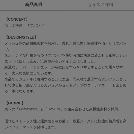
商品説明
サイズ／詳細
célon
セロン
【CONCEPT】
涼しく快適、リブパンツ
Clarks Premium
クラークス
【DESIGN/STYLE】
メッシュ調の高機能素材を採用し、優れた通気性と快適性を備えたリブパン
CODE A
ツ。
コードエー
スポーティな印象をもつリブパンツを暑い時期に快適に過ごせる素材とシル
エットに落とし込み、汎用性の高いアイテムにしました。
COLE HAAN
綺麗なテーパードシルエットから裾口がすっきりするすることで履きやす
コール ハーン
く、大人な表情にしています。
単品でカジュアルに着用することは勿論、同素材で展開するブルゾンと合わ
CONVERSE
コンバース
せて少し抜け感がだせるカジュアルセットアップのコーディネートも楽しめ
る一本になります。
【FABRIC】
DANSKIN
東レの「Primeflex®」と「DotAir®」を組み合わせた高機能素材を採用。
ダンスキン
優れたストレッチ性と通気性を兼ね備え、春夏シーズンに快適な着用感と高
いパフォーマンスを発揮します。