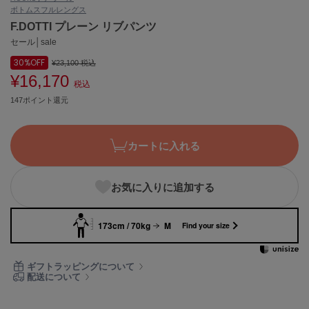
ボトムス
フルレングス
ASICS
アシックス
F.DOTTI プレーン リブパンツ
セール│sale
30%
OFF
¥23,100
税込
¥16,170
Ballelite
税込
バレリット
147ポイント還元
BANDOLIER
バンドリヤー
カートに入れる
Barbour
バブアー
お気に入りに追加する
Beyond Closet
ビヨンドクローゼット
173cm / 70kg
M
Find your size
Calvin Klein
ギフトラッピングについて
カルバン・クライン
配送について
CELFORD
セルフォード