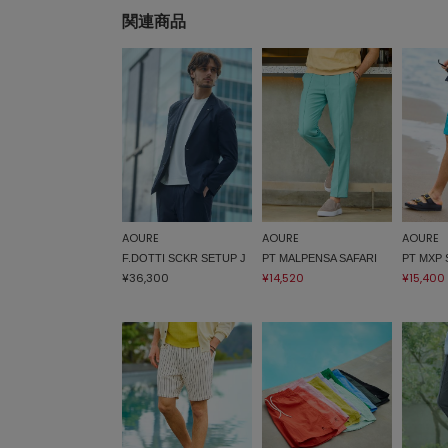
関連商品
AOURE
AOURE
AOURE
F.DOTTI SCKR SETUP J
PT MALPENSA SAFARI
PT MXP 
¥36,300
¥14,520
¥15,400