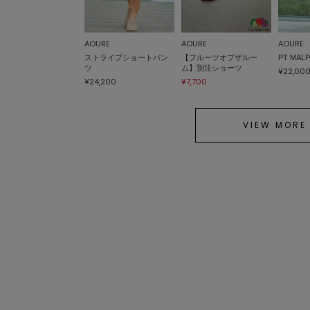
AOURE
AOURE
AOURE
ストライプショートパン
【フルーツオブザルー
PT MAL
ツ
ム】別注ショーツ
¥22,00
¥24,200
¥7,700
VIEW MORE
AOURE
AOURE
AOURE
NEVE SUMMER ニットジ
【TELIC × AOURE】 リカ
NEVE 
ャケット
バリーサンダル
TEE
¥19,800
¥13,200
¥8,800