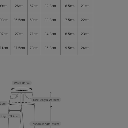
99cm
26cm
67cm
32.2cm
16.5cm
21cm
03cm
26.5cm
69cm
33.2cm
17.5cm
22cm
07cm
27cm
71cm
34.2cm
18.5cm
23cm
11cm
27.5cm
73cm
35.2cm
19.5cm
24cm
Waist
81cm
Rise length
26.5cm
03cm
 thigh
33.2cm
Inseam length
69cm