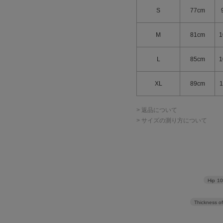
S
77cm
M
81cm
1
L
85cm
1
AOURE
XL
89cm
1
TI セットアップパ
MALPENSA SMR EX SU P
¥16,940
> 返品について
> サイズの測り方について
Hip
1
Thickness of