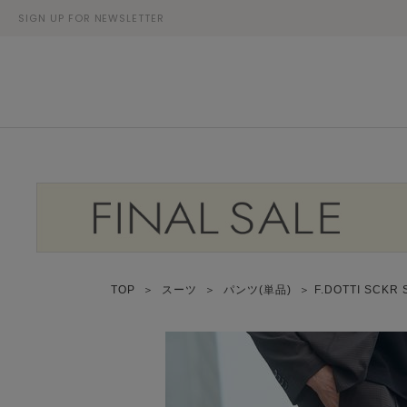
SIGN UP FOR NEWSLETTER
TOP
＞
スーツ
＞
パンツ(単品)
＞ F.DOTTI SCKR 