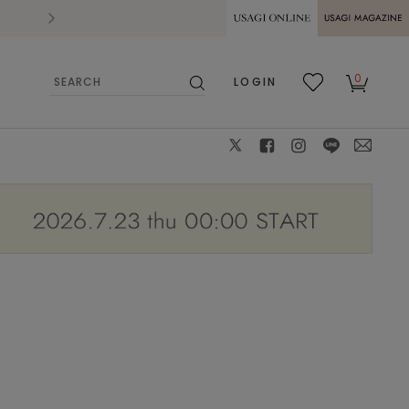
2026.07.28
熊本県熊本地方を震源とする地震の影響によ
USAGI ONLINE
USAGI
0
LOGIN
MAGAZINE
検
お気
カー
索
に入
ト
り
X
facebook
instagram
LINE
mail