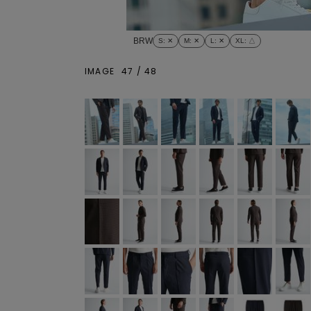
BRW
S
: ✕
M
: ✕
L
: ✕
XL
: △
IMAGE
47
/
48