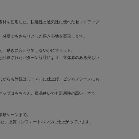
素材を使用した、快適性と通気性に優れたセットアップ
、盛夏でもさらりとした穿き心地を実現します。
え、動きに合わせてしなやかにフィット。
と計算されたパターン設計により、立体感のある美しい
ながらも外観はミニマルに仕上げ、ビジネスシーンにも
アップはもちろん、単品使いでも汎用性の高い一本で
移動シーンまで。
現した、上質コンフォートパンツに仕上がっています。