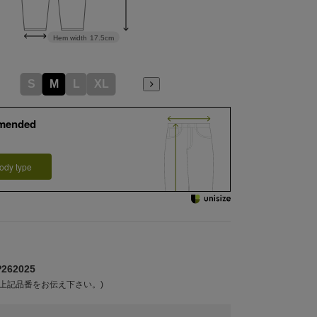
Hem width
17.5cm
S
M
L
XL
mended
ody type
62025
上記品番をお伝え下さい。)