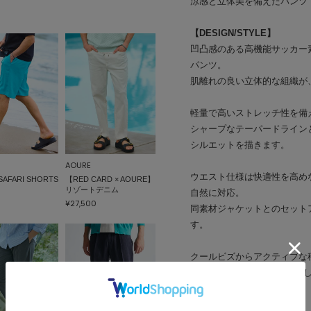
涼感と立体美を備えたパンツ
【DESIGN/STYLE】
凹凸感のある高機能サッカー
パンツ。
肌離れの良い立体的な組織が
軽量で高いストレッチ性を備
シャープなテーパードライン
シルエットを描きます。
AOURE
ウエスト仕様は快適性を高め
SAFARI SHORTS
【RED CARD × AOURE】
リゾートデニム
自然に対応。
¥27,500
同素材ジャケットとのセット
す。
クールビズからアクティブな
AOUREらしい機能美を体
【FABRIC】