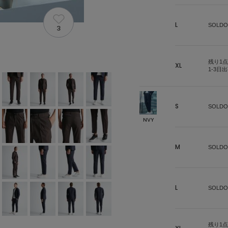
L
SOLDO
3
残り1点
XL
1-3日
S
SOLDO
NVY
M
SOLDO
L
SOLDO
残り1点