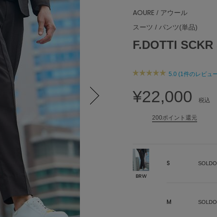
AOURE
/ アウール
スーツ
/
パンツ(単品)
F.DOTTI SCKR
5.0 (1件のレビュー
¥22,000
税込
Next
200ポイント還元
S
SOLDO
BRW
M
SOLDO