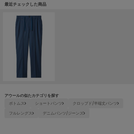
ヌル
関連記事
最近チェックした商品
On
オン
Onitsuka Tiger
オニツカ タイガー
ORGUE
オルグ
ORR
オル
アウールの似たカテゴリを探す
ボトムス
ショートパンツ
クロップド/半端丈パンツ
PATRICK
パトリック
フルレングス
デニムパンツ/ジーンズ
Philly chocolate
フィリーチョコレート