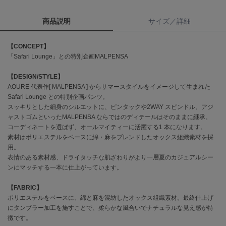
商品説明
サイズ／詳細
célon
セロン
【CONCEPT】
Clarks Premium
「Safari Lounge」との特別企画MALPENSA
クラークス
【DESIGN/STYLE】
CODE A
コードエー
AOURE 代表作[ MALPENSA ] からサマースタイルをイメージして生まれた
Safari Lounge との特別企画パンツ。
スッキリとした細身のシルエットに、ピンタックや2WAY スピンドル、アジ
COLE HAAN
コール ハーン
ャストゴムといったMALPENSA ならではのディテールはそのままに継承。
コーディネートを選ばず、オールマイティーに活躍する1 本になります。
CONVERSE
素材はポリエステルをベースに綿・麻をブレンドしたオックス組織素材を採
コンバース
用。
表情のある素材感、ドライタッチな肌ざわりがより一層夏のカジュアルシー
ンにマッチする一本に仕上がっています。
DANSKIN
【FABRIC】
ダンスキン
ポリエステルをベースに、綿と麻を混紡したオックス組織素材。最終仕上げ
にタンブラー加工を施すことで、柔らかな風合いでナチュラルな見え感が特
徴です。