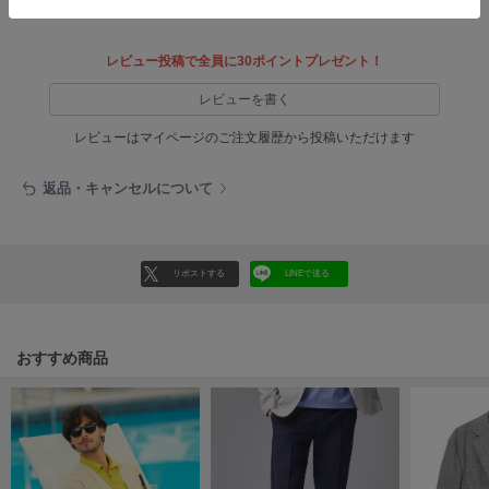
HUNTER
ハンター
レビュー投稿で全員に30ポイントプレゼント！
HOKA ONEONE
ホカ オネオネ
レビューを書く
レビューはマイページのご注文履歴から投稿いただけます
KEEN
キーン
返品・キャンセルについて
LAATO
リポストする
LINEで送る
ラート
le
ル
おすすめ商品
le coq sportif
ルコックスポルティフ
LeSportsac
レスポートサック