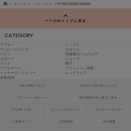
ボトムス
フルレングス
PT MALPENSA SAFARI
poláura
ポローラ
TO
P
PUMA
ページのトップに戻る
プーマ
CATEGORY
アウター
トップス
Reebok
ワンピース/ドレス
スカート
リーボック
パンツ
部屋着/ルームウェア
スポーツ
シューズ
バッグ
帽子
アクセサリー
ファッション雑貨
インナー/ランジェリー
レッグウェア
SALOMON
水着/浴衣
サロモン
MA CARDについて
USAGI ONLINEについて
sanrio house
サンリオハウス
プライバシーポリシー
特定商取引法に基づく表示
SESAME STREET MARKET
STORE LIST
オフィシャルサイト
カスタマーセンター
セサミストリートマーケット
ご利用ガイド
ご利用規約
会社概要
SHAKA
シャカ