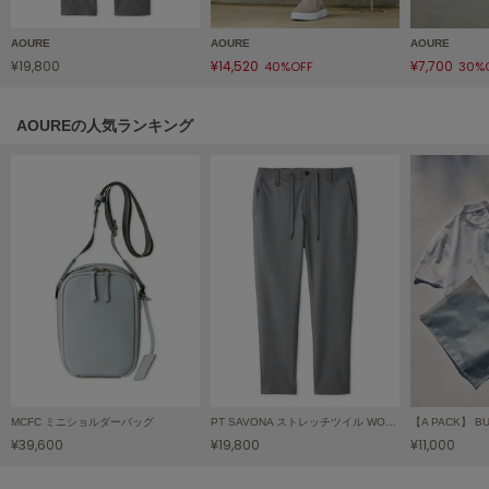
Mila Owen
ミラオーウェン
AOURE
AOURE
AOURE
¥19,800
¥14,520
¥7,700
40%OFF
30%
MOIGE
モワージュ
AOUREの人気ランキング
MUCHA
ミュシャ
NEW Balance
ニューバランス
nezu
ネズ
NIKE
ナイキ
NOWNS
MCFC ミニショルダーバッグ
PT SAVONA ストレッチツイル WONDER SHAPE
ナウンス
¥39,600
¥19,800
¥11,000
null.