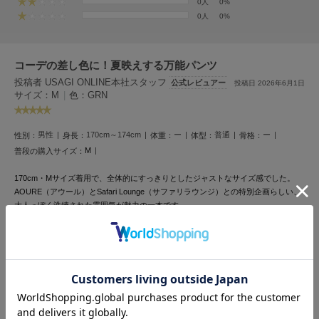
フレイアイディー
0人
0%
0人
0%
FURFUR
ファーファー
コーデの差し色に！夏映えする万能パンツ
投稿者 USAGI ONLINE本社スタッフ
公式レビュアー
投稿日 2026年6月1日
サイズ：M
|
色：GRN
gelato pique
ジェラート ピケ
男性
170cm～174cm
ー
普通
ー
性別：
身長：
体重：
体型：
骨格：
GELATO PIQUE CAT&DOG
ジェラート ピケ キャットアンドドッグ
M
普段の購入サイズ：
gelato pique Sleep
170cm・Mサイズ着用で、全体的にすっきりとしたジャストなサイズ感でした。
ジェラート ピケ スリープ
AOURE（アウール）とSafari Lounge（サファリラウンジ）との特別企画らしい、
大人っぽく洗練された雰囲気が魅力の一本です。
GRAMICCI
MALPENSA（マルペンサ）特有の美しいテーパードシルエットに加え、綿麻混の
グラミチ
オックス素材が程よい表情感と清涼感を演出。
ドライタッチな肌ざわりで真夏でも快適に着用できました。
鮮やかなグリーンカラーを着用しましたが、シンプルなコーディネートにも洒落感
をプラスしてくれます。
Henon.
へノン
参考になった