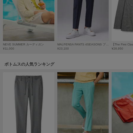
LILY BROWN
リリーブラウン
LILY BROWN Lingerie
リリーブラウンランジェリー
LITTLE UNION TOKYO
NEVE SUMMER カーディガン
MALPENSA PANTS 4SEASONS プレーン
リトルユニオン トウキョウ
¥11,000
¥23,100
¥26,950
ボトムスの人気ランキング
made of Organics
メイドオブオーガニクス
MICHU COQUETTE
ミチュ コケット
MIESROHE
ミースロエ
miies miim
ミーエスミーム