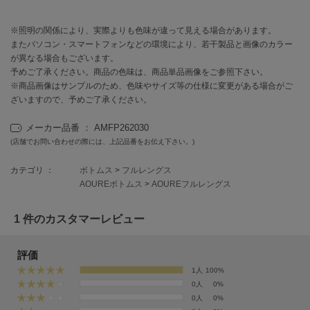
EIMY ISTOIRE
エイミー イストワール
※照明の関係により、実際よりも色味が違って見える場合があります。
emmi
またパソコン・スマートフォンなどの環境により、若干製品と画像のカラー
エミ
が異なる場合もございます。
予めご了承ください。商品の色味は、商品単品画像をご参照下さい。
emmi atelier
※商品画像はサンプルのため、色味やサイズ等の仕様に変更がある場合がご
エミ アトリエ
ざいますので、予めご了承ください。
emmi yoga
メーカー品番 ： AMFP262030
エミヨガ
(店舗でお問い合わせの際には、上記品番をお伝え下さい。)
ETRÉ TOKYO
エトレトウキョウ
カテゴリ ：
ボトムス
>
フルレングス
AOUREボトムス
>
AOUREフルレングス
ey
アイ
1 件のカスタマーレビュー
評価
FILA
1人
100%
フィラ
0人
0%
0人
0%
FRAY I.D