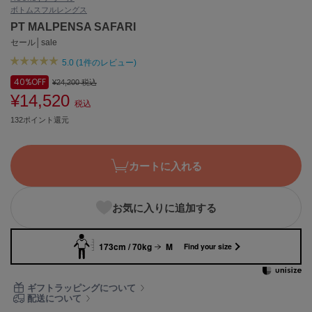
ボトムス
フルレングス
ASICS
アシックス
PT MALPENSA SAFARI
セール│sale
5.0 (1件のレビュー)
Ballelite
40%
OFF
¥24,200
税込
バレリット
¥14,520
税込
BANDOLIER
132ポイント還元
バンドリヤー
Barbour
カートに入れる
バブアー
Beyond Closet
お気に入りに追加する
ビヨンドクローゼット
173cm / 70kg
M
Find your size
Calvin Klein
カルバン・クライン
ギフトラッピングについて
配送について
CELFORD
セルフォード