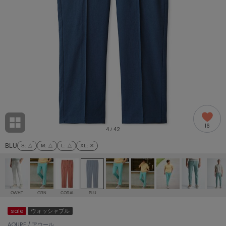
adidas
アディダス
(2009)
adidas by Stella McCartney
アディダス バイ ステラマッカートニー
916)
ALLISON BROWN
アリソンブラウン
07)
amabro
アマブロ
リー (664)
Ame no chi Hare
16
アメノチハレ
4
42
/
ョン雑貨 (865)
BLU
S
: △
M
: △
L
: △
XL
: ✕
AMOMMA
アモマ
/ランジェリー (127)
ánuans
ェア (121)
アニュアンス
OWHT
GRN
CORAL
BLU
ànuke
sale
ウォッシャブル
 (124)
アンヌーク
AOURE / アウール