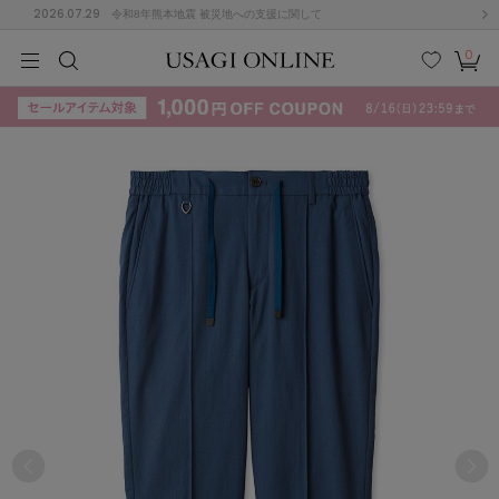
2026.07.29
令和8年熊本地震 被災地への支援に関して
0
MEN
MEN
KIDS
KIDS
BABY
BABY
BEAUTY
BEAUTY
LIFE STYLE
LIFE STYLE
検索
お気
カー
に入
ト
り
(715)
(3074)
B
C
D
E
F
G
I
J
K
L
M
N
ス/ドレス (1179)
P
Q
R
S
T
U
(570)
その
W
X
Y
Z
他
890)
ルームウェア (535)
ACYM
アシーム
(121)