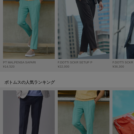
LILY BROWN
リリーブラウン
LILY BROWN Lingerie
リリーブラウンランジェリー
LITTLE UNION TOKYO
リトルユニオン トウキョウ
PT MALPENSA SAFARI
F.DOTTI SCKR SETUP P
F.DOTTI SCKR
¥14,520
¥22,000
¥36,300
made of Organics
メイドオブオーガニクス
ボトムスの人気ランキング
MICHU COQUETTE
ミチュ コケット
MIESROHE
ミースロエ
miies miim
ミーエスミーム