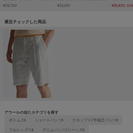
ヌル
¥29,700
¥23,100
¥15,400
30
関連記事
最近チェックした商品
On
オン
Onitsuka Tiger
オニツカ タイガー
ORGUE
オルグ
ORR
オル
PATRICK
パトリック
アウールの似たカテゴリを探す
ボトムス
ショートパンツ
クロップド/半端丈パンツ
Philly chocolate
フィリーチョコレート
フルレングス
デニムパンツ/ジーンズ