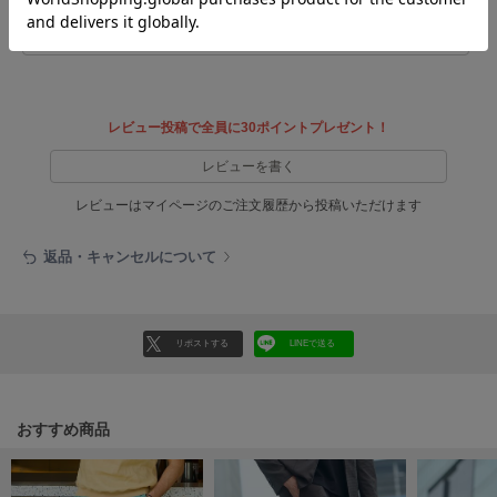
HUNTER
ハンター
参考になった
HOKA ONEONE
ホカ オネオネ
レビュー投稿で全員に30ポイントプレゼント！
レビューを書く
KEEN
キーン
レビューはマイページのご注文履歴から投稿いただけます
返品・キャンセルについて
LAATO
ラート
le
リポストする
LINEで送る
ル
le coq sportif
ルコックスポルティフ
おすすめ商品
LeSportsac
レスポートサック