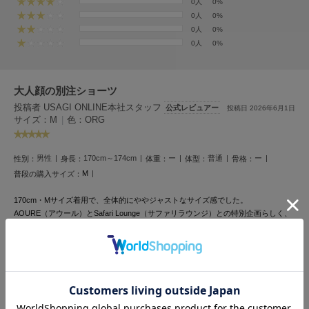
フレイアイディー
0人
0%
0人
0%
0人
0%
FURFUR
ファーファー
0人
0%
大人顔の別注ショーツ
gelato pique
ジェラート ピケ
投稿者 USAGI ONLINE本社スタッフ
公式レビュアー
投稿日 2026年6月1日
サイズ：M
|
色：ORG
GELATO PIQUE CAT&DOG
ジェラート ピケ キャットアンドドッグ
男性
170cm～174cm
ー
普通
ー
性別：
身長：
体重：
体型：
骨格：
gelato pique Sleep
M
普段の購入サイズ：
ジェラート ピケ スリープ
170cm・Mサイズ着用で、全体的にややジャストなサイズ感でした。
GRAMICCI
AOURE（アウール）とSafari Lounge（サファリラウンジ）との特別企画らしく、
グラミチ
ショーツでありながら上品に穿けるシルエットが魅力的です。
MALPENSAのディテールを継承したピンタックやスピンドル仕様が程よいアクセ
ントになり、ラフすぎない印象に。
綿麻混のオックス素材はドライタッチで肌離れも良く、真夏でも快適に着用できま
Henon.
した。
へノン
オレンジカラーも派手すぎないため、夏のスタイリングに映える大人っぽいカラー
リングです。