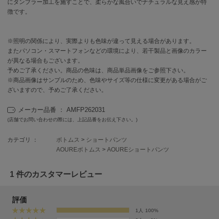
EIMY ISTOIRE
にタンブラー加工を施すことで、柔らかな風合いでナチュラルな見え感が特
エイミー イストワール
徴です。
emmi
エミ
※照明の関係により、実際よりも色味が違って見える場合があります。
またパソコン・スマートフォンなどの環境により、若干製品と画像のカラー
emmi atelier
が異なる場合もございます。
エミ アトリエ
予めご了承ください。商品の色味は、商品単品画像をご参照下さい。
※商品画像はサンプルのため、色味やサイズ等の仕様に変更がある場合がご
emmi yoga
ざいますので、予めご了承ください。
エミヨガ
メーカー品番 ： AMFP262031
ETRÉ TOKYO
エトレトウキョウ
(店舗でお問い合わせの際には、上記品番をお伝え下さい。)
カテゴリ ：
ボトムス
>
ショートパンツ
ey
アイ
AOUREボトムス
>
AOUREショートパンツ
1 件のカスタマーレビュー
FILA
フィラ
評価
1人
100%
FRAY I.D