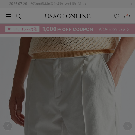
2026.07.29
令和8年熊本地震 被災地への支援に関して
0
MEN
MEN
KIDS
KIDS
BABY
BABY
BEAUTY
BEAUTY
LIFE STYLE
LIFE STYLE
検索
お気
カー
に入
ト
り
(715)
(3074)
B
C
D
E
F
G
I
J
K
L
M
N
ス/ドレス (1179)
P
Q
R
S
T
U
(570)
その
W
X
Y
Z
他
890)
ルームウェア (535)
ACYM
アシーム
(121)