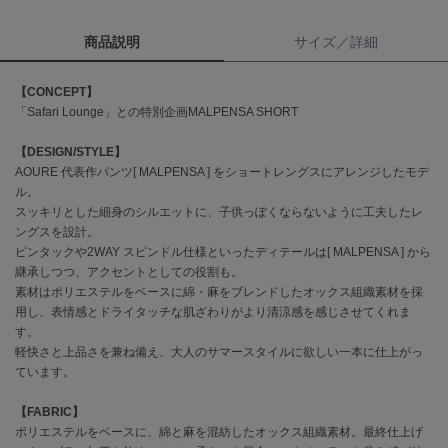
商品説明
サイズ／詳細
célon
セロン
【CONCEPT】
Clarks Premium
「Safari Lounge」との特別企画MALPENSA SHORT
クラークス
【DESIGN/STYLE】
CODE A
コードエー
AOURE 代表作パンツ[ MALPENSA ] をショートレングスにアレンジしたモデ
ル。
スッキリとした細身のシルエットに、子供っぽくならないように工夫したレ
COLE HAAN
コール ハーン
ングスを設計。
ピンタックや2WAY スピンドル仕様といったディテールは[ MALPENSA ] から
CONVERSE
継承しつつ、アクセントとしての役割も。
コンバース
素材はポリエステルをベースに綿・麻をブレンドしたオックス組織素材を採
用し、表情感とドライタッチな肌ざわりがより清涼感を感じさせてくれま
す。
軽快さと上品さを兼ね備え、大人のサマースタイルに欲しい一本に仕上がっ
DANSKIN
ています。
ダンスキン
【FABRIC】
ポリエステルをベースに、綿と麻を混紡したオックス組織素材。最終仕上げ