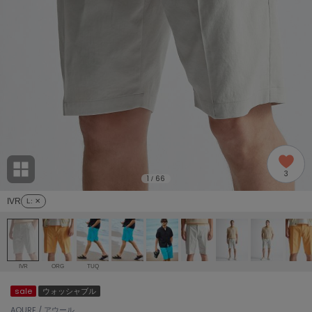
adidas
アディダス
(2005)
adidas by Stella McCartney
アディダス バイ ステラマッカートニー
916)
ALLISON BROWN
アリソンブラウン
07)
amabro
アマブロ
リー (664)
Ame no chi Hare
3
アメノチハレ
1
66
/
ョン雑貨 (865)
IVR
L
: ✕
AMOMMA
アモマ
/ランジェリー (127)
ánuans
ェア (121)
アニュアンス
IVR
ORG
TUQ
ànuke
sale
ウォッシャブル
 (124)
アンヌーク
AOURE / アウール