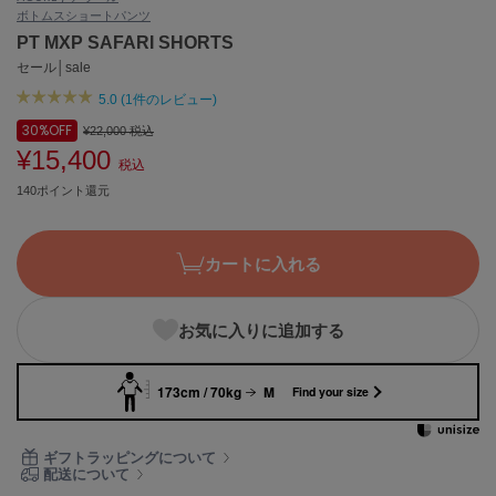
ボトムス
ショートパンツ
ASICS
アシックス
PT MXP SAFARI SHORTS
セール│sale
5.0 (1件のレビュー)
Ballelite
30%
OFF
¥22,000
税込
バレリット
¥15,400
税込
BANDOLIER
140ポイント還元
バンドリヤー
Barbour
カートに入れる
バブアー
Beyond Closet
お気に入りに追加する
ビヨンドクローゼット
173cm / 70kg
M
Find your size
Calvin Klein
カルバン・クライン
ギフトラッピングについて
配送について
CELFORD
セルフォード