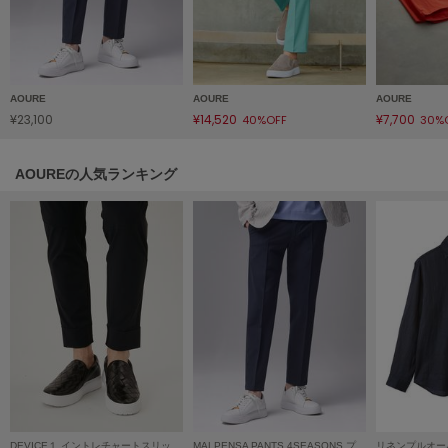
Mila Owen
ミラオーウェン
MOIGE
モワージュ
AOURE
AOURE
AOURE
¥23,100
¥14,520
¥7,700
40%OFF
30%
MUCHA
ミュシャ
AOUREの人気ランキング
NEW Balance
ニューバランス
nezu
ネズ
NIKE
ナイキ
NOWNS
ナウンス
null.
DEVICE１ イントレチャートスリッポン
MALPENSA PANTS 4SEASONS プレーン
リネンプルオー