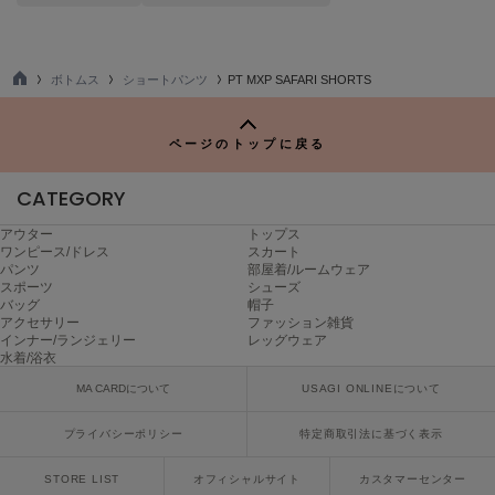
poláura
ポローラ
PUMA
ボトムス
ショートパンツ
PT MXP SAFARI SHORTS
プーマ
TO
P
ページのトップに戻る
Reebok
CATEGORY
リーボック
アウター
トップス
ワンピース/ドレス
スカート
パンツ
部屋着/ルームウェア
SALOMON
スポーツ
シューズ
サロモン
バッグ
帽子
アクセサリー
ファッション雑貨
インナー/ランジェリー
レッグウェア
sanrio house
水着/浴衣
サンリオハウス
MA CARDについて
USAGI ONLINEについて
SESAME STREET MARKET
セサミストリートマーケット
プライバシーポリシー
特定商取引法に基づく表示
SHAKA
STORE LIST
オフィシャルサイト
カスタマーセンター
シャカ