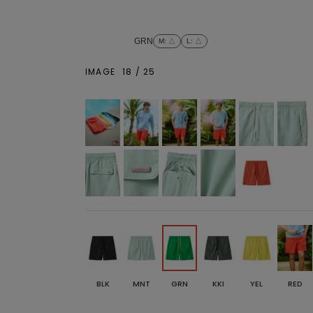
GRN
M
: △
L
: △
IMAGE
18
/
25
BLK
MNT
GRN
KKI
YEL
RED