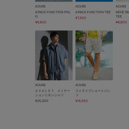
AOURE
AOURE
AOURE
A PACK FUNCTION POL
A PACK FUNCTION TEE
NEVE 
O
TEE
¥7,920
¥8,800
¥8,800
AOURE
AOURE
ＥＶＡＬＥＴ イミテー
ストライプショートパン
ションリネンシャツ
ツ
¥25,300
¥19,360