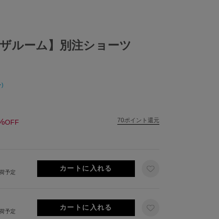
ザルーム】別注ショーツ
)
%
70ポイント還元
OFF
出荷予定
出荷予定