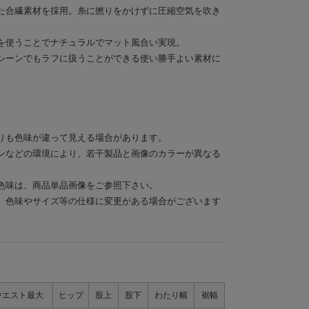
た合繊素材を採用。糸に撚りをかけずに圧縮空気を吹き
を使うことでナチュラルでマット風合い実現。
シーンでもラフに扱うことができる使い勝手よい素材に
りも色味が違って見える場合があります。
ンなどの環境により、若干製品と画像のカラーが異なる
色味は、商品単品画像をご参照下さい。
、色味やサイズ等の仕様に変更がある場合がございます
ウエスト最大
ヒップ
股上
股下
わたり幅
裾幅