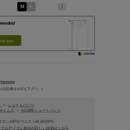
M
L
mended
ody type
62035
上記品番をお伝え下さい。)
ス
>
ショートパンツ
Eボトムス
>
AOUREショートパンツ
イロン100%/ウエスト紐:綿100%
ナブルアイコン表示の詳しい説明はこちら