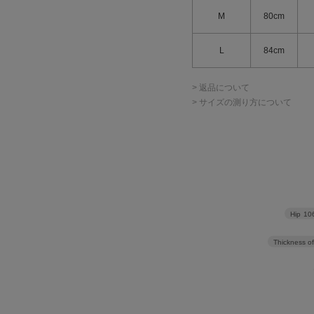
M
80cm
L
84cm
> 返品について
> サイズの測り方について
Hip
10
Thickness of