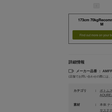
173cm 70kgRecom
M
Find out more on your b
詳細情報
メーカー品番 ： AMFP2
(店舗でお問い合わせの際には、
カテゴリ
ボトム
AOUR
素材
本体:ナ
サステ