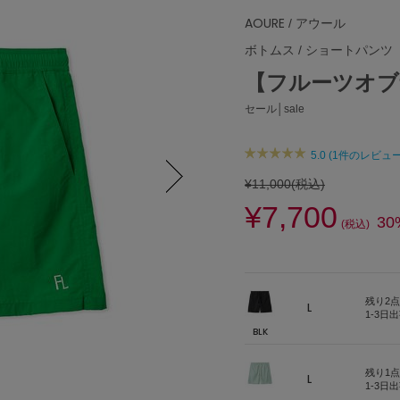
AOURE
/ アウール
ボトムス
/
ショートパンツ
【フルーツオブ
セール│sale
5.0 (1件のレビュー
¥11,000
(税込)
¥7,700
Next
30
(税込)
残り2点
L
1-3日
BLK
残り1点
L
1-3日