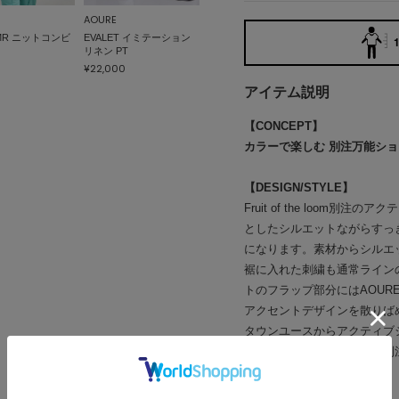
AOURE
SMR ニットコンビ
EVALET イミテーション
1
リネン PT
¥22,000
アイテム説明
【CONCEPT】
カラーで楽しむ 別注万能シ
【DESIGN/STYLE】
Fruit of the loo
としたシルエットながらすっ
になります。素材からシルエ
裾に入れた刺繍も通常ライン
トのフラップ部分にはAOUR
アクセントデザインを散りば
タウンユースからアクティブ
揃え、カラーでも楽しめる別
【FABRIC】