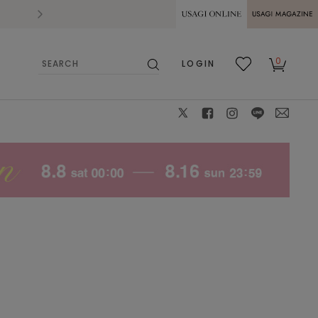
2026.07.28
熊本県熊本地方を震源とする地震の影響によ
USAGI ONLINE
USAGI
0
LOGIN
MAGAZINE
検
お気
カー
索
に入
ト
り
X
facebook
instagram
LINE
mail
YEL
M
: △