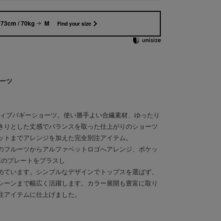
73cm / 70kg
M
Find your size
ョーツ
m別注のアクティブバギーショーツ。使い勝手よい合繊素材、ゆったり
きりとした丈感でバランスを取った仕上がりのショーツ
ットまでアレンジを加えた完全別注アイテム。
のフルーツからアルファベットロゴへアレンジ、ポケッ
Eのプレートをプラスし
めています。シンブルなデザインでトップスを選ばず、
シーンまで幅広く活躍します。カラー展開も豊富に取り
注アイテムに仕上げました。