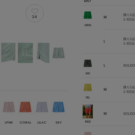
MNT
残り1点
24
M
1-3日
GRN
残り1点
L
1-3日
L
SOLDO
KKI
残り1点
M
1-3日
YEL
M
SOLDO
RED
LPNK
CORAL
LILAC
SKY