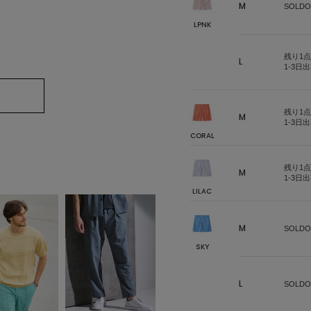
M
SOLDO
LPNK
残り1点
L
1-3日
残り1点
M
1-3日
CORAL
残り1点
M
1-3日
LILAC
M
SOLDO
SKY
L
SOLDO