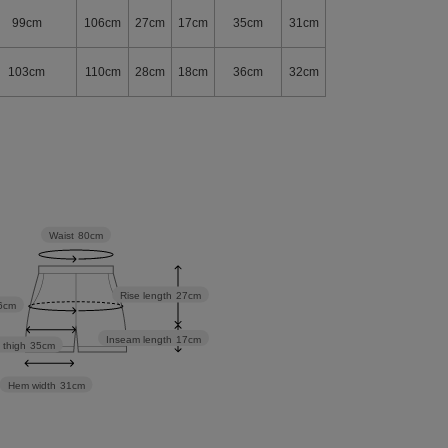
99cm
106cm
27cm
17cm
35cm
31cm
103cm
110cm
28cm
18cm
36cm
32cm
Waist
80cm
Rise length
27cm
6cm
Inseam length
17cm
 thigh
35cm
Hem width
31cm