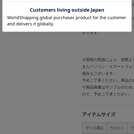
天然繊維のような表情をもっ
付けて
かさ高性を高めたタスラン糸
撥水機能をもつことでどんな
なります。
※照明の関係により、実際よ
またパソコン・スマートフォ
場合もございます。
予めご了承ください。商品の
※商品画像はサンプルのため
ので、予めご了承ください。
アイテムサイズ
サイズ表記
ウエスト