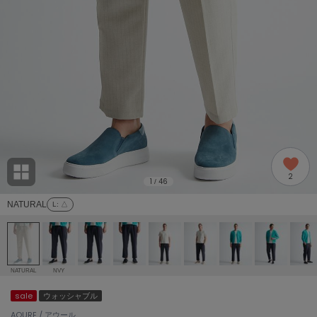
adidas
アディダス
(2005)
adidas by Stella McCartney
アディダス バイ ステラマッカートニー
916)
ALLISON BROWN
アリソンブラウン
07)
amabro
アマブロ
リー (664)
Ame no chi Hare
2
アメノチハレ
1
46
/
ョン雑貨 (865)
NATURAL
L
: △
AMOMMA
アモマ
/ランジェリー (127)
ánuans
ェア (121)
アニュアンス
NATURAL
NVY
ànuke
sale
ウォッシャブル
 (124)
アンヌーク
AOURE / アウール