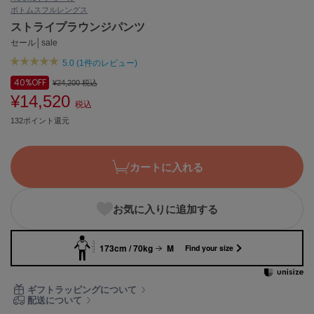
ボトムス
フルレングス
ASICS
アシックス
ストライプラウンジパンツ
セール│sale
5.0 (1件のレビュー)
Ballelite
40%
OFF
¥24,200
税込
バレリット
¥14,520
税込
BANDOLIER
132ポイント還元
バンドリヤー
Barbour
カートに入れる
バブアー
Beyond Closet
お気に入りに追加する
ビヨンドクローゼット
173cm / 70kg
M
Find your size
Calvin Klein
カルバン・クライン
ギフトラッピングについて
配送について
CELFORD
セルフォード