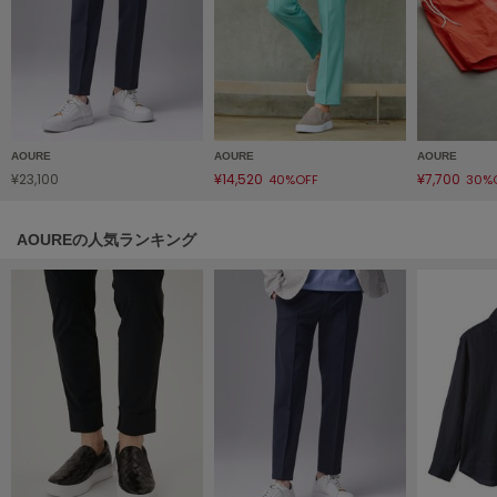
Mila Owen
ミラオーウェン
MOIGE
モワージュ
MUCHA
ミュシャ
AOURE
AOURE
AOURE
¥23,100
¥14,520
¥7,700
40%OFF
30%
AOUREの人気ランキング
NEW Balance
ニューバランス
nezu
ネズ
NIKE
ナイキ
NOWNS
ナウンス
null.