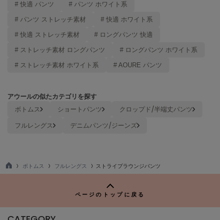
# 快適 パンツ
# パンツ ホワイト系
poláura
ポローラ
# パンツ ストレッチ素材
# 快適 ホワイト系
# 快適 ストレッチ素材
# ロングパンツ 快適
PUMA
プーマ
# ストレッチ素材 ロングパンツ
# ロングパンツ ホワイト系
# ストレッチ素材 ホワイト系
# AOURE パンツ
Reebok
リーボック
アウールの似たカテゴリを探す
ボトムス
ショートパンツ
クロップド/半端丈パンツ
フルレングス
デニムパンツ/ジーンズ
SALOMON
サロモン
sanrio house
サンリオハウス
ボトムス
フルレングス
ストライプラウンジパンツ
TO
SESAME STREET MARKET
P
セサミストリートマーケット
ページのトップに戻る
SHAKA
シャカ
CATEGORY