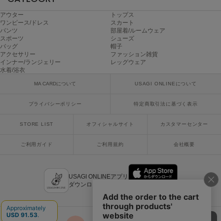
アウター
トップス
Sneakers by emmi
ワンピース/ドレス
スカート
スニーカーズ バイ エミ
パンツ
部屋着/ルームウェア
スポーツ
シューズ
Snow Peak
バッグ
帽子
スノーピーク
アクセサリー
ファッション雑貨
インナー/ランジェリー
レッグウェア
水着/浴衣
SNIDEL
スナイデル
MA CARDについて
USAGI ONLINEについて
SNIDEL HOME
プライバシーポリシー
特定商取引法に基づく表示
スナイデル ホーム
STORE LIST
オフィシャルサイト
カスタマーセンター
SOFER
ソフェル
ご利用ガイド
ご利用規約
会社概要
SOMEWHERE BUTTER.
サムウェアバター
USAGI ONLINEアプリ
ダウンロードはこちら
SORIN
ソリン
Stylevoice for xxx
スタイルヴォイスフォー