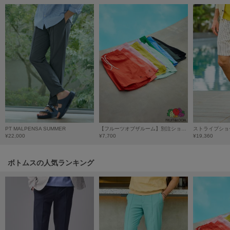
LILY BROWN
リリーブラウン
LILY BROWN Lingerie
リリーブラウンランジェリー
LITTLE UNION TOKYO
リトルユニオン トウキョウ
made of Organics
メイドオブオーガニクス
PT MALPENSA SUMMER
【フルーツオブザルーム】別注ショーツ
ストライプショ
¥22,000
¥7,700
¥19,360
MICHU COQUETTE
ミチュ コケット
ボトムスの人気ランキング
MIESROHE
ミースロエ
miies miim
ミーエスミーム