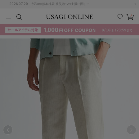
2026.07.29
令和8年熊本地震 被災地への支援に関して
0
MEN
MEN
KIDS
KIDS
BABY
BABY
BEAUTY
BEAUTY
LIFE STYLE
LIFE STYLE
検索
お気
カー
に入
ト
り
(715)
(3074)
B
C
D
E
F
G
I
J
K
L
M
N
ス/ドレス (1179)
P
Q
R
S
T
U
(570)
その
W
X
Y
Z
他
890)
ルームウェア (535)
ACYM
アシーム
(121)