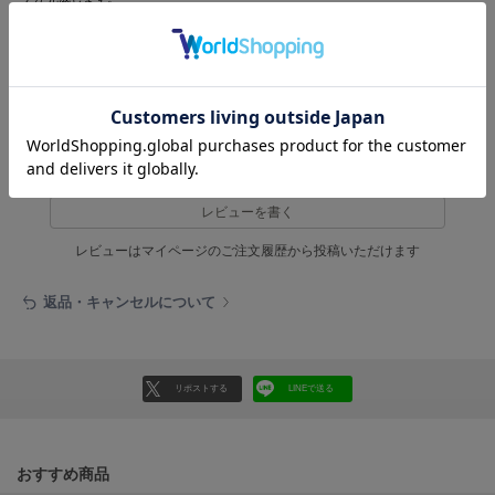
HUNTER
ラクに穿けるのにラフすぎず、休日スタイルを品よく格上げ。サンダルやスニーカ
ハンター
ー合わせでさらにこなれ感のある着こなしもおすすめです。
HOKA ONEONE
参考になった
ホカ オネオネ
KEEN
レビュー投稿で全員に30ポイントプレゼント！
キーン
レビューを書く
レビューはマイページのご注文履歴から投稿いただけます
LAATO
ラート
返品・キャンセルについて
le
ル
リポストする
LINEで送る
le coq sportif
ルコックスポルティフ
LeSportsac
おすすめ商品
レスポートサック