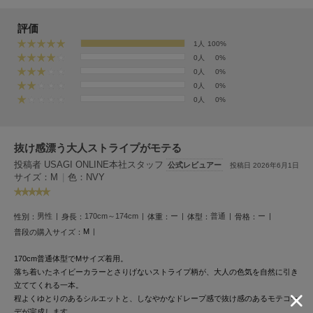
フレイアイディー
評価
FURFUR
ファーファー
1人
100%
0人
0%
0人
0%
0人
0%
gelato pique
0人
0%
ジェラート ピケ
GELATO PIQUE CAT&DOG
ジェラート ピケ キャットアンドドッグ
抜け感漂う大人ストライプがモテる
投稿者 USAGI ONLINE本社スタッフ
公式レビュアー
投稿日 2026年6月1日
gelato pique Sleep
サイズ：M
|
色：NVY
ジェラート ピケ スリープ
GRAMICCI
男性
170cm～174cm
ー
普通
ー
性別：
身長：
体重：
体型：
骨格：
グラミチ
M
普段の購入サイズ：
170cm普通体型でMサイズ着用。
落ち着いたネイビーカラーとさりげないストライプ柄が、大人の色気を自然に引き
Henon.
立ててくれる一本。
へノン
程よくゆとりのあるシルエットと、しなやかなドレープ感で抜け感のあるモテコー
デが完成します。