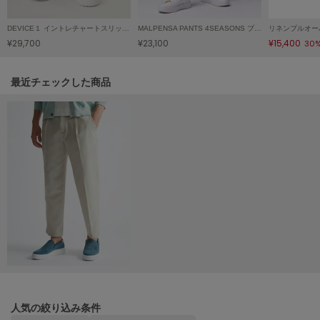
ヌル
DEVICE１ イントレチャートスリッポン
MALPENSA PANTS 4SEASONS プレーン
リネンプルオー
¥29,700
¥23,100
¥15,400
30
On
オン
関連記事
最近チェックした商品
Onitsuka Tiger
オニツカ タイガー
ORGUE
オルグ
ORR
オル
PATRICK
パトリック
Philly chocolate
フィリーチョコレート
人気の絞り込み条件