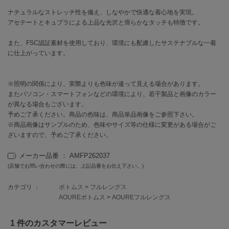
EIMY ISTOIRE
エイミー イストワール
ナチュラルなストレッチ性を備え、しなやかで快適な着心地を実現。
アセテートとキュプラによる上品な光沢と滑らかなタッチも特徴です。
emmi
エミ
また、FSC認証素材を使用しており、環境にも配慮したサステナブルな一着
に仕上がっています。
emmi atelier
エミ アトリエ
※照明の関係により、実際よりも色味が違って見える場合があります。
emmi yoga
またパソコン・スマートフォンなどの環境により、若干製品と画像のカラー
エミヨガ
が異なる場合もございます。
予めご了承ください。商品の色味は、商品単品画像をご参照下さい。
ETRÉ TOKYO
※商品画像はサンプルのため、色味やサイズ等の仕様に変更がある場合がご
エトレトウキョウ
ざいますので、予めご了承ください。
ey
アイ
メーカー品番 ： AMFP262037
(店舗でお問い合わせの際には、上記品番をお伝え下さい。)
カテゴリ ：
ボトムス
>
フルレングス
FILA
AOUREボトムス
>
AOUREフルレングス
フィラ
1 件のカスタマーレビュー
FRAY I.D