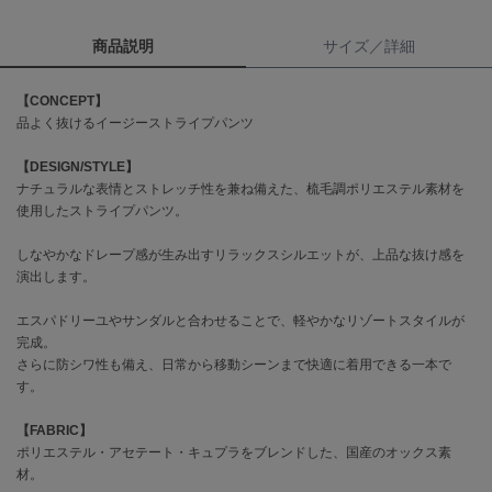
商品説明
サイズ／詳細
célon
セロン
【CONCEPT】
Clarks Premium
品よく抜けるイージーストライプパンツ
クラークス
【DESIGN/STYLE】
CODE A
コードエー
ナチュラルな表情とストレッチ性を兼ね備えた、梳毛調ポリエステル素材を
使用したストライプパンツ。
COLE HAAN
コール ハーン
しなやかなドレープ感が生み出すリラックスシルエットが、上品な抜け感を
演出します。
CONVERSE
コンバース
エスパドリーユやサンダルと合わせることで、軽やかなリゾートスタイルが
完成。
さらに防シワ性も備え、日常から移動シーンまで快適に着用できる一本で
す。
DANSKIN
ダンスキン
【FABRIC】
ポリエステル・アセテート・キュプラをブレンドした、国産のオックス素
材。