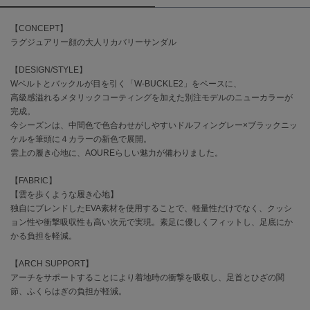
【CONCEPT】
célon
セロン
ラグジュアリー顔の大人リカバリーサンダル
Clarks Premium
【DESIGN/STYLE】
クラークス
Wベルトとバックルが目を引く「W-BUCKLE2」をベースに、
高級感溢れるメタリックコーティングを加えた別注モデルのニューカラーが
CODE A
完成。
コードエー
今シーズンは、中間色で色合わせがしやすいドルフィングレー×ブラックニッ
ケルを筆頭に４カラーの新色で展開。
COLE HAAN
雲上の履き心地に、AOUREらしい魅力が備わりました。
コール ハーン
【FABRIC】
CONVERSE
【雲を歩くような履き心地】
コンバース
独自にブレンドしたEVA素材を使用することで、軽量性だけでなく、クッシ
ョン性や衝撃吸収性も高い次元で実現。素足に優しくフィットし、足底にか
かる負担を軽減。
DANSKIN
ダンスキン
【ARCH SUPPORT】
アーチをサポートすることにより着地時の衝撃を吸収し、足首とひざの関
節、ふくらはぎの負担が軽減。