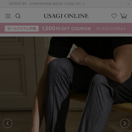
2026.07.29
令和8年熊本地震 被災地への支援に関して
0
MEN
MEN
KIDS
KIDS
BABY
BABY
BEAUTY
BEAUTY
LIFE STYLE
LIFE STYLE
検索
お気
カー
に入
ト
り
(715)
(3074)
B
C
D
E
F
G
I
J
K
L
M
N
ス/ドレス (1179)
P
Q
R
S
T
U
(570)
その
W
X
Y
Z
他
890)
ルームウェア (535)
ACYM
アシーム
(121)