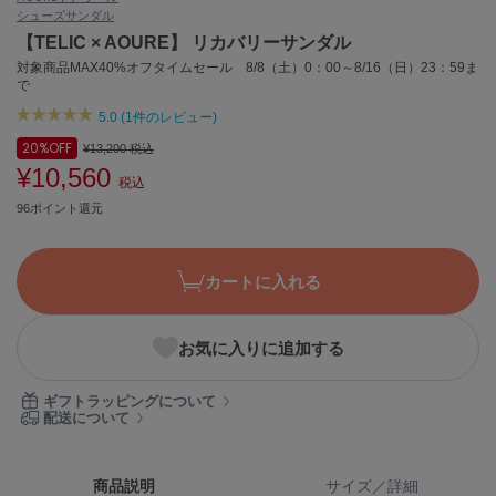
シューズ
サンダル
ASICS
アシックス
【TELIC × AOURE】 リカバリーサンダル
対象商品MAX40%オフタイムセール 8/8（土）0：00～8/16（日）23：59ま
で
5.0 (1件のレビュー)
Ballelite
バレリット
20%
OFF
¥13,200
税込
¥10,560
税込
BANDOLIER
バンドリヤー
96ポイント還元
Barbour
バブアー
カートに入れる
Beyond Closet
ビヨンドクローゼット
お気に入りに追加する
ギフトラッピングについて
Calvin Klein
配送について
カルバン・クライン
CELFORD
商品説明
サイズ／詳細
セルフォード