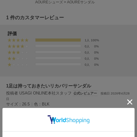
フレイアイディー
AOUREシューズ
>
AOUREサンダル
FURFUR
1 件のカスタマーレビュー
ファーファー
評価
1人
100%
gelato pique
ジェラート ピケ
0人
0%
0人
0%
0人
0%
GELATO PIQUE CAT&DOG
ジェラート ピケ キャットアンドドッグ
0人
0%
gelato pique Sleep
ジェラート ピケ スリープ
1足は持っておきたいリカバリーサンダル
投稿者 USAGI ONLINE本社スタッフ
公式レビュアー
投稿日 2026年4月28
GRAMICCI
グラミチ
日
サイズ：26.5
|
色：BLK
男性
170cm～174cm
ー
普通
ー
Henon.
性別：
身長：
体重：
体型：
骨格：
へノン
26.5
普段の購入サイズ：