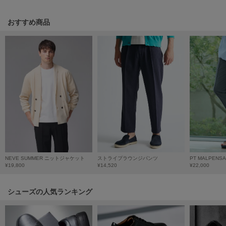
LILY BROWN
リリーブラウン
おすすめ商品
LILY BROWN Lingerie
リリーブラウンランジェリー
LITTLE UNION TOKYO
リトルユニオン トウキョウ
made of Organics
メイドオブオーガニクス
MICHU COQUETTE
ミチュ コケット
NEVE SUMMER ニットジャケット
ストライプラウンジパンツ
PT MALPENS
¥19,800
¥14,520
¥22,000
MIESROHE
ミースロエ
シューズの人気ランキング
miies miim
ミーエスミーム