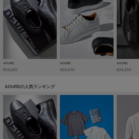
Mila Owen
ミラオーウェン
MOIGE
モワージュ
MUCHA
ミュシャ
AOURE
AOURE
AOURE
NEW Balance
¥24,200
¥24,200
¥24,200
ニューバランス
nezu
AOUREの人気ランキング
ネズ
NIKE
ナイキ
NOWNS
ナウンス
null.