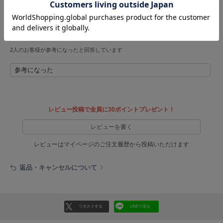
HUNTER
クッション性が高く、長時間履いても疲れにくいです。
ハンター
ラフすぎず普段のコーデにも合わせやすいのが◎。サイズは普段履いている靴と同
じで問題ありませんでした。
HOKA ONEONE
甲高の方でもベルトで調整できるので安心です。
ホカ オネオネ
2人のお客様が参考になったと回答しています
参考になった
KEEN
キーン
レビュー投稿で全員に30ポイントプレゼント！
LAATO
レビューを書く
ラート
レビューはマイページのご注文履歴から投稿いただけます
le
ル
返品・キャンセルについて
le coq sportif
ルコックスポルティフ
リポストする
LINEで送る
LeSportsac
レスポートサック