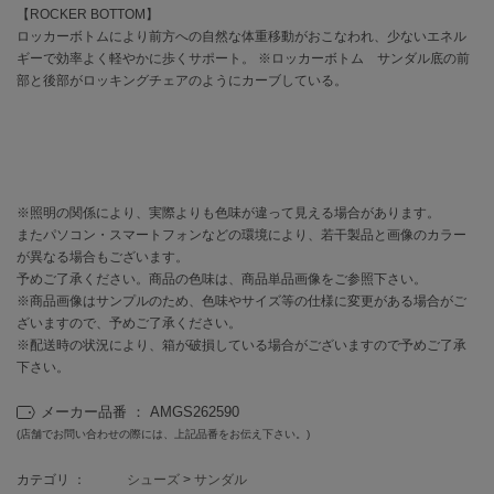
EIMY ISTOIRE
【ROCKER BOTTOM】
エイミー イストワール
ロッカーボトムにより前方への自然な体重移動がおこなわれ、少ないエネル
ギーで効率よく軽やかに歩くサポート。 ※ロッカーボトム サンダル底の前
emmi
部と後部がロッキングチェアのようにカーブしている。
エミ
emmi atelier
エミ アトリエ
emmi yoga
エミヨガ
※照明の関係により、実際よりも色味が違って見える場合があります。
またパソコン・スマートフォンなどの環境により、若干製品と画像のカラー
ETRÉ TOKYO
が異なる場合もございます。
エトレトウキョウ
予めご了承ください。商品の色味は、商品単品画像をご参照下さい。
※商品画像はサンプルのため、色味やサイズ等の仕様に変更がある場合がご
ey
ざいますので、予めご了承ください。
アイ
※配送時の状況により、箱が破損している場合がございますので予めご了承
下さい。
メーカー品番 ： AMGS262590
FILA
フィラ
(店舗でお問い合わせの際には、上記品番をお伝え下さい。)
カテゴリ ：
シューズ
>
サンダル
FRAY I.D