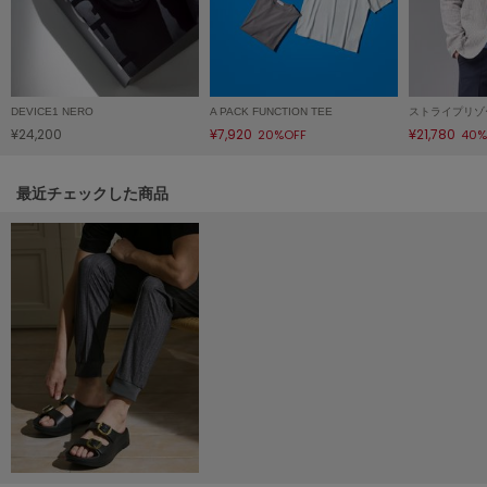
ヌル
On
オン
DEVICE1 NERO
A PACK FUNCTION TEE
ストライプリゾ
¥24,200
¥7,920
¥21,780
20%OFF
40%
Onitsuka Tiger
オニツカ タイガー
関連記事
最近チェックした商品
ORGUE
オルグ
ORR
オル
PATRICK
パトリック
Philly chocolate
フィリーチョコレート