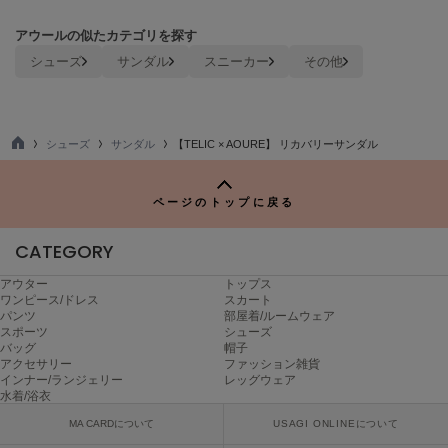
poláura
ポローラ
アウールの似たカテゴリを探す
シューズ
サンダル
スニーカー
その他
PUMA
プーマ
シューズ
サンダル
【TELIC × AOURE】 リカバリーサンダル
TO
Reebok
P
リーボック
ページのトップに戻る
CATEGORY
SALOMON
サロモン
アウター
トップス
ワンピース/ドレス
スカート
sanrio house
パンツ
部屋着/ルームウェア
サンリオハウス
スポーツ
シューズ
バッグ
帽子
アクセサリー
ファッション雑貨
SESAME STREET MARKET
インナー/ランジェリー
レッグウェア
セサミストリートマーケット
水着/浴衣
SHAKA
MA CARDについて
USAGI ONLINEについて
シャカ