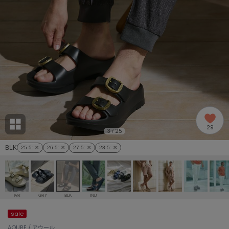
adidas
アディダス
(2005)
adidas by Stella McCartney
アディダス バイ ステラマッカートニー
916)
ALLISON BROWN
アリソンブラウン
07)
amabro
アマブロ
リー (664)
Ame no chi Hare
29
アメノチハレ
3
25
/
ョン雑貨 (865)
BLK
25.5
: ✕
26.5
: ✕
27.5
: ✕
28.5
: ✕
AMOMMA
アモマ
/ランジェリー (127)
ánuans
ェア (121)
アニュアンス
IVR
GRY
BLK
IND
ànuke
sale
 (124)
アンヌーク
AOURE / アウール