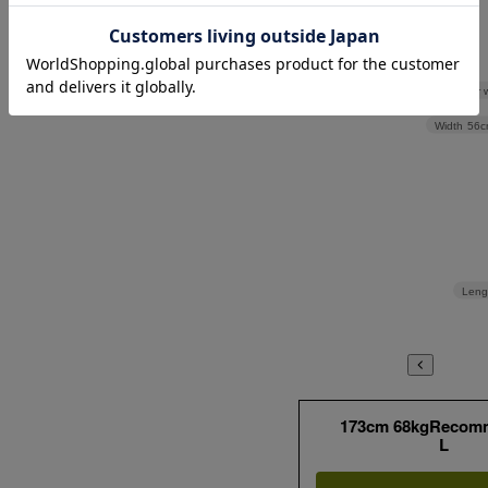
> サイズの測り方について
Shoulder 
Width
56c
Leng
173cm 68kgRecom
L