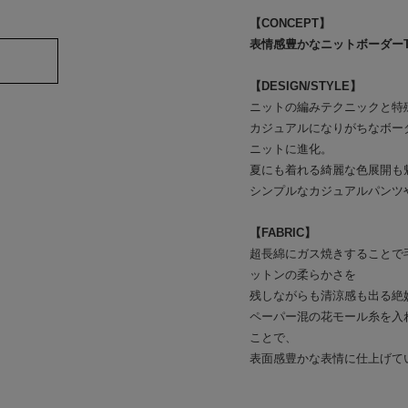
【CONCEPT】
表情感豊かなニットボーダー
【DESIGN/STYLE】
ニットの編みテクニックと特
カジュアルになりがちなボー
ニットに進化。
夏にも着れる綺麗な色展開も
シンプルなカジュアルパンツ
【FABRIC】
超長綿にガス焼きすることで
ットンの柔らかさを
残しながらも清涼感も出る絶
ペーパー混の花モール糸を入
ことで、
表面感豊かな表情に仕上げて