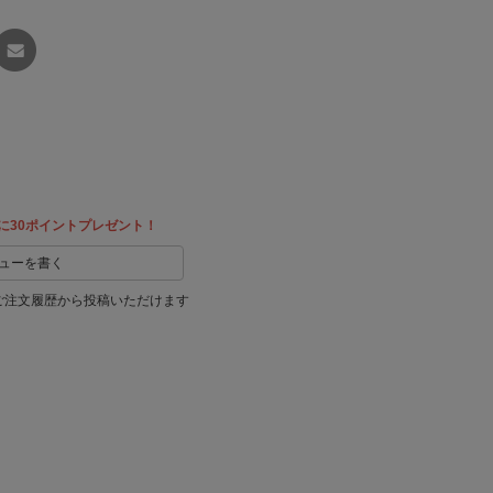
友達に
教える
に30ポイントプレゼント！
ューを書く
ご注文履歴から投稿いただけます