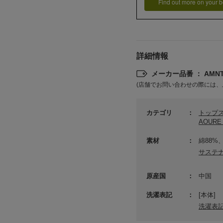
Find out more on your b
詳細情報
メーカー品番 ： AMNT2
(店舗でお問い合わせの際には、
カテゴリ
トップ
AOUR
素材
綿88%
サステ
原産国
中国
洗濯表記
[本体]
洗濯表