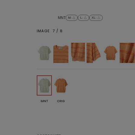
MNT
M
: △
L
: △
XL
: △
IMAGE
7
/
8
MNT
ORG