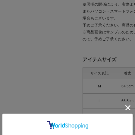
※照明の関係により、実際よ
またパソコン・スマートフォ
場合もございます。
予めご了承ください。商品の
※商品画像はサンプルのため
ので、予めご了承ください。
アイテムサイズ
サイズ表記
着丈
M
64.5cm
L
66.5cm
XL
68.5cm
> 返品について