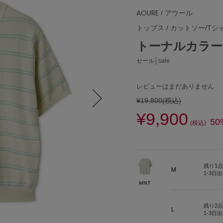
AOURE
/ アウール
トップス
/
カットソー/Tシ
トーナルカラー
セール│sale
レビューはまだありません
¥19,800
(税込)
¥9,900
Next
50
(税込)
残り1点
M
1-3日
MNT
残り2点
L
1-3日