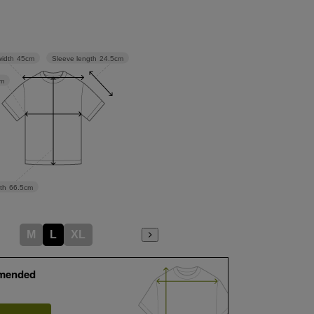
Sleeve length
24.5cm
width
45cm
m
th
66.5cm
M
L
XL
mended