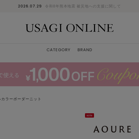
2026.07.29
令和8年熊本地震 被災地への支援に関して
CATEGORY
BRAND
ルカラーボーダーニット
sale
ORG
M
: △
L
: △
XL
: △