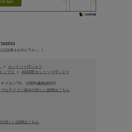
ody type
62033
上記品番をお伝え下さい。)
ス
>
カットソー/Tシャツ
Eトップス
>
AOUREカットソー/Tシャツ
、ナイロン7%、分類外繊維(紙)5%
ナブルアイコン表示の詳しい説明はこちら
記の詳しい説明はこちら